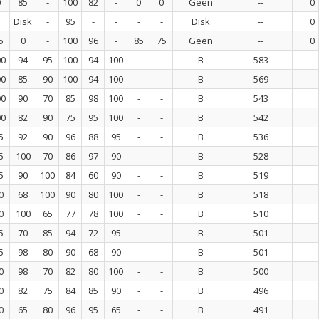
0
85
-
100
82
-
0
0
Geen
--
0
Disk
-
95
-
-
-
-
Disk
--
0
5
0
-
100
96
-
85
75
Geen
--
0
00
94
95
100
94
100
-
-
B
583
00
85
90
100
94
100
-
-
B
569
00
90
70
85
98
100
-
-
B
543
00
82
90
75
95
100
-
-
B
542
5
92
90
96
88
95
-
-
B
536
5
100
70
86
97
90
-
-
B
528
5
90
100
84
60
90
-
-
B
519
0
68
100
90
80
100
-
-
B
518
0
100
65
77
78
100
-
-
B
510
5
70
85
94
72
95
-
-
B
501
5
98
80
90
68
90
-
-
B
501
0
98
70
82
80
100
-
-
B
500
0
82
75
84
85
90
-
-
B
496
0
65
80
96
95
65
-
-
B
491