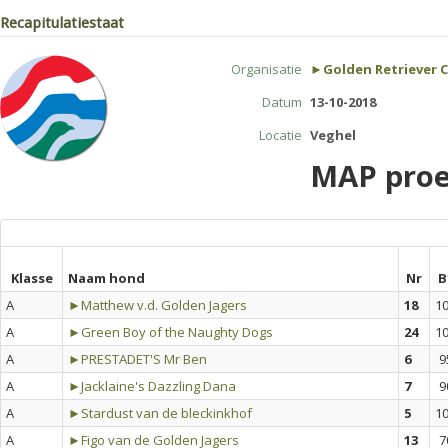
Recapitulatiestaat
Organisatie
►Golden Retriever 
Datum
13-10-2018
Locatie
Veghel
MAP proe
Klasse
Naam hond
Nr
B
A
►Matthew v.d. Golden Jagers
18
1
A
►Green Boy of the Naughty Dogs
24
1
A
►PRESTADET'S Mr Ben
6
9
A
►Jacklaine's Dazzling Dana
7
9
A
►Stardust van de bleckinkhof
5
1
A
►Figo van de Golden Jagers
13
7