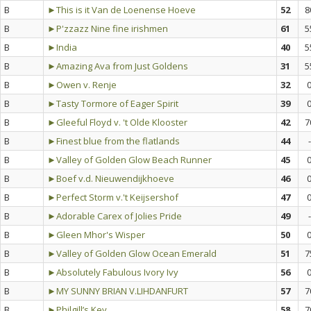
B
►This is it Van de Loenense Hoeve
52
8
B
►P'zzazz Nine fine irishmen
61
5
B
►India
40
5
B
►Amazing Ava from Just Goldens
31
5
B
►Owen v. Renje
32
B
►Tasty Tormore of Eager Spirit
39
B
►Gleeful Floyd v. 't Olde Klooster
42
7
B
►Finest blue from the flatlands
44
-
B
►Valley of Golden Glow Beach Runner
45
B
►Boef v.d. Nieuwendijkhoeve
46
B
►Perfect Storm v.'t Keijsershof
47
B
►Adorable Carex of Jolies Pride
49
-
B
►Gleen Mhor's Wisper
50
B
►Valley of Golden Glow Ocean Emerald
51
7
B
►Absolutely Fabulous Ivory Ivy
56
B
►MY SUNNY BRIAN V.LIHDANFURT
57
7
B
►Philgill’s Key
58
7