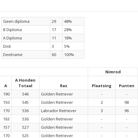
Geen diploma
29
48%
B Diploma
17
28%
A Diploma
11
18%
Disk
3
5%
Deelname
60
100%
Nimrod
A Honden
A
Totaal
Ras
Plaatsing
Punten
190
546
Golden Retriever
-
-
150
545
Golden Retriever
2
98
170
536
Labrador Retriever
3
96
163
536
Golden Retriever
-
-
157
527
Golden Retriever
-
-
170
525
Golden Retriever
-
-