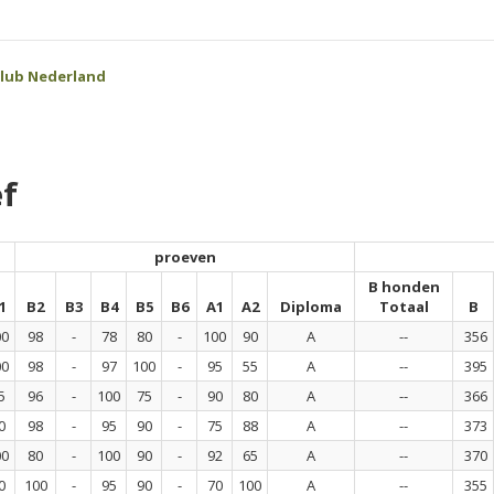
Club Nederland
f
proeven
B honden
1
B2
B3
B4
B5
B6
A1
A2
Diploma
Totaal
B
00
98
-
78
80
-
100
90
A
--
356
00
98
-
97
100
-
95
55
A
--
395
5
96
-
100
75
-
90
80
A
--
366
0
98
-
95
90
-
75
88
A
--
373
00
80
-
100
90
-
92
65
A
--
370
0
100
-
95
90
-
70
100
A
--
355