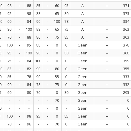
00
98
-
88
85
-
60
93
A
--
371
5
92
-
98
88
-
65
80
A
--
373
00
60
-
84
90
-
100
78
A
--
334
5
80
-
100
98
-
65
75
A
--
363
5
70
-
88
80
-
75
85
A
--
303
5
100
-
95
88
-
0
0
Geen
--
378
5
95
-
100
98
-
0
80
Geen
--
368
00
75
-
84
100
-
0
0
Geen
--
359
00
83
-
82
90
-
80
0
Geen
--
355
0
85
-
78
90
-
55
0
Geen
--
333
0
90
-
84
78
-
75
0
Geen
--
332
5
60
-
80
70
-
0
80
Geen
--
295
0
-
-
-
-
-
70
-
Geen
--
0
0
-
-
-
-
-
0
-
Geen
--
0
0
100
-
98
95
-
0
85
Geen
--
0
70
-
96
-
-
70
0
Geen
--
0