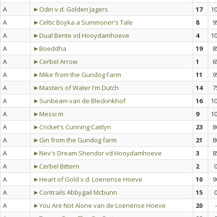
A
►Odin v.d. Golden Jagers
17
1
A
►Celtic Boyka a Summoner's Tale
8
9
A
►Dual Bente vd Hooydamhoeve
4
1
A
►Boeddha
19
8
A
►Cerbel Arrow
1
6
A
►Mike from the Gundog Farm
11
9
A
►Masters of Water I'm Dutch
14
7
A
►Sunbeam van de Bleckinkhof
16
1
A
►Messi m
9
1
A
►Cricket's Cunning Caitlyn
23
8
A
►Gin from the Gundog farm
21
8
A
►Nev's Dream Shendor vd Hooydamhoeve
3
8
A
►Cerbel Bittern
2
A
►Heart of Gold v.d. Loenense Hoeve
10
9
A
►Contrails Abbygail Mcbunn
15
A
►You Are Not Alone van de Loenense Hoeve
20
-