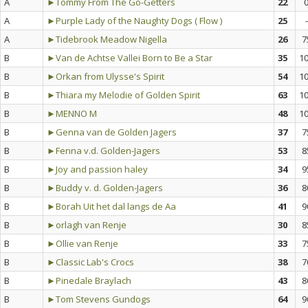
A
►Tommy From The Go-Getters
22
A
►Purple Lady of the Naughty Dogs ( Flow )
25
-
A
►Tidebrook Meadow Nigella
26
7
B
►Van de Achtse Vallei Born to Be a Star
35
1
B
►Orkan from Ulysse's Spirit
54
1
B
►Thiara my Melodie of Golden Spirit
63
1
B
►MENNO M
48
1
B
►Genna van de Golden Jagers
37
7
B
►Fenna v.d. Golden-Jagers
53
8
B
►Joy and passion haley
34
9
B
►Buddy v. d. Golden-Jagers
36
8
B
►Borah Uit het dal langs de Aa
41
9
B
►orlagh van Renje
30
8
B
►Ollie van Renje
33
7
B
►Classic Lab's Crocs
38
7
B
►Pinedale Braylach
43
8
B
►Tom Stevens Gundogs
64
9