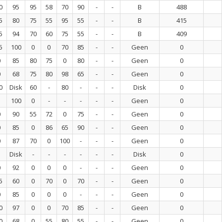
0
95
95
58
70
90
-
-
B
488
5
80
75
55
95
55
-
-
B
415
5
94
70
60
75
55
-
-
B
409
5
100
0
0
70
85
-
-
Geen
0
0
85
80
75
0
80
-
-
Geen
0
0
68
75
80
98
65
-
-
Geen
0
0
Disk
60
-
80
-
-
-
Disk
0
100
0
-
-
-
-
-
Geen
0
0
90
55
72
0
75
-
-
Geen
0
0
85
0
86
65
90
-
-
Geen
0
0
87
70
0
100
-
-
-
Geen
0
Disk
-
-
-
-
-
-
Disk
0
0
92
0
0
0
-
-
-
Geen
0
5
60
0
70
0
70
-
-
Geen
0
0
85
0
0
0
-
-
-
Geen
0
0
97
0
0
70
85
-
-
Geen
0
0
68
0
55
80
55
-
-
Geen
0