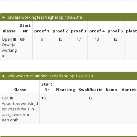
► orweja working test Veghel op 10-3-2018
Start
Klasse
Nr
proef 1
proef 2
proef 3
proef 4
proef 5
plaa
Open III
69
6
15
17
13
12
Orweja
working
test
► veldwedstrijd Midden Nederland op 16-2-2018
Start
Klasse
Nr
Plaatsing
Kwalificatie
Kamp.
Aantek
CAC III
15
G
Apporteerwedstrijd
op vogels die zijn
aangewezen in
een onth