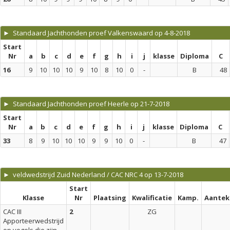
► Standaard Jachthonden proef Valkenswaard op 4-8-2018
Start
Nr
a
b
c
d
e
f
g
h
i
j
klasse
Diploma
C
16
9
10
10
10
9
10
8
10
0
-
B
48
► Standaard Jachthonden proef Heerle op 21-7-2018
Start
Nr
a
b
c
d
e
f
g
h
i
j
klasse
Diploma
C
33
8
9
10
10
10
9
9
10
0
-
B
47
► veldwedstrijd Zuid Nederland / CAC NRC 4 op 13-7-2018
Start
Klasse
Nr
Plaatsing
Kwalificatie
Kamp.
Aantek
CAC III
2
ZG
Apporteerwedstrijd