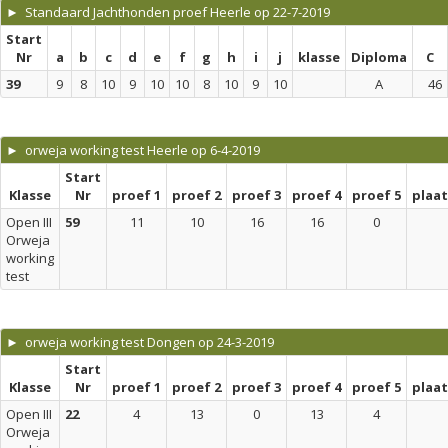
► Standaard Jachthonden proef Heerle op 22-7-2019
Start
Nr
a
b
c
d
e
f
g
h
i
j
klasse
Diploma
C
39
9
8
10
9
10
10
8
10
9
10
A
46
► orweja working test Heerle op 6-4-2019
Start
Klasse
Nr
proef 1
proef 2
proef 3
proef 4
proef 5
plaa
Open III
59
11
10
16
16
0
Orweja
working
test
► orweja working test Dongen op 24-3-2019
Start
Klasse
Nr
proef 1
proef 2
proef 3
proef 4
proef 5
plaa
Open III
22
4
13
0
13
4
Orweja