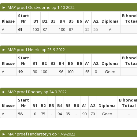
► MAP proef Oostvoorne op 1-10-2022
Start
B hond
Klasse
Nr
B1
B2
B3
B4
B5
B6
A1
A2
Diploma
Totaa
A
61
100
87
-
100
87
-
55
55
A
--
► MAP proef Heerle op 25-9-2022
Start
B hond
Klasse
Nr
B1
B2
B3
B4
B5
B6
A1
A2
Diploma
Totaa
A
19
90
100
-
96
100
-
65
0
Geen
--
► MAP proef Rhenoy op 24-9-2022
Start
B honde
Klasse
Nr
B1
B2
B3
B4
B5
B6
A1
A2
Diploma
Totaal
A
58
0
75
-
94
95
-
90
70
Geen
--
► MAP proef Hindersteyn op 17-9-2022