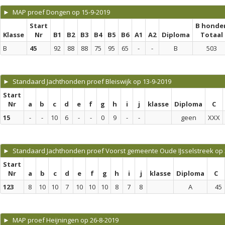
► MAP proef Dongen op 15-9-2019
Start
B honde
Klasse
Nr
B1
B2
B3
B4
B5
B6
A1
A2
Diploma
Totaal
B
45
92
88
88
75
95
65
-
-
B
503
► Standaard Jachthonden proef Bleiswijk op 13-9-2019
Start
Nr
a
b
c
d
e
f
g
h
i
j
klasse
Diploma
C
15
-
-
10
6
-
-
0
9
-
-
geen
XXX
► Standaard Jachthonden proef Voorst gemeente Oude IJsselstreek op 
Start
Nr
a
b
c
d
e
f
g
h
i
j
klasse
Diploma
C
123
8
10
10
7
10
10
10
8
7
8
A
45
► MAP proef Heijningen op 26-8-2019