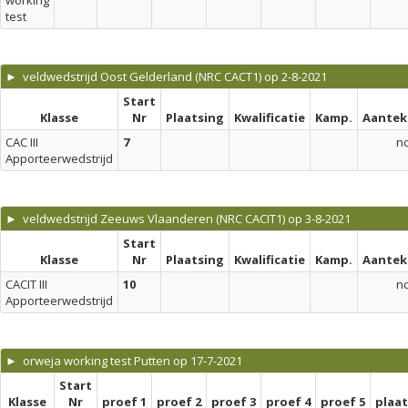
working
test
► veldwedstrijd Oost Gelderland (NRC CACT1) op 2-8-2021
Start
Klasse
Nr
Plaatsing
Kwalificatie
Kamp.
Aantek
CAC III
7
n
Apporteerwedstrijd
► veldwedstrijd Zeeuws Vlaanderen (NRC CACIT1) op 3-8-2021
Start
Klasse
Nr
Plaatsing
Kwalificatie
Kamp.
Aantek
CACIT III
10
n
Apporteerwedstrijd
► orweja working test Putten op 17-7-2021
Start
Klasse
Nr
proef 1
proef 2
proef 3
proef 4
proef 5
plaa