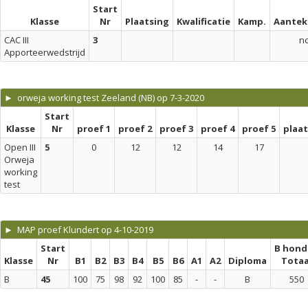
Start
Klasse
Nr
Plaatsing
Kwalificatie
Kamp.
Aantek
CAC III
3
n
Apporteerwedstrijd
► orweja working test Zeeland (NB) op 7-3-2020
Start
Klasse
Nr
proef 1
proef 2
proef 3
proef 4
proef 5
plaa
Open III
5
0
12
12
14
17
Orweja
working
test
► MAP proef Klundert op 4-10-2019
Start
B hond
Klasse
Nr
B1
B2
B3
B4
B5
B6
A1
A2
Diploma
Totaa
B
45
100
75
98
92
100
85
-
-
B
550