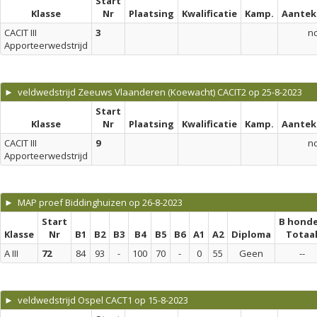
Start
Klasse
Nr
Plaatsing
Kwalificatie
Kamp.
Aantek
CACIT III
3
n
Apporteerwedstrijd
► veldwedstrijd Zeeuws Vlaanderen (Koewacht) CACIT2 op 25-8-2023
Start
Klasse
Nr
Plaatsing
Kwalificatie
Kamp.
Aantek
CACIT III
9
n
Apporteerwedstrijd
► MAP proef Biddinghuizen op 26-8-2023
Start
B hond
Klasse
Nr
B1
B2
B3
B4
B5
B6
A1
A2
Diploma
Totaa
A III
72
84
93
-
100
70
-
0
55
Geen
--
► veldwedstrijd Ospel CACT1 op 15-8-2023