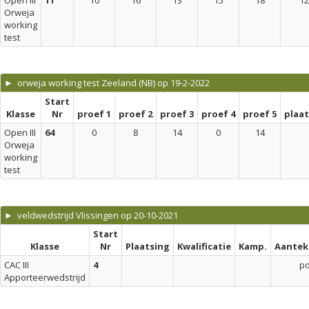
Open III
11
10
16
13
15
18
1
Orweja
working
test
► orweja working test Zeeland (NB) op 19-2-2022
Start
Klasse
Nr
proef 1
proef 2
proef 3
proef 4
proef 5
plaa
Open III
64
0
8
14
0
14
Orweja
working
test
► veldwedstrijd Vlissingen op 20-10-2021
Start
Klasse
Nr
Plaatsing
Kwalificatie
Kamp.
Aantek
CAC III
4
p
Apporteerwedstrijd