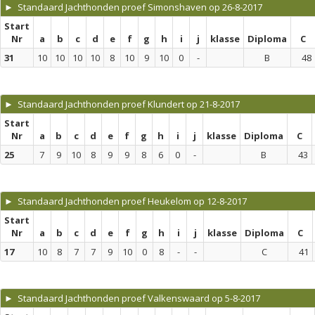
► Standaard Jachthonden proef Simonshaven op 26-8-2017
Start
Nr
a
b
c
d
e
f
g
h
i
j
klasse
Diploma
C
31
10
10
10
10
8
10
9
10
0
-
B
48
► Standaard Jachthonden proef Klundert op 21-8-2017
Start
Nr
a
b
c
d
e
f
g
h
i
j
klasse
Diploma
C
25
7
9
10
8
9
9
8
6
0
-
B
43
► Standaard Jachthonden proef Heukelom op 12-8-2017
Start
Nr
a
b
c
d
e
f
g
h
i
j
klasse
Diploma
C
17
10
8
7
7
9
10
0
8
-
-
C
41
► Standaard Jachthonden proef Valkenswaard op 5-8-2017