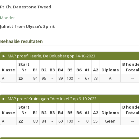
Ft.Ch. Danestone Tweed
Moeder
Juliett from Ulysse's Spirit
Behaalde resultaten
► MAP proef Heerle, De Bolusberg op 14-10-2023
Start
B hond
Klasse
Nr
B1
B2
B3
B4
B5
B6
A1
A2
Diploma
Totaa
A
25
94
96
-
89
100
-
67
73
A
--
► MAP proef Kruiningen "den Inkel " op 9-10-2023
Start
B hond
Klasse
Nr
B1
B2
B3
B4
B5
B6
A1
A2
Diploma
Totaa
A
22
88
84
-
60
100
-
0
55
Geen
--