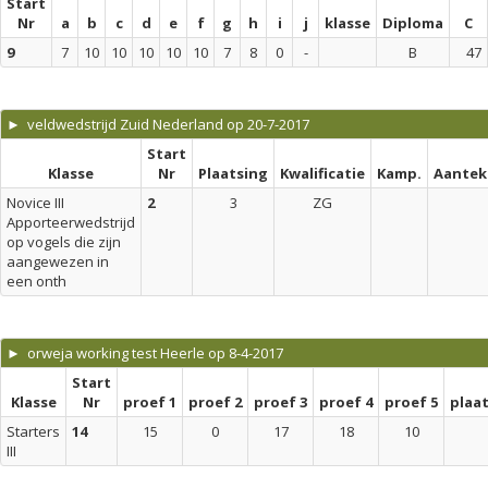
Start
Nr
a
b
c
d
e
f
g
h
i
j
klasse
Diploma
C
9
7
10
10
10
10
10
7
8
0
-
B
47
► veldwedstrijd Zuid Nederland op 20-7-2017
Start
Klasse
Nr
Plaatsing
Kwalificatie
Kamp.
Aantek
Novice III
2
3
ZG
Apporteerwedstrijd
op vogels die zijn
aangewezen in
een onth
► orweja working test Heerle op 8-4-2017
Start
Klasse
Nr
proef 1
proef 2
proef 3
proef 4
proef 5
plaa
Starters
14
15
0
17
18
10
III