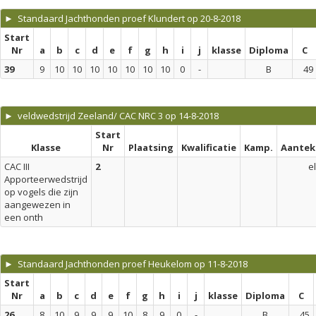
► Standaard Jachthonden proef Klundert op 20-8-2018
Start
Nr
a
b
c
d
e
f
g
h
i
j
klasse
Diploma
C
39
9
10
10
10
10
10
10
10
0
-
B
49
► veldwedstrijd Zeeland/ CAC NRC 3 op 14-8-2018
Start
Klasse
Nr
Plaatsing
Kwalificatie
Kamp.
Aantek
CAC III
2
el
Apporteerwedstrijd
op vogels die zijn
aangewezen in
een onth
► Standaard Jachthonden proef Heukelom op 11-8-2018
Start
Nr
a
b
c
d
e
f
g
h
i
j
klasse
Diploma
C
26
8
10
9
9
9
10
8
9
0
-
B
45