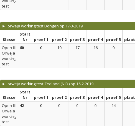
working
test
► orweja working test Dongen op 17-3-2019
Start
Klasse
Nr
proef 1
proef 2
proef 3
proef 4
proef 5
plaa
Open III
60
0
10
17
16
0
Orweja
working
test
► orweja working test Zeeland (N.B.) op 16-2-2019
Start
Klasse
Nr
proef 1
proef 2
proef 3
proef 4
proef 5
plaa
Open III
42
0
0
0
0
14
Orweja
working
test