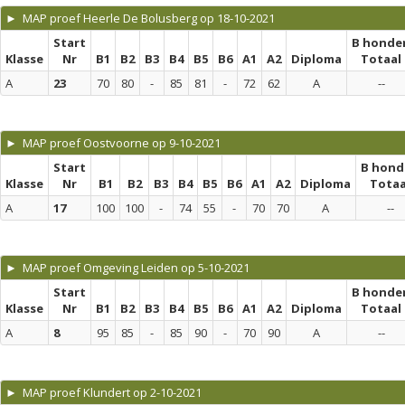
► MAP proef Heerle De Bolusberg op 18-10-2021
Start
B honde
Klasse
Nr
B1
B2
B3
B4
B5
B6
A1
A2
Diploma
Totaal
A
23
70
80
-
85
81
-
72
62
A
--
► MAP proef Oostvoorne op 9-10-2021
Start
B hond
Klasse
Nr
B1
B2
B3
B4
B5
B6
A1
A2
Diploma
Totaa
A
17
100
100
-
74
55
-
70
70
A
--
► MAP proef Omgeving Leiden op 5-10-2021
Start
B honde
Klasse
Nr
B1
B2
B3
B4
B5
B6
A1
A2
Diploma
Totaal
A
8
95
85
-
85
90
-
70
90
A
--
► MAP proef Klundert op 2-10-2021