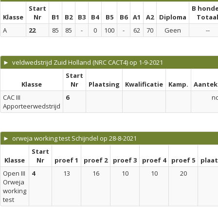
Start
B hond
Klasse
Nr
B1
B2
B3
B4
B5
B6
A1
A2
Diploma
Totaa
A
22
85
85
-
0
100
-
62
70
Geen
--
► veldwedstrijd Zuid Holland (NRC CACT4) op 1-9-2021
Start
Klasse
Nr
Plaatsing
Kwalificatie
Kamp.
Aantek
CAC III
6
n
Apporteerwedstrijd
► orweja working test Schijndel op 28-8-2021
Start
Klasse
Nr
proef 1
proef 2
proef 3
proef 4
proef 5
plaa
Open III
4
13
16
10
10
20
Orweja
working
test