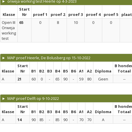
► orweja working test Heerle op 4-3-2023
Start
Klasse
Nr
proef 1
proef 2
proef 3
proef 4
proef 5
plaa
Open III
65
0
8
10
0
0
Orweja
working
test
► MAP proef Heerle, De Bolusberg op 15-10-2022
Start
B honde
Klasse
Nr
B1
B2
B3
B4
B5
B6
A1
A2
Diploma
Totaal
A
21
60
0
-
65
90
-
59
80
Geen
--
► MAP proef Delft op 9-10-2022
Start
B honde
Klasse
Nr
B1
B2
B3
B4
B5
B6
A1
A2
Diploma
Totaal
A
14
90
85
-
85
90
-
70
70
A
--