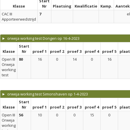
Start
Klasse
Nr
Plaatsing
Kwalificatie
Kamp.
Aantek
CAC III
7
el
Apporteerwedstrijd
► orweja working test Dongen op 16-4-2023
Start
Klasse
Nr
proef 1
proef 2
proef 3
proef 4
proef 5
plaa
Open III
80
16
0
14
0
16
Orweja
working
test
► orweja working test Simonshaven op 1-4-2023
Start
Klasse
Nr
proef 1
proef 2
proef 3
proef 4
proef 5
plaa
Open III
56
10
0
0
15
0
Orweja
working