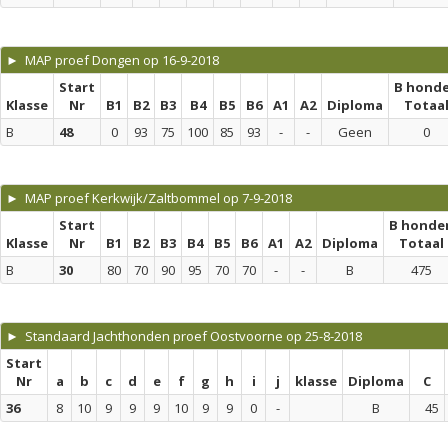
► MAP proef Dongen op 16-9-2018
Start
B hond
Klasse
Nr
B1
B2
B3
B4
B5
B6
A1
A2
Diploma
Totaa
B
48
0
93
75
100
85
93
-
-
Geen
0
► MAP proef Kerkwijk/Zaltbommel op 7-9-2018
Start
B honde
Klasse
Nr
B1
B2
B3
B4
B5
B6
A1
A2
Diploma
Totaal
B
30
80
70
90
95
70
70
-
-
B
475
► Standaard Jachthonden proef Oostvoorne op 25-8-2018
Start
Nr
a
b
c
d
e
f
g
h
i
j
klasse
Diploma
C
36
8
10
9
9
9
10
9
9
0
-
B
45