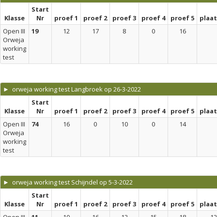
Start
Klasse
Nr
proef 1
proef 2
proef 3
proef 4
proef 5
plaa
Open III
19
12
17
8
0
16
Orweja
working
test
► orweja working test Langbroek op 26-3-2022
Start
Klasse
Nr
proef 1
proef 2
proef 3
proef 4
proef 5
plaa
Open III
74
16
0
10
0
14
Orweja
working
test
► orweja working test Schijndel op 5-3-2022
Start
Klasse
Nr
proef 1
proef 2
proef 3
proef 4
proef 5
plaa