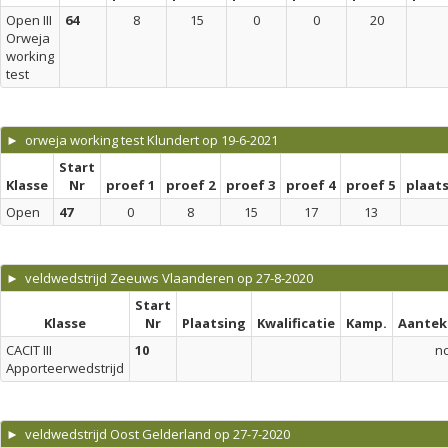
Open III
64
8
15
0
0
20
Orweja
working
test
► orweja working test Klundert op 19-6-2021
Start
Klasse
Nr
proef 1
proef 2
proef 3
proef 4
proef 5
plaat
Open
47
0
8
15
17
13
► veldwedstrijd Zeeuws Vlaanderen op 27-8-2020
Start
Klasse
Nr
Plaatsing
Kwalificatie
Kamp.
Aantek
CACIT III
10
n
Apporteerwedstrijd
► veldwedstrijd Oost Gelderland op 27-7-2020