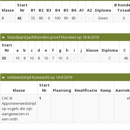
Start
B hond
Klasse
Nr
B1
B2
B3
B4
B5
B6
A1
A2
Diploma
Totaa
B
42
55
80
0
100
90
85
-
-
Geen
0
► Standaard Jachthonden proef Klundert op 16-8-2019
Start
Nr
a
b
c
d
e
f
g
h
i
j
klasse
Diploma
C
33
10
8
10
8
10
7
10
0
-
-
C
46
► veldwedstrijd Koewacht op 14-8-2019
Start
Klasse
Nr
Plaatsing
Kwalificatie
Kamp.
Aantek
CAC III
1
el
Apporteerwedstrijd
op vogels die zijn
aangewezen in
een onth