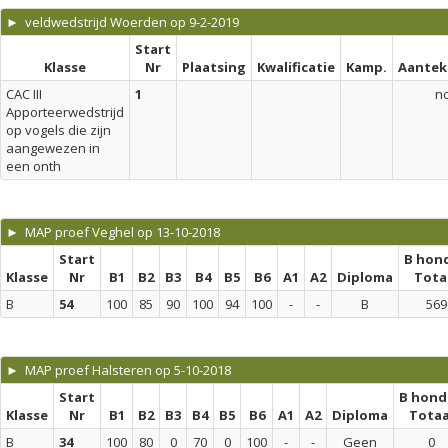
► veldwedstrijd Woerden op 9-2-2019
Start
Klasse
Nr
Plaatsing
Kwalificatie
Kamp.
Aantek
CAC III
1
n
Apporteerwedstrijd
op vogels die zijn
aangewezen in
een onth
► MAP proef Veghel op 13-10-2018
Start
B hon
Klasse
Nr
B1
B2
B3
B4
B5
B6
A1
A2
Diploma
Tota
B
54
100
85
90
100
94
100
-
-
B
569
► MAP proef Halsteren op 5-10-2018
Start
B hond
Klasse
Nr
B1
B2
B3
B4
B5
B6
A1
A2
Diploma
Totaa
B
34
100
80
0
70
0
100
-
-
Geen
0