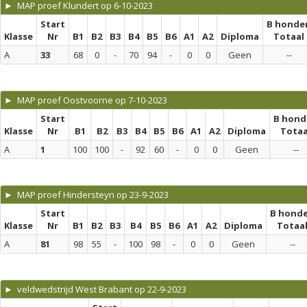
► MAP proef Klundert op 6-10-2023
Start
B honde
Klasse
Nr
B1
B2
B3
B4
B5
B6
A1
A2
Diploma
Totaal
A
33
68
0
-
70
94
-
0
0
Geen
--
► MAP proef Oostvoorne op 7-10-2023
Start
B hond
Klasse
Nr
B1
B2
B3
B4
B5
B6
A1
A2
Diploma
Totaa
A
1
100
100
-
92
60
-
0
0
Geen
--
► MAP proef Hindersteyn op 23-9-2023
Start
B hond
Klasse
Nr
B1
B2
B3
B4
B5
B6
A1
A2
Diploma
Totaa
A
81
98
55
-
100
98
-
0
0
Geen
--
► veldwedstrijd West Brabant op 22-9-2023