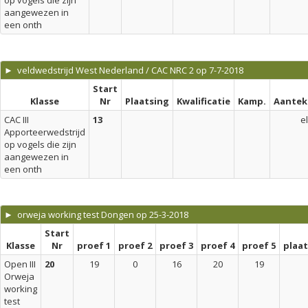
op vogels die zijn
aangewezen in
een onth
► veldwedstrijd West Nederland / CAC NRC 2 op 7-7-2018
Start
Klasse
Nr
Plaatsing
Kwalificatie
Kamp.
Aantek
CAC III
13
el
Apporteerwedstrijd
op vogels die zijn
aangewezen in
een onth
► orweja working test Dongen op 25-3-2018
Start
Klasse
Nr
proef 1
proef 2
proef 3
proef 4
proef 5
plaa
Open III
20
19
0
16
20
19
Orweja
working
test