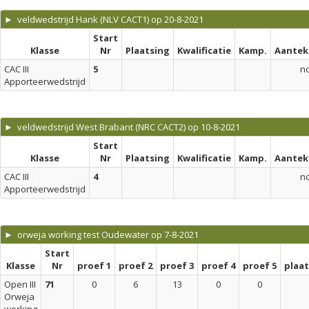
► veldwedstrijd Hank (NLV CACT1) op 20-8-2021
Start
Klasse
Nr
Plaatsing
Kwalificatie
Kamp.
Aantek
CAC III
5
n
Apporteerwedstrijd
► veldwedstrijd West Brabant (NRC CACT2) op 10-8-2021
Start
Klasse
Nr
Plaatsing
Kwalificatie
Kamp.
Aantek
CAC III
4
n
Apporteerwedstrijd
► orweja working test Oudewater op 7-8-2021
Start
Klasse
Nr
proef 1
proef 2
proef 3
proef 4
proef 5
plaa
Open III
71
0
6
13
0
0
Orweja