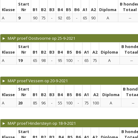
Start
B honde
Klasse
Nr
B1
B2
B3
B4
B5
B6
A1
A2
Diploma
Totaal
A
9
90
75
-
92
65
-
65
90
A
--
► MAP proef Oostvoorne op 25-9-2021
Start
B hond
Klasse
Nr
B1
B2
B3
B4
B5
B6
A1
A2
Diploma
Totaa
A
19
65
98
-
95
100
-
65
75
A
--
► MAP proef Vessem op 20-9-2021
Start
B hond
Klasse
Nr
B1
B2
B3
B4
B5
B6
A1
A2
Diploma
Totaa
A
20
85
96
-
55
100
-
75
100
A
--
► MAP proef Hindersteyn op 18-9-2021
Start
B hond
Klasse
Nr
B1
B2
B3
B4
B5
B6
A1
A2
Diploma
Totaa