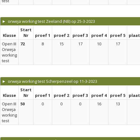
test
► orweja working test Zeeland (NB) op 25-3-2023
Start
Klasse
Nr
proef 1
proef 2
proef 3
proef 4
proef 5
plaa
Open III
72
8
15
17
10
17
Orweja
working
test
► orweja working test Scherpenzeel op 11-3-2023
Start
Klasse
Nr
proef 1
proef 2
proef 3
proef 4
proef 5
plaa
Open III
50
0
0
0
16
13
Orweja
working
test