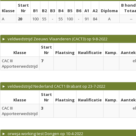
Start
B hond
Klasse
Nr
B1
B2
B3
B4
B5
B6
A1
A2
Diploma
Totaa
A
20
100
55
-
55
100
-
91
84
A
--
► veldwedstrijd Zeeuws Vlaanderen (CACT3) op 9-8-2022
Start
Klasse
Nr
Plaatsing
Kwalificatie
Kamp.
Aantek
CAC III
7
el
Apporteerwedstrijd
► veldwedstrijd Nederland CACT1 Brabant op 23-7-2022
Start
Klasse
Nr
Plaatsing
Kwalificatie
Kamp.
Aantek
CAC III
3
el
Apporteerwedstrijd
► orweja working test Dongen op 10-4-2022