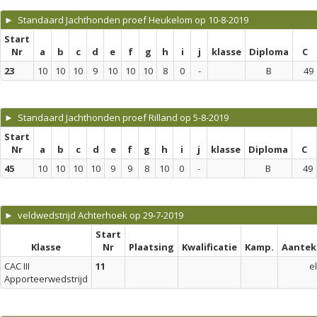
► Standaard Jachthonden proef Heukelom op 10-8-2019
Start
Nr
a
b
c
d
e
f
g
h
i
j
klasse
Diploma
C
23
10
10
10
9
10
10
10
8
0
-
B
49
► Standaard Jachthonden proef Rilland op 5-8-2019
Start
Nr
a
b
c
d
e
f
g
h
i
j
klasse
Diploma
C
45
10
10
10
10
9
9
8
10
0
-
B
49
► veldwedstrijd Achterhoek op 29-7-2019
Start
Klasse
Nr
Plaatsing
Kwalificatie
Kamp.
Aantek
CAC III
11
el
Apporteerwedstrijd