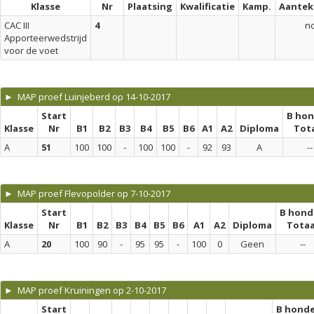
Klasse
Nr
Plaatsing
Kwalificatie
Kamp.
Aantek
CAC III
4
n
Apporteerwedstrijd
voor de voet
► MAP proef Luinjeberd op 14-10-2017
Start
B ho
Klasse
Nr
B1
B2
B3
B4
B5
B6
A1
A2
Diploma
Tot
A
51
100
100
-
100
100
-
92
93
A
--
► MAP proef Flevopolder op 7-10-2017
Start
B hond
Klasse
Nr
B1
B2
B3
B4
B5
B6
A1
A2
Diploma
Totaa
A
20
100
90
-
95
95
-
100
0
Geen
--
► MAP proef Kruiningen op 2-10-2017
Start
B hond