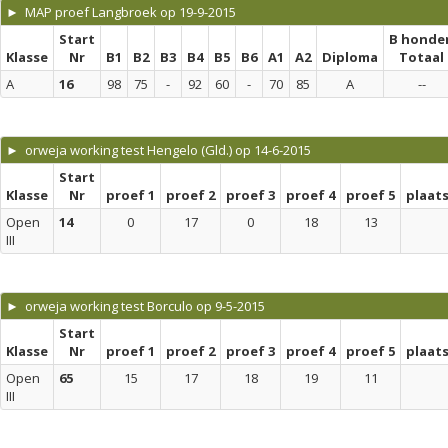
► MAP proef Langbroek op 19-9-2015
Start
B honde
Klasse
Nr
B1
B2
B3
B4
B5
B6
A1
A2
Diploma
Totaal
A
16
98
75
-
92
60
-
70
85
A
--
► orweja working test Hengelo (Gld.) op 14-6-2015
Start
Klasse
Nr
proef 1
proef 2
proef 3
proef 4
proef 5
plaat
Open
14
0
17
0
18
13
III
► orweja working test Borculo op 9-5-2015
Start
Klasse
Nr
proef 1
proef 2
proef 3
proef 4
proef 5
plaat
Open
65
15
17
18
19
11
III