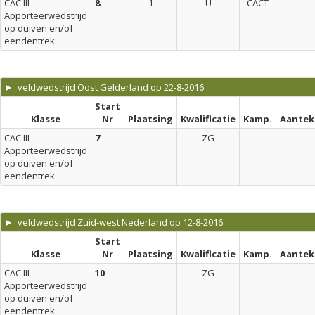
CAC III
8
1
U
CACT
Apporteerwedstrijd
op duiven en/of
eendentrek
► veldwedstrijd Oost Gelderland op 22-8-2016
Start
Klasse
Nr
Plaatsing
Kwalificatie
Kamp.
Aantek
CAC III
7
ZG
Apporteerwedstrijd
op duiven en/of
eendentrek
► veldwedstrijd Zuid-west Nederland op 12-8-2016
Start
Klasse
Nr
Plaatsing
Kwalificatie
Kamp.
Aantek
CAC III
10
ZG
Apporteerwedstrijd
op duiven en/of
eendentrek