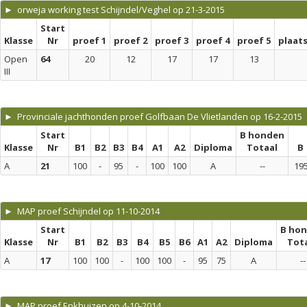
► orweja working test Schijndel/Veghel op 21-3-2015
Start
Klasse
Nr
proef 1
proef 2
proef 3
proef 4
proef 5
plaat
Open
64
20
12
17
17
13
III
► Provinciale jachthonden proef Golfbaan De Vlietlanden op 16-2-2015
Start
B honden
Klasse
Nr
B1
B2
B3
B4
A1
A2
Diploma
Totaal
B
A
21
100
-
95
-
100
100
A
--
19
► MAP proef Schijndel op 11-10-2014
Start
B ho
Klasse
Nr
B1
B2
B3
B4
B5
B6
A1
A2
Diploma
Tot
A
17
100
100
-
100
100
-
95
75
A
--
► MAP proef Enkhuizen op 4-10-2014