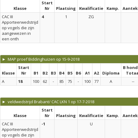
Start
Klasse
Nr
Plaatsing
Kwalificatie
Kamp.
Aantek
CAC III
4
1
ZG
Apporteerwedstrijd
op vogels die zijn
aangewezen in
een onth
► MAP proef Biddinghuizen op 15-9-2018
Start
B hond
Klasse
Nr
B1
B2
B3
B4
B5
B6
A1
A2
Diploma
Totaa
A
18
100
62
-
85
75
-
100
77
A
--
► veldwedstrijd Brabant/ CAC LKN 1 op 17-7-2018
Start
Klasse
Nr
Plaatsing
Kwalificatie
Kamp.
Aantek
CAC III
-1
U
Apporteerwedstrijd
op vogels die zijn