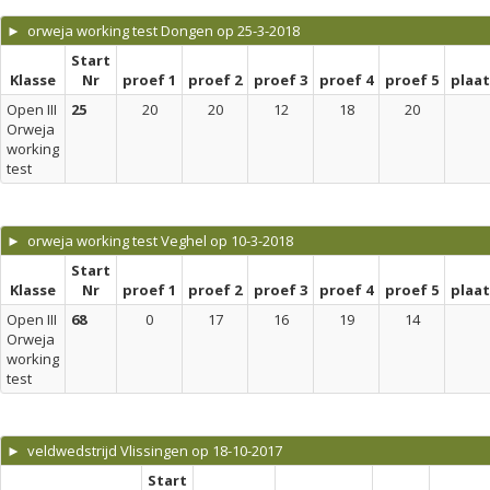
► orweja working test Dongen op 25-3-2018
Start
Klasse
Nr
proef 1
proef 2
proef 3
proef 4
proef 5
plaa
Open III
25
20
20
12
18
20
Orweja
working
test
► orweja working test Veghel op 10-3-2018
Start
Klasse
Nr
proef 1
proef 2
proef 3
proef 4
proef 5
plaa
Open III
68
0
17
16
19
14
Orweja
working
test
► veldwedstrijd Vlissingen op 18-10-2017
Start