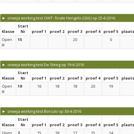
► orweja working test OWT- finale Hengelo (Gld.) op 25-6-2016
Start
Klasse
Nr
proef 1
proef 2
proef 3
proef 4
proef 5
plaat
Open
15
20
0
III
► orweja working test De Steeg op 19-6-2016
Start
Klasse
Nr
proef 1
proef 2
proef 3
proef 4
proef 5
plaat
Open
19
16
18
18
20
19
III
► orweja working test Borculo op 30-4-2016
Start
Klasse
Nr
proef 1
proef 2
proef 3
proef 4
proef 5
plaat
Open
2
15
18
17
15
14