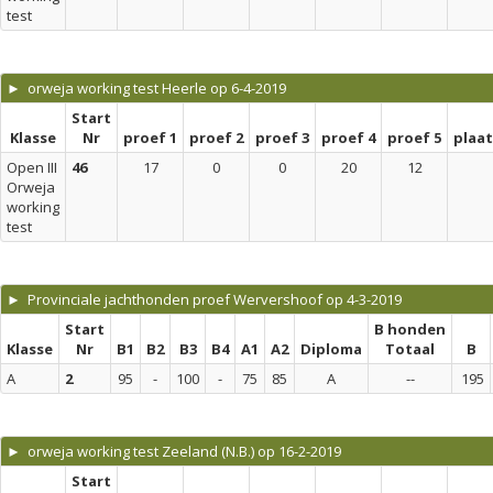
test
► orweja working test Heerle op 6-4-2019
Start
Klasse
Nr
proef 1
proef 2
proef 3
proef 4
proef 5
plaa
Open III
46
17
0
0
20
12
Orweja
working
test
► Provinciale jachthonden proef Wervershoof op 4-3-2019
Start
B honden
Klasse
Nr
B1
B2
B3
B4
A1
A2
Diploma
Totaal
B
A
2
95
-
100
-
75
85
A
--
195
► orweja working test Zeeland (N.B.) op 16-2-2019
Start