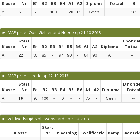
Klasse
Nr
B1
B2
B3
B4
A1
A2
Diploma
Totaal
B
A
5
65
-
100
-
20
85
Geen
--
165
► MAP proef Oost Gelderland Neede op 21-10-2013
Start
B honde
Klasse
Nr
B1
B2
B3
B4
B5
B6
A1
A2
Diploma
Totaal
A
22
85
85
-
97
90
-
84
90
A
--
► MAP proef Heerle op 12-10-2013
Start
B hond
Klasse
Nr
B1
B2
B3
B4
B5
B6
A1
A2
Diploma
Totaa
A
10
95
100
-
0
-
-
75
-
Geen
--
► veldwedstrijd Alblasserwaard op 2-10-2013
Start
Klasse
Nr
Plaatsing
Kwalificatie
Kamp.
Aantek