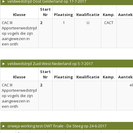
► veldwedstrijd Oost Gelderland op 17-7-2017
Start
Klasse
Nr
Plaatsing
Kwalificatie
Kamp.
Aantek
CAC III
2
1
U
CACT
Apporteerwedstrijd
op vogels die zijn
aangewezen in
een onth
► veldwedstrijd Zuid-West Nederland op 5-7-2017
Start
Klasse
Nr
Plaatsing
Kwalificatie
Kamp.
Aantek
CAC III
2
el
Apporteerwedstrijd
op vogels die zijn
aangewezen in
een onth
► orweja working test OWT finale - De Steeg op 24-6-2017