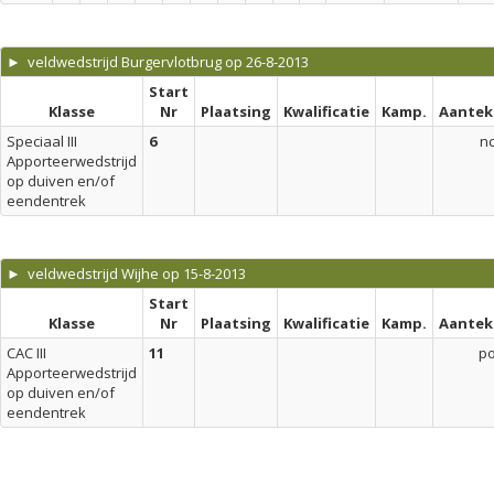
► veldwedstrijd Burgervlotbrug op 26-8-2013
Start
Klasse
Nr
Plaatsing
Kwalificatie
Kamp.
Aantek
Speciaal III
6
n
Apporteerwedstrijd
op duiven en/of
eendentrek
► veldwedstrijd Wijhe op 15-8-2013
Start
Klasse
Nr
Plaatsing
Kwalificatie
Kamp.
Aantek
CAC III
11
p
Apporteerwedstrijd
op duiven en/of
eendentrek