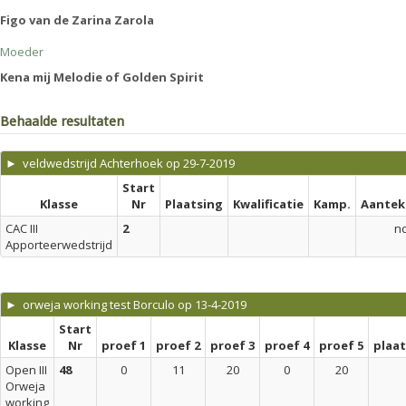
Figo van de Zarina Zarola
Moeder
Kena mij Melodie of Golden Spirit
Behaalde resultaten
► veldwedstrijd Achterhoek op 29-7-2019
Start
Klasse
Nr
Plaatsing
Kwalificatie
Kamp.
Aantek
CAC III
2
n
Apporteerwedstrijd
► orweja working test Borculo op 13-4-2019
Start
Klasse
Nr
proef 1
proef 2
proef 3
proef 4
proef 5
plaa
Open III
48
0
11
20
0
20
Orweja
working