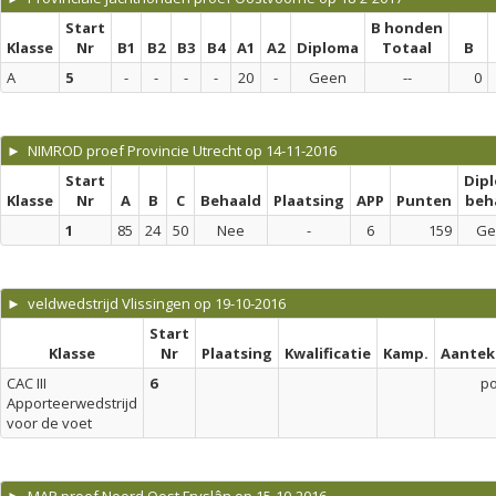
Start
B honden
Klasse
Nr
B1
B2
B3
B4
A1
A2
Diploma
Totaal
B
A
5
-
-
-
-
20
-
Geen
--
0
► NIMROD proef Provincie Utrecht op 14-11-2016
Start
Dip
Klasse
Nr
A
B
C
Behaald
Plaatsing
APP
Punten
beh
1
85
24
50
Nee
-
6
159
Ge
► veldwedstrijd Vlissingen op 19-10-2016
Start
Klasse
Nr
Plaatsing
Kwalificatie
Kamp.
Aantek
CAC III
6
p
Apporteerwedstrijd
voor de voet