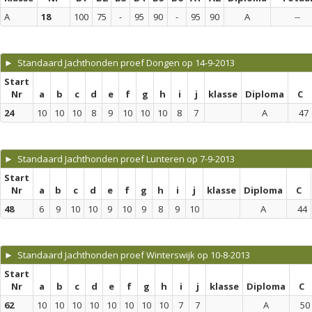
A
18
100
75
-
95
90
-
95
90
A
--
► Standaard Jachthonden proef Dongen op 14-9-2013
Start
Nr
a
b
c
d
e
f
g
h
i
j
klasse
Diploma
C
24
10
10
10
8
9
10
10
10
8
7
A
47
► Standaard Jachthonden proef Lunteren op 7-9-2013
Start
Nr
a
b
c
d
e
f
g
h
i
j
klasse
Diploma
C
48
6
9
10
10
9
10
9
8
9
10
A
44
► Standaard Jachthonden proef Winterswijk op 10-8-2013
Start
Nr
a
b
c
d
e
f
g
h
i
j
klasse
Diploma
C
62
10
10
10
10
10
10
10
10
7
7
A
50