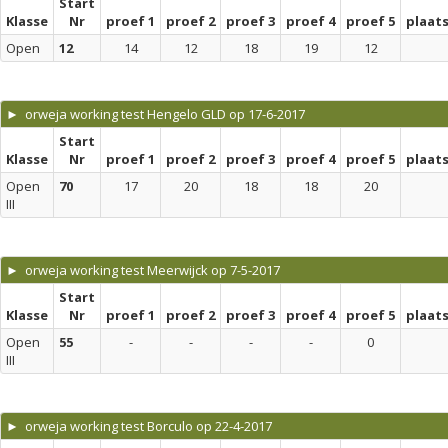
Start
Klasse
Nr
proef 1
proef 2
proef 3
proef 4
proef 5
plaat
Open
12
14
12
18
19
12
► orweja working test Hengelo GLD op 17-6-2017
Start
Klasse
Nr
proef 1
proef 2
proef 3
proef 4
proef 5
plaat
Open
70
17
20
18
18
20
III
► orweja working test Meerwijck op 7-5-2017
Start
Klasse
Nr
proef 1
proef 2
proef 3
proef 4
proef 5
plaat
Open
55
-
-
-
-
0
III
► orweja working test Borculo op 22-4-2017