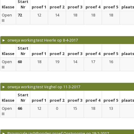
Start
Klasse
Nr
proef 1
proef 2
proef 3
proef 4
proef 5
plaat
Open
72
12
14
18
18
18
III
► orweja working test Heerle op 8-4-2017
Start
Klasse
Nr
proef 1
proef 2
proef 3
proef 4
proef 5
plaat
Open
60
18
19
14
17
16
III
► orweja working test Veghel op 11-3-2017
Start
Klasse
Nr
proef 1
proef 2
proef 3
proef 4
proef 5
plaat
Open
66
12
0
15
18
13
III
► Provinciale jachthonden proef Oostvoorne op 18-2-2017