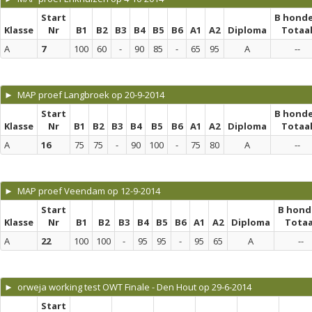
Start
B hond
Klasse
Nr
B1
B2
B3
B4
B5
B6
A1
A2
Diploma
Totaa
A
7
100
60
-
90
85
-
65
95
A
--
► MAP proef Langbroek op 20-9-2014
Start
B hond
Klasse
Nr
B1
B2
B3
B4
B5
B6
A1
A2
Diploma
Totaa
A
16
75
75
-
90
100
-
75
80
A
--
► MAP proef Veendam op 12-9-2014
Start
B hond
Klasse
Nr
B1
B2
B3
B4
B5
B6
A1
A2
Diploma
Totaa
A
22
100
100
-
95
95
-
95
65
A
--
► orweja working test OWT Finale - Den Hout op 29-6-2014
Start