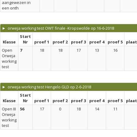
aangewezen in
een onth
► orweja working test OWT finale -Kropswolde op 16-6-2018
Start
Klasse
Nr
proef 1
proef 2
proef 3
proef 4
proef 5
plaa
Open
7
18
18
17
13
16
Orweja
working
test
► orweja working test Hengelo GLD op 2-6-2018
Start
Klasse
Nr
proef 1
proef 2
proef 3
proef 4
proef 5
plaa
Open III
56
17
0
18
14
11
Orweja
working
test