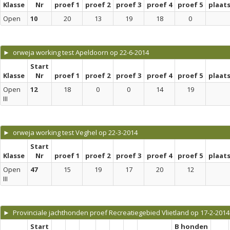
Klasse
Nr
proef 1
proef 2
proef 3
proef 4
proef 5
plaat
Open
10
20
13
19
18
0
► orweja working test Apeldoorn op 22-6-2014
Start
Klasse
Nr
proef 1
proef 2
proef 3
proef 4
proef 5
plaat
Open
12
18
0
0
14
19
III
► orweja working test Veghel op 22-3-2014
Start
Klasse
Nr
proef 1
proef 2
proef 3
proef 4
proef 5
plaat
Open
47
15
19
17
20
12
III
► Provinciale jachthonden proef Recreatiegebied Vlietland op 17-2-2014
Start
B honden