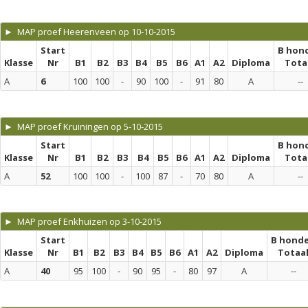
► MAP proef Heerenveen op 10-10-2015
Start
B hon
Klasse
Nr
B1
B2
B3
B4
B5
B6
A1
A2
Diploma
Tota
A
6
100
100
-
90
100
-
91
80
A
--
► MAP proef Kruiningen op 5-10-2015
Start
B hon
Klasse
Nr
B1
B2
B3
B4
B5
B6
A1
A2
Diploma
Tota
A
52
100
100
-
100
87
-
70
80
A
--
► MAP proef Enkhuizen op 3-10-2015
Start
B hond
Klasse
Nr
B1
B2
B3
B4
B5
B6
A1
A2
Diploma
Totaa
A
40
95
100
-
90
95
-
80
97
A
--