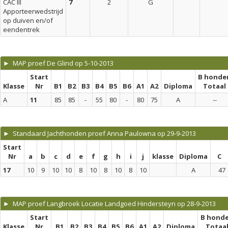
CAC III
7
2
G
Apporteerwedstrijd
op duiven en/of
eendentrek
► MAP proef De Glind op 5-10-2013
Start
B honde
Klasse
Nr
B1
B2
B3
B4
B5
B6
A1
A2
Diploma
Totaal
A
11
85
85
-
55
80
-
80
75
A
--
► Standaard Jachthonden proef Anna Paulowna op 29-9-2013
Start
Nr
a
b
c
d
e
f
g
h
i
j
klasse
Diploma
C
17
10
9
10
10
8
10
8
10
8
10
A
47
► MAP proef Langbroek Locatie Landgoed Hindersteyn op 28-9-2013
Start
B hond
Klasse
Nr
B1
B2
B3
B4
B5
B6
A1
A2
Diploma
Totaa