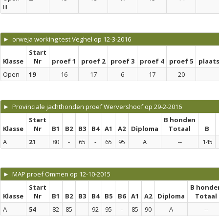
III
► orweja working test Veghel op 12-3-2016
Start
Klasse
Nr
proef 1
proef 2
proef 3
proef 4
proef 5
plaat
Open
19
16
17
6
17
20
► Provinciale jachthonden proef Wervershoof op 29-2-2016
Start
B honden
Klasse
Nr
B1
B2
B3
B4
A1
A2
Diploma
Totaal
B
A
21
80
-
65
-
65
95
A
--
145
► MAP proef Ommen op 12-10-2015
Start
B honde
Klasse
Nr
B1
B2
B3
B4
B5
B6
A1
A2
Diploma
Totaal
A
54
82
85
92
95
-
85
90
A
--