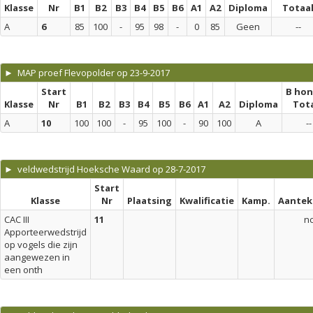
Klasse
Nr
B1
B2
B3
B4
B5
B6
A1
A2
Diploma
Totaa
A
6
85
100
-
95
98
-
0
85
Geen
--
► MAP proef Flevopolder op 23-9-2017
Start
B ho
Klasse
Nr
B1
B2
B3
B4
B5
B6
A1
A2
Diploma
Tot
A
10
100
100
-
95
100
-
90
100
A
--
► veldwedstrijd Hoeksche Waard op 28-7-2017
Start
Klasse
Nr
Plaatsing
Kwalificatie
Kamp.
Aantek
CAC III
11
n
Apporteerwedstrijd
op vogels die zijn
aangewezen in
een onth