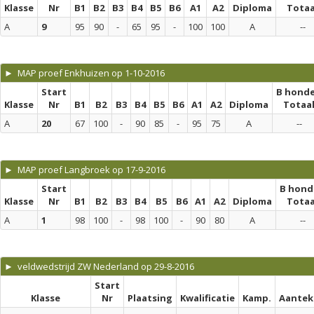
Klasse
Nr
B1
B2
B3
B4
B5
B6
A1
A2
Diploma
Totaa
A
9
95
90
-
65
95
-
100
100
A
--
► MAP proef Enkhuizen op 1-10-2016
Start
B hond
Klasse
Nr
B1
B2
B3
B4
B5
B6
A1
A2
Diploma
Totaa
A
20
67
100
-
90
85
-
95
75
A
--
► MAP proef Langbroek op 17-9-2016
Start
B hond
Klasse
Nr
B1
B2
B3
B4
B5
B6
A1
A2
Diploma
Totaa
A
1
98
100
-
98
100
-
90
80
A
--
► veldwedstrijd ZW Nederland op 29-8-2016
Start
Klasse
Nr
Plaatsing
Kwalificatie
Kamp.
Aantek