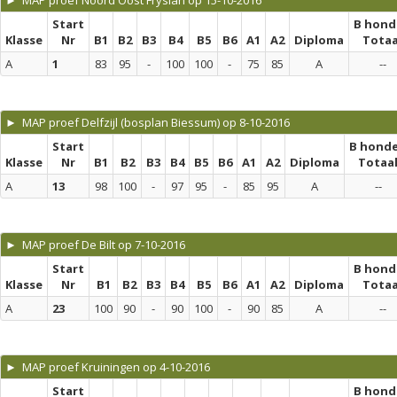
► MAP proef Noord Oost Fryslân op 15-10-2016
Start
B hond
Klasse
Nr
B1
B2
B3
B4
B5
B6
A1
A2
Diploma
Totaa
A
1
83
95
-
100
100
-
75
85
A
--
► MAP proef Delfzijl (bosplan Biessum) op 8-10-2016
Start
B hond
Klasse
Nr
B1
B2
B3
B4
B5
B6
A1
A2
Diploma
Totaa
A
13
98
100
-
97
95
-
85
95
A
--
► MAP proef De Bilt op 7-10-2016
Start
B hond
Klasse
Nr
B1
B2
B3
B4
B5
B6
A1
A2
Diploma
Totaa
A
23
100
90
-
90
100
-
90
85
A
--
► MAP proef Kruiningen op 4-10-2016
Start
B hond