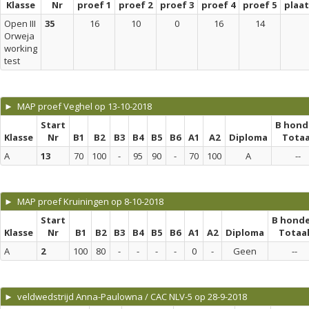
Klasse
Nr
proef 1
proef 2
proef 3
proef 4
proef 5
plaa
Open III
35
16
10
0
16
14
Orweja
working
test
► MAP proef Veghel op 13-10-2018
Start
B hond
Klasse
Nr
B1
B2
B3
B4
B5
B6
A1
A2
Diploma
Totaa
A
13
70
100
-
95
90
-
70
100
A
--
► MAP proef Kruiningen op 8-10-2018
Start
B hond
Klasse
Nr
B1
B2
B3
B4
B5
B6
A1
A2
Diploma
Totaa
A
2
100
80
-
-
-
-
0
-
Geen
--
► veldwedstrijd Anna-Paulowna / CAC NLV-5 op 28-9-2018