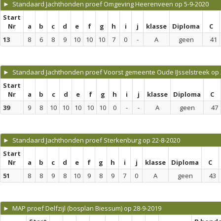
► Standaard Jachthonden proef Omgeving Heerenveen op 5-9-2020
Start
Nr
a
b
c
d
e
f
g
h
i
j
klasse
Diploma
C
13
8
6
8
9
10
10
10
7
0
-
A
geen
41
► Standaard Jachthonden proef Voorst gemeente Oude IJsselstreek op 
Start
Nr
a
b
c
d
e
f
g
h
i
j
klasse
Diploma
C
39
9
8
10
10
10
10
10
0
-
-
A
geen
47
► Standaard Jachthonden proef Sterkenburg op 22-8-2020
Start
Nr
a
b
c
d
e
f
g
h
i
j
klasse
Diploma
C
51
8
8
9
8
10
9
8
9
7
0
A
geen
43
► MAP proef Delfzijl (bosplan Biessum) op 28-9-2019