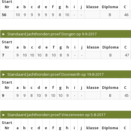
Start
Nr
a
b
c
d
e
f
g
h
i
j
klasse
Diploma
C
56
10
9
9
9
9
9
8
10
-
-
B
46
► Standaard Jachthonden proef Dongen op 9-9-2017
Start
Nr
a
b
c
d
e
f
g
h
i
j
klasse
Diploma
C
7
9
10
10
10
8
10
8
9
-
-
B
47
► Standaard Jachthonden proef Doorwerth op 19-8-2017
Start
Nr
a
b
c
d
e
f
g
h
i
j
klasse
Diploma
C
9
9
9
8
10
9
10
10
9
-
-
B
45
► Standaard Jachthonden proef Vriezenveen op 5-8-2017
Start
Nr
a
b
c
d
e
f
g
h
i
j
klasse
Diploma
C