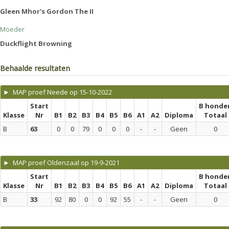
Gleen Mhor's Gordon The II
Moeder
Duckflight Browning
Behaalde resultaten
► MAP proef Neede op 15-10-2022
Start
B honde
Klasse
Nr
B1
B2
B3
B4
B5
B6
A1
A2
Diploma
Totaal
B
63
0
0
79
0
0
0
-
-
Geen
0
► MAP proef Oldenzaal op 19-9-2021
Start
B honde
Klasse
Nr
B1
B2
B3
B4
B5
B6
A1
A2
Diploma
Totaal
B
33
92
80
0
0
92
55
-
-
Geen
0