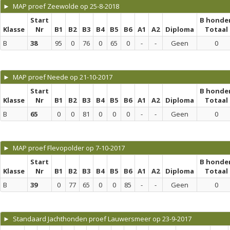
► MAP proef Zeewolde op 25-8-2018
Start
B honde
Klasse
Nr
B1
B2
B3
B4
B5
B6
A1
A2
Diploma
Totaal
B
38
95
0
76
0
65
0
-
-
Geen
0
► MAP proef Neede op 21-10-2017
Start
B honde
Klasse
Nr
B1
B2
B3
B4
B5
B6
A1
A2
Diploma
Totaal
B
65
0
0
81
0
0
0
-
-
Geen
0
► MAP proef Flevopolder op 7-10-2017
Start
B honde
Klasse
Nr
B1
B2
B3
B4
B5
B6
A1
A2
Diploma
Totaal
B
39
0
77
65
0
0
85
-
-
Geen
0
► Standaard Jachthonden proef Lauwersmeer op 23-9-2017