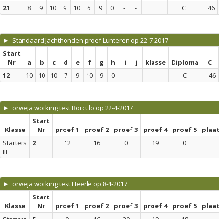
21
8
9
10
9
10
6
9
0
-
-
C
46
► Standaard Jachthonden proef Lunteren op 22-7-2017
Start
Nr
a
b
c
d
e
f
g
h
i
j
klasse
Diploma
C
12
10
10
10
7
9
10
9
0
-
-
C
46
► orweja working test Borculo op 22-4-2017
Start
Klasse
Nr
proef 1
proef 2
proef 3
proef 4
proef 5
plaa
Starters
2
12
16
0
19
0
III
► orweja working test Heerle op 8-4-2017
Start
Klasse
Nr
proef 1
proef 2
proef 3
proef 4
proef 5
plaa