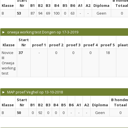
Start
B hond
Klasse
Nr
B1
B2
B3
B4
B5
B6
A1
A2
Diploma
Totaa
B
53
87
94
69
100
0
63
-
-
Geen
0
► orweja working test Dongen op 17-3-2019
Start
Klasse
Nr
proef 1
proef 2
proef 3
proef 4
proef 5
plaa
Novice
37
-
0
0
0
18
III
Orweja
working
test
► MAP proef Veghel op 13-10-2018
Start
B honde
Klasse
Nr
B1
B2
B3
B4
B5
B6
A1
A2
Diploma
Totaal
B
50
0
92
0
0
0
-
-
-
Geen
0