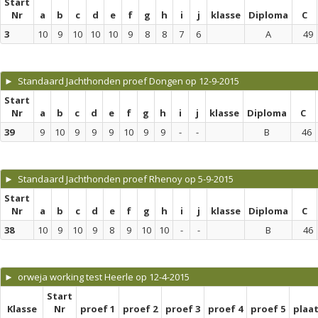
Start
Nr
a
b
c
d
e
f
g
h
i
j
klasse
Diploma
C
3
10
9
10
10
10
9
8
8
7
6
A
49
► Standaard Jachthonden proef Dongen op 12-9-2015
Start
Nr
a
b
c
d
e
f
g
h
i
j
klasse
Diploma
C
39
9
10
9
9
9
10
9
9
-
-
B
46
► Standaard Jachthonden proef Rhenoy op 5-9-2015
Start
Nr
a
b
c
d
e
f
g
h
i
j
klasse
Diploma
C
38
10
9
10
9
8
9
10
10
-
-
B
46
► orweja working test Heerle op 12-4-2015
Start
Klasse
Nr
proef 1
proef 2
proef 3
proef 4
proef 5
plaa