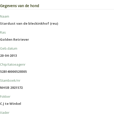
Gegevens van de hond
Naam
Stardust van de bleckinkhof (reu)
Ras
Golden Retriever
Geb.datum
20-04-2013
Chip/tatoeagenr
528140000529305
Stamboek/nr
NHSB 2921572
Fokker
C.J te Winkel
Vader