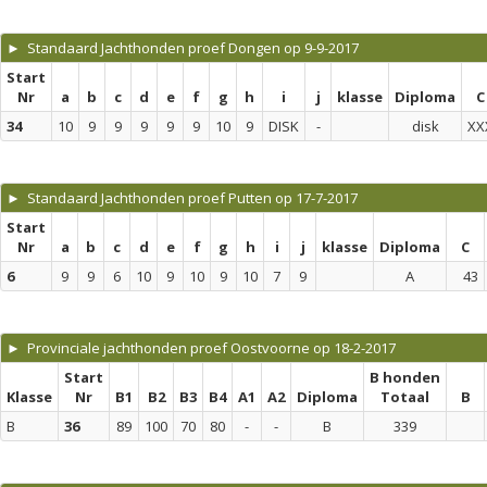
► Standaard Jachthonden proef Dongen op 9-9-2017
Start
Nr
a
b
c
d
e
f
g
h
i
j
klasse
Diploma
C
34
10
9
9
9
9
9
10
9
DISK
-
disk
XX
► Standaard Jachthonden proef Putten op 17-7-2017
Start
Nr
a
b
c
d
e
f
g
h
i
j
klasse
Diploma
C
6
9
9
6
10
9
10
9
10
7
9
A
43
► Provinciale jachthonden proef Oostvoorne op 18-2-2017
Start
B honden
Klasse
Nr
B1
B2
B3
B4
A1
A2
Diploma
Totaal
B
B
36
89
100
70
80
-
-
B
339