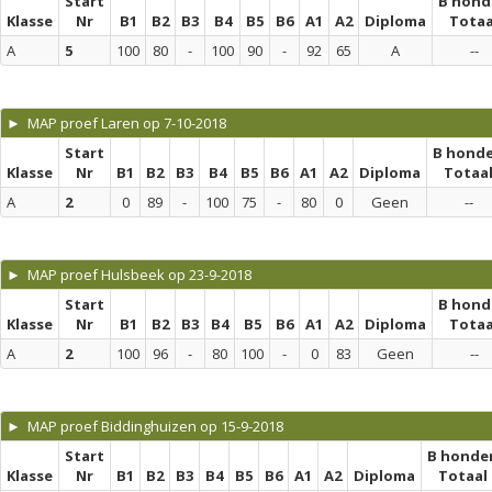
Start
B hond
Klasse
Nr
B1
B2
B3
B4
B5
B6
A1
A2
Diploma
Totaa
A
5
100
80
-
100
90
-
92
65
A
--
► MAP proef Laren op 7-10-2018
Start
B hond
Klasse
Nr
B1
B2
B3
B4
B5
B6
A1
A2
Diploma
Totaa
A
2
0
89
-
100
75
-
80
0
Geen
--
► MAP proef Hulsbeek op 23-9-2018
Start
B hond
Klasse
Nr
B1
B2
B3
B4
B5
B6
A1
A2
Diploma
Totaa
A
2
100
96
-
80
100
-
0
83
Geen
--
► MAP proef Biddinghuizen op 15-9-2018
Start
B honde
Klasse
Nr
B1
B2
B3
B4
B5
B6
A1
A2
Diploma
Totaal