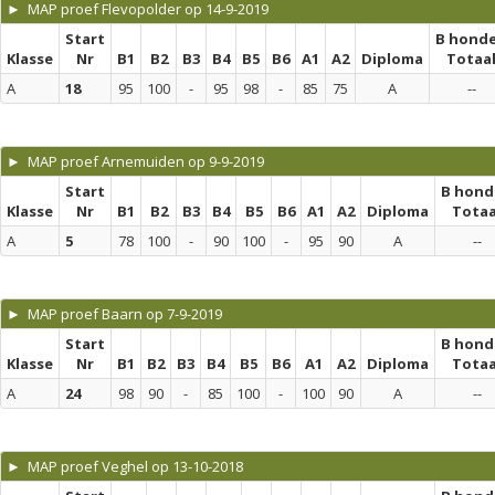
► MAP proef Flevopolder op 14-9-2019
Start
B hond
Klasse
Nr
B1
B2
B3
B4
B5
B6
A1
A2
Diploma
Totaa
A
18
95
100
-
95
98
-
85
75
A
--
► MAP proef Arnemuiden op 9-9-2019
Start
B hond
Klasse
Nr
B1
B2
B3
B4
B5
B6
A1
A2
Diploma
Totaa
A
5
78
100
-
90
100
-
95
90
A
--
► MAP proef Baarn op 7-9-2019
Start
B hond
Klasse
Nr
B1
B2
B3
B4
B5
B6
A1
A2
Diploma
Totaa
A
24
98
90
-
85
100
-
100
90
A
--
► MAP proef Veghel op 13-10-2018