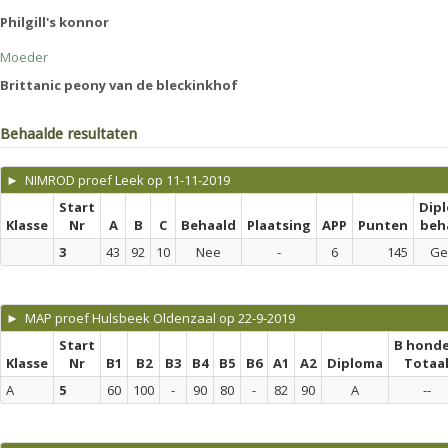
Philgill's konnor
Moeder
Brittanic peony van de bleckinkhof
Behaalde resultaten
► NIMROD proef Leek op 11-11-2019
Start
Dip
Klasse
Nr
A
B
C
Behaald
Plaatsing
APP
Punten
beh
3
43
92
10
Nee
-
6
145
Ge
► MAP proef Hulsbeek Oldenzaal op 22-9-2019
Start
B hond
Klasse
Nr
B1
B2
B3
B4
B5
B6
A1
A2
Diploma
Totaa
A
5
60
100
-
90
80
-
82
90
A
--