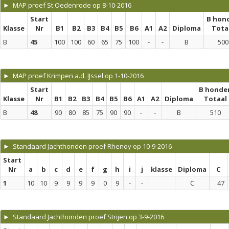
► MAP proef St Oedenrode op 8-10-2016
Start
B hon
Klasse
Nr
B1
B2
B3
B4
B5
B6
A1
A2
Diploma
Tota
B
45
100
100
60
65
75
100
-
-
B
500
► MAP proef Krimpen a.d. IJssel op 1-10-2016
Start
B honde
Klasse
Nr
B1
B2
B3
B4
B5
B6
A1
A2
Diploma
Totaal
B
48
90
80
85
75
90
90
-
-
B
510
► Standaard Jachthonden proef Rhenoy op 10-9-2016
Start
Nr
a
b
c
d
e
f
g
h
i
j
klasse
Diploma
C
1
10
10
9
9
9
9
0
9
-
-
C
47
► Standaard Jachthonden proef Strijen op 3-9-2016