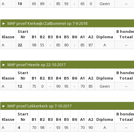
A
10
65
89
-
85
93
-
65
0
Geen
--
► MAP proef Kerkwijk/Zaltbommel op 7-9-2018
Start
B honde
Klasse
Nr
B1
B2
B3
B4
B5
B6
A1
A2
Diploma
Totaal
A
22
98
55
-
85
80
-
85
87
A
--
► MAP proef Heerle op 22-10-2017
Start
B honde
Klasse
Nr
B1
B2
B3
B4
B5
B6
A1
A2
Diploma
Totaal
A
12
75
0
-
90
95
-
70
85
Geen
--
► MAP proef Lekkerkerk op 7-10-2017
Start
B honde
Klasse
Nr
B1
B2
B3
B4
B5
B6
A1
A2
Diploma
Totaal
A
4
70
98
-
93
95
-
70
90
A
--