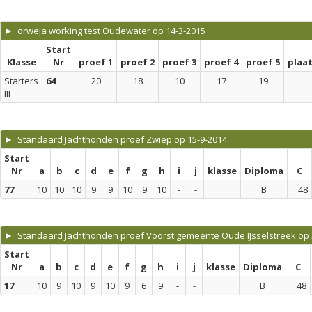
► orweja working test Oudewater op 14-3-2015
Start
Klasse
Nr
proef 1
proef 2
proef 3
proef 4
proef 5
plaa
Starters
64
20
18
10
17
19
III
► Standaard Jachthonden proef Zwiep op 15-9-2014
Start
Nr
a
b
c
d
e
f
g
h
i
j
klasse
Diploma
C
77
10
10
10
9
9
10
9
10
-
-
B
48
► Standaard Jachthonden proef Voorst gemeente Oude IJsselstreek op 
Start
Nr
a
b
c
d
e
f
g
h
i
j
klasse
Diploma
C
17
10
9
10
9
10
9
6
9
-
-
B
48