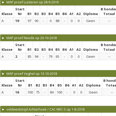
► MAP proef Lunteren op 28-9-2019
Start
B honde
Klasse
Nr
B1
B2
B3
B4
B5
B6
A1
A2
Diploma
Totaal
A
19
97
90
-
0
88
-
0
0
Geen
--
► MAP proef Neede op 20-10-2018
Start
B honde
Klasse
Nr
B1
B2
B3
B4
B5
B6
A1
A2
Diploma
Totaal
A
2
85
94
-
79
65
-
0
0
Geen
--
► MAP proef Veghel op 13-10-2018
Start
B hond
Klasse
Nr
B1
B2
B3
B4
B5
B6
A1
A2
Diploma
Totaa
A
16
100
75
-
84
100
-
0
0
Geen
--
► veldwedstrijd Achterhoek / CAC NRC-5 op 1-8-2018