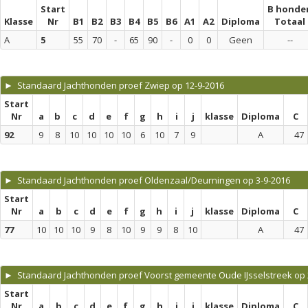
Start
B honde
Klasse
Nr
B1
B2
B3
B4
B5
B6
A1
A2
Diploma
Totaal
A
5
55
70
-
65
90
-
0
0
Geen
--
► Standaard Jachthonden proef Zwiep op 12-9-2016
Start
Nr
a
b
c
d
e
f
g
h
i
j
klasse
Diploma
C
92
9
8
10
10
10
10
6
10
7
9
A
47
► Standaard Jachthonden proef Oldenzaal/Deurningen op 3-9-2016
Start
Nr
a
b
c
d
e
f
g
h
i
j
klasse
Diploma
C
77
10
10
10
9
8
10
9
9
8
10
A
47
► Standaard Jachthonden proef Voorst gemeente Oude IJsselstreek op 
Start
Nr
a
b
c
d
e
f
g
h
i
j
klasse
Diploma
C