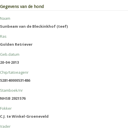
Gegevens van de hond
Naam
Sunbeam van de Bleckinkhof (teef)
Ras
Golden Retriever
Geb.datum
20-04-2013
Chip/tatoeagenr
528140000531486
Stamboek/nr
NHSB 2921576
Fokker
C.J. te Winkel-Groeneveld
Vader