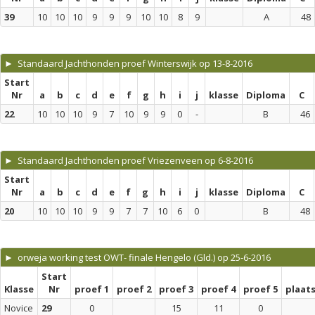
39
10
10
10
9
9
9
10
10
8
9
A
48
► Standaard Jachthonden proef Winterswijk op 13-8-2016
Start
Nr
a
b
c
d
e
f
g
h
i
j
klasse
Diploma
C
22
10
10
10
9
7
10
9
9
0
-
B
46
► Standaard Jachthonden proef Vriezenveen op 6-8-2016
Start
Nr
a
b
c
d
e
f
g
h
i
j
klasse
Diploma
C
20
10
10
10
9
9
7
7
10
6
0
B
48
► orweja working test OWT- finale Hengelo (Gld.) op 25-6-2016
Start
Klasse
Nr
proef 1
proef 2
proef 3
proef 4
proef 5
plaat
Novice
29
0
15
11
0