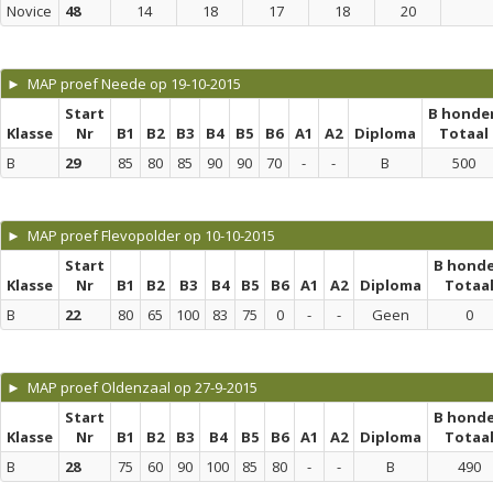
Novice
48
14
18
17
18
20
► MAP proef Neede op 19-10-2015
Start
B honde
Klasse
Nr
B1
B2
B3
B4
B5
B6
A1
A2
Diploma
Totaal
B
29
85
80
85
90
90
70
-
-
B
500
► MAP proef Flevopolder op 10-10-2015
Start
B hond
Klasse
Nr
B1
B2
B3
B4
B5
B6
A1
A2
Diploma
Totaa
B
22
80
65
100
83
75
0
-
-
Geen
0
► MAP proef Oldenzaal op 27-9-2015
Start
B hond
Klasse
Nr
B1
B2
B3
B4
B5
B6
A1
A2
Diploma
Totaa
B
28
75
60
90
100
85
80
-
-
B
490