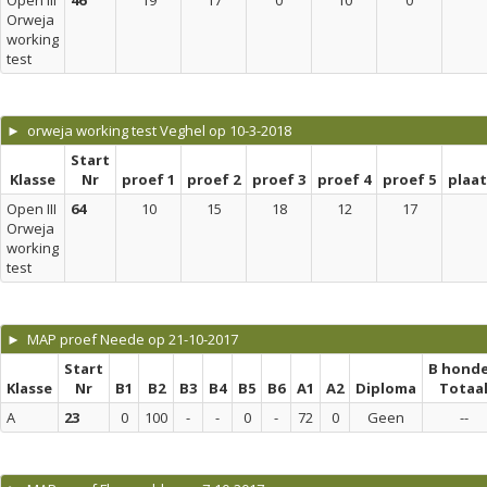
Open III
46
19
17
0
10
0
Orweja
working
test
► orweja working test Veghel op 10-3-2018
Start
Klasse
Nr
proef 1
proef 2
proef 3
proef 4
proef 5
plaa
Open III
64
10
15
18
12
17
Orweja
working
test
► MAP proef Neede op 21-10-2017
Start
B hond
Klasse
Nr
B1
B2
B3
B4
B5
B6
A1
A2
Diploma
Totaa
A
23
0
100
-
-
0
-
72
0
Geen
--