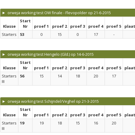
► orweja working test OW finale - Flevopolder op 21-6-2015
Start
Klasse
Nr
proef 1
proef 2
proef 3
proef 4
proef 5
plaa
Starters
53
0
15
0
17
-
► orweja working test Hengelo (Gld.) op 14-6-2015
Start
Klasse
Nr
proef 1
proef 2
proef 3
proef 4
proef 5
plaa
Starters
56
15
14
18
20
17
III
► orweja working test Schijndel/Veghel op 21-3-2015
Start
Klasse
Nr
proef 1
proef 2
proef 3
proef 4
proef 5
plaa
Starters
19
19
18
15
16
20
III