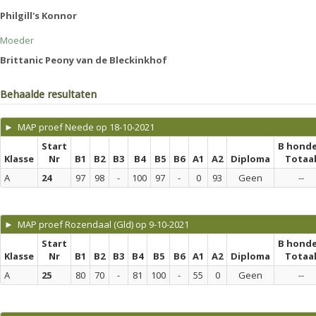
Philgill's Konnor
Moeder
Brittanic Peony van de Bleckinkhof
Behaalde resultaten
► MAP proef Neede op 18-10-2021
Start
B hond
Klasse
Nr
B1
B2
B3
B4
B5
B6
A1
A2
Diploma
Totaa
A
24
97
98
-
100
97
-
0
93
Geen
--
► MAP proef Rozendaal (Gld) op 9-10-2021
Start
B hond
Klasse
Nr
B1
B2
B3
B4
B5
B6
A1
A2
Diploma
Totaa
A
25
80
70
-
81
100
-
55
0
Geen
--