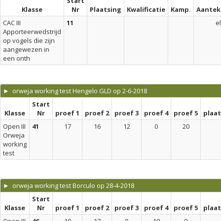
Start
Klasse
Nr
Plaatsing
Kwalificatie
Kamp.
Aantek
CAC III
11
el
Apporteerwedstrijd
op vogels die zijn
aangewezen in
een onth
► orweja working test Hengelo GLD op 2-6-2018
Start
Klasse
Nr
proef 1
proef 2
proef 3
proef 4
proef 5
plaa
Open III
41
17
16
12
0
20
Orweja
working
test
► orweja working test Borculo op 28-4-2018
Start
Klasse
Nr
proef 1
proef 2
proef 3
proef 4
proef 5
plaa