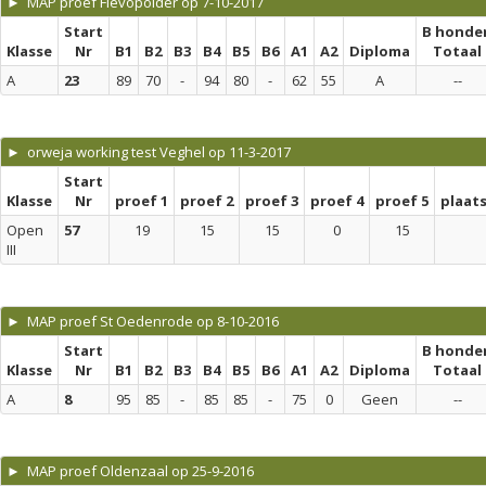
► MAP proef Flevopolder op 7-10-2017
Start
B honde
Klasse
Nr
B1
B2
B3
B4
B5
B6
A1
A2
Diploma
Totaal
A
23
89
70
-
94
80
-
62
55
A
--
► orweja working test Veghel op 11-3-2017
Start
Klasse
Nr
proef 1
proef 2
proef 3
proef 4
proef 5
plaat
Open
57
19
15
15
0
15
III
► MAP proef St Oedenrode op 8-10-2016
Start
B honde
Klasse
Nr
B1
B2
B3
B4
B5
B6
A1
A2
Diploma
Totaal
A
8
95
85
-
85
85
-
75
0
Geen
--
► MAP proef Oldenzaal op 25-9-2016