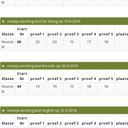
III
► orweja working test De Steeg op 19-6-2016
Start
Klasse
Nr
proef 1
proef 2
proef 3
proef 4
proef 5
plaat
Novice
68
20
20
15
17
18
III
► orweja working test Borculo op 30-4-2016
Start
Klasse
Nr
proef 1
proef 2
proef 3
proef 4
proef 5
plaat
Novice
44
19
19
13
18
16
III
► orweja working test Veghel op 12-3-2016
Start
Klasse
Nr
proef 1
proef 2
proef 3
proef 4
proef 5
plaat