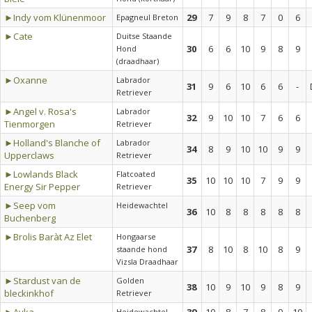
►Indy vom Klünenmoor
29
7
9
8
7
0
6
Epagneul Breton
►Cate
Duitse Staande
30
6
6
10
9
8
9
Hond
(draadhaar)
►Oxanne
Labrador
31
9
6
10
6
6
-
Retriever
►Angel v. Rosa's
Labrador
32
9
10
10
7
6
6
Tienmorgen
Retriever
►Holland's Blanche of
Labrador
34
8
9
10
10
9
9
Upperclaws
Retriever
►Lowlands Black
Flatcoated
35
10
10
10
7
9
9
Energy Sir Pepper
Retriever
►Seep vom
Heidewachtel
36
10
8
8
8
8
8
Buchenberg
►Brolis Baràt Az Elet
Hongaarse
37
8
10
8
10
8
9
staande hond
Vizsla Draadhaar
►Stardust van de
Golden
38
10
9
10
9
8
9
bleckinkhof
Retriever
Heidewachtel