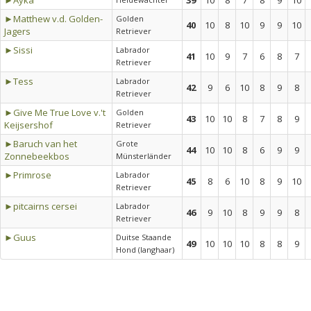
►Ayka
39
10
8
7
8
9
10
►Matthew v.d. Golden-
Golden
40
10
8
10
9
9
10
Jagers
Retriever
►Sissi
Labrador
41
10
9
7
6
8
7
Retriever
►Tess
Labrador
42
9
6
10
8
9
8
Retriever
►Give Me True Love v.'t
Golden
43
10
10
8
7
8
9
Keijsershof
Retriever
►Baruch van het
Grote
44
10
10
8
6
9
9
Zonnebeekbos
Münsterländer
►Primrose
Labrador
45
8
6
10
8
9
10
Retriever
►pitcairns cersei
Labrador
46
9
10
8
9
9
8
Retriever
►Guus
Duitse Staande
49
10
10
10
8
8
9
Hond (langhaar)