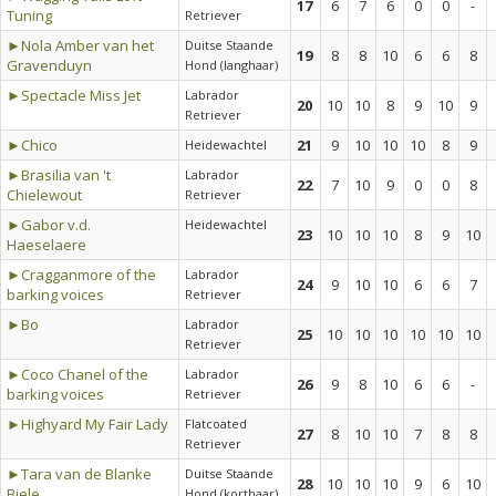
17
6
7
6
0
0
-
Tuning
Retriever
►Nola Amber van het
Duitse Staande
19
8
8
10
6
6
8
Gravenduyn
Hond (langhaar)
►Spectacle Miss Jet
Labrador
20
10
10
8
9
10
9
Retriever
►Chico
21
9
10
10
10
8
9
Heidewachtel
►Brasilia van 't
Labrador
22
7
10
9
0
0
8
Chielewout
Retriever
►Gabor v.d.
Heidewachtel
23
10
10
10
8
9
10
Haeselaere
►Cragganmore of the
Labrador
24
9
10
10
6
6
7
barking voices
Retriever
►Bo
Labrador
25
10
10
10
10
10
10
Retriever
►Coco Chanel of the
Labrador
26
9
8
10
6
6
-
barking voices
Retriever
►Highyard My Fair Lady
Flatcoated
27
8
10
10
7
8
8
Retriever
►Tara van de Blanke
Duitse Staande
28
10
10
10
9
6
10
Biele
Hond (korthaar)