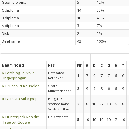
Geen diploma
5
12%
C diploma
14
33%
B diploma
18
43%
A diploma
3
7%
Disk
2
5%
Deelname
42
100%
Naam hond
Ras
Nr
a
b
c
d
e
f
►Fetching Felix v.d.
Flatcoated
1
7
0
7
7
6
6
Lingespringer
Retriever
►Bruce v. 't Reuseldal
Grote
2
9
9
8
6
6
9
Münsterländer
►Fajtiszta Atilla Joep
Hongaarse
3
8
10
6
10
6
8
staande hond
Vizsla Korthaar
►Hunter Jack van die
Heidewachtel
5
10
10
10
10
7
10
Hage tot Gouwe