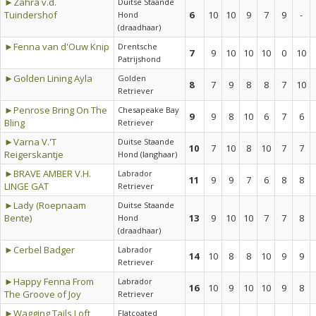
►Zahra v.d.
Duitse Staande
Tuindershof
6
10
10
9
7
9
-
Hond
(draadhaar)
►Fenna van d'Ouw Knip
Drentsche
7
9
10
10
10
0
10
Patrijshond
►Golden Lining Ayla
Golden
8
7
9
8
8
7
10
Retriever
►Penrose Bring On The
Chesapeake Bay
9
9
8
10
6
7
6
Bling
Retriever
►Varna V.'T
Duitse Staande
10
7
10
8
10
7
7
Reigerskantje
Hond (langhaar)
►BRAVE AMBER V.H.
Labrador
11
9
9
7
6
8
8
LINGE GAT
Retriever
►Lady (Roepnaam
Duitse Staande
Bente)
13
9
10
10
7
7
8
Hond
(draadhaar)
►Cerbel Badger
Labrador
14
10
8
8
10
9
9
Retriever
►Happy Fenna From
Labrador
16
10
9
10
10
9
8
The Groove of Joy
Retriever
►Wagging Tails Loft
Flatcoated