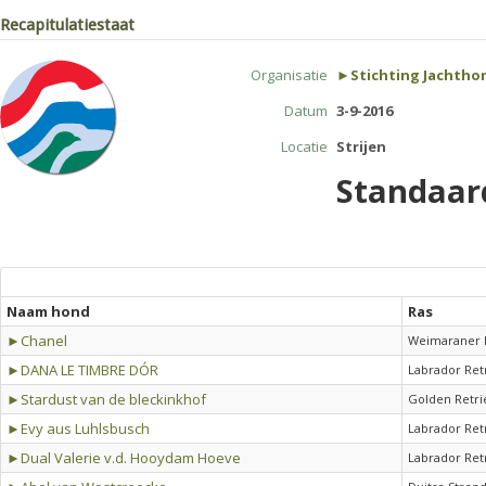
Recapitulatiestaat
Organisatie
►Stichting Jachtho
Datum
3-9-2016
Locatie
Strijen
Standaar
Naam hond
Ras
►Chanel
Weimaraner 
►DANA LE TIMBRE DÓR
Labrador Ret
►Stardust van de bleckinkhof
Golden Retri
►Evy aus Luhlsbusch
Labrador Ret
►Dual Valerie v.d. Hooydam Hoeve
Labrador Ret