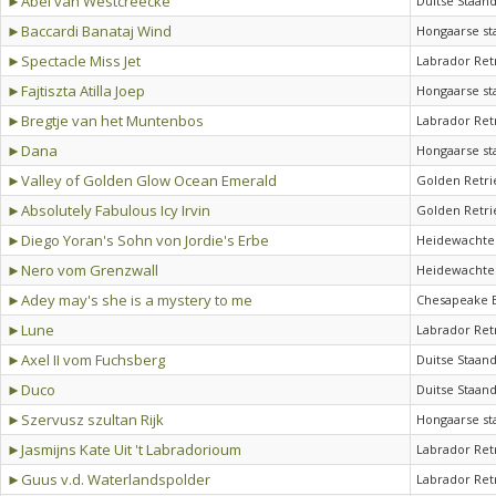
►Abel van Westcreecke
Duitse Staan
►Baccardi Banataj Wind
Hongaarse st
►Spectacle Miss Jet
Labrador Ret
►Fajtiszta Atilla Joep
Hongaarse st
►Bregtje van het Muntenbos
Labrador Ret
►Dana
Hongaarse st
►Valley of Golden Glow Ocean Emerald
Golden Retri
►Absolutely Fabulous Icy Irvin
Golden Retri
►Diego Yoran's Sohn von Jordie's Erbe
Heidewachte
►Nero vom Grenzwall
Heidewachte
►Adey may's she is a mystery to me
Chesapeake B
►Lune
Labrador Ret
►Axel II vom Fuchsberg
Duitse Staan
►Duco
Duitse Staan
►Szervusz szultan Rijk
Hongaarse st
►Jasmijns Kate Uit 't Labradorioum
Labrador Ret
►Guus v.d. Waterlandspolder
Labrador Ret