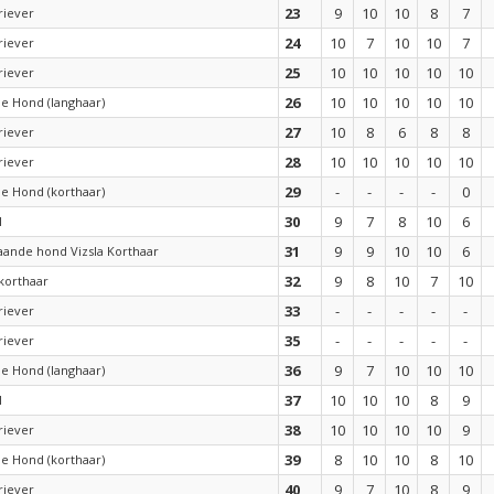
23
9
10
10
8
7
riever
24
10
7
10
10
7
riever
25
10
10
10
10
10
riever
26
10
10
10
10
10
de Hond (langhaar)
27
10
8
6
8
8
riever
28
10
10
10
10
10
riever
29
-
-
-
-
0
de Hond (korthaar)
30
9
7
8
10
6
l
31
9
9
10
10
6
aande hond Vizsla Korthaar
32
9
8
10
7
10
korthaar
33
-
-
-
-
-
riever
35
-
-
-
-
-
riever
36
9
7
10
10
10
de Hond (langhaar)
37
10
10
10
8
9
l
38
10
10
10
10
9
riever
39
8
10
10
8
10
de Hond (korthaar)
40
9
7
10
8
9
riever