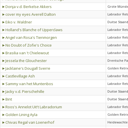
►Donja v.d. Berkelse Akkers
Grote Münst
►cover my eyes Averell Dalton
Labrador Ret
►Eiko v. Waldner
Duitse Staan
►Holland's Blanche of Upperclaws
Labrador Ret
►Angel van Rosa's Tienmorgen
Labrador Ret
►No Doubt of Zofie's Choice
Labrador Ret
►Brasilia van 't Chielewout
Labrador Ret
►Jessela the Glouchester
Drentsche Pa
►Jacklaine's Dougall Sverre
Golden Retri
►Castlevillage Ash
Labrador Ret
►Sammy van het Muntenbos
Labrador Ret
►Jacky v.d. Pierschehille
Duitse Staan
►Bint
Duitse Staan
►Roos's Annelot Uit't Labradorium
Labrador Ret
►Golden Lining Ayla
Golden Retri
►Chivas Regal van Loenerhof
Heidewachte