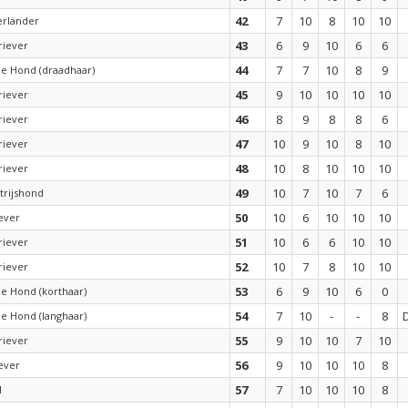
42
7
10
8
10
10
erländer
43
6
9
10
6
6
riever
44
7
7
10
8
9
de Hond (draadhaar)
45
9
10
10
10
10
riever
46
8
9
8
8
6
riever
47
10
9
10
8
10
riever
48
10
8
10
10
10
riever
49
10
7
10
7
6
trijshond
50
10
6
10
10
10
ever
51
10
6
6
10
10
riever
52
10
7
8
10
10
riever
53
6
9
10
6
0
de Hond (korthaar)
54
7
10
-
-
8
de Hond (langhaar)
55
9
10
10
7
10
riever
56
9
10
10
10
8
ever
57
7
10
10
10
8
l