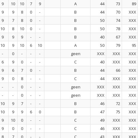
9
10
10
7
9
A
44
73
89
9
9
8
0
-
B
44
70
XXX
9
7
8
0
-
B
50
74
XXX
10
8
10
0
-
B
50
78
XXX
9
9
9
-
-
B
40
67
XXX
10
9
10
6
10
A
50
79
95
-
0
-
-
-
geen
XXX
XXX
XXX
6
9
0
-
-
C
40
XXX
XXX
9
6
7
0
-
B
44
66
XXX
9
0
8
-
-
C
44
XXX
XXX
-
-
0
-
-
geen
XXX
XXX
XXX
-
-
0
-
-
geen
XXX
XXX
XXX
10
9
7
-
-
B
46
72
XXX
10
9
9
6
0
B
47
75
XXX
9
10
0
-
-
C
49
XXX
XXX
9
0
0
-
-
C
46
XXX
XXX
8
7
0
-
-
C
43
XXX
XXX