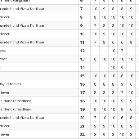
6
7
9
0
6
6
de Hond (langhaar)
7
10
9
8
8
9
aande hond Vizsla Korthaar
8
9
10
10
10
10
riever
9
7
8
8
10
10
aande hond Vizsla Korthaar
10
10
9
10
10
10
riever
11
7
9
6
6
9
aande hond Vizsla Korthaar
12
-
-
10
7
-
ever
13
8
10
10
10
10
ever
14
-
-
10
9
-
l
15
10
10
10
8
10
l
16
8
8
8
9
6
ay Retriever
17
8
8
8
7
10
riever
18
10
10
10
9
9
de Hond (draadhaar)
19
9
10
10
9
6
de Hond (draadhaar)
20
7
10
10
6
8
aande hond Vizsla Korthaar
21
9
9
10
8
9
riever
22
8
9
8
10
8
riever