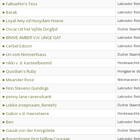
►Fallowfen's Tess
Labrador Ret
►Barak
Labrador Ret
►Loyal Amy vd Hooydam Hoeve
Labrador Ret
►Oscar Uit het Vijfde Dingfpil
Duitse Staan
►BRAVE AMBER V.H. LINGE GAT
Labrador Ret
►Cerbel Edison
Labrador Ret
►Uri vom Nonnenhaus
Duitse Staan
►nikki v. d. kasteelbeemd
Heidewachte
►Quodian's Ruby
Hongaarse st
►Meander Rose
Weimaraner 
►Finn Stevens Gundogs
Labrador Ret
►penny lane ravensbank
Labrador Ret
►Lobke (roepnaam, Benteh)
Duitse Staan
►Gabor v.d. Haeselaere
Heidewachte
►Ben
Labrador Ret
►Gaudi von der Königsleite
Duitse Staan
►Rovershome First Felllow Courage
Labrador Ret