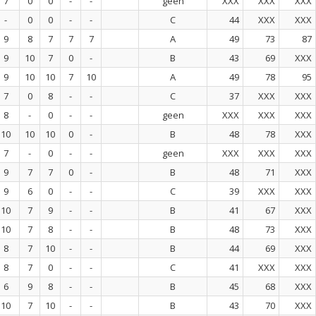
7
0
0
-
-
geen
XXX
XXX
XXX
-
0
0
-
-
C
44
XXX
XXX
9
8
7
7
7
A
49
73
87
9
10
7
0
-
B
43
69
XXX
9
10
10
7
10
A
49
78
95
7
0
8
-
-
C
37
XXX
XXX
8
-
0
-
-
geen
XXX
XXX
XXX
10
10
10
0
-
B
48
78
XXX
7
-
0
-
-
geen
XXX
XXX
XXX
9
7
7
0
-
B
48
71
XXX
9
6
0
-
-
C
39
XXX
XXX
10
7
9
-
-
B
41
67
XXX
10
7
8
-
-
B
48
73
XXX
8
7
10
-
-
B
44
69
XXX
8
7
0
-
-
C
41
XXX
XXX
6
9
8
-
-
B
45
68
XXX
10
7
10
-
-
B
43
70
XXX