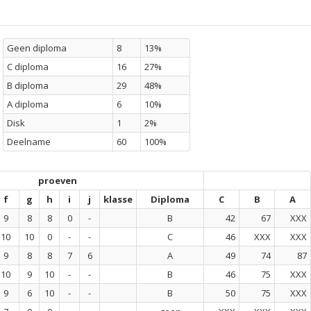
Geen diploma
8
13%
C diploma
16
27%
B diploma
29
48%
A diploma
6
10%
Disk
1
2%
Deelname
60
100%
proeven
f
g
h
i
j
klasse
Diploma
C
B
A
9
8
8
0
-
B
42
67
XXX
10
10
0
-
-
C
46
XXX
XXX
9
8
8
7
6
A
49
74
87
10
9
10
-
-
B
46
75
XXX
9
6
10
-
-
B
50
75
XXX