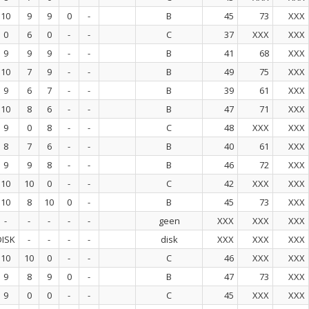
10
9
9
0
-
B
45
73
XXX
0
6
0
-
-
C
37
XXX
XXX
9
9
9
-
-
B
41
68
XXX
10
7
9
-
-
B
49
75
XXX
9
6
7
-
-
B
39
61
XXX
10
8
6
-
-
B
47
71
XXX
9
0
8
-
-
C
48
XXX
XXX
8
7
6
-
-
B
40
61
XXX
9
9
8
-
-
B
46
72
XXX
10
10
0
-
-
C
42
XXX
XXX
10
8
10
0
-
B
45
73
XXX
-
-
-
-
-
geen
XXX
XXX
XXX
DISK
-
-
-
-
disk
XXX
XXX
XXX
10
10
0
-
-
C
46
XXX
XXX
9
8
9
0
-
B
47
73
XXX
9
0
0
-
-
C
45
XXX
XXX