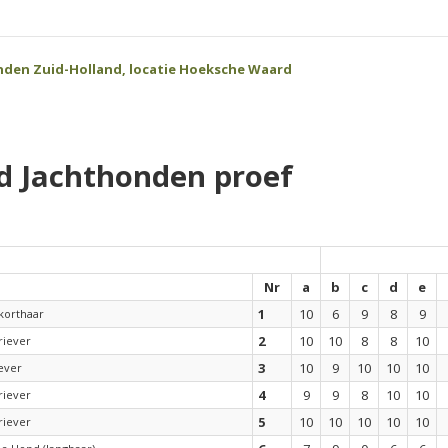
nden Zuid-Holland, locatie Hoeksche Waard
d Jachthonden proef
Nr
a
b
c
d
e
1
10
6
9
8
9
korthaar
2
10
10
8
8
10
riever
3
10
9
10
10
10
ever
4
9
9
8
10
10
riever
5
10
10
10
10
10
riever