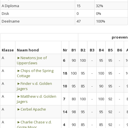
A Diploma
15
32%
Disk
0
0%
Deelname
47
100%
proeven
Klasse
Naam hond
Nr
B1
B2
B3
B4
B5
B6
A
►Newtons Joe of
6
90
100
-
95
95
-
1
Upperclaws
A
►Chips of the Spring
18
100
95
-
100
95
-
1
Cottage
A
►Finder v.d. Golden
10
95
85
-
90
95
-
Jagers
A
►Matthew v.d. Golden
7
80
100
-
100
92
-
Jagers
A
►Cerbel Apache
14
98
95
-
95
92
-
A
►Charlie Chase v.d.
4
90
85
-
85
92
-
Grote Moor