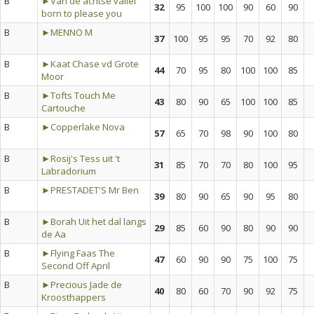
B
►Van de achtse vallei
32
95
100
100
90
60
90
born to please you
B
►MENNO M
37
100
95
95
70
92
80
B
►Kaat Chase vd Grote
44
70
95
80
100
100
85
Moor
B
►Tofts Touch Me
43
80
90
65
100
100
85
Cartouche
B
►Copperlake Nova
57
65
70
98
90
100
80
B
►Rosij's Tess uit 't
31
85
70
70
80
100
95
Labradorium
B
►PRESTADET'S Mr Ben
39
80
90
65
90
95
80
B
►Borah Uit het dal langs
29
85
60
90
80
90
90
de Aa
B
►Flying Faas The
47
60
90
90
75
100
75
Second Off April
B
►Precious Jade de
40
80
60
70
90
92
75
Kroosthappers