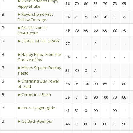
B
►River Forlands Hippy
56
70
80
55
70
78
95
Hippy Shake
B
►Rovershome First
54
75
75
87
70
55
75
Felllow Courage
B
►Brasilia van 't
49
70
60
60
60
88
70
Chielewout
B
►CERBEL IN THE GRAVY
27
-
-
0
-
-
-
B
►Happy Pippa From the
34
-
-
0
-
-
-
Groove of Joy
B
►Millers Square Deejay
35
80
0
75
-
-
-
Tiesto
B
►Charming Guy Power
36
95
100
90
65
0
80
of Gold
B
►Cerbel in a Flash
38
0
0
90
100
70
80
B
►dee v 't jagersgilde
45
85
0
90
-
90
-
B
►Go Back Aberlour
46
0
80
85
80
55
90