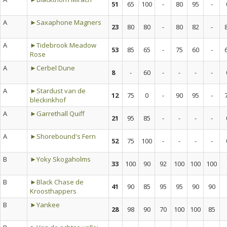
51
65
100
-
80
95
-
A
►Saxaphone Magners
23
80
80
-
80
82
-
A
►Tidebrook Meadow
53
85
65
-
75
60
-
Rose
A
►Cerbel Dune
8
-
60
-
-
-
-
A
►Stardust van de
12
75
0
-
90
95
-
bleckinkhof
A
►Garrethall Quiff
21
95
85
-
-
-
-
A
►Shorebound's Fern
52
75
100
-
-
-
-
B
►Yoky Skogaholms
33
100
90
92
100
100
100
B
►Black Chase de
41
90
85
95
95
90
90
Kroosthappers
B
►Yankee
28
98
90
70
100
100
85