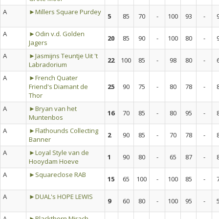
A
►Millers Square Purdey
5
85
70
-
100
93
-
A
►Odin v.d. Golden
20
85
90
-
100
80
-
Jagers
A
►Jasmijns Teuntje Uit 't
22
100
85
-
98
80
-
Labradorium
A
►French Quater
Friend's Diamant de
25
90
75
-
80
78
-
Thor
A
►Bryan van het
16
70
85
-
80
95
-
Muntenbos
A
►Flathounds Collecting
2
90
85
-
70
78
-
Banner
A
►Loyal Style van de
1
90
80
-
65
87
-
Hooydam Hoeve
A
►Squareclose RAB
15
65
100
-
100
85
-
A
►DUAL's HOPE LEWIS
9
60
80
-
100
95
-
A
►Blackthorn Mirach