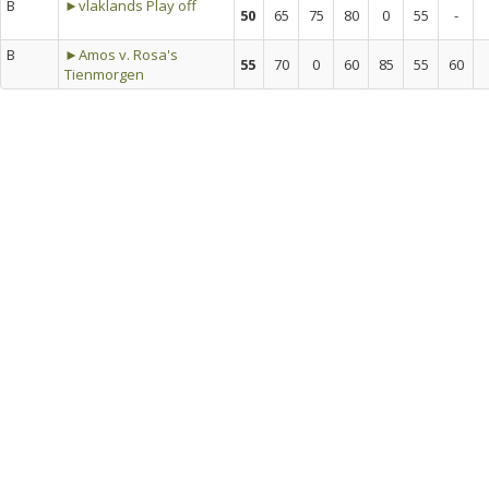
B
►vlaklands Play off
50
65
75
80
0
55
-
B
►Amos v. Rosa's
55
70
0
60
85
55
60
Tienmorgen