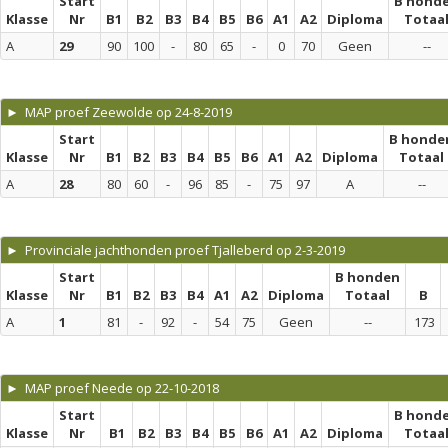
Start
B hond
Klasse
Nr
B1
B2
B3
B4
B5
B6
A1
A2
Diploma
Totaa
A
29
90
100
-
80
65
-
0
70
Geen
--
► MAP proef Zeewolde op 24-8-2019
Start
B honde
Klasse
Nr
B1
B2
B3
B4
B5
B6
A1
A2
Diploma
Totaal
A
28
80
60
-
96
85
-
75
97
A
--
► Provinciale jachthonden proef Tjalleberd op 2-3-2019
Start
B honden
Klasse
Nr
B1
B2
B3
B4
A1
A2
Diploma
Totaal
B
A
1
81
-
92
-
54
75
Geen
--
173
► MAP proef Neede op 22-10-2018
Start
B hond
Klasse
Nr
B1
B2
B3
B4
B5
B6
A1
A2
Diploma
Totaa