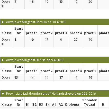
Open
7
18
19
15
17
20
III
► orweja working test Borculo op 30-4-2016
Start
Klasse
Nr
proef 1
proef 2
proef 3
proef 4
proef 5
plaat
Open
8
19
17
0
20
10
III
► orweja working test Heerle op 9-4-2016
Start
Klasse
Nr
proef 1
proef 2
proef 3
proef 4
proef 5
plaat
Open
13
14
14
17
11
16
► Provinciale jachthonden proef Hollandscheveld op 26-3-2016
Start
B honden
Klasse
Nr
B1
B2
B3
B4
A1
A2
Diploma
Totaal
B