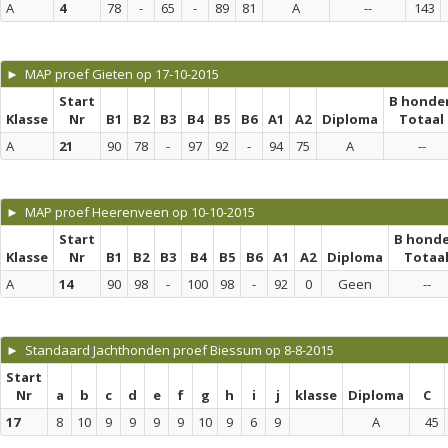
A
4
78
-
65
-
89
81
A
--
143
► MAP proef Gieten op 17-10-2015
Start
B honde
Klasse
Nr
B1
B2
B3
B4
B5
B6
A1
A2
Diploma
Totaal
A
21
90
78
-
97
92
-
94
75
A
--
► MAP proef Heerenveen op 10-10-2015
Start
B hond
Klasse
Nr
B1
B2
B3
B4
B5
B6
A1
A2
Diploma
Totaa
A
14
90
98
-
100
98
-
92
0
Geen
--
► Standaard Jachthonden proef Biessum op 8-8-2015
Start
Nr
a
b
c
d
e
f
g
h
i
j
klasse
Diploma
C
17
8
10
9
9
9
9
10
9
6
9
A
45