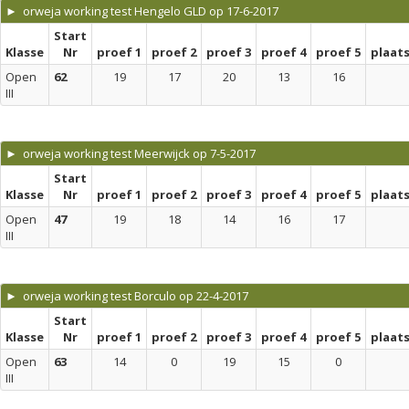
► orweja working test Hengelo GLD op 17-6-2017
Start
Klasse
Nr
proef 1
proef 2
proef 3
proef 4
proef 5
plaat
Open
62
19
17
20
13
16
III
► orweja working test Meerwijck op 7-5-2017
Start
Klasse
Nr
proef 1
proef 2
proef 3
proef 4
proef 5
plaat
Open
47
19
18
14
16
17
III
► orweja working test Borculo op 22-4-2017
Start
Klasse
Nr
proef 1
proef 2
proef 3
proef 4
proef 5
plaat
Open
63
14
0
19
15
0
III