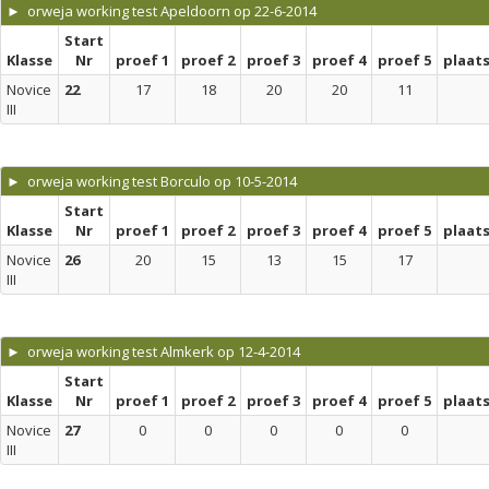
► orweja working test Apeldoorn op 22-6-2014
Start
Klasse
Nr
proef 1
proef 2
proef 3
proef 4
proef 5
plaat
Novice
22
17
18
20
20
11
III
► orweja working test Borculo op 10-5-2014
Start
Klasse
Nr
proef 1
proef 2
proef 3
proef 4
proef 5
plaat
Novice
26
20
15
13
15
17
III
► orweja working test Almkerk op 12-4-2014
Start
Klasse
Nr
proef 1
proef 2
proef 3
proef 4
proef 5
plaat
Novice
27
0
0
0
0
0
III