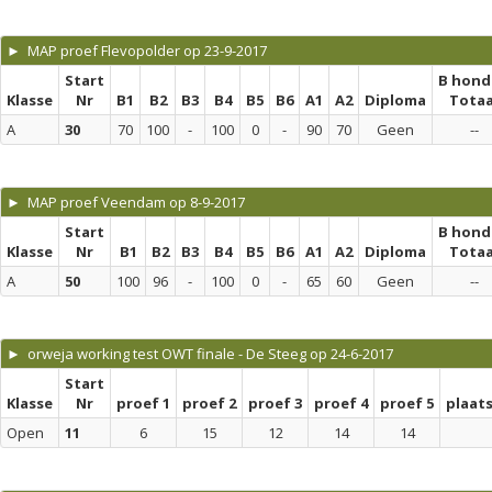
► MAP proef Flevopolder op 23-9-2017
Start
B hond
Klasse
Nr
B1
B2
B3
B4
B5
B6
A1
A2
Diploma
Totaa
A
30
70
100
-
100
0
-
90
70
Geen
--
► MAP proef Veendam op 8-9-2017
Start
B hond
Klasse
Nr
B1
B2
B3
B4
B5
B6
A1
A2
Diploma
Totaa
A
50
100
96
-
100
0
-
65
60
Geen
--
► orweja working test OWT finale - De Steeg op 24-6-2017
Start
Klasse
Nr
proef 1
proef 2
proef 3
proef 4
proef 5
plaat
Open
11
6
15
12
14
14