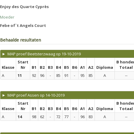
Enjoy des Quarte Cyprès
Moeder
Febe of`t Angels Court
Behaalde resultaten
► MAP proef Beetsterzwaag op 19-10-2019
Start
B honde
Klasse
Nr
B1
B2
B3
B4
B5
B6
A1
A2
Diploma
Totaal
A
11
92
96
-
85
91
-
95
85
A
--
► MAP proef Assen op 14-10-2019
Start
B honde
Klasse
Nr
B1
B2
B3
B4
B5
B6
A1
A2
Diploma
Totaal
A
14
98
62
-
72
77
-
96
83
A
--