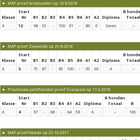
► MAP proef Arnemuiden op 10-9-2018
Start
B hond
Klasse
Nr
B1
B2
B3
B4
B5
B6
A1
A2
Diploma
Totaa
A
12
98
55
-
100
91
-
80
0
Geen
--
► MAP proef Zeewolde op 25-8-2018
Start
B hond
Klasse
Nr
B1
B2
B3
B4
B5
B6
A1
A2
Diploma
Totaa
A
5
75
87
-
85
100
-
95
60
A
--
► Provinciale jachthonden proef Overijssel op 17-3-2018
Start
B honden
Klasse
Nr
B1
B2
B3
B4
A1
A2
Diploma
Totaal
B
A
4
97
-
68
-
64
58
A
--
165
► MAP proef Neede op 23-10-2017