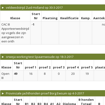
► veldwedstrijd Zuid-Holland op 30-3-2017
Start
Klasse
Nr
Plaatsing
Kwalificatie
Kamp.
Aantek
CAC III
-1
n
Apporteerwedstrijd
op vogels die zijn
aangewezen in
een onth
► orweja working test Spaarnwoude op 18-3-2017
Start
Klasse
Nr
proef 1
proef 2
proef 3
proef 4
proef 5
plaat
Open
49
16
8
0
20
19
III
► Provinciale jachthonden proef Borg Ewsum op 4-3-2017
Start
B honden
Klasse
Nr
B1
B2
B3
B4
A1
A2
Diploma
Totaal
B