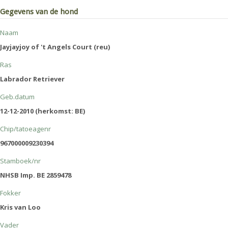
Gegevens van de hond
Naam
Jayjayjoy of 't Angels Court (reu)
Ras
Labrador Retriever
Geb.datum
12-12-2010 (herkomst: BE)
Chip/tatoeagenr
967000009230394
Stamboek/nr
NHSB Imp. BE 2859478
Fokker
Kris van Loo
Vader