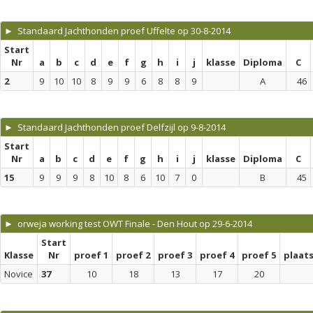
► Standaard Jachthonden proef Uffelte op 30-8-2014
Start
Nr
a
b
c
d
e
f
g
h
i
j
klasse
Diploma
C
2
9
10
10
8
9
9
6
8
8
9
A
46
► Standaard Jachthonden proef Delfzijl op 9-8-2014
Start
Nr
a
b
c
d
e
f
g
h
i
j
klasse
Diploma
C
15
9
9
9
8
10
8
6
10
7
0
B
45
► orweja working test OWT Finale - Den Hout op 29-6-2014
Start
Klasse
Nr
proef 1
proef 2
proef 3
proef 4
proef 5
plaat
Novice
37
10
18
13
17
20