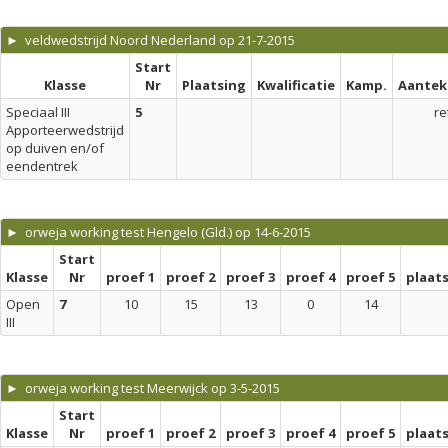
► veldwedstrijd Noord Nederland op 21-7-2015
Start
Klasse
Nr
Plaatsing
Kwalificatie
Kamp.
Aantek
Speciaal III
5
re
Apporteerwedstrijd
op duiven en/of
eendentrek
► orweja working test Hengelo (Gld.) op 14-6-2015
Start
Klasse
Nr
proef 1
proef 2
proef 3
proef 4
proef 5
plaat
Open
7
10
15
13
0
14
III
► orweja working test Meerwijck op 3-5-2015
Start
Klasse
Nr
proef 1
proef 2
proef 3
proef 4
proef 5
plaat