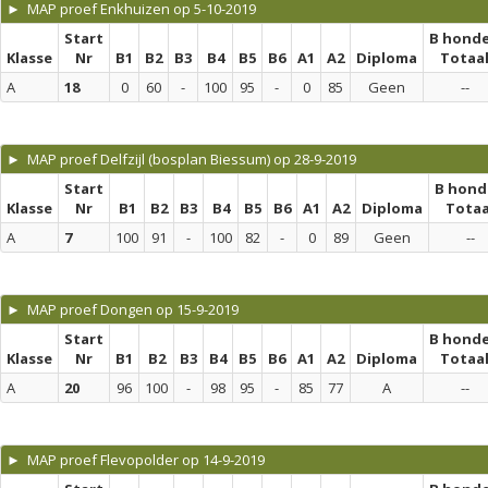
► MAP proef Enkhuizen op 5-10-2019
Start
B hond
Klasse
Nr
B1
B2
B3
B4
B5
B6
A1
A2
Diploma
Totaa
A
18
0
60
-
100
95
-
0
85
Geen
--
► MAP proef Delfzijl (bosplan Biessum) op 28-9-2019
Start
B hond
Klasse
Nr
B1
B2
B3
B4
B5
B6
A1
A2
Diploma
Totaa
A
7
100
91
-
100
82
-
0
89
Geen
--
► MAP proef Dongen op 15-9-2019
Start
B hond
Klasse
Nr
B1
B2
B3
B4
B5
B6
A1
A2
Diploma
Totaa
A
20
96
100
-
98
95
-
85
77
A
--
► MAP proef Flevopolder op 14-9-2019