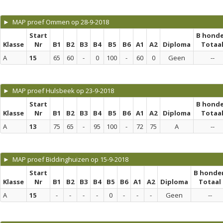
► MAP proef Ommen op 28-9-2018
Start
B hond
Klasse
Nr
B1
B2
B3
B4
B5
B6
A1
A2
Diploma
Totaa
A
15
65
60
-
0
100
-
60
0
Geen
--
► MAP proef Hulsbeek op 23-9-2018
Start
B hond
Klasse
Nr
B1
B2
B3
B4
B5
B6
A1
A2
Diploma
Totaa
A
13
75
65
-
95
100
-
72
75
A
--
► MAP proef Biddinghuizen op 15-9-2018
Start
B honde
Klasse
Nr
B1
B2
B3
B4
B5
B6
A1
A2
Diploma
Totaal
A
15
-
-
-
-
0
-
-
-
Geen
--