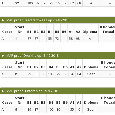
A
52
100
89
-
95
55
-
62
68
A
--
► MAP proef Beetsterzwaag op 20-10-2018
Start
B honde
Klasse
Nr
B1
B2
B3
B4
B5
B6
A1
A2
Diploma
Totaal
A
11
87
87
-
55
72
-
58
98
A
--
► MAP proef Drenthe op 13-10-2018
Start
B hond
Klasse
Nr
B1
B2
B3
B4
B5
B6
A1
A2
Diploma
Totaa
A
8
99
0
-
100
75
-
76
84
Geen
--
► MAP proef Lunteren op 29-9-2018
Start
B hond
Klasse
Nr
B1
B2
B3
B4
B5
B6
A1
A2
Diploma
Totaa
A
9
89
87
-
100
80
-
55
0
Geen
--