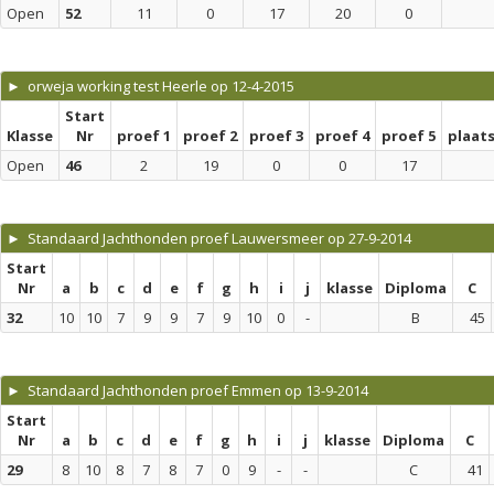
Open
52
11
0
17
20
0
► orweja working test Heerle op 12-4-2015
Start
Klasse
Nr
proef 1
proef 2
proef 3
proef 4
proef 5
plaat
Open
46
2
19
0
0
17
► Standaard Jachthonden proef Lauwersmeer op 27-9-2014
Start
Nr
a
b
c
d
e
f
g
h
i
j
klasse
Diploma
C
32
10
10
7
9
9
7
9
10
0
-
B
45
► Standaard Jachthonden proef Emmen op 13-9-2014
Start
Nr
a
b
c
d
e
f
g
h
i
j
klasse
Diploma
C
29
8
10
8
7
8
7
0
9
-
-
C
41