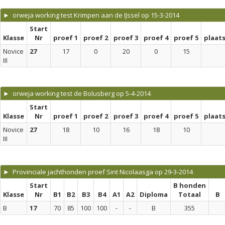
► orweja working test Krimpen aan de IJssel op 15-3-2014
Start
Klasse
Nr
proef 1
proef 2
proef 3
proef 4
proef 5
plaat
Novice
27
17
0
20
0
15
III
► orweja working test de Bolusberg op 5-4-2014
Start
Klasse
Nr
proef 1
proef 2
proef 3
proef 4
proef 5
plaat
Novice
27
18
10
16
18
10
III
► Provinciale jachthonden proef Sint Nicolaasga op 29-3-2014
Start
B honden
Klasse
Nr
B1
B2
B3
B4
A1
A2
Diploma
Totaal
B
B
17
70
85
100
100
-
-
B
355