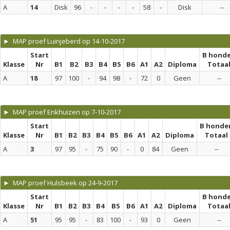
A
14
Disk
96
-
-
-
-
58
-
Disk
--
► MAP proef Luinjeberd op 14-10-2017
Start
B hond
Klasse
Nr
B1
B2
B3
B4
B5
B6
A1
A2
Diploma
Totaa
A
18
97
100
-
94
98
-
72
0
Geen
--
► MAP proef Enkhuizen op 7-10-2017
Start
B honde
Klasse
Nr
B1
B2
B3
B4
B5
B6
A1
A2
Diploma
Totaal
A
3
97
95
-
75
90
-
0
84
Geen
--
► MAP proef Hulsbeek op 24-9-2017
Start
B hond
Klasse
Nr
B1
B2
B3
B4
B5
B6
A1
A2
Diploma
Totaa
A
51
95
95
-
83
100
-
93
0
Geen
--