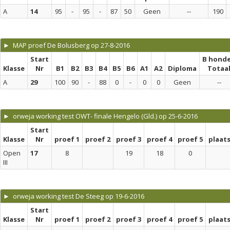
A
14
95
-
95
-
87
50
Geen
--
190
► MAP proef De Bolusberg op 27-8-2016
Start
B hond
Klasse
Nr
B1
B2
B3
B4
B5
B6
A1
A2
Diploma
Totaa
A
29
100
90
-
88
0
-
0
0
Geen
--
► orweja working test OWT- finale Hengelo (Gld.) op 25-6-2016
Start
Klasse
Nr
proef 1
proef 2
proef 3
proef 4
proef 5
plaat
Open
17
8
19
18
0
III
► orweja working test De Steeg op 19-6-2016
Start
Klasse
Nr
proef 1
proef 2
proef 3
proef 4
proef 5
plaat