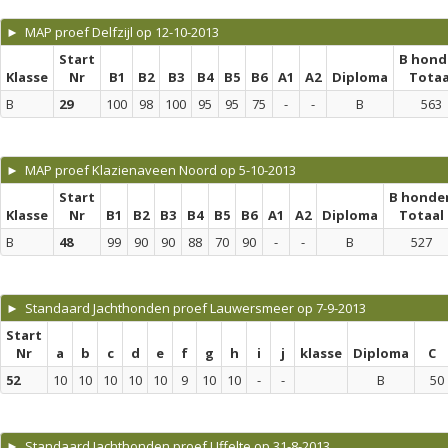
► MAP proef Delfzijl op 12-10-2013
Start
B hond
Klasse
Nr
B1
B2
B3
B4
B5
B6
A1
A2
Diploma
Totaa
B
29
100
98
100
95
95
75
-
-
B
563
► MAP proef Klazienaveen Noord op 5-10-2013
Start
B honde
Klasse
Nr
B1
B2
B3
B4
B5
B6
A1
A2
Diploma
Totaal
B
48
99
90
90
88
70
90
-
-
B
527
► Standaard Jachthonden proef Lauwersmeer op 7-9-2013
Start
Nr
a
b
c
d
e
f
g
h
i
j
klasse
Diploma
C
52
10
10
10
10
10
9
10
10
-
-
B
50
► Standaard Jachthonden proef Uffelte op 31-8-2013