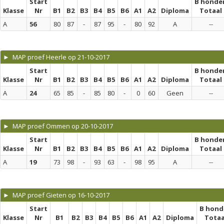
Start
B honde
Klasse
Nr
B1
B2
B3
B4
B5
B6
A1
A2
Diploma
Totaal
A
56
80
87
-
87
95
-
80
92
A
--
► MAP proef Heerle op 21-10-2017
Start
B honde
Klasse
Nr
B1
B2
B3
B4
B5
B6
A1
A2
Diploma
Totaal
A
24
65
85
-
85
80
-
0
60
Geen
--
► MAP proef Ommen op 20-10-2017
Start
B honde
Klasse
Nr
B1
B2
B3
B4
B5
B6
A1
A2
Diploma
Totaal
A
19
73
98
-
93
63
-
98
95
A
--
► MAP proef Gieten op 16-10-2017
Start
B hond
Klasse
Nr
B1
B2
B3
B4
B5
B6
A1
A2
Diploma
Totaa