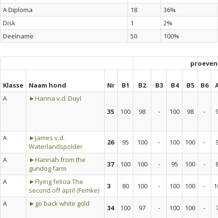
A Diploma
18
36%
Disk
1
2%
Deelname
50
100%
proeven
Klasse
Naam hond
Nr
B1
B2
B3
B4
B5
B6
A
►Hanna v.d. Duyl
35
100
98
-
100
98
-
A
►James v.d.
26
95
100
-
100
100
-
Waterlandspolder
A
►Hannah from the
37
100
100
-
95
100
-
gundog farm
A
►Flying felicia The
3
80
100
-
100
100
-
1
second off april (Femke)
A
►go back white gold
34
100
97
-
100
100
-