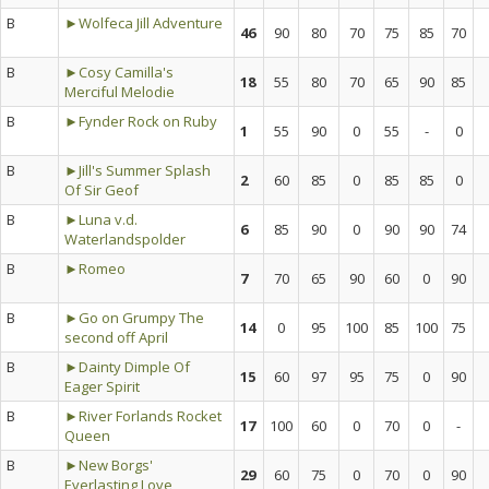
B
►Wolfeca Jill Adventure
46
90
80
70
75
85
70
B
►Cosy Camilla's
18
55
80
70
65
90
85
Merciful Melodie
B
►Fynder Rock on Ruby
1
55
90
0
55
-
0
B
►Jill's Summer Splash
2
60
85
0
85
85
0
Of Sir Geof
B
►Luna v.d.
6
85
90
0
90
90
74
Waterlandspolder
B
►Romeo
7
70
65
90
60
0
90
B
►Go on Grumpy The
14
0
95
100
85
100
75
second off April
B
►Dainty Dimple Of
15
60
97
95
75
0
90
Eager Spirit
B
►River Forlands Rocket
17
100
60
0
70
0
-
Queen
B
►New Borgs'
29
60
75
0
70
0
90
Everlasting Love