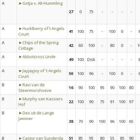
A
►Gotja v. Alt-Hummling
27
0
75
-
-
-
-
A
►Hucklberry of`t Angels
41
100
75
-
100
0
-
Court
A
►Chips of the Spring
42
60
100
-
80
0
-
1
Cottage
A
►Abbotsross Linde
49
100
Disk
-
-
-
-
A
►Jayjayjoy of 't Angels
50
100
96
-
100
0
-
Court
B
►Ravi van de
16
90
100
95
90
100
80
Steenmorshoeve
B
►Murphy van Kassiers
22
100
90
75
91
100
97
Hof
B
►Dex uit de Lange
Jammer
38
70
90
100
96
100
65
B
►Castor van Sunderda
51
85
95
80
55
85
90