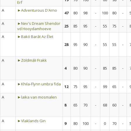
Erf
A
►Adventurous D'Arno
47
80
98
-
100
80
-
A
►Nev's Dream Shendor
25
85
95
-
55
75
-
vd Hooydamhoeve
A
►Bakó Barát Az Élet
28
95
90
-
55
55
-
A
►Zöldmáli Frakk
4
80
90
-
85
85
-
A
►Khila-Flynn umbra fida
12
75
95
-
99
65
-
A
►laika van mosmalen
8
65
70
-
68
60
-
A
►Vlaklands Gin
9
80
100
-
0
70
-