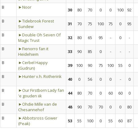
B
►Noor
30
80
70
0
0
100
92
B
►Tidebrook Forest
31
70
75
100
75
0
95
Sundew
B
►Double Oh Seven Of
32
80
65
95
-
0
-
Magic Trust
B
►Fienorro fan it
33
90
85
0
-
-
-
Heidehiem
B
►Cerbel Happy
39
100
90
75
100
55
0
(Gudrun)
B
►Hunter v.h. Rotherink
40
0
56
0
0
-
0
B
►Our Firstborn Lady fan
44
80
70
0
60
60
0
'e gouden iik
B
►Ohdie Mille van de
48
90
70
70
0
0
80
Chesannehof
B
►Abbotsross Gower
53
55
100
0
55
60
87
(Peak)