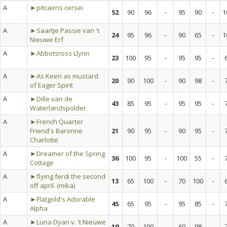
A
►pitcairns cersei
52
90
96
-
95
90
-
1
A
►Saartje Passie van 't
24
95
96
-
90
65
-
1
Nieuwe Erf
A
►Abbotsross Llynn
23
100
95
-
95
95
-
A
►As Keen as mustard
20
90
100
-
90
98
-
of Eager Spirit
A
►Dille van de
43
85
95
-
95
95
-
Waterlandspolder
A
►French Quarter
Friend's Baronne
21
90
95
-
90
95
-
Charlotte
A
►Dreamer of the Spring
36
100
95
-
100
55
-
Cottage
A
►flying ferdi the second
13
65
100
-
70
100
-
off april. (mika)
A
►Flatgold's Adorable
45
65
95
-
95
85
-
Alpha
A
►Luna Dyan v. 't Nieuwe
19
70
100
-
60
98
-