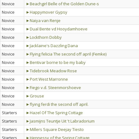
Novice
►Beachgirl Belle of the Golden Dune-s
Novice
►Happymover Gypsy
Novice
►Naiya van Renje
Novice
►Dual Bente vd Hooydamhoeve
Novice
►Lockthorn Dobby
Novice
►Jacklaine's Dazzling Dana
Novice
►Flying felicia The second off april (Femke)
Novice
►Bentivar borne to be my baby
Novice
►Tidebrook Meadow Rose
Novice
►Port West Marronne
Novice
►Fiego v.d. Steenmorshoeve
Novice
►Grouse
Novice
►flying ferdi the second off april.
Starters
►Hazel Of The Spring Cottage
Starters
►Jasmijns Teuntje Uit 't Labradorium
Starters
►Millers Square Deejay Tiesto
Starters
►Hennessy of the Spring Cottage