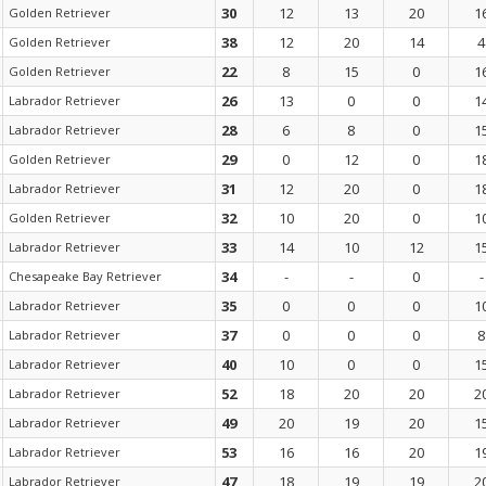
30
12
13
20
1
Golden Retriever
38
12
20
14
4
Golden Retriever
22
8
15
0
1
Golden Retriever
26
13
0
0
1
Labrador Retriever
28
6
8
0
1
Labrador Retriever
29
0
12
0
1
Golden Retriever
31
12
20
0
1
Labrador Retriever
32
10
20
0
1
Golden Retriever
33
14
10
12
1
Labrador Retriever
34
-
-
0
-
Chesapeake Bay Retriever
35
0
0
0
1
Labrador Retriever
37
0
0
0
8
Labrador Retriever
40
10
0
0
1
Labrador Retriever
52
18
20
20
2
Labrador Retriever
49
20
19
20
1
Labrador Retriever
53
16
16
20
1
Labrador Retriever
47
18
19
19
2
Labrador Retriever