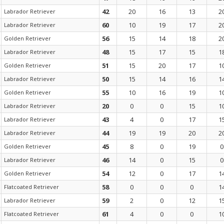
42
20
16
13
2
Labrador Retriever
60
10
19
17
2
Labrador Retriever
56
15
14
18
2
Golden Retriever
48
15
17
15
1
Labrador Retriever
51
15
20
17
1
Golden Retriever
50
15
14
16
1
Labrador Retriever
55
10
16
19
1
Golden Retriever
20
0
0
15
1
Labrador Retriever
43
4
0
17
1
Labrador Retriever
44
19
19
20
2
Labrador Retriever
45
8
0
19
0
Golden Retriever
46
14
0
15
0
Labrador Retriever
54
12
0
17
1
Golden Retriever
58
0
0
0
1
Flatcoated Retriever
59
2
0
12
1
Labrador Retriever
61
4
0
0
1
Flatcoated Retriever