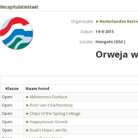
Recapitulatiestaat
Organisatie
►Nederlandse Retri
Datum
14-6-2015
Locatie
Hengelo (Gld.)
Orweja w
Klasse
Naam hond
Open
►Abbotsross Dunluce
Open
►floor van 't kieftendorp
Open
►Chips of the Spring Cottage
Open
►Happymover Gromit
Open
►Dual's Hope I am Flo