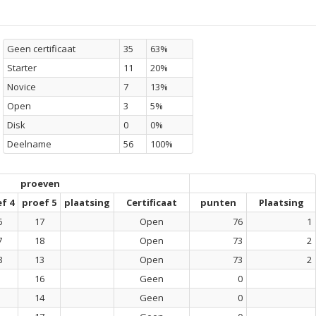
Geen certificaat
35
63%
Starter
11
20%
Novice
7
13%
Open
3
5%
Disk
0
0%
Deelname
56
100%
proeven
f 4
proef 5
plaatsing
Certificaat
punten
Plaatsing
6
17
Open
76
1
7
18
Open
73
2
8
13
Open
73
2
16
Geen
0
14
Geen
0