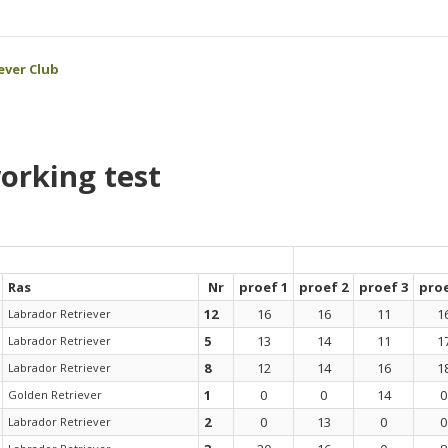
ever Club
orking test
Ras
Nr
proef 1
proef 2
proef 3
proe
12
16
16
11
1
Labrador Retriever
5
13
14
11
1
Labrador Retriever
8
12
14
16
1
Labrador Retriever
1
0
0
14
0
Golden Retriever
2
0
13
0
0
Labrador Retriever