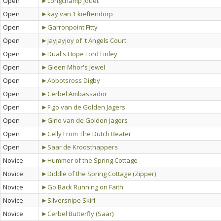
Open
►Longchamp Jouet
Open
►kay van 't kieftendorp
Open
►Garronpoint Fitty
Open
►Jayjayjoy of 't Angels Court
Open
►Dual's Hope Lord Finley
Open
►Gleen Mhor's Jewel
Open
►Abbotsross Digby
Open
►Cerbel Ambassador
Open
►Figo van de Golden Jagers
Open
►Gino van de Golden Jagers
Open
►Celly From The Dutch Beater
Open
►Saar de Kroosthappers
Novice
►Hummer of the Spring Cottage
Novice
►Diddle of the Spring Cottage (Zipper)
Novice
►Go Back Running on Faith
Novice
►Silversnipe Skirl
Novice
►Cerbel Butterfly (Saar)