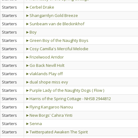
Starters
►Cerbel Drake
Starters
►Shangarrilyn Gold Breeze
Starters
►Sunbeam van de Bleckinkhof
Starters
►Boy
Starters
►Green Boy of the Naughty Boys
Starters
►Cosy Camilla's Merciful Melodie
Starters
►Frizelwood Arridor
Starters
►Go Back Nevill Holt
Starters
►vlaklands Play off
Starters
►dual shope miss evy
Starters
►Purple Lady of the Naughty Dogs ( Flow )
Starters
►Harris of the Spring Cottage - NHSB 2944812
Starters
►Flying Kangaroo Nanou
Starters
►New Borgs' Cahira Yinti
Starters
►Senna
Starters
►Twitterpated Awaken The Spirit