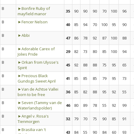
B
►Bonfire Ruby of
35
90
90
90
70
100
96
mayfield manor
B
►Fencer Nelson
40
85
94
70
100
95
90
B
►Abbi
47
86
78
92
87
100
88
B
►Adorable Carex of
29
82
73
80
85
100
94
Jolies Pride
B
►Orkan from Ulysse's
45
92
88
88
75
95
65
Spirit
B
►Precious Black
41
85
85
85
79
95
73
Gundogs Sweet April
B
►Van de Achtse Vallei
36
85
82
88
95
92
55
born to be free
B
►Seven (Tammy van de
46
80
89
78
55
92
99
Waterlandspolder)
B
►Angel v. Rosa's
32
79
70
75
90
85
91
Tienmorgen
B
►Brasilia van 't
43
84
55
90
84
60
93