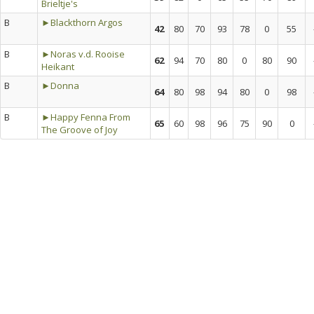
Brieltje's
B
►Blackthorn Argos
42
80
70
93
78
0
55
B
►Noras v.d. Rooise
62
94
70
80
0
80
90
Heikant
B
►Donna
64
80
98
94
80
0
98
B
►Happy Fenna From
65
60
98
96
75
90
0
The Groove of Joy