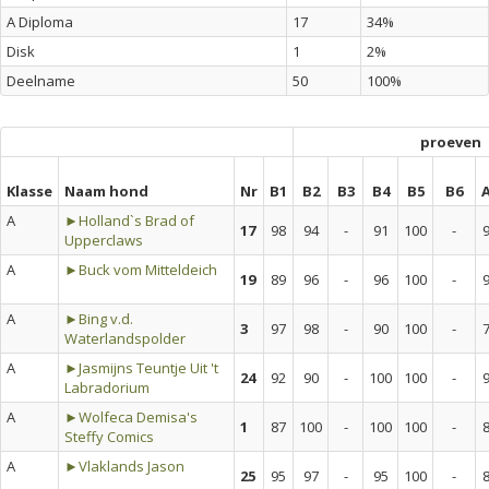
A Diploma
17
34%
Disk
1
2%
Deelname
50
100%
proeven
Klasse
Naam hond
Nr
B1
B2
B3
B4
B5
B6
A
►Holland`s Brad of
17
98
94
-
91
100
-
Upperclaws
A
►Buck vom Mitteldeich
19
89
96
-
96
100
-
A
►Bing v.d.
3
97
98
-
90
100
-
Waterlandspolder
A
►Jasmijns Teuntje Uit 't
24
92
90
-
100
100
-
Labradorium
A
►Wolfeca Demisa's
1
87
100
-
100
100
-
Steffy Comics
A
►Vlaklands Jason
25
95
97
-
95
100
-