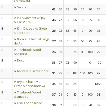
Chielewout
B
►Sanne
63
70
68
90
55
90
76
B
►It's A Moment Of Joy
48
72
57
86
72
65
85
Magic Vince
B
►Kim Chase v.d. Grote
26
92
83
65
0
90
92
Moor ( Tara)
B
►Borah Uit het dal langs
27
88
0
85
65
95
98
de Aa
B
►Tidebrook Wood
28
89
0
75
80
100
75
Songbird
B
►Duco
31
97
72
90
-
0
100
B
►bente v. d. grote moor
33
75
0
100
100
100
97
B
►Bryan Chase v.d.
34
60
69
85
-
-
DISK
Grote Moor (Shadow)
B
►Tidebrook Wood
37
91
0
85
0
100
91
Gamebird
B
►Lisa's Anne uit de
39
82
0
65
55
70
89