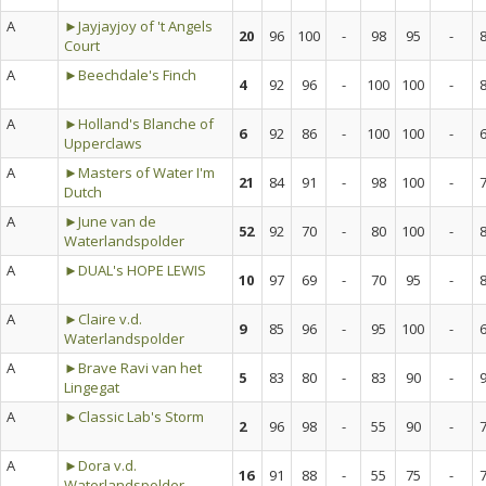
A
►Jayjayjoy of 't Angels
20
96
100
-
98
95
-
Court
A
►Beechdale's Finch
4
92
96
-
100
100
-
A
►Holland's Blanche of
6
92
86
-
100
100
-
Upperclaws
A
►Masters of Water I'm
21
84
91
-
98
100
-
Dutch
A
►June van de
52
92
70
-
80
100
-
Waterlandspolder
A
►DUAL's HOPE LEWIS
10
97
69
-
70
95
-
A
►Claire v.d.
9
85
96
-
95
100
-
Waterlandspolder
A
►Brave Ravi van het
5
83
80
-
83
90
-
Lingegat
A
►Classic Lab's Storm
2
96
98
-
55
90
-
A
►Dora v.d.
16
91
88
-
55
75
-
Waterlandspolder