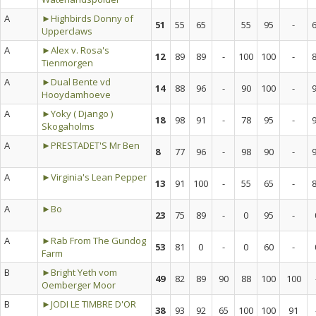
A
►Highbirds Donny of
51
55
65
55
95
-
Upperclaws
A
►Alex v. Rosa's
12
89
89
-
100
100
-
Tienmorgen
A
►Dual Bente vd
14
88
96
-
90
100
-
Hooydamhoeve
A
►Yoky ( Django )
18
98
91
-
78
95
-
Skogaholms
A
►PRESTADET'S Mr Ben
8
77
96
-
98
90
-
A
►Virginia's Lean Pepper
13
91
100
-
55
65
-
A
►Bo
23
75
89
-
0
95
-
A
►Rab From The Gundog
53
81
0
-
0
60
-
Farm
B
►Bright Yeth vom
49
82
89
90
88
100
100
Oemberger Moor
B
►JODI LE TIMBRE D'OR
38
93
92
65
100
100
91