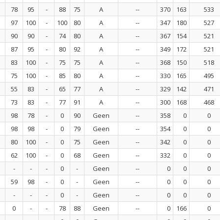
78
95
-
88
75
A
--
370
163
533
97
100
-
100
80
A
--
347
180
527
90
90
-
74
80
A
--
367
154
521
87
95
-
80
92
A
--
349
172
521
83
100
-
75
75
A
--
368
150
518
75
100
-
85
80
A
--
330
165
495
55
83
-
65
77
A
--
329
142
471
73
83
-
77
91
A
--
300
168
468
98
78
-
0
90
Geen
--
358
0
0
98
98
-
0
79
Geen
--
354
0
0
80
100
-
0
75
Geen
--
342
0
0
62
100
-
0
68
Geen
--
332
0
0
-
-
-
0
-
Geen
--
0
0
0
59
98
-
0
-
Geen
--
0
0
0
-
-
-
0
-
Geen
--
0
0
0
0
-
-
78
88
Geen
--
0
166
0