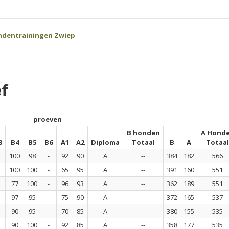
ndentrainingen Zwiep
f
proeven
B honden
A Hond
3
B4
B5
B6
A1
A2
Diploma
Totaal
B
A
Totaal
100
98
-
92
90
A
--
384
182
566
100
100
-
65
95
A
--
391
160
551
77
100
-
96
93
A
--
362
189
551
97
95
-
75
90
A
--
372
165
537
90
95
-
70
85
A
--
380
155
535
90
100
-
92
85
A
--
358
177
535