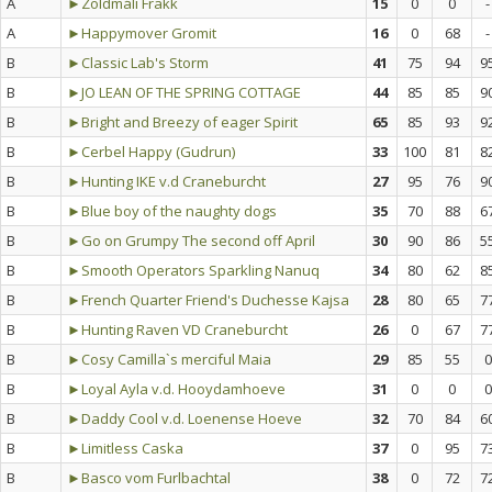
A
►Zöldmáli Frakk
15
0
0
-
A
►Happymover Gromit
16
0
68
-
B
►Classic Lab's Storm
41
75
94
9
B
►JO LEAN OF THE SPRING COTTAGE
44
85
85
9
B
►Bright and Breezy of eager Spirit
65
85
93
9
B
►Cerbel Happy (Gudrun)
33
100
81
8
B
►Hunting IKE v.d Craneburcht
27
95
76
9
B
►Blue boy of the naughty dogs
35
70
88
6
B
►Go on Grumpy The second off April
30
90
86
5
B
►Smooth Operators Sparkling Nanuq
34
80
62
8
B
►French Quarter Friend's Duchesse Kajsa
28
80
65
7
B
►Hunting Raven VD Craneburcht
26
0
67
7
B
►Cosy Camilla`s merciful Maia
29
85
55
0
B
►Loyal Ayla v.d. Hooydamhoeve
31
0
0
0
B
►Daddy Cool v.d. Loenense Hoeve
32
70
84
6
B
►Limitless Caska
37
0
95
7
B
►Basco vom Furlbachtal
38
0
72
7