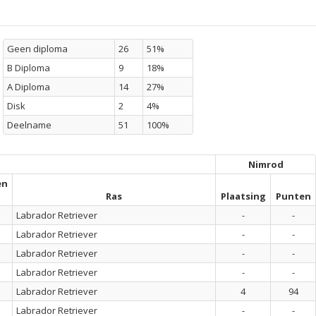
Geen diploma
26
51%
B Diploma
9
18%
A Diploma
14
27%
Disk
2
4%
Deelname
51
100%
Nimrod
en
Ras
Plaatsing
Punten
Labrador Retriever
-
-
Labrador Retriever
-
-
Labrador Retriever
-
-
Labrador Retriever
-
-
Labrador Retriever
4
94
Labrador Retriever
-
-