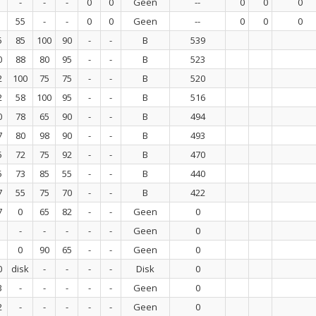
-
-
-
0
0
Geen
--
0
0
0
55
-
-
0
0
Geen
--
0
0
0
5
85
100
90
-
-
B
539
0
88
80
95
-
-
B
523
2
100
75
75
-
-
B
520
2
58
100
95
-
-
B
516
0
78
65
90
-
-
B
494
7
80
98
90
-
-
B
493
5
72
75
92
-
-
B
470
5
73
85
55
-
-
B
440
7
55
75
70
-
-
B
422
7
0
65
82
-
-
Geen
0
-
-
-
-
-
Geen
0
0
90
65
-
-
Geen
0
0
disk
-
-
-
-
Disk
0
3
-
-
-
-
-
Geen
0
2
-
-
-
-
-
Geen
0