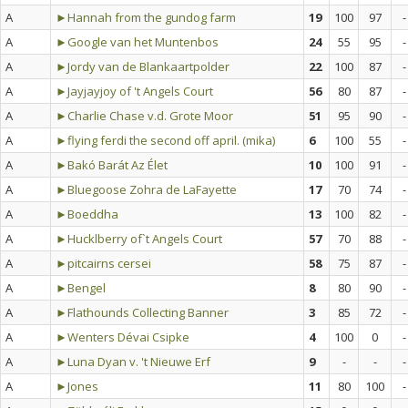
A
►Hannah from the gundog farm
19
100
97
-
A
►Google van het Muntenbos
24
55
95
-
A
►Jordy van de Blankaartpolder
22
100
87
-
A
►Jayjayjoy of 't Angels Court
56
80
87
-
A
►Charlie Chase v.d. Grote Moor
51
95
90
-
A
►flying ferdi the second off april. (mika)
6
100
55
-
A
►Bakó Barát Az Élet
10
100
91
-
A
►Bluegoose Zohra de LaFayette
17
70
74
-
A
►Boeddha
13
100
82
-
A
►Hucklberry of`t Angels Court
57
70
88
-
A
►pitcairns cersei
58
75
87
-
A
►Bengel
8
80
90
-
A
►Flathounds Collecting Banner
3
85
72
-
A
►Wenters Dévai Csipke
4
100
0
-
A
►Luna Dyan v. 't Nieuwe Erf
9
-
-
-
A
►Jones
11
80
100
-