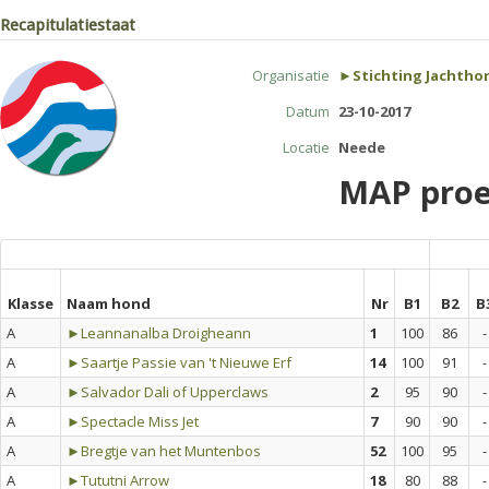
Recapitulatiestaat
Organisatie
►Stichting Jachtho
Datum
23-10-2017
Locatie
Neede
MAP proe
Klasse
Naam hond
Nr
B1
B2
B
A
►Leannanalba Droigheann
1
100
86
-
A
►Saartje Passie van 't Nieuwe Erf
14
100
91
-
A
►Salvador Dali of Upperclaws
2
95
90
-
A
►Spectacle Miss Jet
7
90
90
-
A
►Bregtje van het Muntenbos
52
100
95
-
A
►Tututni Arrow
18
80
88
-