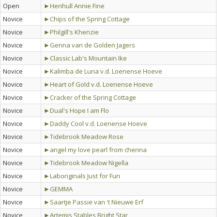
Open
►Henhull Annie Fine
Novice
►Chips of the Spring Cottage
Novice
►Philgill's Khenzie
Novice
►Genna van de Golden Jagers
Novice
►Classic Lab's Mountain Ike
Novice
►Kalimba de Luna v.d. Loenense Hoeve
Novice
►Heart of Gold v.d. Loenense Hoeve
Novice
►Cracker of the Spring Cottage
Novice
►Dual's Hope I am Flo
Novice
►Daddy Cool v.d. Loenense Hoeve
Novice
►Tidebrook Meadow Rose
Novice
►angel my love pearl from chenna
Novice
►Tidebrook Meadow Nigella
Novice
►Laboriginals Just for Fun
Novice
►GEMMA
Novice
►Saartje Passie van 't Nieuwe Erf
Novice
►Artemis Stables Bright Star