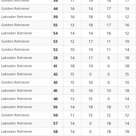
59
17
19
14
17
Golden Retriever
44
16
14
17
19
Golden Retriever
39
16
18
15
12
Labrador Retriever
55
13
18
17
16
Golden Retriever
54
14
14
16
12
Labrador Retriever
53
12
17
11
19
Golden Retriever
52
10
19
11
14
Golden Retriever
38
14
17
0
18
Labrador Retriever
41
18
19
0
18
Labrador Retriever
42
15
0
0
15
Labrador Retriever
43
15
16
0
10
Golden Retriever
45
15
16
10
18
Labrador Retriever
46
13
15
0
14
Labrador Retriever
50
14
18
18
17
Labrador Retriever
56
11
15
12
12
Golden Retriever
57
14
0
18
14
Labrador Retriever
58
14
0
18
18
Labrador Retriever