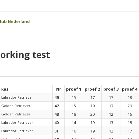
Club Nederland
orking test
Ras
Nr
proef 1
proef 2
proef 3
proef 4
49
15
17
17
18
Labrador Retriever
47
15
19
17
20
Golden Retriever
48
18
20
12
16
Golden Retriever
40
14
19
13
18
Labrador Retriever
51
16
19
12
17
Labrador Retriever