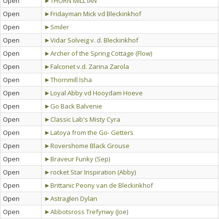
Open
►THORN MILL IAN
Open
►Fridayman Mick vd Bleckinkhof
Open
►Smiler
Open
►Vidar Solveig v. d. Bleckinkhof
Open
►Archer of the Spring Cottage (Flow)
Open
►Falconet v.d. Zarina Zarola
Open
►Thornmill Isha
Open
►Loyal Abby vd Hooydam Hoeve
Open
►Go Back Balvenie
Open
►Classic Lab's Misty Cyra
Open
►Latoya from the Go- Getters
Open
►Rovershome Black Grouse
Open
►Braveur Funky (Sep)
Open
►rocket Star Inspiration (Abby)
Open
►Brittanic Peony van de Bleckinkhof
Open
►Astraglen Dylan
Open
►Abbotsross Trefynwy (Joe)