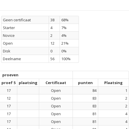
Geen certificaat
38
68%
Starter
4
7%
Novice
2
4%
Open
12
21%
Disk
0
0%
Deelname
56
100%
proeven
proef 5
plaatsing
Certificaat
punten
Plaatsing
17
Open
84
1
12
Open
83
2
17
Open
83
2
17
Open
81
4
17
Open
81
4