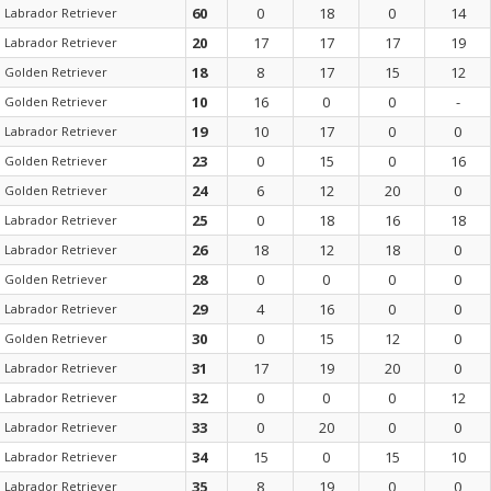
60
0
18
0
14
Labrador Retriever
20
17
17
17
19
Labrador Retriever
18
8
17
15
12
Golden Retriever
10
16
0
0
-
Golden Retriever
19
10
17
0
0
Labrador Retriever
23
0
15
0
16
Golden Retriever
24
6
12
20
0
Golden Retriever
25
0
18
16
18
Labrador Retriever
26
18
12
18
0
Labrador Retriever
28
0
0
0
0
Golden Retriever
29
4
16
0
0
Labrador Retriever
30
0
15
12
0
Golden Retriever
31
17
19
20
0
Labrador Retriever
32
0
0
0
12
Labrador Retriever
33
0
20
0
0
Labrador Retriever
34
15
0
15
10
Labrador Retriever
35
8
19
0
0
Labrador Retriever