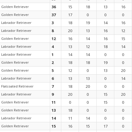
36
15
18
13
16
Golden Retriever
37
17
0
0
0
Golden Retriever
3
18
19
14
16
Labrador Retriever
8
20
13
16
12
Labrador Retriever
12
16
14
16
15
Golden Retriever
4
13
12
18
14
Labrador Retriever
1
14
14
0
0
Labrador Retriever
2
18
18
19
0
Golden Retriever
5
12
0
13
20
Golden Retriever
6
13
13
0
14
Labrador Retriever
7
18
20
0
0
Flatcoated Retriever
9
20
0
15
20
Labrador Retriever
11
0
0
15
0
Golden Retriever
13
18
0
0
0
Golden Retriever
14
11
14
0
0
Labrador Retriever
15
16
15
17
0
Golden Retriever