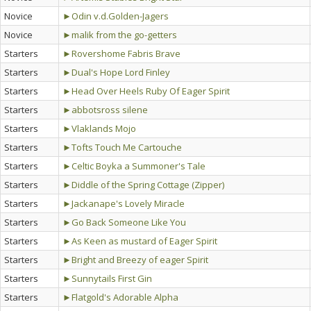
Novice
►Odin v.d.Golden-Jagers
Novice
►malik from the go-getters
Starters
►Rovershome Fabris Brave
Starters
►Dual's Hope Lord Finley
Starters
►Head Over Heels Ruby Of Eager Spirit
Starters
►abbotsross silene
Starters
►Vlaklands Mojo
Starters
►Tofts Touch Me Cartouche
Starters
►Celtic Boyka a Summoner's Tale
Starters
►Diddle of the Spring Cottage (Zipper)
Starters
►Jackanape's Lovely Miracle
Starters
►Go Back Someone Like You
Starters
►As Keen as mustard of Eager Spirit
Starters
►Bright and Breezy of eager Spirit
Starters
►Sunnytails First Gin
Starters
►Flatgold's Adorable Alpha