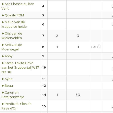
►Ace Chasse au bon
4
Vent
►Questo TOM
5
►Maud van de
6
kreppelse heide
►Otis van de
7
2
G
Wielervelden
►Seb van de
8
1
U
CACIT
Moerwegel
►Abby
9
►Kamp. Lavita-Lieve
van het Grubbertal JW17
10
NJK 18
►Aybo
11
►Beau
12
►Caron vh
14
1
ZG
Patrijzenweitje
►Perdix du Clos de
15
Reve d'Or