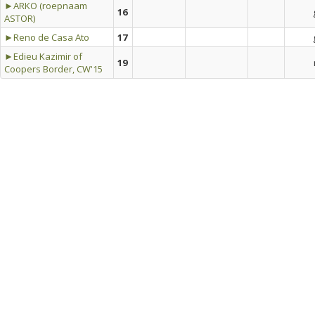
►ARKO (roepnaam
16
ASTOR)
►Reno de Casa Ato
17
►Edieu Kazimir of
19
Coopers Border, CW'15