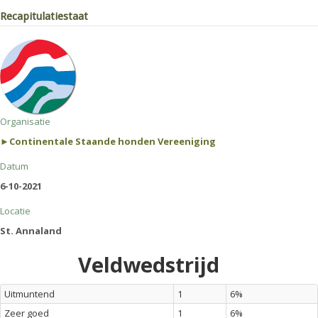
Recapitulatiestaat
Organisatie
►Continentale Staande honden Vereeniging
Datum
6-10-2021
Locatie
St. Annaland
Veldwedstrijd
Uitmuntend
1
6%
Zeer goed
1
6%