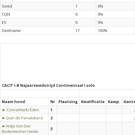
Goed
1
6%
CQN
0
0%
EV
0
0%
Deelname
17
100%
CACIT I.B Najaarswedstrijd Continentaal I solo
Naam hond
Nr
Plaatsing
Kwalificatie
Kamp.
Aant
► Csövarberki Éden
1
►Quin de Penalobera
2
►Antje Von Der
3
Bodenteicher Heide