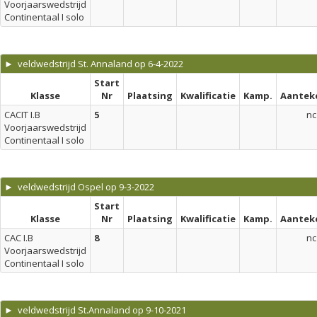
Voorjaarswedstrijd
Continentaal I solo
► veldwedstrijd St. Annaland op 6-4-2022
Start
Klasse
Nr
Plaatsing
Kwalificatie
Kamp.
Aantek
CACIT I.B
5
nc
Voorjaarswedstrijd
Continentaal I solo
► veldwedstrijd Ospel op 9-3-2022
Start
Klasse
Nr
Plaatsing
Kwalificatie
Kamp.
Aantek
CAC I.B
8
nc
Voorjaarswedstrijd
Continentaal I solo
► veldwedstrijd St.Annaland op 9-10-2021