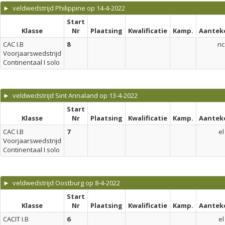
► veldwedstrijd Philippine op 14-4-2022
Start
Klasse
Nr
Plaatsing
Kwalificatie
Kamp.
Aantek
CAC I.B
8
nc
Voorjaarswedstrijd
Continentaal I solo
► veldwedstrijd Sint Annaland op 13-4-2022
Start
Klasse
Nr
Plaatsing
Kwalificatie
Kamp.
Aantek
CAC I.B
7
el
Voorjaarswedstrijd
Continentaal I solo
► veldwedstrijd Oostburg op 8-4-2022
Start
Klasse
Nr
Plaatsing
Kwalificatie
Kamp.
Aantek
CACIT I.B
6
el