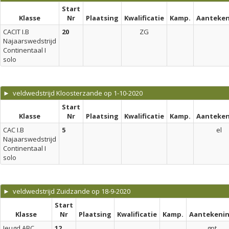
Start
Klasse
Nr
Plaatsing
Kwalificatie
Kamp.
Aanteken
CACIT I.B
20
ZG
Najaarswedstrijd
Continentaal I
solo
► veldwedstrijd Kloosterzande op 1-10-2020
Start
Klasse
Nr
Plaatsing
Kwalificatie
Kamp.
Aanteken
CAC I.B
5
el
Najaarswedstrijd
Continentaal I
solo
► veldwedstrijd Zuidzande op 18-9-2020
Start
Klasse
Nr
Plaatsing
Kwalificatie
Kamp.
Aantekeni
Jeugd ABC
12
gpt