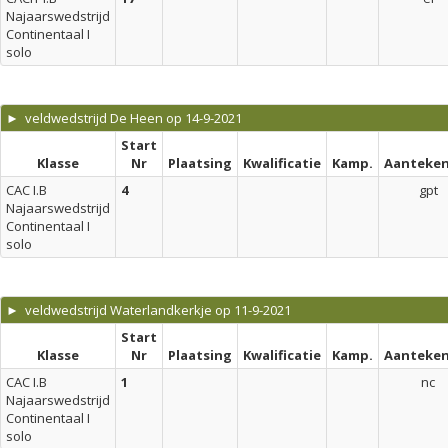
Najaarswedstrijd
Continentaal I
solo
► veldwedstrijd De Heen op 14-9-2021
Start
Klasse
Nr
Plaatsing
Kwalificatie
Kamp.
Aanteken
CAC I.B
4
gpt
Najaarswedstrijd
Continentaal I
solo
► veldwedstrijd Waterlandkerkje op 11-9-2021
Start
Klasse
Nr
Plaatsing
Kwalificatie
Kamp.
Aanteken
CAC I.B
1
nc
Najaarswedstrijd
Continentaal I
solo