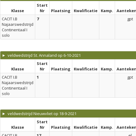
Start
Klasse
Nr
Plaatsing
Kwalificatie
Kamp.
Aanteken
CACIT I.B
7
gpt
Najaarswedstrijd
Continentaal I
solo
► veldwedstrijd St. Annaland op 6-10-2021
Start
Klasse
Nr
Plaatsing
Kwalificatie
Kamp.
Aanteken
CACIT I.B
1
gpt
Najaarswedstrijd
Continentaal I
solo
► veldwedstrijd Nieuwvliet op 18-9-2021
Start
Klasse
Nr
Plaatsing
Kwalificatie
Kamp.
Aanteken
CACIT I.B
17
el