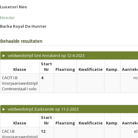
Luxatori Neo
Moeder
Barka Royal De Hunter
Behaalde resultaten
► veldwedstrijd Sint Annaland op 12-4-2023
Start
Klasse
Nr
Plaatsing
Kwalificatie
Kamp.
Aantek
CACIT I.B
4
nc
Voorjaarswedstrijd
Continentaal I solo
► veldwedstrijd Zuidzande op 11-2-2023
Start
Klasse
Nr
Plaatsing
Kwalificatie
Kamp.
Aantek
CAC I.B
12
el
Voorjaarswedstrijd