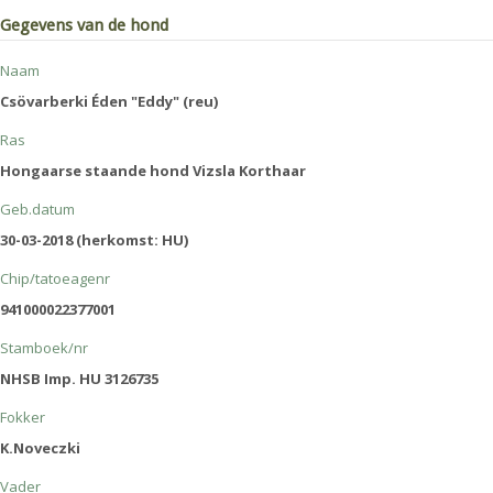
Gegevens van de hond
Naam
Csövarberki Éden "Eddy" (reu)
Ras
Hongaarse staande hond Vizsla Korthaar
Geb.datum
30-03-2018 (herkomst: HU)
Chip/tatoeagenr
941000022377001
Stamboek/nr
NHSB Imp. HU 3126735
Fokker
K.Noveczki
Vader