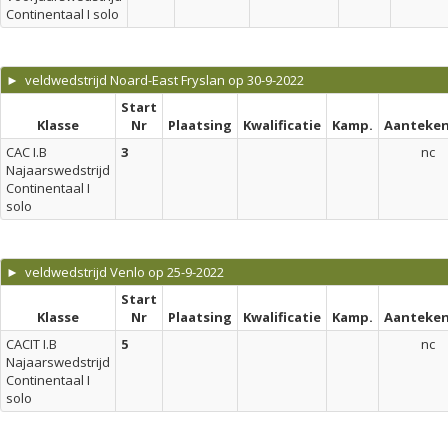
Continentaal I solo
► veldwedstrijd Noard-East Fryslan op 30-9-2022
Start
Klasse
Nr
Plaatsing
Kwalificatie
Kamp.
Aanteken
CAC I.B
3
nc
Najaarswedstrijd
Continentaal I
solo
► veldwedstrijd Venlo op 25-9-2022
Start
Klasse
Nr
Plaatsing
Kwalificatie
Kamp.
Aanteken
CACIT I.B
5
nc
Najaarswedstrijd
Continentaal I
solo