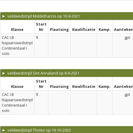
► veldwedstrijd Middelharnis op 10-9-2021
Start
Klasse
Nr
Plaatsing
Kwalificatie
Kamp.
Aanteken
CAC I.B
1
gpt
Najaarswedstrijd
Continentaal I
solo
► veldwedstrijd Sint Annaland op 8-9-2021
Start
Klasse
Nr
Plaatsing
Kwalificatie
Kamp.
Aanteken
CAC I.B
1
gpt
Najaarswedstrijd
Continentaal I
solo
► veldwedstrijd Tholen op 10-10-2020