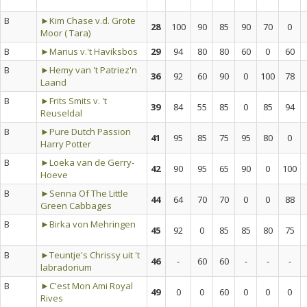
B
►Kim Chase v.d. Grote
28
100
90
85
90
70
0
Moor ( Tara)
B
►Marius v.'t Haviksbos
29
94
80
80
60
0
60
B
►Hemy van 't Patriez'n
36
92
60
90
0
100
78
Laand
B
►Frits Smits v. 't
39
84
55
85
0
85
94
Reuseldal
B
►Pure Dutch Passion
41
95
85
75
95
80
0
Harry Potter
B
►Loeka van de Gerry-
42
90
95
65
90
0
100
Hoeve
B
►Senna Of The Little
44
64
70
70
0
0
88
Green Cabbages
B
►Birka von Mehringen
45
92
0
85
85
80
75
B
►Teuntje's Chrissy uit 't
46
-
60
60
-
-
-
labradorium
B
►C'est Mon Ami Royal
49
0
0
60
0
0
0
Rives