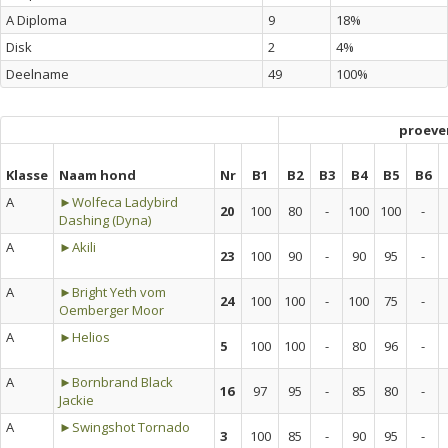
A Diploma
9
18%
Disk
2
4%
Deelname
49
100%
proeve
Klasse
Naam hond
Nr
B1
B2
B3
B4
B5
B6
A
►Wolfeca Ladybird
20
100
80
-
100
100
-
Dashing (Dyna)
A
►Akili
23
100
90
-
90
95
-
A
►Bright Yeth vom
24
100
100
-
100
75
-
Oemberger Moor
A
►Helios
5
100
100
-
80
96
-
A
►Bornbrand Black
16
97
95
-
85
80
-
Jackie
A
►Swingshot Tornado
3
100
85
-
90
95
-