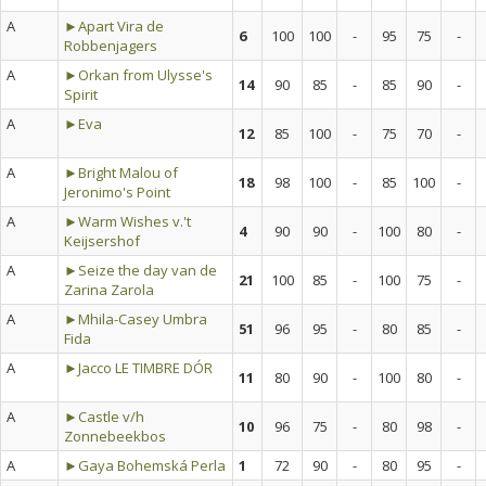
A
►Apart Vira de
6
100
100
-
95
75
-
Robbenjagers
A
►Orkan from Ulysse's
14
90
85
-
85
90
-
Spirit
A
►Eva
12
85
100
-
75
70
-
A
►Bright Malou of
18
98
100
-
85
100
-
Jeronimo's Point
A
►Warm Wishes v.'t
4
90
90
-
100
80
-
Keijsershof
A
►Seize the day van de
21
100
85
-
100
75
-
Zarina Zarola
A
►Mhila-Casey Umbra
51
96
95
-
80
85
-
Fida
A
►Jacco LE TIMBRE DÓR
11
80
90
-
100
80
-
A
►Castle v/h
10
96
75
-
80
98
-
Zonnebeekbos
A
►Gaya Bohemská Perla
1
72
90
-
80
95
-