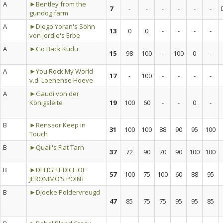
A
►Bentley from the
7
-
-
-
-
-
-
gundog farm
A
►Diego Yoran's Sohn
13
0
0
-
-
-
-
von Jordie's Erbe
A
►Go Back Kudu
15
98
100
-
100
0
-
A
►You Rock My World
17
-
100
-
-
-
-
v.d. Loenense Hoeve
A
►Gaudi von der
Königsleite
19
100
60
-
-
0
-
B
►Renssor Keep in
31
100
100
88
90
95
100
Touch
B
►Quail's Flat Tarn
37
72
90
70
90
100
100
B
►DELIGHT DICE OF
57
100
75
100
60
88
95
JERONIMO’S POINT
B
►Djoeke Poldervreugd
47
85
75
75
95
95
85