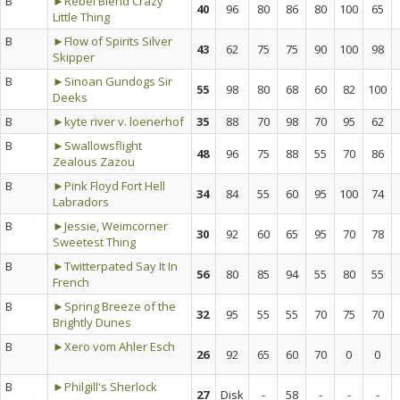
B
►Rebel Blend Crazy
40
96
80
86
80
100
65
Little Thing
B
►Flow of Spirits Silver
43
62
75
75
90
100
98
Skipper
B
►Sinoan Gundogs Sir
55
98
80
68
60
82
100
Deeks
B
►kyte river v. loenerhof
35
88
70
98
70
95
62
B
►Swallowsflight
48
96
75
88
55
70
86
Zealous Zazou
B
►Pink Floyd Fort Hell
34
84
55
60
95
100
74
Labradors
B
►Jessie, Weimcorner
30
92
60
65
95
70
78
Sweetest Thing
B
►Twitterpated Say It In
56
80
85
94
55
80
55
French
B
►Spring Breeze of the
32
95
55
55
70
75
70
Brightly Dunes
B
►Xero vom Ahler Esch
26
92
65
60
70
0
0
B
►Philgill's Sherlock
27
Disk
-
58
-
-
-