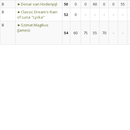
B
►Donar van Hodenpijl
50
0
0
60
0
0
55
B
►Classic Dream's Rain
52
0
-
-
-
-
-
of Luna "Lycka"
B
►Szimat Magikus
(James)
54
60
75
55
70
-
-