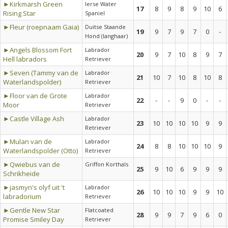
►Kirkmarsh Green
Ierse Water
17
8
9
8
9
10
6
Rising Star
Spaniel
►Fleur (roepnaam Gaia)
Duitse Staande
19
9
7
9
7
0
-
Hond (langhaar)
►Angels Blossom Fort
Labrador
20
9
7
10
8
9
7
Hell labradors
Retriever
►Seven (Tammy van de
Labrador
21
10
7
10
8
10
8
Waterlandspolder)
Retriever
►Floor van de Grote
Labrador
22
-
-
9
0
-
-
Moor
Retriever
►Castle Village Ash
Labrador
23
10
10
10
10
9
9
Retriever
►Mulan van de
Labrador
24
8
8
10
10
10
9
Waterlandspolder (Otto)
Retriever
►Qwiebus van de
Griffon Korthals
25
9
10
6
9
9
9
Schrikheide
►jasmyn's olyf uit 't
Labrador
26
10
10
10
9
9
10
labradorium
Retriever
►Gentle New Star
Flatcoated
28
9
9
7
9
6
0
Promise Smiley Day
Retriever