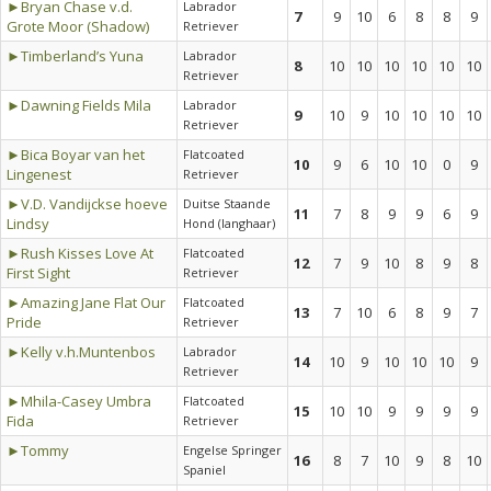
►Bryan Chase v.d.
Labrador
7
9
10
6
8
8
9
Grote Moor (Shadow)
Retriever
►Timberland’s Yuna
Labrador
8
10
10
10
10
10
10
Retriever
►Dawning Fields Mila
Labrador
9
10
9
10
10
10
10
Retriever
►Bica Boyar van het
Flatcoated
10
9
6
10
10
0
9
Lingenest
Retriever
►V.D. Vandijckse hoeve
Duitse Staande
11
7
8
9
9
6
9
Lindsy
Hond (langhaar)
►Rush Kisses Love At
Flatcoated
12
7
9
10
8
9
8
First Sight
Retriever
►Amazing Jane Flat Our
Flatcoated
13
7
10
6
8
9
7
Pride
Retriever
►Kelly v.h.Muntenbos
Labrador
14
10
9
10
10
10
9
Retriever
►Mhila-Casey Umbra
Flatcoated
15
10
10
9
9
9
9
Fida
Retriever
►Tommy
Engelse Springer
16
8
7
10
9
8
10
Spaniel