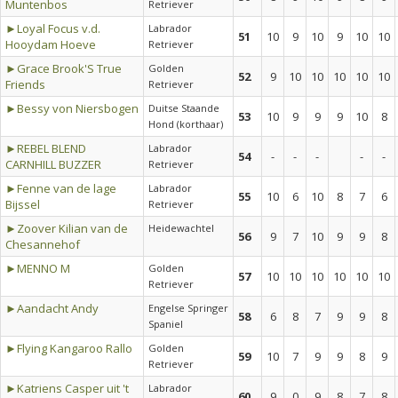
Muntenbos
Retriever
►Loyal Focus v.d.
Labrador
51
10
9
10
9
10
10
Hooydam Hoeve
Retriever
►Grace Brook'S True
Golden
52
9
10
10
10
10
10
Friends
Retriever
►Bessy von Niersbogen
Duitse Staande
53
10
9
9
9
10
8
Hond (korthaar)
►REBEL BLEND
Labrador
54
-
-
-
-
-
CARNHILL BUZZER
Retriever
►Fenne van de lage
Labrador
55
10
6
10
8
7
6
Bijssel
Retriever
►Zoover Kilian van de
Heidewachtel
56
9
7
10
9
9
8
Chesannehof
►MENNO M
Golden
57
10
10
10
10
10
10
Retriever
►Aandacht Andy
Engelse Springer
58
6
8
7
9
9
8
Spaniel
►Flying Kangaroo Rallo
Golden
59
10
7
9
9
8
9
Retriever
►Katriens Casper uit 't
Labrador
60
9
0
9
8
7
8