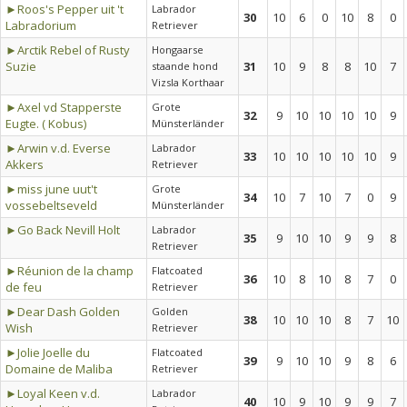
►Roos's Pepper uit 't
Labrador
30
10
6
0
10
8
0
Labradorium
Retriever
►Arctik Rebel of Rusty
Hongaarse
Suzie
31
10
9
8
8
10
7
staande hond
Vizsla Korthaar
►Axel vd Stapperste
Grote
32
9
10
10
10
10
9
Eugte. ( Kobus)
Münsterländer
►Arwin v.d. Everse
Labrador
33
10
10
10
10
10
9
Akkers
Retriever
►miss june uut't
Grote
34
10
7
10
7
0
9
vossebeltseveld
Münsterländer
►Go Back Nevill Holt
Labrador
35
9
10
10
9
9
8
Retriever
►Réunion de la champ
Flatcoated
36
10
8
10
8
7
0
de feu
Retriever
►Dear Dash Golden
Golden
38
10
10
10
8
7
10
Wish
Retriever
►Jolie Joelle du
Flatcoated
39
9
10
10
9
8
6
Domaine de Maliba
Retriever
►Loyal Keen v.d.
Labrador
40
10
9
10
9
9
7