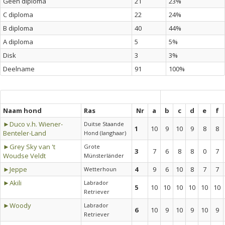
Geen diploma
21
23%
C diploma
22
24%
B diploma
40
44%
A diploma
5
5%
Disk
3
3%
Deelname
91
100%
Naam hond
Ras
Nr
a
b
c
d
e
f
►Duco v.h. Wiener-
Duitse Staande
1
10
9
10
9
8
8
Benteler-Land
Hond (langhaar)
►Grey Sky van 't
Grote
3
7
6
8
8
0
7
Woudse Veldt
Münsterländer
►Jeppe
4
9
6
10
8
7
7
Wetterhoun
►Akili
Labrador
5
10
10
10
10
10
10
Retriever
►Woody
Labrador
6
10
9
10
9
10
9
Retriever