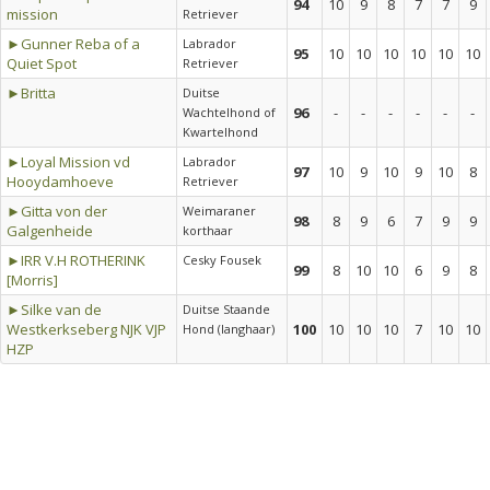
94
10
9
8
7
7
9
mission
Retriever
►Gunner Reba of a
Labrador
95
10
10
10
10
10
10
Quiet Spot
Retriever
►Britta
Duitse
96
-
-
-
-
-
-
Wachtelhond of
Kwartelhond
►Loyal Mission vd
Labrador
97
10
9
10
9
10
8
Hooydamhoeve
Retriever
►Gitta von der
Weimaraner
98
8
9
6
7
9
9
Galgenheide
korthaar
►IRR V.H ROTHERINK
Cesky Fousek
99
8
10
10
6
9
8
[Morris]
►Silke van de
Duitse Staande
Westkerkseberg NJK VJP
100
10
10
10
7
10
10
Hond (langhaar)
HZP