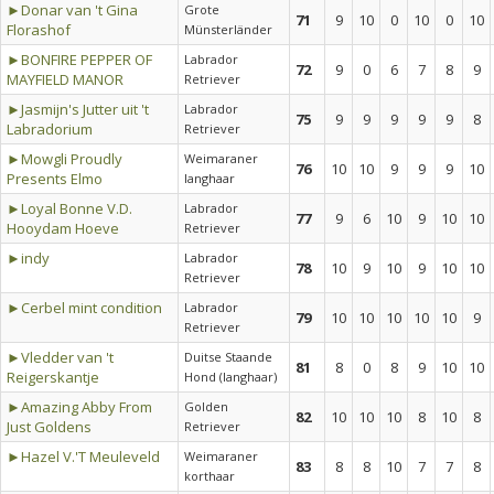
►Donar van 't Gina
Grote
71
9
10
0
10
0
10
Florashof
Münsterländer
►BONFIRE PEPPER OF
Labrador
72
9
0
6
7
8
9
MAYFIELD MANOR
Retriever
►Jasmijn's Jutter uit 't
Labrador
75
9
9
9
9
9
8
Labradorium
Retriever
►Mowgli Proudly
Weimaraner
76
10
10
9
9
9
10
Presents Elmo
langhaar
►Loyal Bonne V.D.
Labrador
77
9
6
10
9
10
10
Hooydam Hoeve
Retriever
►indy
Labrador
78
10
9
10
9
10
10
Retriever
►Cerbel mint condition
Labrador
79
10
10
10
10
10
9
Retriever
►Vledder van 't
Duitse Staande
81
8
0
8
9
10
10
Reigerskantje
Hond (langhaar)
►Amazing Abby From
Golden
82
10
10
10
8
10
8
Just Goldens
Retriever
►Hazel V.'T Meuleveld
Weimaraner
83
8
8
10
7
7
8
korthaar