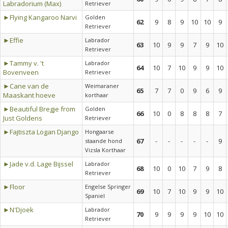
Labradorium (Max)
Retriever
►Flying Kangaroo Narvi
Golden
62
9
8
9
10
10
9
Retriever
►Effie
Labrador
63
10
9
9
7
9
10
Retriever
►Tammy v. 't
Labrador
64
10
7
10
9
9
10
Bovenveen
Retriever
►Cane van de
Weimaraner
65
7
7
0
9
6
9
Maaskant hoeve
korthaar
►Beautiful Bregje from
Golden
66
10
0
8
8
8
7
Just Goldens
Retriever
►Fajtiszta Logan Django
Hongaarse
67
-
-
-
-
-
9
staande hond
Vizsla Korthaar
►Jade v.d. Lage Bijssel
Labrador
68
10
0
10
7
9
8
Retriever
►Floor
Engelse Springer
69
10
7
10
9
9
10
Spaniel
►N'Djoek
Labrador
70
9
9
9
9
10
10
Retriever