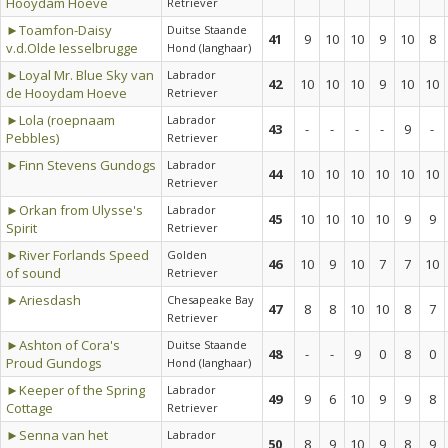
Hooydam Hoeve
Retriever
►Toamfon-Daisy
Duitse Staande
41
9
10
10
9
10
8
v.d.Olde Iesselbrugge
Hond (langhaar)
►Loyal Mr. Blue Sky van
Labrador
42
10
10
10
9
10
10
de Hooydam Hoeve
Retriever
►Lola (roepnaam
Labrador
43
-
-
-
-
9
-
Pebbles)
Retriever
►Finn Stevens Gundogs
Labrador
44
10
10
10
10
10
10
Retriever
►Orkan from Ulysse's
Labrador
45
10
10
10
10
9
9
Spirit
Retriever
►River Forlands Speed
Golden
46
10
9
10
7
7
10
of sound
Retriever
►Ariesdash
Chesapeake Bay
47
8
8
10
10
8
7
Retriever
►Ashton of Cora's
Duitse Staande
48
-
-
9
0
8
0
Proud Gundogs
Hond (langhaar)
►Keeper of the Spring
Labrador
49
9
6
10
9
9
8
Cottage
Retriever
►Senna van het
Labrador
50
8
9
10
9
8
9