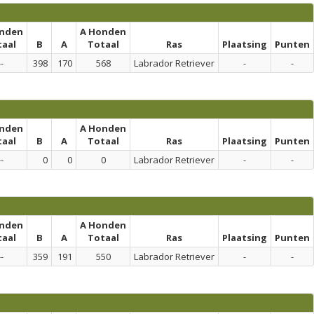
onden
A Honden
taal
B
A
Totaal
Ras
Plaatsing
Punten
--
398
170
568
Labrador Retriever
-
-
onden
A Honden
taal
B
A
Totaal
Ras
Plaatsing
Punten
--
0
0
0
Labrador Retriever
-
-
onden
A Honden
taal
B
A
Totaal
Ras
Plaatsing
Punten
--
359
191
550
Labrador Retriever
-
-