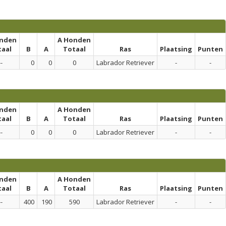
onden
A Honden
taal
B
A
Totaal
Ras
Plaatsing
Punten
--
0
0
0
Labrador Retriever
-
-
onden
A Honden
taal
B
A
Totaal
Ras
Plaatsing
Punten
--
0
0
0
Labrador Retriever
-
-
onden
A Honden
taal
B
A
Totaal
Ras
Plaatsing
Punten
--
400
190
590
Labrador Retriever
-
-