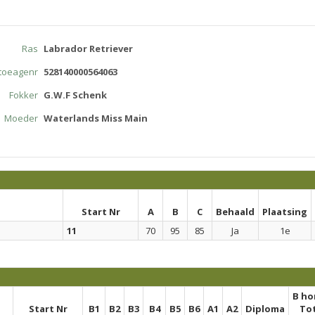
Ras
Labrador Retriever
atoeagenr
528140000564063
Fokker
G.W.F Schenk
Moeder
Waterlands Miss Main
Start Nr
A
B
C
Behaald
Plaatsing
11
70
95
85
Ja
1e
B h
Start Nr
B1
B2
B3
B4
B5
B6
A1
A2
Diploma
To