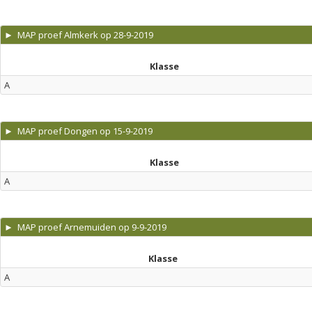
► MAP proef Almkerk op 28-9-2019
Klasse
A
► MAP proef Dongen op 15-9-2019
Klasse
A
► MAP proef Arnemuiden op 9-9-2019
Klasse
A