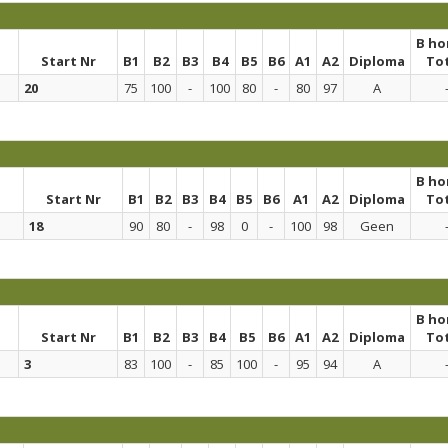
B h
Start Nr
B1
B2
B3
B4
B5
B6
A1
A2
Diploma
To
20
75
100
-
100
80
-
80
97
A
B h
Start Nr
B1
B2
B3
B4
B5
B6
A1
A2
Diploma
To
18
90
80
-
98
0
-
100
98
Geen
B h
Start Nr
B1
B2
B3
B4
B5
B6
A1
A2
Diploma
To
3
83
100
-
85
100
-
95
94
A