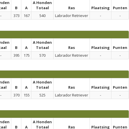
onden
A Honden
taal
B
A
Totaal
Ras
Plaatsing
Punten
--
373
167
540
Labrador Retriever
-
-
onden
A Honden
taal
B
A
Totaal
Ras
Plaatsing
Punten
--
395
175
570
Labrador Retriever
-
-
onden
A Honden
taal
B
A
Totaal
Ras
Plaatsing
Punten
--
370
155
525
Labrador Retriever
-
-
onden
A Honden
taal
B
A
Totaal
Ras
Plaatsing
Punten