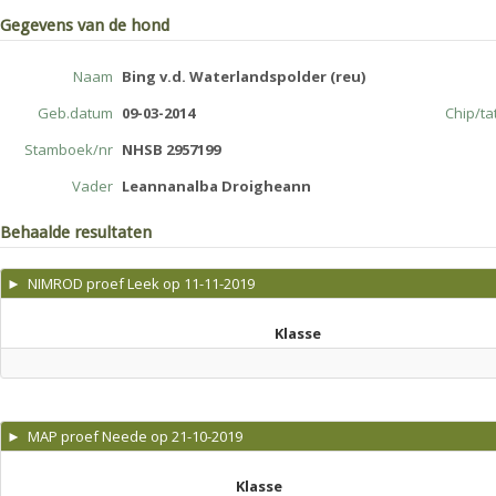
Gegevens van de hond
Naam
Bing v.d. Waterlandspolder (reu)
Geb.datum
09-03-2014
Chip/t
Stamboek/nr
NHSB 2957199
Vader
Leannanalba Droigheann
Behaalde resultaten
► NIMROD proef Leek op 11-11-2019
Klasse
► MAP proef Neede op 21-10-2019
Klasse