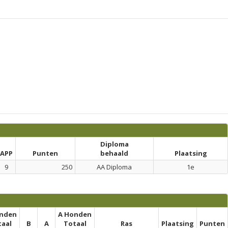
Diploma
APP
Punten
behaald
Plaatsing
9
250
AA Diploma
1e
onden
A Honden
taal
B
A
Totaal
Ras
Plaatsing
Punten