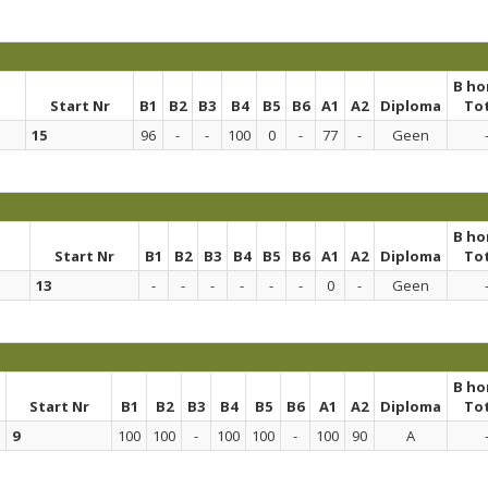
B h
Start Nr
B1
B2
B3
B4
B5
B6
A1
A2
Diploma
To
15
96
-
-
100
0
-
77
-
Geen
B h
Start Nr
B1
B2
B3
B4
B5
B6
A1
A2
Diploma
To
13
-
-
-
-
-
-
0
-
Geen
B h
Start Nr
B1
B2
B3
B4
B5
B6
A1
A2
Diploma
To
9
100
100
-
100
100
-
100
90
A