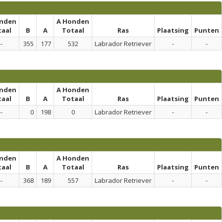
onden
A Honden
taal
B
A
Totaal
Ras
Plaatsing
Punten
--
355
177
532
Labrador Retriever
-
-
onden
A Honden
taal
B
A
Totaal
Ras
Plaatsing
Punten
--
0
198
0
Labrador Retriever
-
-
onden
A Honden
taal
B
A
Totaal
Ras
Plaatsing
Punten
--
368
189
557
Labrador Retriever
-
-