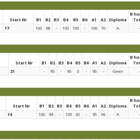
B h
Start Nr
B1
B2
B3
B4
B5
B6
A1
A2
Diploma
To
17
100
98
-
100
100
-
100
70
A
B h
Start Nr
B1
B2
B3
B4
B5
B6
A1
A2
Diploma
To
21
-
95
-
95
0
-
95
-
Geen
B h
Start Nr
B1
B2
B3
B4
B5
B6
A1
A2
Diploma
To
14
100
94
-
100
65
-
95
96
A