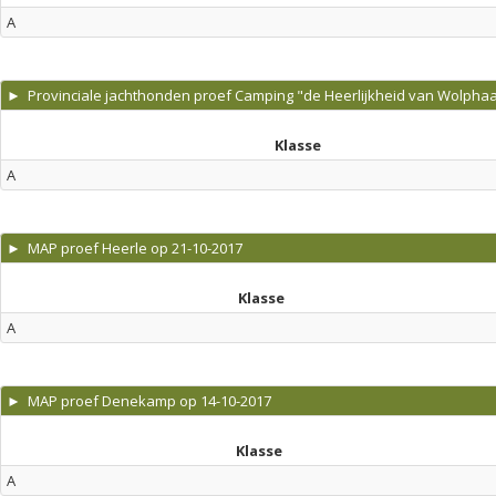
A
► Provinciale jachthonden proef Camping "de Heerlijkheid van Wolphaar
Klasse
A
► MAP proef Heerle op 21-10-2017
Klasse
A
► MAP proef Denekamp op 14-10-2017
Klasse
A