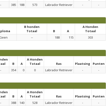
--
385
188
573
Labrador Retriever
-
-
B honden
A Honden
iploma
Totaal
B
A
Totaal
Geen
--
188
115
303
onden
A Honden
taal
B
A
Totaal
Ras
Plaatsing
Punten
--
354
0
0
Labrador Retriever
-
-
onden
A Honden
taal
B
A
Totaal
Ras
Plaatsing
Punten
--
388
140
528
Labrador Retriever
-
-