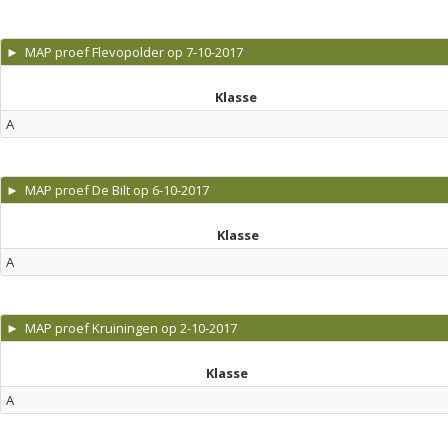
► MAP proef Flevopolder op 7-10-2017
Klasse
A
► MAP proef De Bilt op 6-10-2017
Klasse
A
► MAP proef Kruiningen op 2-10-2017
Klasse
A