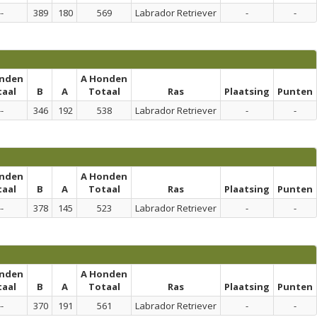
--
389
180
569
Labrador Retriever
-
-
onden
A Honden
taal
B
A
Totaal
Ras
Plaatsing
Punten
--
346
192
538
Labrador Retriever
-
-
onden
A Honden
taal
B
A
Totaal
Ras
Plaatsing
Punten
--
378
145
523
Labrador Retriever
-
-
onden
A Honden
taal
B
A
Totaal
Ras
Plaatsing
Punten
--
370
191
561
Labrador Retriever
-
-