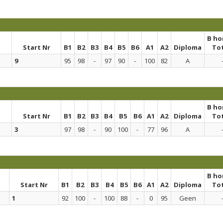
B h
Start Nr
B1
B2
B3
B4
B5
B6
A1
A2
Diploma
To
9
95
98
-
97
90
-
100
82
A
B h
Start Nr
B1
B2
B3
B4
B5
B6
A1
A2
Diploma
To
3
97
98
-
90
100
-
77
96
A
B h
Start Nr
B1
B2
B3
B4
B5
B6
A1
A2
Diploma
To
1
92
100
-
100
88
-
0
95
Geen