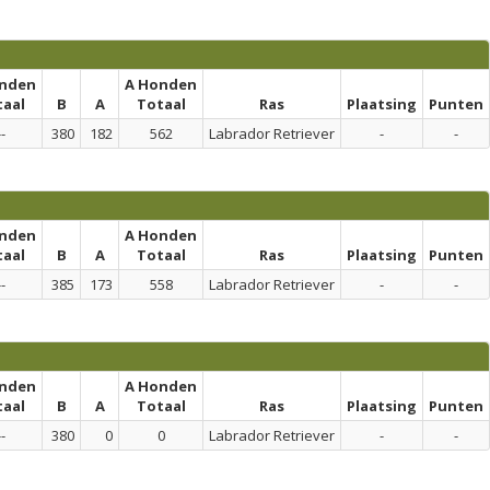
onden
A Honden
taal
B
A
Totaal
Ras
Plaatsing
Punten
--
380
182
562
Labrador Retriever
-
-
onden
A Honden
taal
B
A
Totaal
Ras
Plaatsing
Punten
--
385
173
558
Labrador Retriever
-
-
onden
A Honden
taal
B
A
Totaal
Ras
Plaatsing
Punten
--
380
0
0
Labrador Retriever
-
-