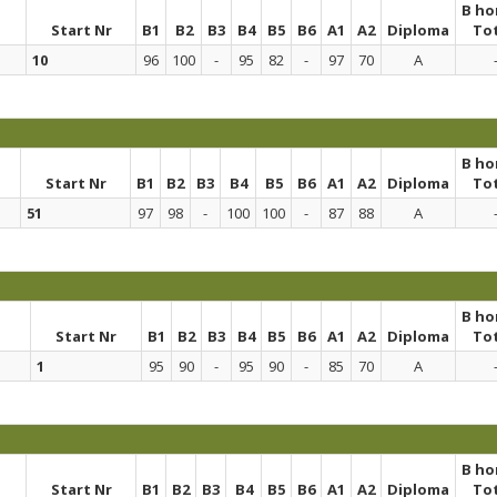
B h
Start Nr
B1
B2
B3
B4
B5
B6
A1
A2
Diploma
To
10
96
100
-
95
82
-
97
70
A
B h
Start Nr
B1
B2
B3
B4
B5
B6
A1
A2
Diploma
To
51
97
98
-
100
100
-
87
88
A
B h
Start Nr
B1
B2
B3
B4
B5
B6
A1
A2
Diploma
To
1
95
90
-
95
90
-
85
70
A
B h
Start Nr
B1
B2
B3
B4
B5
B6
A1
A2
Diploma
To