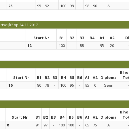
25
95
92
-
100
98
-
98
90
A
tsdijk" op 24-11-2017
Start Nr
B1
B2
B3
B4
A1
A2
D
12
100
-
88
-
95
20
B h
Start Nr
B1
B2
B3
B4
B5
B6
A1
A2
Diploma
To
16
80
78
-
100
96
-
95
0
Geen
B h
Start Nr
B1
B2
B3
B4
B5
B6
A1
A2
Diploma
To
8
91
97
-
100
100
-
65
75
A