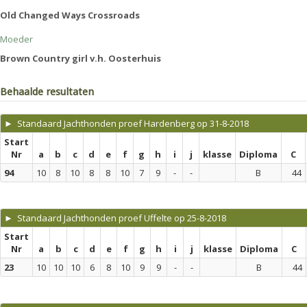
Old Changed Ways Crossroads
Moeder
Brown Country girl v.h. Oosterhuis
Behaalde resultaten
► Standaard Jachthonden proef Hardenberg op 31-8-2018
Start
Nr
a
b
c
d
e
f
g
h
i
j
klasse
Diploma
C
94
10
8
10
8
8
10
7
9
-
-
B
44
► Standaard Jachthonden proef Uffelte op 25-8-2018
Start
Nr
a
b
c
d
e
f
g
h
i
j
klasse
Diploma
C
23
10
10
10
6
8
10
9
9
-
-
B
44