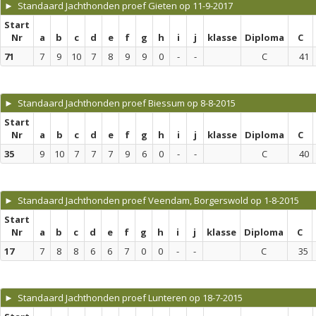
► Standaard Jachthonden proef Gieten op 11-9-2017
Start
Nr
a
b
c
d
e
f
g
h
i
j
klasse
Diploma
C
71
7
9
10
7
8
9
9
0
-
-
C
41
► Standaard Jachthonden proef Biessum op 8-8-2015
Start
Nr
a
b
c
d
e
f
g
h
i
j
klasse
Diploma
C
35
9
10
7
7
7
9
6
0
-
-
C
40
► Standaard Jachthonden proef Veendam, Borgerswold op 1-8-2015
Start
Nr
a
b
c
d
e
f
g
h
i
j
klasse
Diploma
C
17
7
8
8
6
6
7
0
0
-
-
C
35
► Standaard Jachthonden proef Lunteren op 18-7-2015