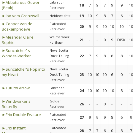
►Abbotsross Gower
Labrador
18
7
9
7
9
9
10
(Peak)
Retriever
►Ibo vom Grenzwall
19
10
9
8
7
6
10
Heidewachtel
►Cooper van de
Flatcoated
20
9
9
10
10
10
10
Boskamphoeve
Retriever
►Meander Claire
Weimaraner
21
-
-
0
9
DISK
10
Sophie
korthaar
►Suncatcher' s
Nova Scotia
Wonder-Worker
22
7
9
8
6
8
10
Duck Tolling
Retriever
►Suncatcher's Hop into
Nova Scotia
my Heart
23
10
10
10
6
0
10
Duck Tolling
Retriever
►Tututni Arrow
Labrador
24
10
10
10
10
8
10
Retriever
►Windworker's
Golden
26
-
-
0
-
-
-
Butterfly
Retriever
►Erix Double Feature
Flatcoated
27
9
9
9
8
6
9
Retriever
►Erix Instant
Flatcoated
28
7
7
6
0
8
7