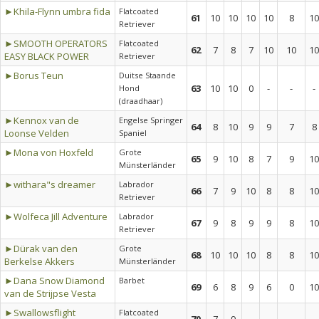
►Khila-Flynn umbra fida
Flatcoated
61
10
10
10
10
8
10
Retriever
►SMOOTH OPERATORS
Flatcoated
62
7
8
7
10
10
10
EASY BLACK POWER
Retriever
►Borus Teun
Duitse Staande
63
10
10
0
-
-
-
Hond
(draadhaar)
►Kennox van de
Engelse Springer
64
8
10
9
9
7
8
Loonse Velden
Spaniel
►Mona von Hoxfeld
Grote
65
9
10
8
7
9
10
Münsterländer
►withara"s dreamer
Labrador
66
7
9
10
8
8
10
Retriever
►Wolfeca Jill Adventure
Labrador
67
9
8
9
9
8
10
Retriever
►Dürak van den
Grote
68
10
10
10
8
8
10
Berkelse Akkers
Münsterländer
►Dana Snow Diamond
Barbet
69
6
8
9
6
0
10
van de Strijpse Vesta
►Swallowsflight
Flatcoated