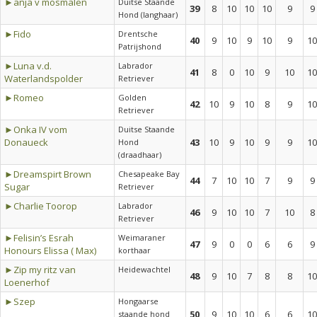
►anja v mosmalen
Duitse Staande
39
8
10
10
10
9
9
Hond (langhaar)
►Fido
Drentsche
40
9
10
9
10
9
10
Patrijshond
►Luna v.d.
Labrador
41
8
0
10
9
10
10
Waterlandspolder
Retriever
►Romeo
Golden
42
10
9
10
8
9
10
Retriever
►Onka IV vom
Duitse Staande
Donaueck
43
10
9
10
9
9
10
Hond
(draadhaar)
►Dreamspirt Brown
Chesapeake Bay
44
7
10
10
7
9
9
Sugar
Retriever
►Charlie Toorop
Labrador
46
9
10
10
7
10
8
Retriever
►Felisin’s Esrah
Weimaraner
47
9
0
0
6
6
9
Honours Elissa ( Max)
korthaar
►Zip my ritz van
Heidewachtel
48
9
10
7
8
8
10
Loenerhof
►Szep
Hongaarse
50
9
10
10
6
6
10
staande hond