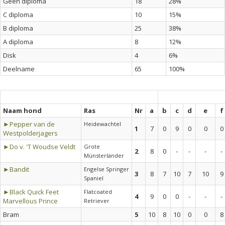
Geen diploma
18
28%
C diploma
10
15%
B diploma
25
38%
A diploma
8
12%
Disk
4
6%
Deelname
65
100%
Naam hond
Ras
Nr
a
b
c
d
e
f
►Pepper van de
Heidewachtel
1
7
0
9
0
0
0
Westpolderjagers
►Do v. 'T Woudse Veldt
Grote
2
8
0
-
-
-
-
Münsterländer
►Bandit
Engelse Springer
3
8
7
10
7
10
9
Spaniel
►Black Quick Feet
Flatcoated
4
9
0
0
-
-
-
Marvellous Prince
Retriever
Bram
5
10
8
10
0
0
8