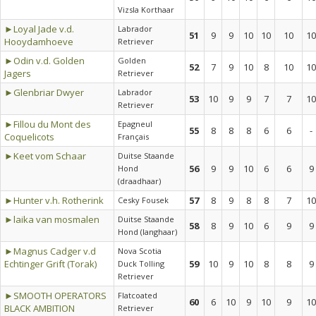
Vizsla Korthaar
►Loyal Jade v.d.
Labrador
51
9
9
10
10
10
10
Hooydamhoeve
Retriever
►Odin v.d. Golden
Golden
52
7
9
10
8
10
10
Jagers
Retriever
►Glenbriar Dwyer
Labrador
53
10
9
9
7
7
10
Retriever
►Fillou du Mont des
Epagneul
55
8
8
8
6
6
-
Coquelicots
Français
►Keet vom Schaar
Duitse Staande
56
9
9
10
6
6
9
Hond
(draadhaar)
►Hunter v.h. Rotherink
57
8
9
8
8
7
10
Cesky Fousek
►laika van mosmalen
Duitse Staande
58
8
9
10
6
9
9
Hond (langhaar)
►Magnus Cadger v.d
Nova Scotia
Echtinger Grift (Torak)
59
10
9
10
8
8
9
Duck Tolling
Retriever
►SMOOTH OPERATORS
Flatcoated
60
6
10
9
10
9
10
BLACK AMBITION
Retriever