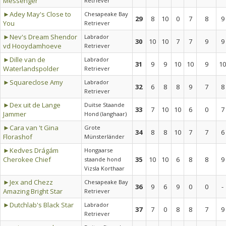
Messenger
Retriever
►Adey May's Close to
Chesapeake Bay
29
8
10
0
7
8
9
You
Retriever
►Nev's Dream Shendor
Labrador
30
10
10
7
7
9
9
vd Hooydamhoeve
Retriever
►Dille van de
Labrador
31
9
9
10
10
9
10
Waterlandspolder
Retriever
►Squareclose Amy
Labrador
32
6
8
8
9
7
8
Retriever
►Dex uit de Lange
Duitse Staande
33
7
10
10
6
0
7
Jammer
Hond (langhaar)
►Cara van 't Gina
Grote
34
8
8
10
7
7
6
Florashof
Münsterländer
►Kedves Drágám
Hongaarse
Cherokee Chief
35
10
10
6
8
8
9
staande hond
Vizsla Korthaar
►Jex and Chezz
Chesapeake Bay
36
9
6
9
0
0
-
Amazing Bright Star
Retriever
►Dutchlab's Black Star
Labrador
37
7
0
8
8
7
9
Retriever