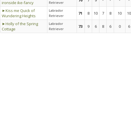
70
7
9
-
-
-
-
ironside ike-fancy
Retriever
►Kiss me Quick of
Labrador
71
8
10
7
8
10
10
Wundering Heights
Retriever
►Holly of the Spring
Labrador
73
9
6
8
6
0
6
Cottage
Retriever