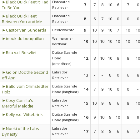
►Black Quick Feet It Had
Flatcoated
7
7
8
10
6
7
0
To Be You
Retriever
►Black Quick Feet
Flatcoated
8
6
7
10
0
0
0
Between You and Me
Retriever
►Castor van Sunderda
9
10
9
10
7
10
10
Heidewachtel
►inouk du bouquillon
Weimaraner
10
10
10
10
10
10
10
korthaar
►Rita v.d. Bosvliet
Duitse Staande
12
8
10
10
8
8
10
Hond
(draadhaar)
►Go on Doc the Second
Labrador
13
-
-
8
0
6
8
off April
Retriever
►Balto vom Ohmstedter
Duitse Staande
14
7
9
10
0
0
-
Holz
Hond (langhaar)
►Cosy Camilla's
Labrador
15
10
9
8
6
8
10
Merciful Melodie
Retriever
►Kelly v.d. Wittebrink
Duitse Staande
16
9
10
8
10
8
9
Hond (langhaar)
►Noeki of the Labs-
Labrador
17
7
8
8
6
6
7
Dynasty
Retriever