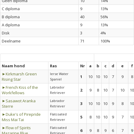
Geen diploma
10
14%
C diploma
9
13%
B diploma
40
56%
A diploma
9
13%
Disk
3
4%
Deelname
71
100%
Naam hond
Ras
Nr
a
b
c
d
e
f
►Kirkmarsh Green
Ierse Water
1
10
10
10
7
9
8
Rising Star
Spaniel
►French Kiss of the
Labrador
2
9
8
10
7
10
10
Workfellows
Retriever
►Sasawot Aranka
Labrador
3
10
10
10
9
8
10
Sterre
Retriever
►Duke's of Pirepride
Flatcoated
5
8
10
10
9
7
10
Miss Mai Tai
Retriever
►Flow of Spirits
Flatcoated
6
9
8
9
6
7
9
Mazarine Blue
Retriever