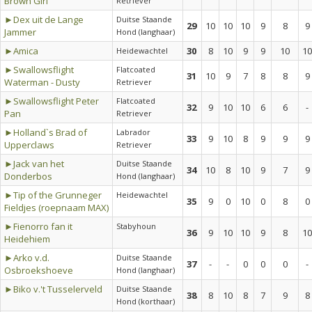
Brown Girl
Retriever
►Dex uit de Lange
Duitse Staande
29
10
10
10
9
8
9
Jammer
Hond (langhaar)
►Amica
30
8
10
9
9
10
10
Heidewachtel
►Swallowsflight
Flatcoated
31
10
9
7
8
8
9
Waterman - Dusty
Retriever
►Swallowsflight Peter
Flatcoated
32
9
10
10
6
6
-
Pan
Retriever
►Holland`s Brad of
Labrador
33
9
10
8
9
9
9
Upperclaws
Retriever
►Jack van het
Duitse Staande
34
10
8
10
9
7
9
Donderbos
Hond (langhaar)
►Tip of the Grunneger
Heidewachtel
35
9
0
10
0
8
0
Fieldjes (roepnaam MAX)
►Fienorro fan it
Stabyhoun
36
9
10
10
9
8
10
Heidehiem
►Arko v.d.
Duitse Staande
37
-
-
0
0
0
-
Osbroekshoeve
Hond (langhaar)
►Biko v.'t Tusselerveld
Duitse Staande
38
8
10
8
7
9
8
Hond (korthaar)