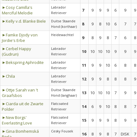
►Cosy Camilla's
Labrador
7
9
9
9
6
9
9
Merciful Melodie
Retriever
►Kelly v.d. Blanke Biele
Duitse Staande
8
9
8
10
6
7
7
Hond (korthaar)
►Famke Djody von
Heidewachtel
9
8
9
8
7
6
8
Jordie's Erbe
►Cerbel Happy
Labrador
10
10
10
10
9
9
9
(Gudrun)
Retriever
►Bekspring Aphrodite
Labrador
11
9
9
10
6
8
8
Retriever
►Chila
Labrador
12
9
9
8
8
8
9
Retriever
►Ottje Sarah van 't
Duitse Staande
13
10
10
10
7
9
9
Graafsbos
Hond (langhaar)
►Ciarda uit de Zwarte
Flatcoated
14
6
9
10
8
8
7
Polder
Retriever
►New Borgs'
Flatcoated
15
9
9
9
8
9
9
Everlasting Love
Retriever
►Gina Bomhemská
Cesky Fousek
16
8
9
8
7
DISK
7
Perla