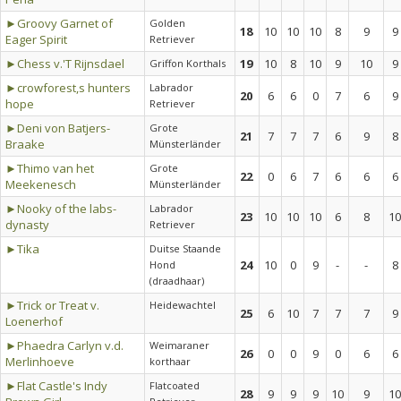
►Groovy Garnet of
Golden
18
10
10
10
8
9
9
Eager Spirit
Retriever
►Chess v.'T Rijnsdael
19
10
8
10
9
10
9
Griffon Korthals
►crowforest,s hunters
Labrador
20
6
6
0
7
6
9
hope
Retriever
►Deni von Batjers-
Grote
21
7
7
7
6
9
8
Braake
Münsterländer
►Thimo van het
Grote
22
0
6
7
6
6
6
Meekenesch
Münsterländer
►Nooky of the labs-
Labrador
23
10
10
10
6
8
10
dynasty
Retriever
►Tika
Duitse Staande
24
10
0
9
-
-
8
Hond
(draadhaar)
►Trick or Treat v.
Heidewachtel
25
6
10
7
7
7
9
Loenerhof
►Phaedra Carlyn v.d.
Weimaraner
26
0
0
9
0
6
6
Merlinhoeve
korthaar
►Flat Castle's Indy
Flatcoated
28
9
9
9
10
9
10