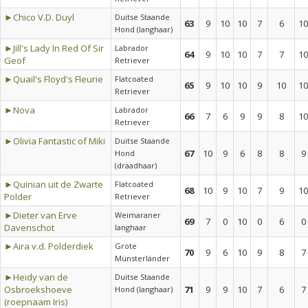
►Chico V.D. Duyl
Duitse Staande
63
9
10
10
7
6
10
Hond (langhaar)
►Jill's Lady In Red Of Sir
Labrador
64
9
10
10
7
7
10
Geof
Retriever
►Quail's Floyd's Fleurie
Flatcoated
65
9
10
10
9
10
10
Retriever
►Nova
Labrador
66
7
6
9
9
8
10
Retriever
►Olivia Fantastic of Miki
Duitse Staande
67
10
9
6
8
8
9
Hond
(draadhaar)
►Quinian uit de Zwarte
Flatcoated
68
10
9
10
7
9
10
Polder
Retriever
►Dieter van Erve
Weimaraner
69
7
0
10
0
6
0
Davenschot
langhaar
►Aira v.d. Polderdiek
Grote
70
9
6
10
9
8
7
Münsterländer
►Heidy van de
Duitse Staande
Osbroekshoeve
71
9
9
10
7
6
7
Hond (langhaar)
(roepnaam Iris)