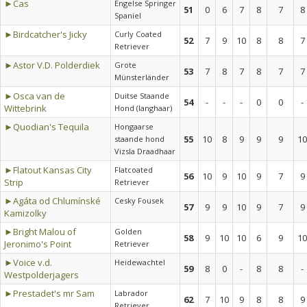
►Cas
Engelse Springer
51
0
6
7
8
7
8
Spaniel
►Birdcatcher's Jicky
Curly Coated
52
7
9
10
8
8
7
Retriever
►Astor V.D. Polderdiek
Grote
53
7
8
7
8
7
7
Münsterländer
►Osca van de
Duitse Staande
54
-
-
-
0
0
-
Wittebrink
Hond (langhaar)
►Quodian's Tequila
Hongaarse
55
10
8
9
9
9
10
staande hond
Vizsla Draadhaar
►Flatout Kansas City
Flatcoated
56
10
9
10
9
7
9
Strip
Retriever
►Agáta od Chlumínské
Cesky Fousek
57
9
9
10
9
7
9
Kamizolky
►Bright Malou of
Golden
58
9
10
10
6
9
10
Jeronimo's Point
Retriever
►Voice v.d.
Heidewachtel
59
8
0
-
8
8
-
Westpolderjagers
►Prestadet's mr Sam
Labrador
62
7
10
9
8
8
9
Retriever