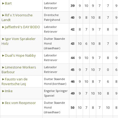
►Bart
Labrador
39
9
10
9
7
7
9
Retriever
►Rif v.'t Voornsche
Drentsche
40
9
8
10
8
7
9
Landt
Patrijshond
►Jaffiethré's DAY BODO
Labrador
42
8
7
9
7
8
9
Retriever
►Igor Vom Sprakeler
Duitse Staande
Holz
43
10
6
10
8
7
9
Hond
(draadhaar)
►Dual's Hope Nabby
Labrador
44
9
10
9
7
8
9
Retriever
►Limestone Workers
Labrador
45
9
7
10
7
0
6
Barbour
Retriever
►Fausto van de
Duitse Staande
46
9
10
8
7
6
8
Rovertsche Leij
Hond (korthaar)
►Imke
Engelse Springer
49
9
7
10
10
8
9
Spaniel
►Ilex vom Reepmoor
Duitse Staande
50
10
7
8
7
10
8
Hond
(draadhaar)