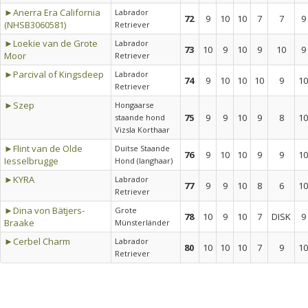
►Anerra Era California
Labrador
72
9
10
10
7
7
9
(NHSB3060581)
Retriever
►Loekie van de Grote
Labrador
73
10
9
10
9
10
9
Moor
Retriever
►Parcival of Kingsdeep
Labrador
74
9
10
10
10
9
10
Retriever
►Szep
Hongaarse
75
9
9
10
9
8
10
staande hond
Vizsla Korthaar
►Flint van de Olde
Duitse Staande
76
9
10
10
9
9
10
Iesselbrugge
Hond (langhaar)
►KYRA
Labrador
77
9
9
10
8
6
10
Retriever
►Dina von Bätjers-
Grote
78
10
9
10
7
DISK
9
Braake
Münsterländer
►Cerbel Charm
Labrador
80
10
10
10
7
9
10
Retriever