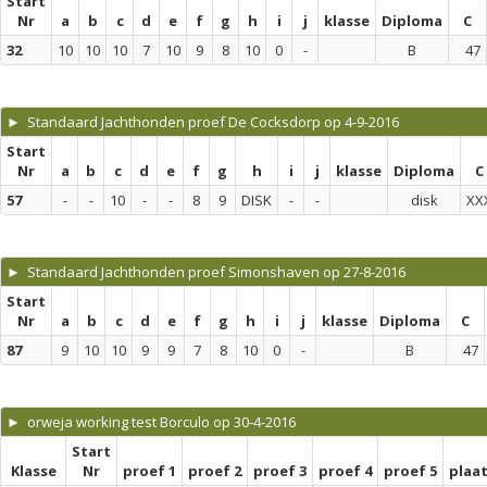
Start
Nr
a
b
c
d
e
f
g
h
i
j
klasse
Diploma
C
32
10
10
10
7
10
9
8
10
0
-
B
47
► Standaard Jachthonden proef De Cocksdorp op 4-9-2016
Start
Nr
a
b
c
d
e
f
g
h
i
j
klasse
Diploma
C
57
-
-
10
-
-
8
9
DISK
-
-
disk
XX
► Standaard Jachthonden proef Simonshaven op 27-8-2016
Start
Nr
a
b
c
d
e
f
g
h
i
j
klasse
Diploma
C
87
9
10
10
9
9
7
8
10
0
-
B
47
► orweja working test Borculo op 30-4-2016
Start
Klasse
Nr
proef 1
proef 2
proef 3
proef 4
proef 5
plaa