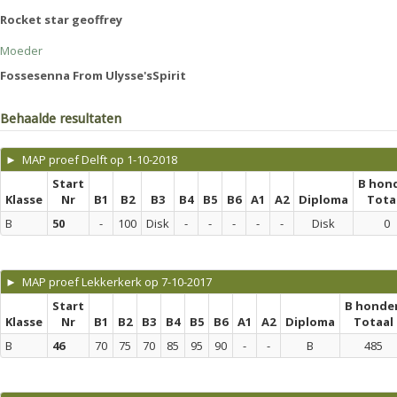
Rocket star geoffrey
Moeder
Fossesenna From Ulysse'sSpirit
Behaalde resultaten
► MAP proef Delft op 1-10-2018
Start
B hon
Klasse
Nr
B1
B2
B3
B4
B5
B6
A1
A2
Diploma
Tota
B
50
-
100
Disk
-
-
-
-
-
Disk
0
► MAP proef Lekkerkerk op 7-10-2017
Start
B honde
Klasse
Nr
B1
B2
B3
B4
B5
B6
A1
A2
Diploma
Totaal
B
46
70
75
70
85
95
90
-
-
B
485