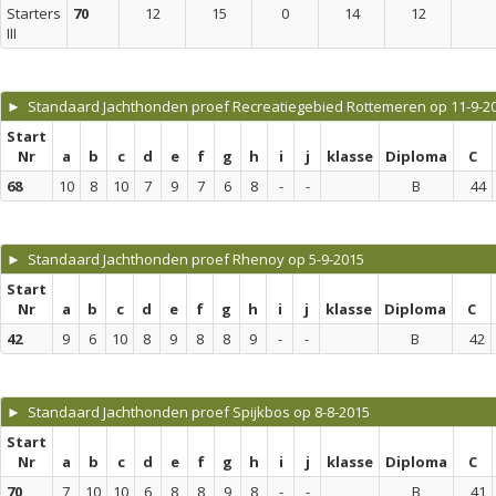
Starters
70
12
15
0
14
12
III
► Standaard Jachthonden proef Recreatiegebied Rottemeren op 11-9-2
Start
Nr
a
b
c
d
e
f
g
h
i
j
klasse
Diploma
C
68
10
8
10
7
9
7
6
8
-
-
B
44
► Standaard Jachthonden proef Rhenoy op 5-9-2015
Start
Nr
a
b
c
d
e
f
g
h
i
j
klasse
Diploma
C
42
9
6
10
8
9
8
8
9
-
-
B
42
► Standaard Jachthonden proef Spijkbos op 8-8-2015
Start
Nr
a
b
c
d
e
f
g
h
i
j
klasse
Diploma
C
70
7
10
10
6
8
8
9
8
-
-
B
41