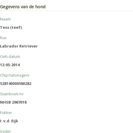
Gegevens van de hond
Naam
Tess (teef)
Ras
Labrador Retriever
Geb.datum
12-05-2014
Chip/tatoeagenr
528140000580282
Stamboek/nr
NHSB 2967018
Fokker
I. v.d. Eijk
Vader