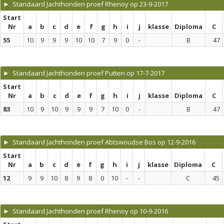
► Standaard Jachthonden proef Rhenoy op 23-9-2017
Start
Nr
a
b
c
d
e
f
g
h
i
j
klasse
Diploma
C
55
10
9
9
9
10
10
7
9
0
-
B
47
► Standaard Jachthonden proef Putten op 17-7-2017
Start
Nr
a
b
c
d
e
f
g
h
i
j
klasse
Diploma
C
83
10
9
10
9
9
9
7
10
0
-
B
47
► Standaard Jachthonden proef Abtswoudse Bos op 12-9-2016
Start
Nr
a
b
c
d
e
f
g
h
i
j
klasse
Diploma
C
12
9
9
10
8
9
8
0
10
-
-
C
45
► Standaard Jachthonden proef Rhenoy op 10-9-2016