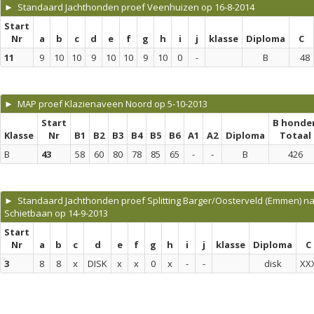
► Standaard Jachthonden proef Veenhuizen op 16-8-2014
Start
Nr
a
b
c
d
e
f
g
h
i
j
klasse
Diploma
C
11
9
10
10
9
10
10
9
10
0
-
B
48
► MAP proef Klazienaveen Noord op 5-10-2013
Start
B honde
Klasse
Nr
B1
B2
B3
B4
B5
B6
A1
A2
Diploma
Totaal
B
43
58
60
80
78
85
65
-
-
B
426
► Standaard Jachthonden proef Splitting Barger/Oosterveld (Emmen) n
Schietbaan op 14-9-2013
Start
Nr
a
b
c
d
e
f
g
h
i
j
klasse
Diploma
C
3
8
8
x
DISK
x
x
0
x
-
-
disk
XX