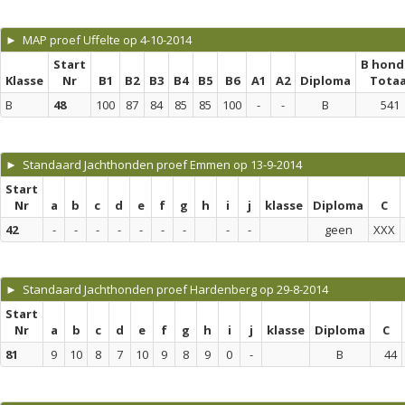
► MAP proef Uffelte op 4-10-2014
Start
B hond
Klasse
Nr
B1
B2
B3
B4
B5
B6
A1
A2
Diploma
Totaa
B
48
100
87
84
85
85
100
-
-
B
541
► Standaard Jachthonden proef Emmen op 13-9-2014
Start
Nr
a
b
c
d
e
f
g
h
i
j
klasse
Diploma
C
42
-
-
-
-
-
-
-
-
-
geen
XXX
► Standaard Jachthonden proef Hardenberg op 29-8-2014
Start
Nr
a
b
c
d
e
f
g
h
i
j
klasse
Diploma
C
81
9
10
8
7
10
9
8
9
0
-
B
44