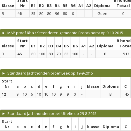
Start
B honde
Klasse
Nr
B1
B2
B3
B4
B5
B6
A1
A2
Diploma
Totaal
B
46
85
80
80
96
80
0
-
-
Geen
0
► MAP proef Rha / Steenderen gemeente Bronckhorst op 9-10-2015
Start
B hond
Klasse
Nr
B1
B2
B3
B4
B5
B6
A1
A2
Diploma
Totaa
B
46
80
100
80
70
83
100
-
-
B
513
► Standaard Jachthonden proef Leek op 19-9-2015
Start
Nr
a
b
c
d
e
f
g
h
i
j
klasse
Diploma
C
12
9
10
6
10
10
10
9
9
0
-
B
45
► Standaard Jachthonden proef Uffelte op 29-8-2015
Start
Nr
a
b
c
d
e
f
g
h
i
j
klasse
Diploma
C