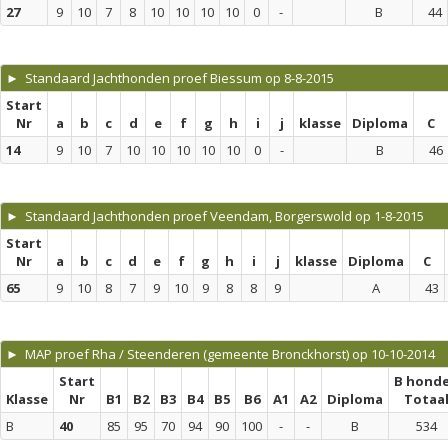
27
9
10
7
8
10
10
10
10
0
-
B
44
► Standaard Jachthonden proef Biessum op 8-8-2015
Start
Nr
a
b
c
d
e
f
g
h
i
j
klasse
Diploma
C
14
9
10
7
10
10
10
10
10
0
-
B
46
► Standaard Jachthonden proef Veendam, Borgerswold op 1-8-2015
Start
Nr
a
b
c
d
e
f
g
h
i
j
klasse
Diploma
C
65
9
10
8
7
9
10
9
8
8
9
A
43
► MAP proef Rha / Steenderen (gemeente Bronckhorst) op 10-10-2014
Start
B hond
Klasse
Nr
B1
B2
B3
B4
B5
B6
A1
A2
Diploma
Totaa
B
40
85
95
70
94
90
100
-
-
B
534