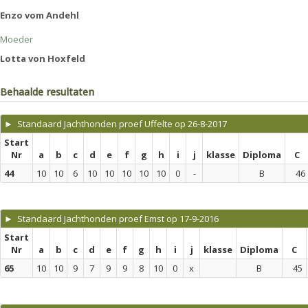
Enzo vom Andehl
Moeder
Lotta von Hoxfeld
Behaalde resultaten
► Standaard Jachthonden proef Uffelte op 26-8-2017
Start
Nr
a
b
c
d
e
f
g
h
i
j
klasse
Diploma
C
44
10
10
6
10
10
10
10
10
0
-
B
46
► Standaard Jachthonden proef Emst op 17-9-2016
Start
Nr
a
b
c
d
e
f
g
h
i
j
klasse
Diploma
C
65
10
10
9
7
9
9
8
10
0
x
B
45