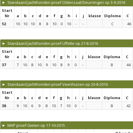
► Standaard Jachthonden proef Oldenzaal/Deurningen op 3-9-2016
Start
Nr
a
b
c
d
e
f
g
h
i
j
klasse
Diploma
C
52
10
10
10
8
8
10
0
10
-
-
C
46
► Standaard Jachthonden proef Uffelte op 27-8-2016
Start
Nr
a
b
c
d
e
f
g
h
i
j
klasse
Diploma
C
37
7
10
8
10
9
10
8
9
0
-
B
44
► Standaard Jachthonden proef Veenhuizen op 20-8-2016
Start
Nr
a
b
c
d
e
f
g
h
i
j
klasse
Diploma
C
38
9
10
6
9
8
10
7
10
0
-
B
42
► MAP proef Gieten op 17-10-2015