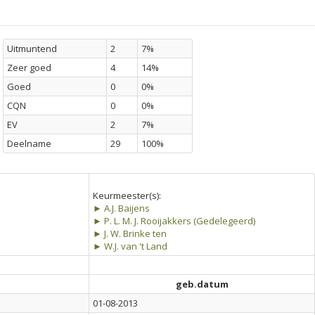
Uitmuntend
2
7%
Zeer goed
4
14%
Goed
0
0%
CQN
0
0%
EV
2
7%
Deelname
29
100%
Keurmeester(s):
► A.J. Baijens
► P. L. M. J. Rooijakkers (Gedelegeerd)
► J. W. Brinke ten
► W.J. van 't Land
geb.datum
01-08-2013