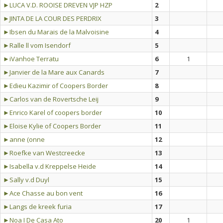
►LUCA V.D. ROOISE DREVEN VJP HZP
2
►JINTA DE LA COUR DES PERDRIX
3
►Ibsen du Marais de la Malvoisine
4
►Ralle ll vom Isendorf
5
►iVanhoe Terratu
6
1
►Janvier de la Mare aux Canards
7
►Edieu Kazimir of Coopers Border
8
►Carlos van de Rovertsche Leij
9
►Enrico Karel of coopers border
10
►Eloise Kylie of Coopers Border
11
►anne (onne
12
►Roefke van Westcreecke
13
►Isabella v.d Kreppelse Heide
14
►Sally v.d Duyl
15
►Ace Chasse au bon vent
16
►Langs de kreek furia
17
►Noa I De Casa Ato
20
1