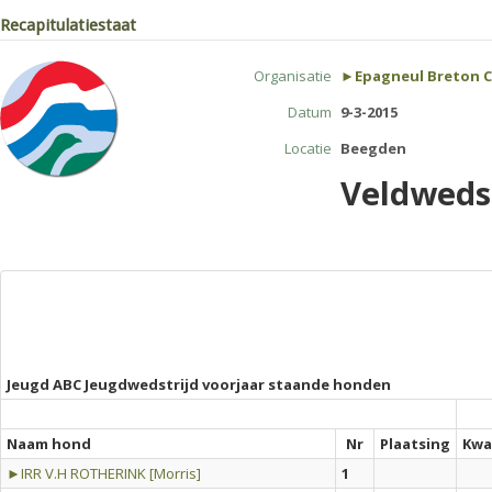
Recapitulatiestaat
Organisatie
►Epagneul Breton C
Datum
9-3-2015
Locatie
Beegden
Veldwedst
Jeugd ABC Jeugdwedstrijd voorjaar staande honden
Naam hond
Nr
Plaatsing
Kwal
►IRR V.H ROTHERINK [Morris]
1