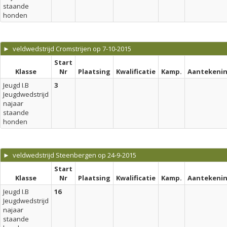
staande
honden
► veldwedstrijd Cromstrijen op 7-10-2015
Start
Klasse
Nr
Plaatsing
Kwalificatie
Kamp.
Aantekeni
Jeugd I.B
3
Jeugdwedstrijd
najaar
staande
honden
► veldwedstrijd Steenbergen op 24-9-2015
Start
Klasse
Nr
Plaatsing
Kwalificatie
Kamp.
Aantekeni
Jeugd I.B
16
Jeugdwedstrijd
najaar
staande