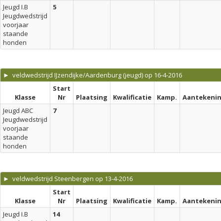
Jeugd I.B
5
Jeugdwedstrijd
voorjaar
staande
honden
► veldwedstrijd IJzendijke/Aardenburg (jeugd) op 16-4-2016
Start
Klasse
Nr
Plaatsing
Kwalificatie
Kamp.
Aantekeni
Jeugd ABC
7
Jeugdwedstrijd
voorjaar
staande
honden
► veldwedstrijd Steenbergen op 13-4-2016
Start
Klasse
Nr
Plaatsing
Kwalificatie
Kamp.
Aantekeni
Jeugd I.B
14