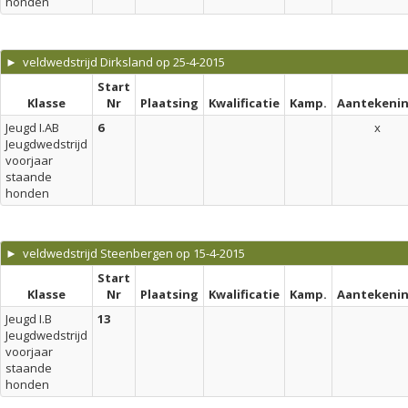
honden
► veldwedstrijd Dirksland op 25-4-2015
Start
Klasse
Nr
Plaatsing
Kwalificatie
Kamp.
Aantekeni
Jeugd I.AB
6
x
Jeugdwedstrijd
voorjaar
staande
honden
► veldwedstrijd Steenbergen op 15-4-2015
Start
Klasse
Nr
Plaatsing
Kwalificatie
Kamp.
Aantekeni
Jeugd I.B
13
Jeugdwedstrijd
voorjaar
staande
honden