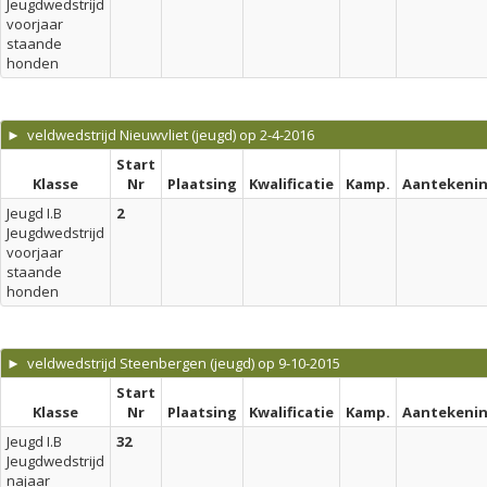
Jeugdwedstrijd
voorjaar
staande
honden
► veldwedstrijd Nieuwvliet (jeugd) op 2-4-2016
Start
Klasse
Nr
Plaatsing
Kwalificatie
Kamp.
Aantekeni
Jeugd I.B
2
Jeugdwedstrijd
voorjaar
staande
honden
► veldwedstrijd Steenbergen (jeugd) op 9-10-2015
Start
Klasse
Nr
Plaatsing
Kwalificatie
Kamp.
Aantekeni
Jeugd I.B
32
Jeugdwedstrijd
najaar