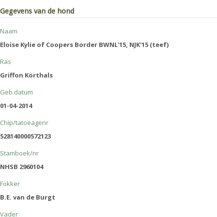
Gegevens van de hond
Naam
Eloise Kylie of Coopers Border BWNL'15, NJK'15 (teef)
Ras
Griffon Korthals
Geb.datum
01-04-2014
Chip/tatoeagenr
528140000572123
Stamboek/nr
NHSB 2960104
Fokker
B.E. van de Burgt
Vader