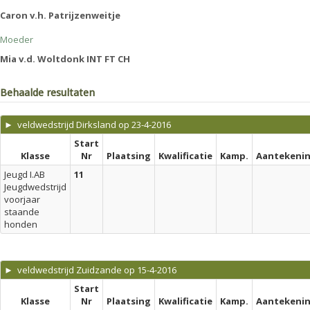
Caron v.h. Patrijzenweitje
Moeder
Mia v.d. Woltdonk INT FT CH
Behaalde resultaten
► veldwedstrijd Dirksland op 23-4-2016
Start
Klasse
Nr
Plaatsing
Kwalificatie
Kamp.
Aantekeni
Jeugd I.AB
11
Jeugdwedstrijd
voorjaar
staande
honden
► veldwedstrijd Zuidzande op 15-4-2016
Start
Klasse
Nr
Plaatsing
Kwalificatie
Kamp.
Aantekeni