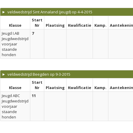
► veldwedstrijd Sint Annaland (jeugd) op 4-4-2015
Start
Klasse
Nr
Plaatsing
Kwalificatie
Kamp.
Aantekeni
Jeugd I.AB
7
Jeugdwedstrijd
voorjaar
staande
honden
► veldwedstrijd Beegden op 9-3-2015
Start
Klasse
Nr
Plaatsing
Kwalificatie
Kamp.
Aantekeni
Jeugd ABC
11
Jeugdwedstrijd
voorjaar
staande
honden