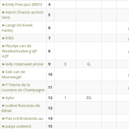
►Emily Free Jazz (INDY)
4
►Aaron Chasse au bon
5
Vent
►Langs De Kreek
6
Harley
►R'BO
7
►Fleurtje van de
Westkerkseberg VJP
8
HZP
►lady roepnaam jessie
9
3
G
►Seb van de
10
Moerwegel
►P''Harrie de la
11
Louviere en Champagne
►Aybo
12
1
ZG
►Ludine Ruisseau de
13
Bétail
►Piet v/d Broklands-au
14
►pasja sudwest
15