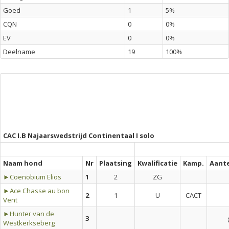
Goed
1
5%
CQN
0
0%
EV
0
0%
Deelname
19
100%
CAC I.B Najaarswedstrijd Continentaal I solo
Naam hond
Nr
Plaatsing
Kwalificatie
Kamp.
Aant
►Coenobium Elios
1
2
ZG
►Ace Chasse au bon
2
1
U
CACT
Vent
►Hunter van de
3
Westkerkseberg