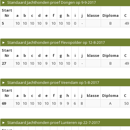
► Standaard Jachthonden proef Dongen op 9-9-2017
Start
Nr
a
b
c
d
e
f
g
h
i
j
klasse
Diploma
C
5
10
10
10
10
9
10
10
10
0
-
B
49
► Standaard Jachthonden proef Flevopolder op 12-8-2017
Start
Nr
a
b
c
d
e
f
g
h
i
j
klasse
Diploma
C
27
10
10
10
10
9
10
10
10
0
-
B
49
► Standaard Jachthonden proef Veendam op 5-8-2017
Start
Nr
a
b
c
d
e
f
g
h
i
j
klasse
Diploma
C
69
10
10
10
10
10
10
9
9
6
8
A
50
► Standaard Jachthonden proef Lunteren op 22-7-2017