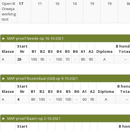
Open III
17
11
16
14
19
19
8
Orweja
working
test
► MAP proef Neede op 16-10-2021
Start
B hond
Klasse
Nr
B1
B2
B3
B4
B5
B6
A1
A2
Diploma
Totaa
A
20
100
95
-
100
70
-
80
90
A
--
► MAP proef Rozendaal (Gld) op 9-10-2021
Start
B hon
Klasse
Nr
B1
B2
B3
B4
B5
B6
A1
A2
Diploma
Tota
A
4
80
100
-
100
100
-
60
95
A
--
► MAP proef Baarn op 2-10-2021
Start
B ho