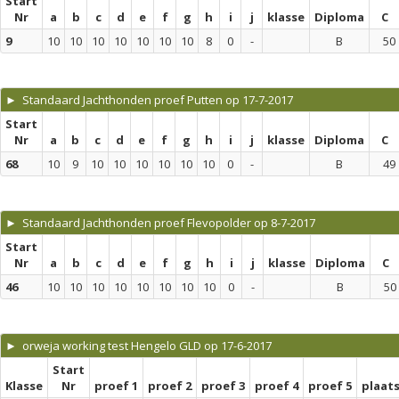
Start
Nr
a
b
c
d
e
f
g
h
i
j
klasse
Diploma
C
9
10
10
10
10
10
10
10
8
0
-
B
50
► Standaard Jachthonden proef Putten op 17-7-2017
Start
Nr
a
b
c
d
e
f
g
h
i
j
klasse
Diploma
C
68
10
9
10
10
10
10
10
10
0
-
B
49
► Standaard Jachthonden proef Flevopolder op 8-7-2017
Start
Nr
a
b
c
d
e
f
g
h
i
j
klasse
Diploma
C
46
10
10
10
10
10
10
10
10
0
-
B
50
► orweja working test Hengelo GLD op 17-6-2017
Start
Klasse
Nr
proef 1
proef 2
proef 3
proef 4
proef 5
plaat