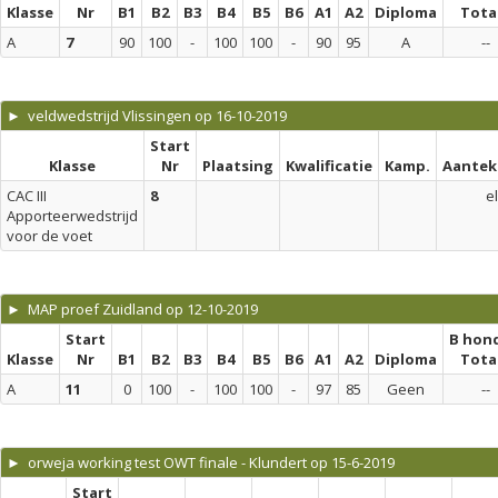
Klasse
Nr
B1
B2
B3
B4
B5
B6
A1
A2
Diploma
Tota
A
7
90
100
-
100
100
-
90
95
A
--
► veldwedstrijd Vlissingen op 16-10-2019
Start
Klasse
Nr
Plaatsing
Kwalificatie
Kamp.
Aantek
CAC III
8
el
Apporteerwedstrijd
voor de voet
► MAP proef Zuidland op 12-10-2019
Start
B hon
Klasse
Nr
B1
B2
B3
B4
B5
B6
A1
A2
Diploma
Tota
A
11
0
100
-
100
100
-
97
85
Geen
--
► orweja working test OWT finale - Klundert op 15-6-2019
Start