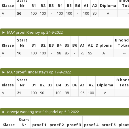
Start
B ho
Klasse
Nr
B1
B2
B3
B4
B5
B6
A1
A2
Diploma
Tot
A
56
100
100
-
100
100
-
100
80
A
-
► MAP proef Rhenoy op 24-9-2022
Start
B hond
Klasse
Nr
B1
B2
B3
B4
B5
B6
A1
A2
Diploma
Totaa
A
16
100
100
-
98
85
-
75
95
A
--
► MAP proef Hindersteyn op 17-9-2022
Start
B hon
Klasse
Nr
B1
B2
B3
B4
B5
B6
A1
A2
Diploma
Tota
A
21
100
90
-
100
98
-
96
100
A
--
► orweja working test Schijndel op 5-3-2022
Start
Klasse
Nr
proef 1
proef 2
proef 3
proef 4
proef 5
plaa