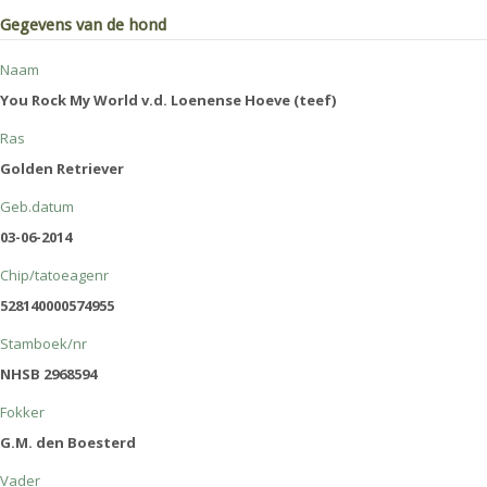
Gegevens van de hond
Naam
You Rock My World v.d. Loenense Hoeve (teef)
Ras
Golden Retriever
Geb.datum
03-06-2014
Chip/tatoeagenr
528140000574955
Stamboek/nr
NHSB 2968594
Fokker
G.M. den Boesterd
Vader