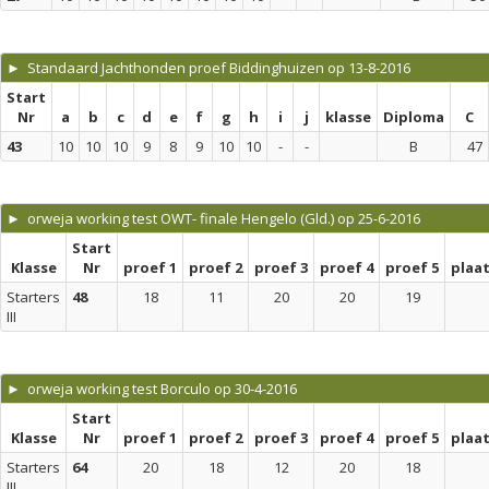
► Standaard Jachthonden proef Biddinghuizen op 13-8-2016
Start
Nr
a
b
c
d
e
f
g
h
i
j
klasse
Diploma
C
43
10
10
10
9
8
9
10
10
-
-
B
47
► orweja working test OWT- finale Hengelo (Gld.) op 25-6-2016
Start
Klasse
Nr
proef 1
proef 2
proef 3
proef 4
proef 5
plaa
Starters
48
18
11
20
20
19
III
► orweja working test Borculo op 30-4-2016
Start
Klasse
Nr
proef 1
proef 2
proef 3
proef 4
proef 5
plaa
Starters
64
20
18
12
20
18
III