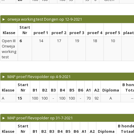
► orweja working test Dongen op 12-9-2021
Start
Klasse
Nr
proef 1
proef 2
proef 3
proef 4
proef 5
plaa
Open III
6
14
17
19
18
10
Orweja
working
test
► MAP proef Flevopolder op 4-9-2021
Start
B ho
Klasse
Nr
B1
B2
B3
B4
B5
B6
A1
A2
Diploma
Tot
A
15
100
100
-
100
100
-
70
92
A
--
► MAP proef Flevopolder op 31-7-2021
Start
B hond
Klasse
Nr
B1
B2
B3
B4
B5
B6
A1
A2
Diploma
Totaa