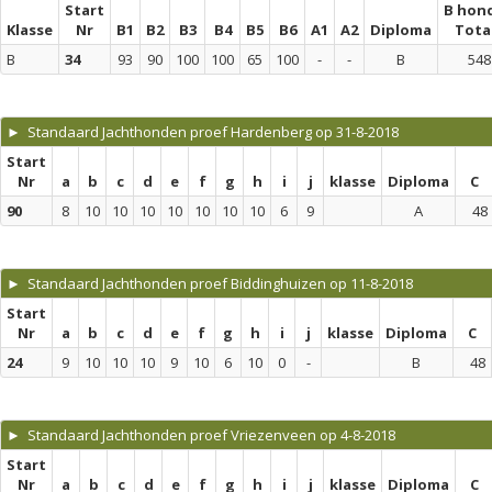
Start
B hon
Klasse
Nr
B1
B2
B3
B4
B5
B6
A1
A2
Diploma
Tota
B
34
93
90
100
100
65
100
-
-
B
548
► Standaard Jachthonden proef Hardenberg op 31-8-2018
Start
Nr
a
b
c
d
e
f
g
h
i
j
klasse
Diploma
C
90
8
10
10
10
10
10
10
10
6
9
A
48
► Standaard Jachthonden proef Biddinghuizen op 11-8-2018
Start
Nr
a
b
c
d
e
f
g
h
i
j
klasse
Diploma
C
24
9
10
10
10
9
10
6
10
0
-
B
48
► Standaard Jachthonden proef Vriezenveen op 4-8-2018
Start
Nr
a
b
c
d
e
f
g
h
i
j
klasse
Diploma
C