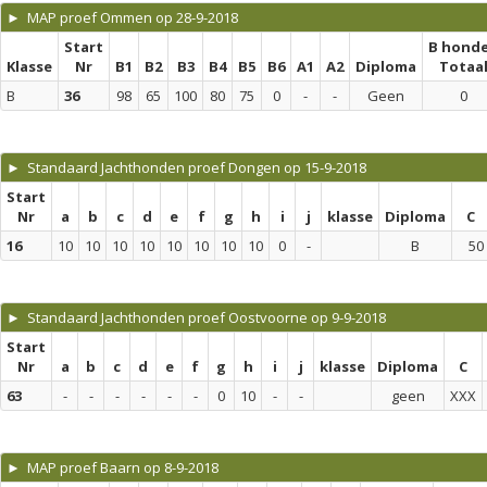
► MAP proef Ommen op 28-9-2018
Start
B hond
Klasse
Nr
B1
B2
B3
B4
B5
B6
A1
A2
Diploma
Totaa
B
36
98
65
100
80
75
0
-
-
Geen
0
► Standaard Jachthonden proef Dongen op 15-9-2018
Start
Nr
a
b
c
d
e
f
g
h
i
j
klasse
Diploma
C
16
10
10
10
10
10
10
10
10
0
-
B
50
► Standaard Jachthonden proef Oostvoorne op 9-9-2018
Start
Nr
a
b
c
d
e
f
g
h
i
j
klasse
Diploma
C
63
-
-
-
-
-
-
0
10
-
-
geen
XXX
► MAP proef Baarn op 8-9-2018