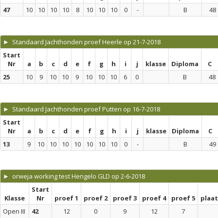
47
10
10
10
10
8
10
10
10
0
-
B
48
► Standaard Jachthonden proef Heerle op 21-7-2018
Start
Nr
a
b
c
d
e
f
g
h
i
j
klasse
Diploma
C
25
10
9
10
10
9
10
10
10
6
0
B
48
► Standaard Jachthonden proef Putten op 16-7-2018
Start
Nr
a
b
c
d
e
f
g
h
i
j
klasse
Diploma
C
13
9
10
10
10
10
10
10
10
0
-
B
49
► orweja working test Hengelo GLD op 2-6-2018
Start
Klasse
Nr
proef 1
proef 2
proef 3
proef 4
proef 5
plaa
Open III
42
12
0
9
12
7