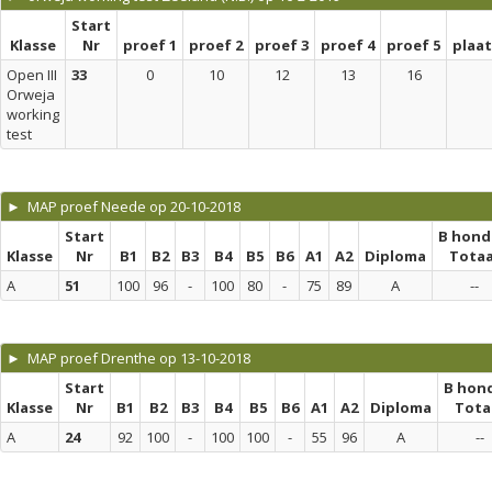
Start
Klasse
Nr
proef 1
proef 2
proef 3
proef 4
proef 5
plaa
Open III
33
0
10
12
13
16
Orweja
working
test
► MAP proef Neede op 20-10-2018
Start
B hond
Klasse
Nr
B1
B2
B3
B4
B5
B6
A1
A2
Diploma
Totaa
A
51
100
96
-
100
80
-
75
89
A
--
► MAP proef Drenthe op 13-10-2018
Start
B hon
Klasse
Nr
B1
B2
B3
B4
B5
B6
A1
A2
Diploma
Tota
A
24
92
100
-
100
100
-
55
96
A
--