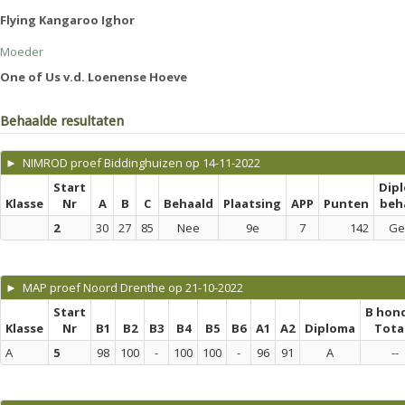
Flying Kangaroo Ighor
Moeder
One of Us v.d. Loenense Hoeve
Behaalde resultaten
► NIMROD proef Biddinghuizen op 14-11-2022
Start
Dip
Klasse
Nr
A
B
C
Behaald
Plaatsing
APP
Punten
beh
2
30
27
85
Nee
9e
7
142
Ge
► MAP proef Noord Drenthe op 21-10-2022
Start
B hon
Klasse
Nr
B1
B2
B3
B4
B5
B6
A1
A2
Diploma
Tota
A
5
98
100
-
100
100
-
96
91
A
--