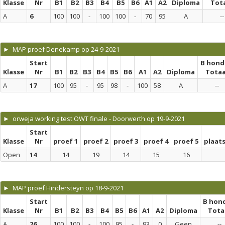
Klasse
Nr
B1
B2
B3
B4
B5
B6
A1
A2
Diploma
Tot
A
6
100
100
-
100
100
-
70
95
A
--
► MAP proef Denekamp op 24-9-2021
Start
B hond
Klasse
Nr
B1
B2
B3
B4
B5
B6
A1
A2
Diploma
Totaa
A
17
100
95
-
95
98
-
100
58
A
--
► orweja working test OWT finale - Doorwerth op 19-9-2021
Start
Klasse
Nr
proef 1
proef 2
proef 3
proef 4
proef 5
plaat
Open
14
14
19
14
15
16
► MAP proef Hindersteyn op 18-9-2021
Start
B hon
Klasse
Nr
B1
B2
B3
B4
B5
B6
A1
A2
Diploma
Tota
A
26
100
100
-
100
95
-
93
0
Geen
--