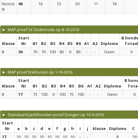
Novice
46
16
13
20
11
18
III
► MAP proef St Oedenrode op 8-10-2016
Start
B hond
Klasse
Nr
B1
B2
B3
B4
B5
B6
A1
A2
Diploma
Totaa
B
36
70
70
100
80
0
80
-
-
Geen
0
► MAP proef Enkhuizen op 1-10-2016
Start
B hon
Klasse
Nr
B1
B2
B3
B4
B5
B6
A1
A2
Diploma
Tota
B
17
73
100
0
100
75
100
-
-
Geen
0
► Standaard Jachthonden proef Dongen op 10-9-2016
Start
Nr
a
b
c
d
e
f
g
h
i
j
klasse
Diploma
C
27
10
10
10
10
10
10
10
10
-
-
B
50