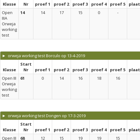
Klasse
Nr
proef 1
proef 2
proef 3
proef 4
proef 5
plaa
Open
14
14
17
15
0
-
IIIA
Orweja
working
test
► orweja working test Borculo op 13-4-2019
Start
Klasse
Nr
proef 1
proef 2
proef 3
proef 4
proef 5
plaa
Open III
61
0
14
16
18
16
Orweja
working
test
► orweja working test Dongen op 17-3-2019
Start
Klasse
Nr
proef 1
proef 2
proef 3
proef 4
proef 5
plaa
Open III
68
12
15
19
19
15