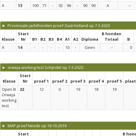
A
13
100
71
-
92
96
-
90
90
A
--
► Provinciale jachthonden proef Zuid-Holland op 7-3-2020
Start
B honden
Klasse
Nr
B1
B2
B3
B4
A1
A2
Diploma
Totaal
B
A
14
-
-
-
-
10
-
Geen
--
0
► orweja working test Schijndel op 1-3-2020
Start
Klasse
Nr
proef 1
proef 2
proef 3
proef 4
proef 5
plaa
Open III
22
12
0
19
18
19
Orweja
working
test
► MAP proef Neede op 19-10-2019
Start
B hon