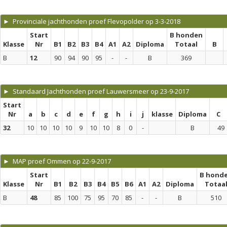
► Provinciale jachthonden proef Flevopolder op 3-3-2018
Start
B honden
Klasse
Nr
B1
B2
B3
B4
A1
A2
Diploma
Totaal
B
B
12
90
94
90
95
-
-
B
369
► Standaard Jachthonden proef Lauwersmeer op 23-9-2017
Start
Nr
a
b
c
d
e
f
g
h
i
j
klasse
Diploma
C
32
10
10
10
10
9
10
10
8
0
-
B
49
► MAP proef Ommen op 22-9-2017
Start
B hond
Klasse
Nr
B1
B2
B3
B4
B5
B6
A1
A2
Diploma
Totaa
B
48
85
100
75
95
70
85
-
-
B
510