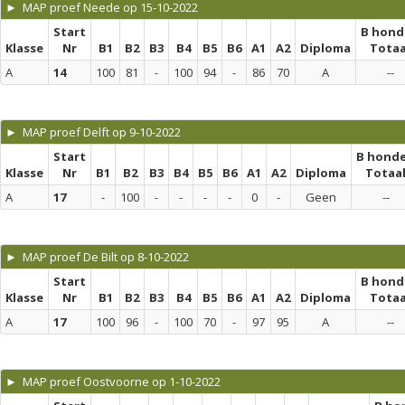
► MAP proef Neede op 15-10-2022
Start
B hond
Klasse
Nr
B1
B2
B3
B4
B5
B6
A1
A2
Diploma
Totaa
A
14
100
81
-
100
94
-
86
70
A
--
► MAP proef Delft op 9-10-2022
Start
B hond
Klasse
Nr
B1
B2
B3
B4
B5
B6
A1
A2
Diploma
Totaa
A
17
-
100
-
-
-
-
0
-
Geen
--
► MAP proef De Bilt op 8-10-2022
Start
B hond
Klasse
Nr
B1
B2
B3
B4
B5
B6
A1
A2
Diploma
Totaa
A
17
100
96
-
100
70
-
97
95
A
--
► MAP proef Oostvoorne op 1-10-2022