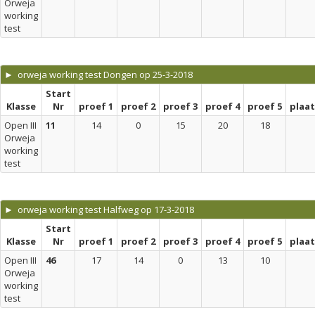
Orweja
working
test
► orweja working test Dongen op 25-3-2018
Start
Klasse
Nr
proef 1
proef 2
proef 3
proef 4
proef 5
plaa
Open III
11
14
0
15
20
18
Orweja
working
test
► orweja working test Halfweg op 17-3-2018
Start
Klasse
Nr
proef 1
proef 2
proef 3
proef 4
proef 5
plaa
Open III
46
17
14
0
13
10
Orweja
working
test