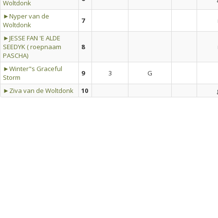
Woltdonk
►Nyper van de
7
Woltdonk
►JESSE FAN 'E ALDE
SEEDYK ( roepnaam
8
PASCHA)
►Winter"s Graceful
9
3
G
Storm
►Ziva van de Woltdonk
10