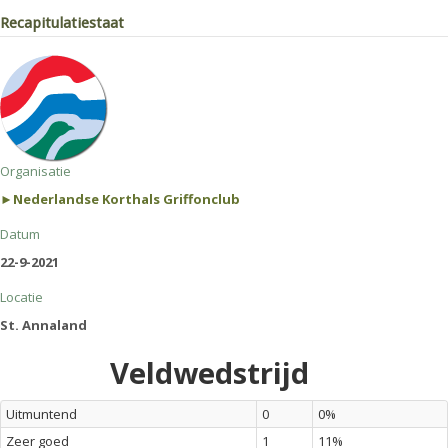
Recapitulatiestaat
Organisatie
►Nederlandse Korthals Griffonclub
Datum
22-9-2021
Locatie
St. Annaland
Veldwedstrijd
Uitmuntend
0
0%
Zeer goed
1
11%