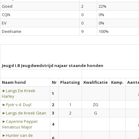
Goed
2
22%
CQN
0
0%
EV
0
0%
Deelname
9
100%
Jeugd I.B Jeugdwedstrijd najaar staande honden
Naam hond
Nr
Plaatsing
Kwalificatie
Kamp.
Aant
►Langs De Kreek
1
Harley
►Pjotr v.d. Duyl
2
1
ZG
►Langs de Kreek Gitan
3
2
G
►Cayenne Pepper
4
Venaticus Major
►Hunter van de
6