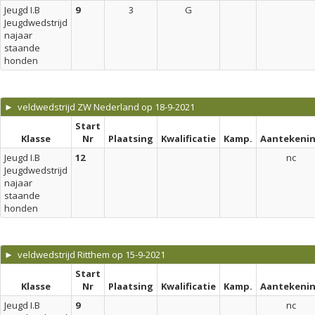
Jeugd I.B
9
3
G
Jeugdwedstrijd
najaar
staande
honden
► veldwedstrijd ZW Nederland op 18-9-2021
Start
Klasse
Nr
Plaatsing
Kwalificatie
Kamp.
Aantekeni
Jeugd I.B
12
nc
Jeugdwedstrijd
najaar
staande
honden
► veldwedstrijd Ritthem op 15-9-2021
Start
Klasse
Nr
Plaatsing
Kwalificatie
Kamp.
Aantekeni
Jeugd I.B
9
nc