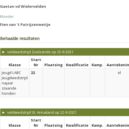
Gaetan vd Wielervelden
Moeder
Fien van 't Patrijzenweitje
Behaalde resultaten
► veldwedstrijd Zuidzande op 25-9-2021
Start
Klasse
Nr
Plaatsing
Kwalificatie
Kamp.
Aantekeni
Jeugd I.ABC
22
el
Jeugdwedstrijd
najaar
staande
honden
► veldwedstrijd St. Annaland op 22-9-2021
Start
Klasse
Nr
Plaatsing
Kwalificatie
Kamp.
Aantekeni