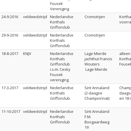
Fousek
Vereniging
24-9-2016
veldwedstrijd
Nederlandse
Cromstrijen
Kortha
Korthals
voorr
Griffonclub
29-9-2016
veldwedstrijd
Nederlandse
Cromstrijen
Korthals
Griffonclub
18-8-2017
KNJV
Nederlandse
Lage Mierde
alleen
Korthals
jachthut Francis
Kortha
Griffonclub
Wouters
Fouse
i.s.m: Cesky
Lage Mierde
Fousek
vereniging
17-3-2017
veldwedstrijd
Nederlandse
Sint Annaland
Champi
Korthals
(2-daagse
daagse
Griffonclub
Championnat)
en 18 
11-10-2017
veldwedstrijd
Nederlandse
Sint Annaland
Korthals
F.M.
Griffonclub
Boogaardweg
19