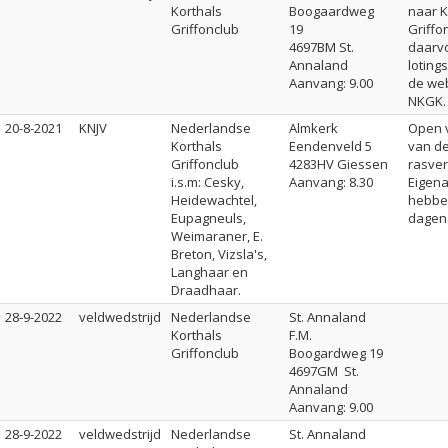
Korthals
Boogaardweg
naar K
Griffonclub
19
Griffon
4697BM St.
daarvo
Annaland
loting
Aanvang: 9.00
de web
NKGK.
20-8-2021
KNJV
Nederlandse
Almkerk
Open 
Korthals
Eendenveld 5
van d
Griffonclub
4283HV Giessen
rasver
i.s.m: Cesky,
Aanvang: 8.30
Eigenar
Heidewachtel,
hebbe
Eupagneuls,
dagen
Weimaraner, E.
Breton, Vizsla's,
Langhaar en
Draadhaar.
28-9-2022
veldwedstrijd
Nederlandse
St. Annaland
Korthals
F.M.
Griffonclub
Boogardweg 19
4697GM St.
Annaland
Aanvang: 9.00
28-9-2022
veldwedstrijd
Nederlandse
St. Annaland