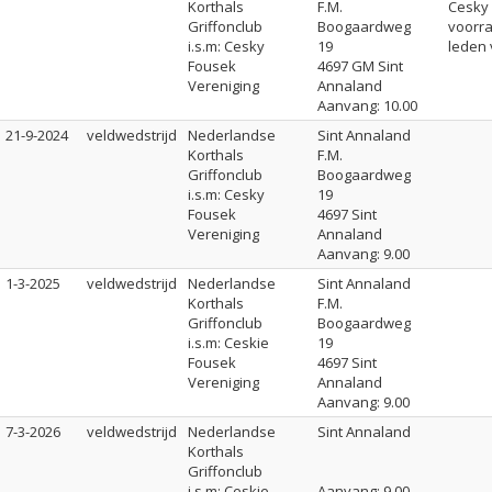
Korthals
F.M.
Cesky 
Griffonclub
Boogaardweg
voorr
i.s.m: Cesky
19
leden 
Fousek
4697 GM Sint
Vereniging
Annaland
Aanvang: 10.00
21-9-2024
veldwedstrijd
Nederlandse
Sint Annaland
Korthals
F.M.
Griffonclub
Boogaardweg
i.s.m: Cesky
19
Fousek
4697 Sint
Vereniging
Annaland
Aanvang: 9.00
1-3-2025
veldwedstrijd
Nederlandse
Sint Annaland
Korthals
F.M.
Griffonclub
Boogaardweg
i.s.m: Ceskie
19
Fousek
4697 Sint
Vereniging
Annaland
Aanvang: 9.00
7-3-2026
veldwedstrijd
Nederlandse
Sint Annaland
Korthals
Griffonclub
i.s.m: Ceskie
Aanvang: 9.00