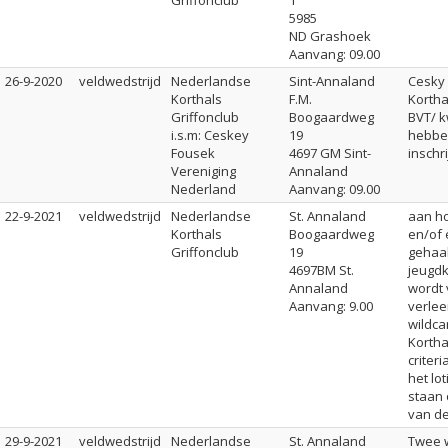
Griffonclub
1
5985
ND Grashoek
Aanvang: 09.00
26-9-2020
veldwedstrijd
Nederlandse
Sint-Annaland
Cesky
Korthals
F.M.
Kortha
Griffonclub
Boogaardweg
BVT/ k
i.s.m: Ceskey
19
hebbe
Fousek
4697 GM Sint-
inschri
Vereniging
Annaland
Nederland
Aanvang: 09.00
22-9-2021
veldwedstrijd
Nederlandse
St. Annaland
aan h
Korthals
Boogaardweg
en/of 
Griffonclub
19
gehaa
4697BM St.
jeugdk
Annaland
wordt
Aanvang: 9.00
verlee
wildca
Kortha
criter
het lo
staan 
van d
29-9-2021
veldwedstrijd
Nederlandse
St. Annaland
Twee 