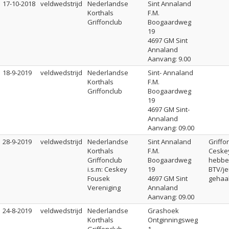
17-10-2018
veldwedstrijd
Nederlandse
Sint Annaland
Korthals
F.M.
Griffonclub
Boogaardweg
19
4697 GM Sint
Annaland
Aanvang: 9.00
18-9-2019
veldwedstrijd
Nederlandse
Sint- Annaland
Korthals
F.M.
Griffonclub
Boogaardweg
19
4697 GM Sint-
Annaland
Aanvang: 09.00
28-9-2019
veldwedstrijd
Nederlandse
Sint Annaland
Griffo
Korthals
F.M.
Ceske
Griffonclub
Boogaardweg
hebbe
i.s.m: Ceskey
19
BTV/je
Fousek
4697 GM Sint
gehaa
Vereniging
Annaland
Aanvang: 09.00
24-8-2019
veldwedstrijd
Nederlandse
Grashoek
Korthals
Ontginningsweg