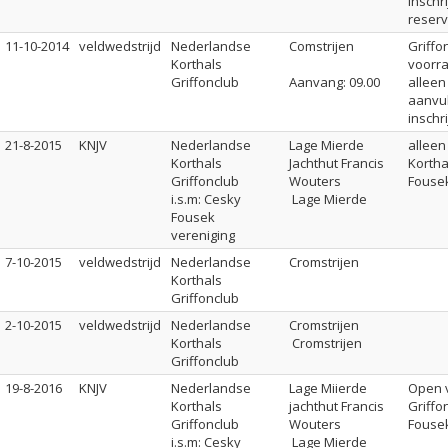
inschr
reserve
11-10-2014
veldwedstrijd
Nederlandse
Comstrijen
Griff
Korthals
voorra
Griffonclub
Aanvang: 09.00
alleen
aanvu
inschr
21-8-2015
KNJV
Nederlandse
Lage Mierde
alleen
Korthals
Jachthut Francis
Kortha
Griffonclub
Wouters
Fouse
i.s.m: Cesky
Lage Mierde
Fousek
vereniging
7-10-2015
veldwedstrijd
Nederlandse
Cromstrijen
Korthals
Griffonclub
2-10-2015
veldwedstrijd
Nederlandse
Cromstrijen
Korthals
Cromstrijen
Griffonclub
19-8-2016
KNJV
Nederlandse
Lage Miierde
Open v
Korthals
jachthut Francis
Griffo
Griffonclub
Wouters
Fouse
i.s.m: Cesky
Lage Mierde