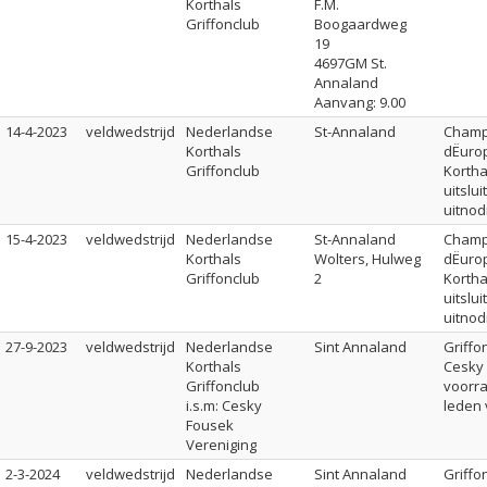
Korthals
F.M.
Griffonclub
Boogaardweg
19
4697GM St.
Annaland
Aanvang: 9.00
14-4-2023
veldwedstrijd
Nederlandse
St-Annaland
Champ
Korthals
dËurop
Griffonclub
Korth
uitslu
uitnod
15-4-2023
veldwedstrijd
Nederlandse
St-Annaland
Champ
Korthals
Wolters, Hulweg
dËurop
Griffonclub
2
Korth
uitslu
uitnod
27-9-2023
veldwedstrijd
Nederlandse
Sint Annaland
Griffo
Korthals
Cesky 
Griffonclub
voorr
i.s.m: Cesky
leden 
Fousek
Vereniging
2-3-2024
veldwedstrijd
Nederlandse
Sint Annaland
Griffo