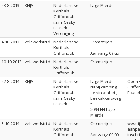
23-8-2013
KNJV
Nederlandse
Lage Mierde
Korthals
Griffonclub
i.s.m: Cesky
Fousek
Vereniging
4-10-2013
veldwedstrijd
Nederlandse
Cromstrijen
Korthals
Griffonclub
Aanvang: 09 uu
10-10-2013
veldwedstrijd
Nederlandse
Cromstrijen
Korthals
Griffonclub
22-8-2014
KNJV
Nederlandse
Lage Mierde
Open v
Korthals
Nabij camping
Griffo
Griffonclub
de vinkenhei ,
Fouse
i.s.m: Cesky
Beekakkersweg
Fousek
5
5094 EN Lage
Mierde
3-10-2014
veldwedstrijd
Nederlandse
Cromstrijen
westri
Korthals
aanpa
Griffonclub
Aanvang: 09.00
inschr