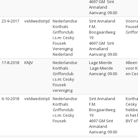
4697 GM Sint
Annaland
Aanvang: 09.00
23-9-2017
veldwedstrijd
Nederlandse
Sint Annaland
Voorr
Korthals
F.M.
Fousek
Griffonclub
Boogaardweg
Griffo
i.s.m: Cesky
19
Fousek
4697 GM Sint
Vereniging
Annalland
Nederland
Aanvang: 09.00
17-8-2018
KNJV
Nederlandse
Lage Mierde
Alleen
Korthals
Lage Mierde
voor K
Griffonclub
Aanvang: 09.00
en Ce
i.s.m: Cesky
Fousek
vereniging
6-10-2018
veldwedstrijd
Nederlandse
Sint Annaland
Kortha
Korthals
F.M.
Cesky
Griffonclub
Boogaardweg
hebbe
i.s.m: Cesky
19
in het
Fousek
4697 GM Sint
BVT of
Annaland
Aanvang: 09.00