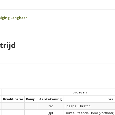
iging Langhaar
rijd
proeven
g
Kwalificatie
Kamp.
Aantekening
ras
ret
Epagneul Breton
gpt
Duitse Staande Hond (korthaar)