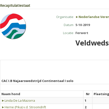
Recapitulatiestaat
Organisatie
►Nederlandse Veren
Datum
5-10-2019
Locatie
Ferwert
Veldwedst
CAC I.B Najaarswedstrijd Continentaal I solo
Naam hond
Nr
Plaatsin
►Linda De La Mazorra
1
►Herne (Pika) v.d. Stroomdrift
2