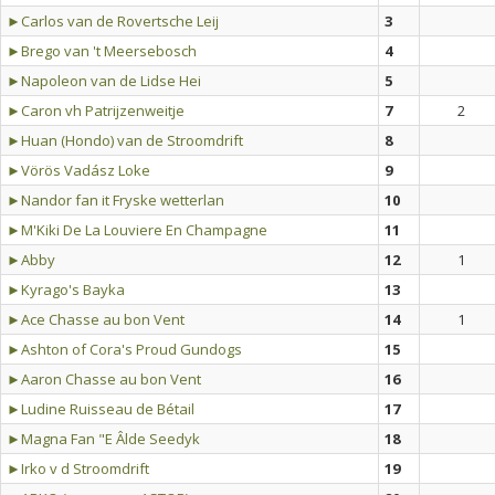
►Carlos van de Rovertsche Leij
3
►Brego van 't Meersebosch
4
►Napoleon van de Lidse Hei
5
►Caron vh Patrijzenweitje
7
2
►Huan (Hondo) van de Stroomdrift
8
►Vörös Vadász Loke
9
►Nandor fan it Fryske wetterlan
10
►M'Kiki De La Louviere En Champagne
11
►Abby
12
1
►Kyrago's Bayka
13
►Ace Chasse au bon Vent
14
1
►Ashton of Cora's Proud Gundogs
15
►Aaron Chasse au bon Vent
16
►Ludine Ruisseau de Bétail
17
►Magna Fan "E Âlde Seedyk
18
►Irko v d Stroomdrift
19