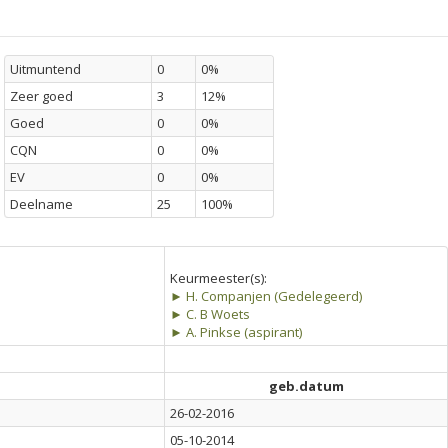
Uitmuntend
0
0%
Zeer goed
3
12%
Goed
0
0%
CQN
0
0%
EV
0
0%
Deelname
25
100%
Keurmeester(s):
► H. Companjen (Gedelegeerd)
► C. B Woets
► A. Pinkse (aspirant)
geb.datum
26-02-2016
05-10-2014