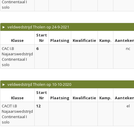
Continentaal I
solo
► veldwedstrijd Tholen op 24-9-2021
Start
Klasse
Nr
Plaatsing
Kwalificatie
Kamp.
Aanteken
CAC I.B
6
nc
Najaarswedstrijd
Continentaal I
solo
► veldwedstrijd Tholen op 10-10-2020
Start
Klasse
Nr
Plaatsing
Kwalificatie
Kamp.
Aanteken
CACIT I.B
12
el
Najaarswedstrijd
Continentaal I
solo