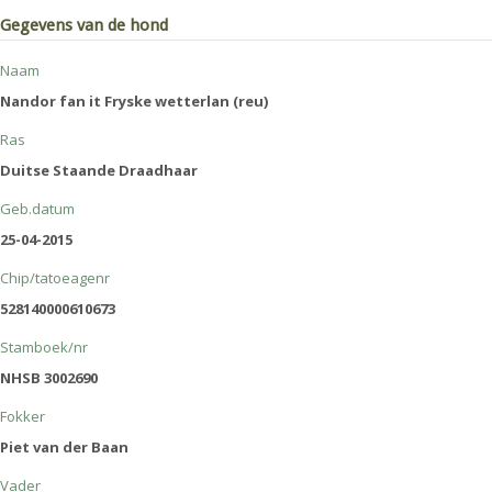
Gegevens van de hond
Naam
Nandor fan it Fryske wetterlan (reu)
Ras
Duitse Staande Draadhaar
Geb.datum
25-04-2015
Chip/tatoeagenr
528140000610673
Stamboek/nr
NHSB 3002690
Fokker
Piet van der Baan
Vader