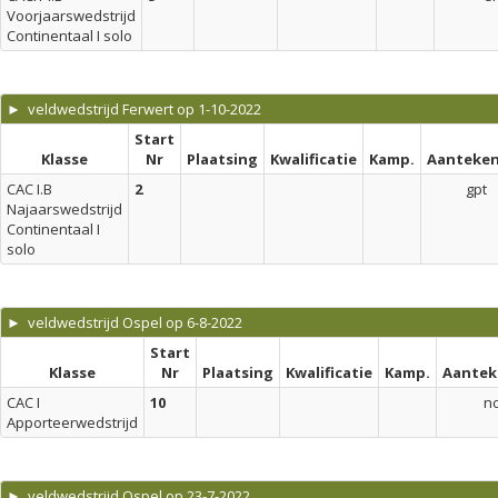
Voorjaarswedstrijd
Continentaal I solo
► veldwedstrijd Ferwert op 1-10-2022
Start
Klasse
Nr
Plaatsing
Kwalificatie
Kamp.
Aanteken
CAC I.B
2
gpt
Najaarswedstrijd
Continentaal I
solo
► veldwedstrijd Ospel op 6-8-2022
Start
Klasse
Nr
Plaatsing
Kwalificatie
Kamp.
Aantek
CAC I
10
n
Apporteerwedstrijd
► veldwedstrijd Ospel op 23-7-2022