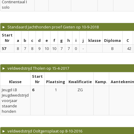
Continentaal I
solo
► Standaard Jachthonden proef Gieten op 10-9-2018
Start
Nr
a
b
c
d
e
f
g
h
i
j
klasse
Diploma
C
57
8
7
8
9
10
10
7
7
0
-
B
42
► veldwedstrijd Tholen op 15-4-2017
Start
Klasse
Nr
Plaatsing
Kwalificatie
Kamp.
Aantekeni
Jeugd I.B
6
1
ZG
Jeugdwedstrijd
voorjaar
staande
honden
► veldwedstrijd Ooltgensplaat op 8-10-2016