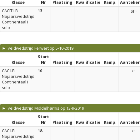
Klasse
Nr
Plaatsing
Kwalificatie
Kamp.
Aanteken
CACIT I.B
13
gpt
Najaarswedstrijd
Continentaal I
solo
► veldwedstrijd Ferwert op 5-10-2019
Start
Klasse
Nr
Plaatsing
Kwalificatie
Kamp.
Aanteken
CAC I.B
10
el
Najaarswedstrijd
Continentaal I
solo
► veldwedstrijd Middelharnis op 13-9-2019
Start
Klasse
Nr
Plaatsing
Kwalificatie
Kamp.
Aanteken
CAC I.B
18
el
Najaarswedstrijd