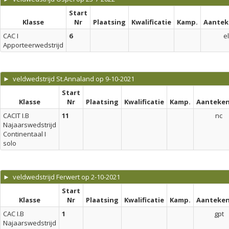
Start
Klasse
Nr
Plaatsing
Kwalificatie
Kamp.
Aantek
CAC I
6
el
Apporteerwedstrijd
► veldwedstrijd St.Annaland op 9-10-2021
Start
Klasse
Nr
Plaatsing
Kwalificatie
Kamp.
Aanteken
CACIT I.B
11
nc
Najaarswedstrijd
Continentaal I
solo
► veldwedstrijd Ferwert op 2-10-2021
Start
Klasse
Nr
Plaatsing
Kwalificatie
Kamp.
Aanteken
CAC I.B
1
gpt
Najaarswedstrijd