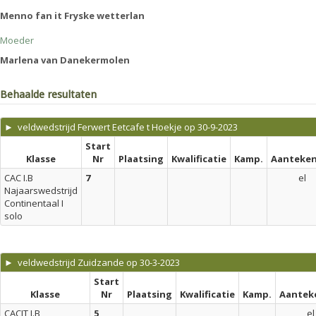
Menno fan it Fryske wetterlan
Moeder
Marlena van Danekermolen
Behaalde resultaten
► veldwedstrijd Ferwert Eetcafe t Hoekje op 30-9-2023
Start
Klasse
Nr
Plaatsing
Kwalificatie
Kamp.
Aanteken
CAC I.B
7
el
Najaarswedstrijd
Continentaal I
solo
► veldwedstrijd Zuidzande op 30-3-2023
Start
Klasse
Nr
Plaatsing
Kwalificatie
Kamp.
Aantek
CACIT I.B
5
el