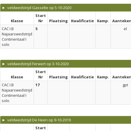
► veldwedstrijd Gasselte op 5-10-2020
Start
Klasse
Nr
Plaatsing
Kwalificatie
Kamp.
Aanteken
CAC I.B
5
el
Najaarswedstrijd
Continentaal I
solo
► veldwedstrijd Ferwert op 3-10-2020
Start
Klasse
Nr
Plaatsing
Kwalificatie
Kamp.
Aanteken
CAC I.B
17
gpt
Najaarswedstrijd
Continentaal I
solo
► veldwedstrijd De Heen op 9-10-2019
Start