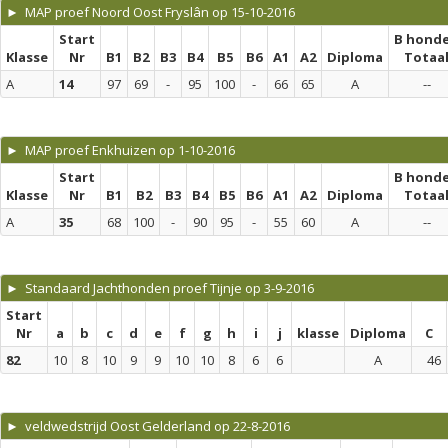
► MAP proef Noord Oost Fryslân op 15-10-2016
Start
B hond
Klasse
Nr
B1
B2
B3
B4
B5
B6
A1
A2
Diploma
Totaa
A
14
97
69
-
95
100
-
66
65
A
--
► MAP proef Enkhuizen op 1-10-2016
Start
B hond
Klasse
Nr
B1
B2
B3
B4
B5
B6
A1
A2
Diploma
Totaa
A
35
68
100
-
90
95
-
55
60
A
--
► Standaard Jachthonden proef Tijnje op 3-9-2016
Start
Nr
a
b
c
d
e
f
g
h
i
j
klasse
Diploma
C
82
10
8
10
9
9
10
10
8
6
6
A
46
► veldwedstrijd Oost Gelderland op 22-8-2016