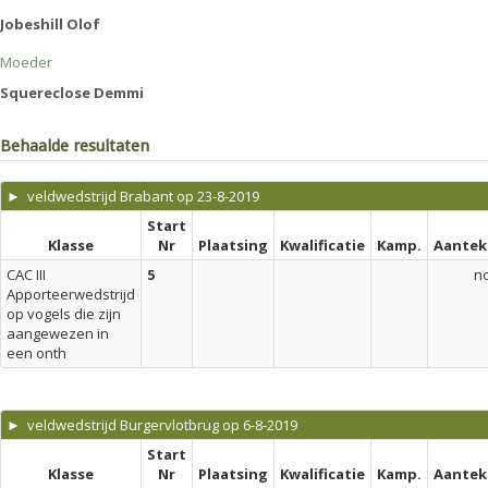
Jobeshill Olof
Moeder
Squereclose Demmi
Behaalde resultaten
► veldwedstrijd Brabant op 23-8-2019
Start
Klasse
Nr
Plaatsing
Kwalificatie
Kamp.
Aantek
CAC III
5
n
Apporteerwedstrijd
op vogels die zijn
aangewezen in
een onth
► veldwedstrijd Burgervlotbrug op 6-8-2019
Start
Klasse
Nr
Plaatsing
Kwalificatie
Kamp.
Aantek