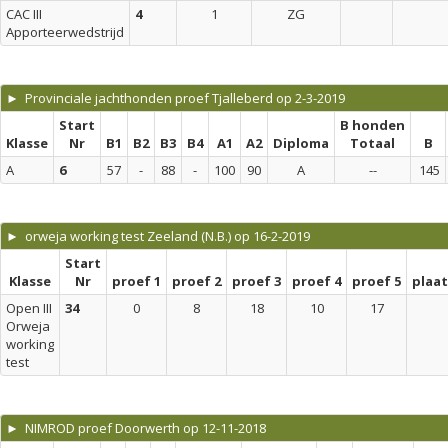
CAC III
4
1
ZG
Apporteerwedstrijd
► Provinciale jachthonden proef Tjalleberd op 2-3-2019
Start
B honden
Klasse
Nr
B1
B2
B3
B4
A1
A2
Diploma
Totaal
B
A
6
57
-
88
-
100
90
A
--
145
► orweja working test Zeeland (N.B.) op 16-2-2019
Start
Klasse
Nr
proef 1
proef 2
proef 3
proef 4
proef 5
plaa
Open III
34
0
8
18
10
17
Orweja
working
test
► NIMROD proef Doorwerth op 12-11-2018