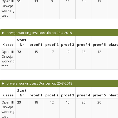
Open III
51
13
0
11
16
13
Orweja
working
test
► orweja working test Borculo op 28-4-2018
Start
Klasse
Nr
proef 1
proef 2
proef 3
proef 4
proef 5
plaa
Open III
72
15
17
12
18
12
Orweja
working
test
► orweja working test Dongen op 25-3-2018
Start
Klasse
Nr
proef 1
proef 2
proef 3
proef 4
proef 5
plaa
Open III
23
18
12
15
20
20
Orweja
working
test