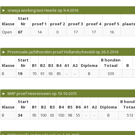
► orweja working test Heerle op 9-4-2016
Start
Klasse
Nr
proef 1
proef 2
proef 3
proef 4
proef 5
plaat
Open
67
14
0
17
17
16
► Provinciale jachthonden proef Hollandscheveld op 26-3-2016
Start
B honden
Klasse
Nr
B1
B2
B3
B4
A1
A2
Diploma
Totaal
B
B
19
70
91
93
85
-
-
B
339
► MAP proef Heerenveen op 10-10-2015
Start
B hond
Klasse
Nr
B1
B2
B3
B4
B5
B6
A1
A2
Diploma
Totaa
B
34
95
100
65
100
98
55
-
-
B
513