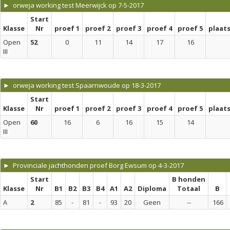
► orweja working test Meerwijck op 7-5-2017
Start
Klasse
Nr
proef 1
proef 2
proef 3
proef 4
proef 5
plaat
Open
52
0
11
14
17
16
III
► orweja working test Spaarnwoude op 18-3-2017
Start
Klasse
Nr
proef 1
proef 2
proef 3
proef 4
proef 5
plaat
Open
60
16
6
16
15
14
III
► Provinciale jachthonden proef Borg Ewsum op 4-3-2017
Start
B honden
Klasse
Nr
B1
B2
B3
B4
A1
A2
Diploma
Totaal
B
A
2
85
-
81
-
93
20
Geen
--
166