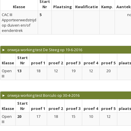
Start
Klasse
Nr
Plaatsing
Kwalificatie
Kamp.
Aantek
CAC III
5
n
Apporteerwedstrijd
op duiven en/of
eendentrek
► orweja working test De Steeg op 19-6-2016
Start
Klasse
Nr
proef 1
proef 2
proef 3
proef 4
proef 5
plaat
Open
13
18
12
19
12
20
III
► orweja working test Borculo op 30-4-2016
Start
Klasse
Nr
proef 1
proef 2
proef 3
proef 4
proef 5
plaat
Open
20
17
18
15
10
12
III