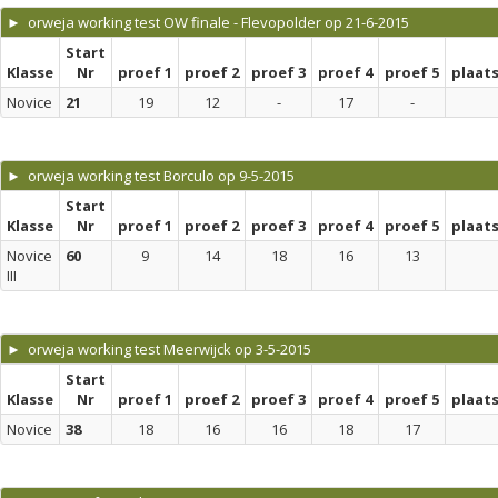
► orweja working test OW finale - Flevopolder op 21-6-2015
Start
Klasse
Nr
proef 1
proef 2
proef 3
proef 4
proef 5
plaat
Novice
21
19
12
-
17
-
► orweja working test Borculo op 9-5-2015
Start
Klasse
Nr
proef 1
proef 2
proef 3
proef 4
proef 5
plaat
Novice
60
9
14
18
16
13
III
► orweja working test Meerwijck op 3-5-2015
Start
Klasse
Nr
proef 1
proef 2
proef 3
proef 4
proef 5
plaat
Novice
38
18
16
16
18
17