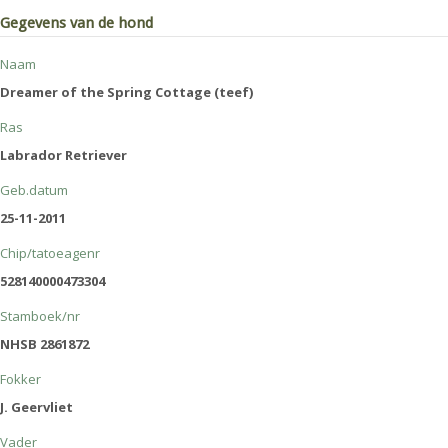
Gegevens van de hond
Naam
Dreamer of the Spring Cottage (teef)
Ras
Labrador Retriever
Geb.datum
25-11-2011
Chip/tatoeagenr
528140000473304
Stamboek/nr
NHSB 2861872
Fokker
J. Geervliet
Vader