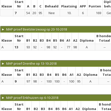
Start
Dip
Klasse
Nr
A
B
C
Behaald
Plaatsing
APP
Punten
beh
7
54
20
95
Nee
10.
6
169
Ge
► MAP proef Beetsterzwaag op 20-10-2018
Start
B honde
Klasse
Nr
B1
B2
B3
B4
B5
B6
A1
A2
Diploma
Totaal
A
13
93
92
-
98
92
-
77
98
A
--
► MAP proef Drenthe op 13-10-2018
Start
B hon
Klasse
Nr
B1
B2
B3
B4
B5
B6
A1
A2
Diploma
Tota
A
9
97
98
-
100
100
-
100
95
A
--
► MAP proef Enkhuizen op 6-10-2018
Start
B hond
Klasse
Nr
B1
B2
B3
B4
B5
B6
A1
A2
Diploma
Totaa