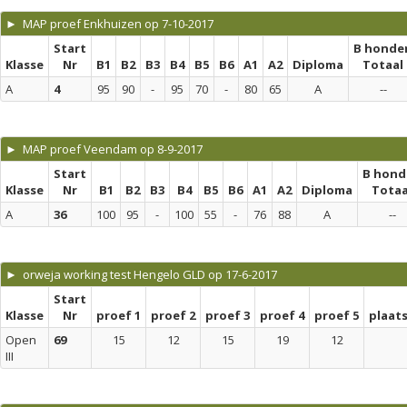
► MAP proef Enkhuizen op 7-10-2017
Start
B honde
Klasse
Nr
B1
B2
B3
B4
B5
B6
A1
A2
Diploma
Totaal
A
4
95
90
-
95
70
-
80
65
A
--
► MAP proef Veendam op 8-9-2017
Start
B hond
Klasse
Nr
B1
B2
B3
B4
B5
B6
A1
A2
Diploma
Totaa
A
36
100
95
-
100
55
-
76
88
A
--
► orweja working test Hengelo GLD op 17-6-2017
Start
Klasse
Nr
proef 1
proef 2
proef 3
proef 4
proef 5
plaat
Open
69
15
12
15
19
12
III