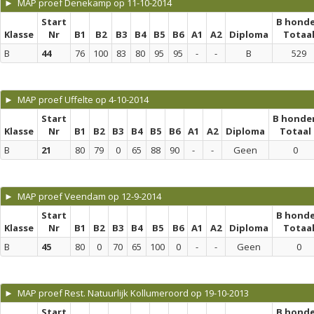
► MAP proef Denekamp op 11-10-2014
Start
B hond
Klasse
Nr
B1
B2
B3
B4
B5
B6
A1
A2
Diploma
Totaa
B
44
76
100
83
80
95
95
-
-
B
529
► MAP proef Uffelte op 4-10-2014
Start
B honde
Klasse
Nr
B1
B2
B3
B4
B5
B6
A1
A2
Diploma
Totaal
B
21
80
79
0
65
88
90
-
-
Geen
0
► MAP proef Veendam op 12-9-2014
Start
B hond
Klasse
Nr
B1
B2
B3
B4
B5
B6
A1
A2
Diploma
Totaa
B
45
80
0
70
65
100
0
-
-
Geen
0
► MAP proef Rest. Natuurlijk Kollumeroord op 19-10-2013
Start
B hond