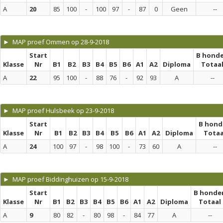
A
20
85
100
-
100
97
-
87
0
Geen
--
► MAP proef Ommen op 28-9-2018
Start
B hond
Klasse
Nr
B1
B2
B3
B4
B5
B6
A1
A2
Diploma
Totaa
A
22
95
100
-
88
76
-
92
93
A
--
► MAP proef Hulsbeek op 23-9-2018
Start
B hond
Klasse
Nr
B1
B2
B3
B4
B5
B6
A1
A2
Diploma
Totaa
A
24
100
97
-
98
100
-
73
60
A
--
► MAP proef Biddinghuizen op 15-9-2018
Start
B honde
Klasse
Nr
B1
B2
B3
B4
B5
B6
A1
A2
Diploma
Totaal
A
9
80
82
-
80
98
-
84
77
A
--