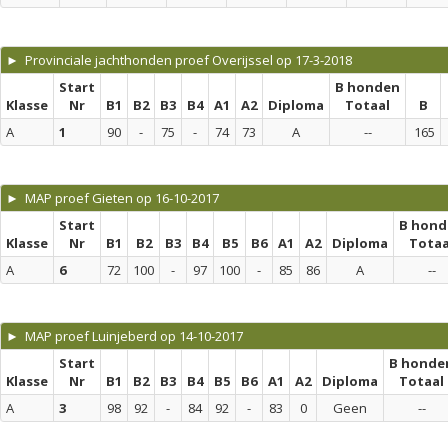
► Provinciale jachthonden proef Overijssel op 17-3-2018
Start
B honden
Klasse
Nr
B1
B2
B3
B4
A1
A2
Diploma
Totaal
B
A
1
90
-
75
-
74
73
A
--
165
► MAP proef Gieten op 16-10-2017
Start
B hond
Klasse
Nr
B1
B2
B3
B4
B5
B6
A1
A2
Diploma
Totaa
A
6
72
100
-
97
100
-
85
86
A
--
► MAP proef Luinjeberd op 14-10-2017
Start
B honde
Klasse
Nr
B1
B2
B3
B4
B5
B6
A1
A2
Diploma
Totaal
A
3
98
92
-
84
92
-
83
0
Geen
--