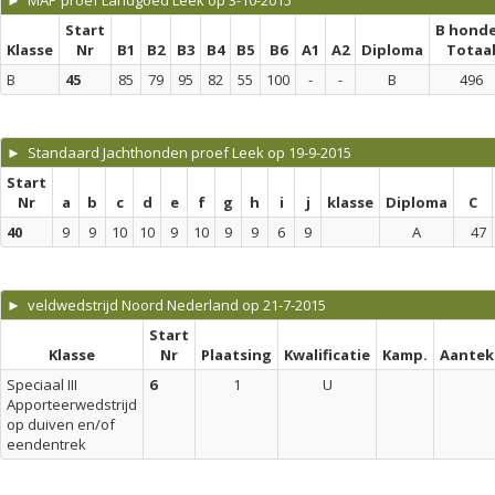
► MAP proef Landgoed Leek op 3-10-2015
Start
B hond
Klasse
Nr
B1
B2
B3
B4
B5
B6
A1
A2
Diploma
Totaa
B
45
85
79
95
82
55
100
-
-
B
496
► Standaard Jachthonden proef Leek op 19-9-2015
Start
Nr
a
b
c
d
e
f
g
h
i
j
klasse
Diploma
C
40
9
9
10
10
9
10
9
9
6
9
A
47
► veldwedstrijd Noord Nederland op 21-7-2015
Start
Klasse
Nr
Plaatsing
Kwalificatie
Kamp.
Aantek
Speciaal III
6
1
U
Apporteerwedstrijd
op duiven en/of
eendentrek