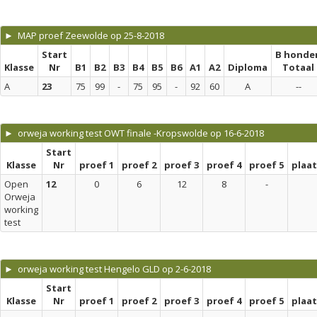
► MAP proef Zeewolde op 25-8-2018
Start
B honde
Klasse
Nr
B1
B2
B3
B4
B5
B6
A1
A2
Diploma
Totaal
A
23
75
99
-
75
95
-
92
60
A
--
► orweja working test OWT finale -Kropswolde op 16-6-2018
Start
Klasse
Nr
proef 1
proef 2
proef 3
proef 4
proef 5
plaa
Open
12
0
6
12
8
-
Orweja
working
test
► orweja working test Hengelo GLD op 2-6-2018
Start
Klasse
Nr
proef 1
proef 2
proef 3
proef 4
proef 5
plaa