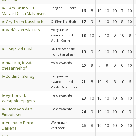
►L’ Ami Bruno Du
Epagneul Picard
16
8
10
10
10
7
10
Marais De La Malvoisine
►Gryff vom Nussbach
17
9
6
10
10
8
10
Griffon Korthals
►Vadász Vizsla Hera
Hongaarse
18
10
9
10
9
10
9
staande hond
Vizsla Korthaar
►Donja v.d Duyl
Duitse Staande
19
9
9
10
10
10
10
Hond (langhaar)
►mac magic v.d.
Heidewachtel
20
9
7
9
9
0
10
chesannehof
►Zöldmáli Serleg
Hongaarse
21
8
10
9
8
10
6
staande hond
Vizsla Draadhaar
►Vychor v.d.
Heidewachtel
23
10
10
10
10
9
10
Westpolderjagers
►Lucky von den
Heidewachtel
24
9
10
10
10
10
9
Emswiesen
►Animado Perro
Weimaraner
25
8
10
10
10
8
10
Darlena
korthaar