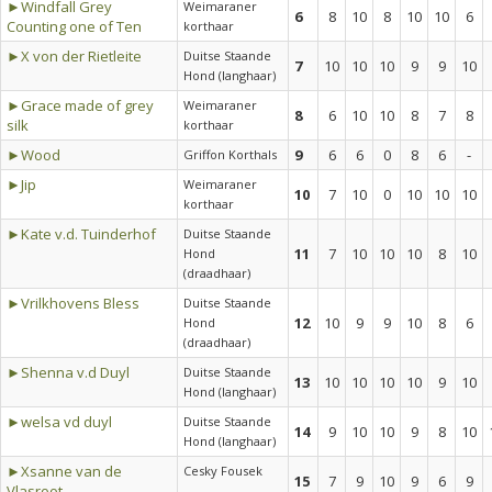
►Windfall Grey
Weimaraner
6
8
10
8
10
10
6
Counting one of Ten
korthaar
►X von der Rietleite
Duitse Staande
7
10
10
10
9
9
10
Hond (langhaar)
►Grace made of grey
Weimaraner
8
6
10
10
8
7
8
silk
korthaar
►Wood
9
6
6
0
8
6
-
Griffon Korthals
►Jip
Weimaraner
10
7
10
0
10
10
10
korthaar
►Kate v.d. Tuinderhof
Duitse Staande
11
7
10
10
10
8
10
Hond
(draadhaar)
►Vrilkhovens Bless
Duitse Staande
12
10
9
9
10
8
6
Hond
(draadhaar)
►Shenna v.d Duyl
Duitse Staande
13
10
10
10
10
9
10
Hond (langhaar)
►welsa vd duyl
Duitse Staande
14
9
10
10
9
8
10
Hond (langhaar)
►Xsanne van de
Cesky Fousek
15
7
9
10
9
6
9
Vlasroot