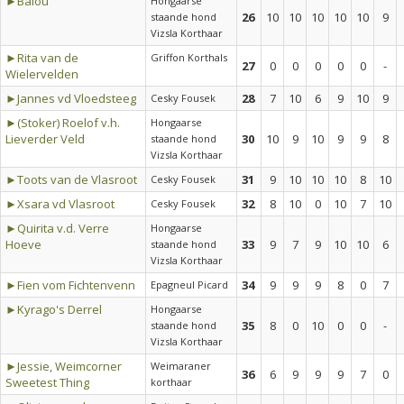
►Balou
Hongaarse
26
10
10
10
10
10
9
staande hond
Vizsla Korthaar
►Rita van de
Griffon Korthals
27
0
0
0
0
0
-
Wielervelden
►Jannes vd Vloedsteeg
28
7
10
6
9
10
9
Cesky Fousek
►(Stoker) Roelof v.h.
Hongaarse
Lieverder Veld
30
10
9
10
9
9
8
staande hond
Vizsla Korthaar
►Toots van de Vlasroot
31
9
10
10
10
8
10
Cesky Fousek
►Xsara vd Vlasroot
32
8
10
0
10
7
10
Cesky Fousek
►Quirita v.d. Verre
Hongaarse
Hoeve
33
9
7
9
10
10
6
staande hond
Vizsla Korthaar
►Fien vom Fichtenvenn
34
9
9
9
8
0
7
Epagneul Picard
►Kyrago's Derrel
Hongaarse
35
8
0
10
0
0
-
staande hond
Vizsla Korthaar
►Jessie, Weimcorner
Weimaraner
36
6
9
9
9
7
0
Sweetest Thing
korthaar