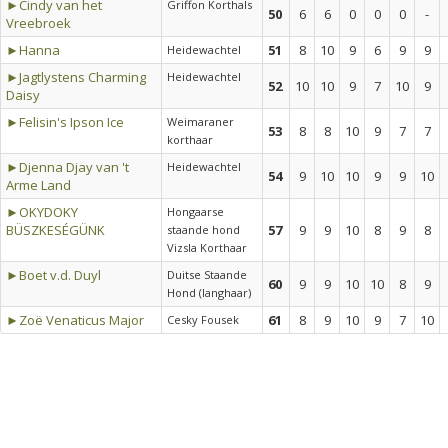
►Cindy van het
Griffon Korthals
50
6
6
0
0
0
-
Vreebroek
►Hanna
51
8
10
9
6
9
9
Heidewachtel
►Jagtlystens Charming
Heidewachtel
52
10
10
9
7
10
9
Daisy
►Felisin's Ipson Ice
Weimaraner
53
8
8
10
9
7
7
korthaar
►Djenna Djay van 't
Heidewachtel
54
9
10
10
9
9
10
Arme Land
►OKYDOKY
Hongaarse
BÜSZKESÉGÜNK
57
9
9
10
8
9
8
staande hond
Vizsla Korthaar
►Boet v.d. Duyl
Duitse Staande
60
9
9
10
10
8
9
Hond (langhaar)
►Zoë Venaticus Major
61
8
9
10
9
7
10
Cesky Fousek