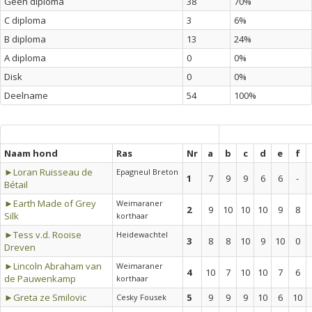
Geen diploma
38
70%
C diploma
3
6%
B diploma
13
24%
A diploma
0
0%
Disk
0
0%
Deelname
54
100%
Naam hond
Ras
Nr
a
b
c
d
e
f
►Loran Ruisseau de
Epagneul Breton
1
7
9
9
6
6
-
Bétail
►Earth Made of Grey
Weimaraner
2
9
10
10
10
9
8
Silk
korthaar
►Tess v.d. Rooise
Heidewachtel
3
8
8
10
9
10
0
Dreven
►Lincoln Abraham van
Weimaraner
4
10
7
10
10
7
6
de Pauwenkamp
korthaar
►Greta ze Smilovic
5
9
9
9
10
6
10
Cesky Fousek