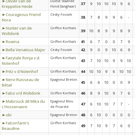
►Olivier van de
Duitse Staande
37
9
10
10
10
9
6
Kreppelse Heide
Hond (langhaar)
►Courageous Friend
Cesky Fousek
38
7
8
9
9
6
-
Nora
►Hunter van de
Griffon Korthals
39
10
8
9
9
8
9
Woltdonk
►Rowina
41
6
7
0
0
7
9
Griffon Korthals
►Bella Venaticus Major
42
9
0
9
10
6
9
Cesky Fousek
►Fairytale Ronja v.d.
Griffon Korthals
43
7
10
10
9
9
10
Notenhof
►Fritz v d Notenhof
44
10
10
9
6
10
10
Griffon Korthals
►Nervi Ruisseau de
Epagneul Breton
45
6
6
10
0
0
9
Bétail
►Falco v/d Woltdonk
46
8
9
10
9
7
6
Griffon Korthals
►Mabrouck dit Mika du
Epagneul Bleu
47
6
10
10
7
7
-
L'Hossenaere
de Picardie
►obi
48
6
10
0
0
0
0
Epagneul Breton
►Falconfarm's
Griffon Korthals
49
7
10
9
7
6
0
Beaudine