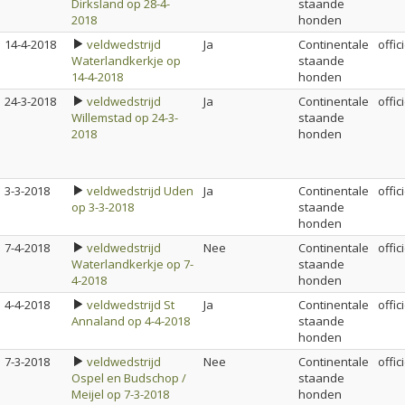
Dirksland op 28-4-
staande
2018
honden
14-4-2018
veldwedstrijd
Ja
Continentale
offic
Waterlandkerkje op
staande
14-4-2018
honden
24-3-2018
veldwedstrijd
Ja
Continentale
offic
Willemstad op 24-3-
staande
2018
honden
3-3-2018
veldwedstrijd Uden
Ja
Continentale
offic
op 3-3-2018
staande
honden
7-4-2018
veldwedstrijd
Nee
Continentale
offic
Waterlandkerkje op 7-
staande
4-2018
honden
4-4-2018
veldwedstrijd St
Ja
Continentale
offic
Annaland op 4-4-2018
staande
honden
7-3-2018
veldwedstrijd
Nee
Continentale
offic
Ospel en Budschop /
staande
Meijel op 7-3-2018
honden