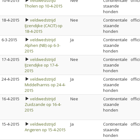
10-4-2015
veldwedstrijd
Nee
Continentale
offic
Tholen op 10-4-2015
staande
honden
18-4-2015
veldwedstrijd
Nee
Continentale
offic
IJzendijke (CACIT) op
staande
18-4-2015
honden
6-3-2015
veldwedstrijd
Ja
Continentale
offic
Alphen (NB) op 6-3-
staande
2015
honden
17-4-2015
veldwedstrijd
Nee
Continentale
offic
IJzendijke op 17-4-
staande
2015
honden
24-4-2015
veldwedstrijd
Ja
Continentale
offic
Middelharnis op 24-4-
staande
2015
honden
16-4-2015
veldwedstrijd
Nee
Continentale
offic
Zuidzande op 16-4-
staande
2015
honden
15-4-2015
veldwedstrijd
Ja
Continentale
offic
Angeren op 15-4-2015
staande
honden