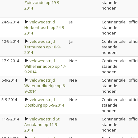
Zuidzande op 19-9-
staande
2014
honden
24-9-2014
veldwedstrijd
Ja
Continentale
offic
Herkenbosch op 24-9-
staande
2014
honden
10-9-2014
veldwedstrijd
Ja
Continentale
offic
Termunten op 10-9-
staande
2014
honden
17-9-2014
veldwedstrijd
Nee
Continentale
offic
Wilhelminadorp op 17-
staande
9-2014
honden
6-9-2014
veldwedstrijd
Nee
Continentale
offic
Waterlandkerkje op 6-
staande
9-2014
honden
5-9-2014
veldwedstrijd
Nee
Continentale
offic
Oostburg op 5-9-2014
staande
honden
11-9-2014
veldwedstrijd St
Nee
Continentale
offic
Annaland op 11-9-
staande
2014
honden