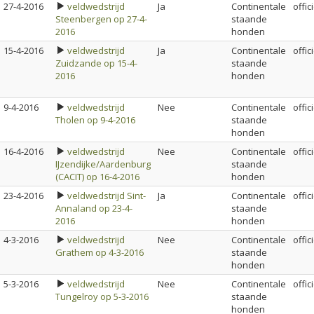
27-4-2016
veldwedstrijd
Ja
Continentale
offic
Steenbergen op 27-4-
staande
2016
honden
15-4-2016
veldwedstrijd
Ja
Continentale
offic
Zuidzande op 15-4-
staande
2016
honden
9-4-2016
veldwedstrijd
Nee
Continentale
offic
Tholen op 9-4-2016
staande
honden
16-4-2016
veldwedstrijd
Nee
Continentale
offic
IJzendijke/Aardenburg
staande
(CACIT) op 16-4-2016
honden
23-4-2016
veldwedstrijd Sint-
Ja
Continentale
offic
Annaland op 23-4-
staande
2016
honden
4-3-2016
veldwedstrijd
Nee
Continentale
offic
Grathem op 4-3-2016
staande
honden
5-3-2016
veldwedstrijd
Nee
Continentale
offic
Tungelroy op 5-3-2016
staande
honden