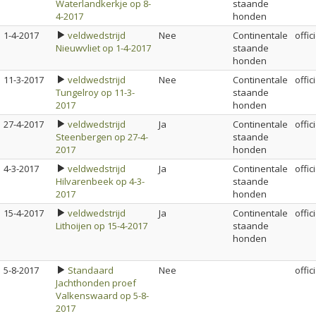
Waterlandkerkje op 8-
staande
4-2017
honden
1-4-2017
veldwedstrijd
Nee
Continentale
offic
Nieuwvliet op 1-4-2017
staande
honden
11-3-2017
veldwedstrijd
Nee
Continentale
offic
Tungelroy op 11-3-
staande
2017
honden
27-4-2017
veldwedstrijd
Ja
Continentale
offic
Steenbergen op 27-4-
staande
2017
honden
4-3-2017
veldwedstrijd
Ja
Continentale
offic
Hilvarenbeek op 4-3-
staande
2017
honden
15-4-2017
veldwedstrijd
Ja
Continentale
offic
Lithoijen op 15-4-2017
staande
honden
5-8-2017
Standaard
Nee
offic
Jachthonden proef
Valkenswaard op 5-8-
2017