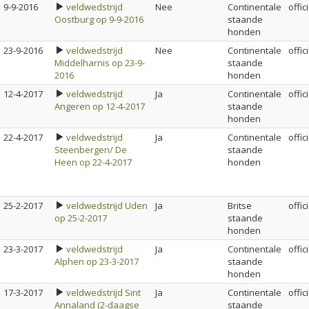
9-9-2016
veldwedstrijd
Nee
Continentale
offic
Oostburg op 9-9-2016
staande
honden
23-9-2016
veldwedstrijd
Nee
Continentale
offic
Middelharnis op 23-9-
staande
2016
honden
12-4-2017
veldwedstrijd
Ja
Continentale
offic
Angeren op 12-4-2017
staande
honden
22-4-2017
veldwedstrijd
Ja
Continentale
offic
Steenbergen/ De
staande
Heen op 22-4-2017
honden
25-2-2017
veldwedstrijd Uden
Ja
Britse
offic
op 25-2-2017
staande
honden
23-3-2017
veldwedstrijd
Ja
Continentale
offic
Alphen op 23-3-2017
staande
honden
17-3-2017
veldwedstrijd Sint
Ja
Continentale
offic
Annaland (2-daagse
staande