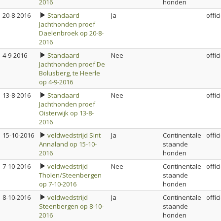
2016
honden
20-8-2016
Standaard
Ja
offic
Jachthonden proef
Daelenbroek op 20-8-
2016
4-9-2016
Standaard
Nee
offic
Jachthonden proef De
Bolusberg, te Heerle
op 4-9-2016
13-8-2016
Standaard
Nee
offic
Jachthonden proef
Oisterwijk op 13-8-
2016
15-10-2016
veldwedstrijd Sint
Ja
Continentale
offic
Annaland op 15-10-
staande
2016
honden
7-10-2016
veldwedstrijd
Nee
Continentale
offic
Tholen/Steenbergen
staande
op 7-10-2016
honden
8-10-2016
veldwedstrijd
Ja
Continentale
offic
Steenbergen op 8-10-
staande
2016
honden