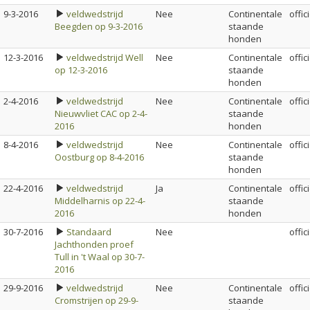
9-3-2016
veldwedstrijd
Nee
Continentale
offic
Beegden op 9-3-2016
staande
honden
12-3-2016
veldwedstrijd Well
Nee
Continentale
offic
op 12-3-2016
staande
honden
2-4-2016
veldwedstrijd
Nee
Continentale
offic
Nieuwvliet CAC op 2-4-
staande
2016
honden
8-4-2016
veldwedstrijd
Nee
Continentale
offic
Oostburg op 8-4-2016
staande
honden
22-4-2016
veldwedstrijd
Ja
Continentale
offic
Middelharnis op 22-4-
staande
2016
honden
30-7-2016
Standaard
Nee
offic
Jachthonden proef
Tull in 't Waal op 30-7-
2016
29-9-2016
veldwedstrijd
Nee
Continentale
offic
Cromstrijen op 29-9-
staande