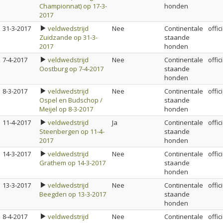
Championnat) op 17-3-
honden
2017
31-3-2017
veldwedstrijd
Nee
Continentale
offic
Zuidzande op 31-3-
staande
2017
honden
7-4-2017
veldwedstrijd
Nee
Continentale
offic
Oostburg op 7-4-2017
staande
honden
8-3-2017
veldwedstrijd
Nee
Continentale
offic
Ospel en Budschop /
staande
Meijel op 8-3-2017
honden
11-4-2017
veldwedstrijd
Ja
Continentale
offic
Steenbergen op 11-4-
staande
2017
honden
14-3-2017
veldwedstrijd
Nee
Continentale
offic
Grathem op 14-3-2017
staande
honden
13-3-2017
veldwedstrijd
Nee
Continentale
offic
Beegden op 13-3-2017
staande
honden
8-4-2017
veldwedstrijd
Nee
Continentale
offic