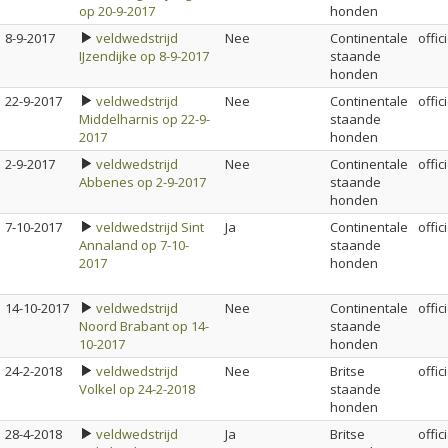
op 20-9-2017
honden
8-9-2017
veldwedstrijd
Nee
Continentale
offic
IJzendijke op 8-9-2017
staande
honden
22-9-2017
veldwedstrijd
Nee
Continentale
offic
Middelharnis op 22-9-
staande
2017
honden
2-9-2017
veldwedstrijd
Nee
Continentale
offic
Abbenes op 2-9-2017
staande
honden
7-10-2017
veldwedstrijd Sint
Ja
Continentale
offic
Annaland op 7-10-
staande
2017
honden
14-10-2017
veldwedstrijd
Nee
Continentale
offic
Noord Brabant op 14-
staande
10-2017
honden
24-2-2018
veldwedstrijd
Nee
Britse
offic
Volkel op 24-2-2018
staande
honden
28-4-2018
veldwedstrijd
Ja
Britse
offic