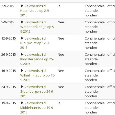
2-9-2015
veldwedstrijd
Ja
Continentale
offic
Haamstede op 2-9-
staande
2015
honden
5-9-2015
veldwedstrijd
Nee
Continentale
offic
Waterlandkerkje op 5-
staande
9-2015
honden
12-9-2015
veldwedstrijd
Nee
Continentale
offic
Nieuwvliet op 12-9-
staande
2015
honden
26-9-2015
veldwedstrijd
Nee
Continentale
offic
Kloosterzande op 26-
staande
9-2015
honden
16-9-2015
veldwedstrijd
Nee
Continentale
offic
Wilhelminadorp op 16-
staande
9-2015
honden
24-9-2015
veldwedstrijd
Nee
Continentale
offic
Steenbergen op 24-9-
staande
2015
honden
19-9-2015
veldwedstrijd
Ja
Continentale
offic
Middelharnis op 19-9-
staande
2015
honden