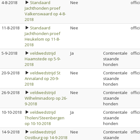
4-8-2018
Standaard
Nee
offic
Jachthonden proef
Valkenswaard op 4-8-
2018
11-8-2018
Standaard
Nee
offic
Jachthonden proef
Heukelom op 11-8-
2018
5-9-2018
veldwedstrijd
Ja
Continentale
offic
Haamstede op 5-9-
staande
2018
honden
20-9-2018
veldwedstrijd St
Nee
Continentale
offic
Annaland op 20-9-
staande
2018
honden
26-9-2018
veldwedstrijd
Nee
Continentale
offic
Wilhelminadorp op 26-
staande
9-2018
honden
10-10-2018
veldwedstrijd
Ja
Continentale
offic
Tholen/Steenbergen
staande
op 10-10-2018
honden
14-9-2018
veldwedstrijd
Nee
Continentale
offic
Oostburg op 14-9-2018
staande