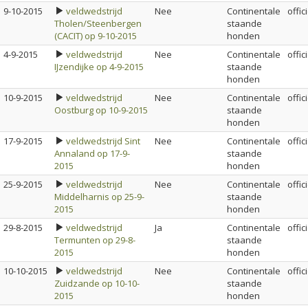
9-10-2015
veldwedstrijd
Nee
Continentale
offic
Tholen/Steenbergen
staande
(CACIT) op 9-10-2015
honden
4-9-2015
veldwedstrijd
Nee
Continentale
offic
IJzendijke op 4-9-2015
staande
honden
10-9-2015
veldwedstrijd
Nee
Continentale
offic
Oostburg op 10-9-2015
staande
honden
17-9-2015
veldwedstrijd Sint
Nee
Continentale
offic
Annaland op 17-9-
staande
2015
honden
25-9-2015
veldwedstrijd
Nee
Continentale
offic
Middelharnis op 25-9-
staande
2015
honden
29-8-2015
veldwedstrijd
Ja
Continentale
offic
Termunten op 29-8-
staande
2015
honden
10-10-2015
veldwedstrijd
Nee
Continentale
offic
Zuidzande op 10-10-
staande
2015
honden