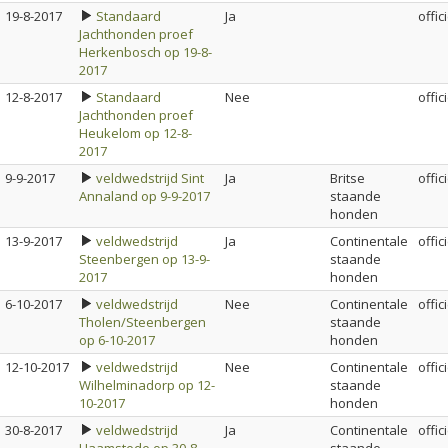
19-8-2017
Standaard
Ja
offic
Jachthonden proef
Herkenbosch op 19-8-
2017
12-8-2017
Standaard
Nee
offic
Jachthonden proef
Heukelom op 12-8-
2017
9-9-2017
veldwedstrijd Sint
Ja
Britse
offic
Annaland op 9-9-2017
staande
honden
13-9-2017
veldwedstrijd
Ja
Continentale
offic
Steenbergen op 13-9-
staande
2017
honden
6-10-2017
veldwedstrijd
Nee
Continentale
offic
Tholen/Steenbergen
staande
op 6-10-2017
honden
12-10-2017
veldwedstrijd
Nee
Continentale
offic
Wilhelminadorp op 12-
staande
10-2017
honden
30-8-2017
veldwedstrijd
Ja
Continentale
offic