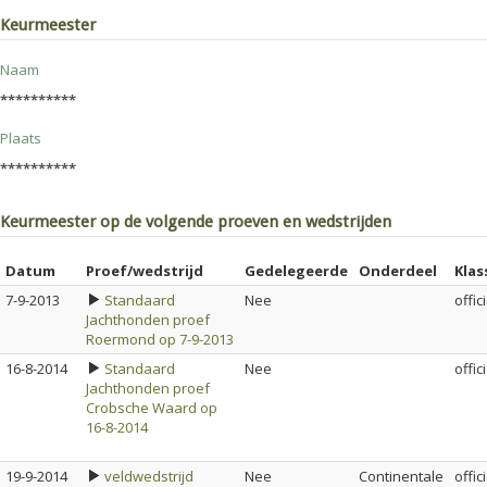
Keurmeester
Naam
**********
Plaats
**********
Keurmeester op de volgende proeven en wedstrijden
Datum
Proef/wedstrijd
Gedelegeerde
Onderdeel
Klas
7-9-2013
Standaard
Nee
offic
Jachthonden proef
Roermond op 7-9-2013
16-8-2014
Standaard
Nee
offic
Jachthonden proef
Crobsche Waard op
16-8-2014
19-9-2014
veldwedstrijd
Nee
Continentale
offic