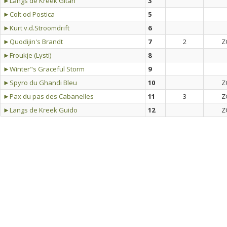
►Langs de Kreek Gitan
3
►Colt od Postica
5
►Kurt v.d.Stroomdrift
6
►Quodijin's Brandt
7
2
Z
►Froukje (Lysti)
8
►Winter"s Graceful Storm
9
►Spyro du Ghandi Bleu
10
Z
►Pax du pas des Cabanelles
11
3
Z
►Langs de Kreek Guido
12
Z