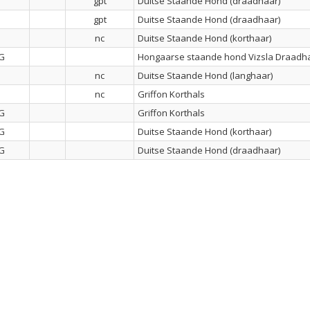
gpt
Duitse Staande Hond (draadhaar)
gpt
Duitse Staande Hond (draadhaar)
nc
Duitse Staande Hond (korthaar)
G
Hongaarse staande hond Vizsla Draadh
nc
Duitse Staande Hond (langhaar)
nc
Griffon Korthals
G
Griffon Korthals
G
Duitse Staande Hond (korthaar)
G
Duitse Staande Hond (draadhaar)