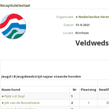
Recapitulatiestaat
Organisatie
►Nederlandse Veren
Datum
15-9-2021
Locatie
Ritthem
Veldwedst
Jeugd I.B Jeugdwedstrijd najaar staande honden
Naam hond
Nr
Plaatsing
Kwalif
►Pjotr v.d. Duyl
1
►Job van de Bossehoeve
2
1
Z