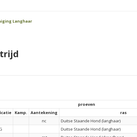
iging Langhaar
rijd
proeven
icatie
Kamp.
Aantekening
ras
nc
Duitse Staande Hond (langhaar)
G
Duitse Staande Hond (langhaar)