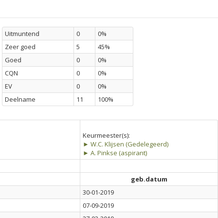
Uitmuntend
0
0%
Zeer goed
5
45%
Goed
0
0%
CQN
0
0%
EV
0
0%
Deelname
11
100%
Keurmeester(s):
► W.C. Klijsen (Gedelegeerd)
► A. Pinkse (aspirant)
geb.datum
30-01-2019
07-09-2019