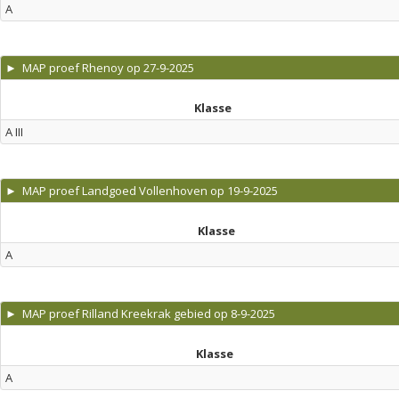
A
► MAP proef Rhenoy op 27-9-2025
Klasse
A III
► MAP proef Landgoed Vollenhoven op 19-9-2025
Klasse
A
► MAP proef Rilland Kreekrak gebied op 8-9-2025
Klasse
A