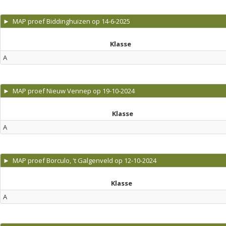
► MAP proef Biddinghuizen op 14-6-2025
Klasse
A
► MAP proef Nieuw Vennep op 19-10-2024
Klasse
A
► MAP proef Borculo, 't Galgenveld op 12-10-2024
Klasse
A