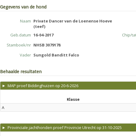
Gegevens van de hond
Naam
Private Dancer van de Loenense Hoeve
(teef)
Geb.datum
16-04-2017
Chip/t
Stamboek/nr
NHSB 3079178
Vader
Sungold Banditt Falco
Behaalde resultaten
► MAP proef Biddinghuizen op 20-6-2026
Klasse
A
► Provinciale jachthonden proef Provincie Utrecht op 31-10-2025