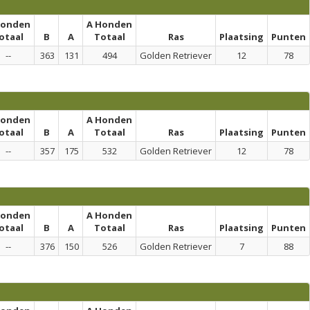
honden
A Honden
otaal
B
A
Totaal
Ras
Plaatsing
Punten
--
363
131
494
Golden Retriever
12
78
honden
A Honden
otaal
B
A
Totaal
Ras
Plaatsing
Punten
--
357
175
532
Golden Retriever
12
78
honden
A Honden
otaal
B
A
Totaal
Ras
Plaatsing
Punten
--
376
150
526
Golden Retriever
7
88