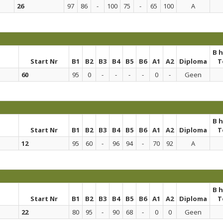
26
97
86
-
100
75
-
65
100
A
B 
Start Nr
B1
B2
B3
B4
B5
B6
A1
A2
Diploma
T
60
95
0
-
-
-
-
0
-
Geen
B 
Start Nr
B1
B2
B3
B4
B5
B6
A1
A2
Diploma
T
12
95
60
-
96
94
-
70
92
A
B 
Start Nr
B1
B2
B3
B4
B5
B6
A1
A2
Diploma
T
22
80
95
-
90
68
-
0
0
Geen