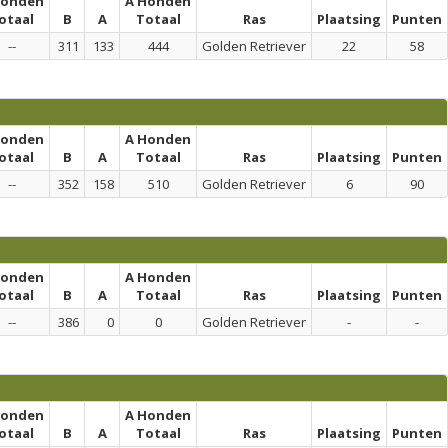
honden
A Honden
otaal
B
A
Totaal
Ras
Plaatsing
Punten
--
311
133
444
Golden Retriever
22
58
honden
A Honden
otaal
B
A
Totaal
Ras
Plaatsing
Punten
--
352
158
510
Golden Retriever
6
90
honden
A Honden
otaal
B
A
Totaal
Ras
Plaatsing
Punten
--
386
0
0
Golden Retriever
-
-
honden
A Honden
otaal
B
A
Totaal
Ras
Plaatsing
Punten