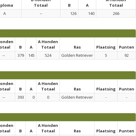
iploma
Totaal
B
A
Totaal
A
--
126
140
266
honden
A Honden
otaal
B
A
Totaal
Ras
Plaatsing
Punten
--
379
145
524
Golden Retriever
5
92
honden
A Honden
otaal
B
A
Totaal
Ras
Plaatsing
Punten
--
393
0
0
Golden Retriever
-
-
honden
A Honden
otaal
B
A
Totaal
Ras
Plaatsing
Punten