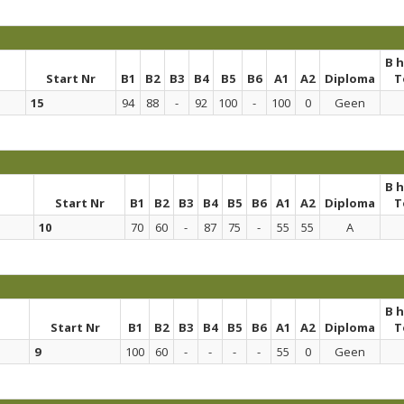
B 
Start Nr
B1
B2
B3
B4
B5
B6
A1
A2
Diploma
T
15
94
88
-
92
100
-
100
0
Geen
B 
Start Nr
B1
B2
B3
B4
B5
B6
A1
A2
Diploma
T
10
70
60
-
87
75
-
55
55
A
B 
Start Nr
B1
B2
B3
B4
B5
B6
A1
A2
Diploma
T
9
100
60
-
-
-
-
55
0
Geen