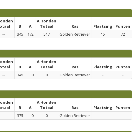
honden
A Honden
otaal
B
A
Totaal
Ras
Plaatsing
Punten
--
345
172
517
Golden Retriever
15
72
honden
A Honden
otaal
B
A
Totaal
Ras
Plaatsing
Punten
--
345
0
0
Golden Retriever
-
-
honden
A Honden
otaal
B
A
Totaal
Ras
Plaatsing
Punten
--
375
0
0
Golden Retriever
-
-