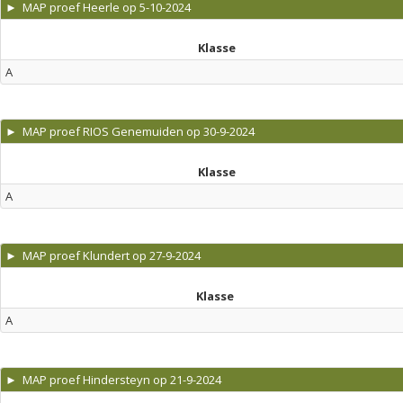
► MAP proef Heerle op 5-10-2024
Klasse
A
► MAP proef RIOS Genemuiden op 30-9-2024
Klasse
A
► MAP proef Klundert op 27-9-2024
Klasse
A
► MAP proef Hindersteyn op 21-9-2024