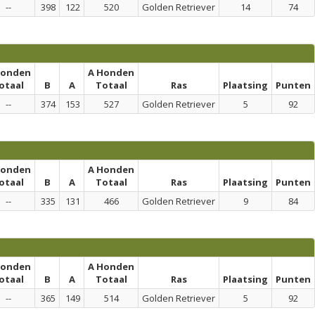
--
398
122
520
Golden Retriever
14
74
honden
A Honden
otaal
B
A
Totaal
Ras
Plaatsing
Punten
--
374
153
527
Golden Retriever
5
92
honden
A Honden
otaal
B
A
Totaal
Ras
Plaatsing
Punten
--
335
131
466
Golden Retriever
9
84
honden
A Honden
otaal
B
A
Totaal
Ras
Plaatsing
Punten
--
365
149
514
Golden Retriever
5
92