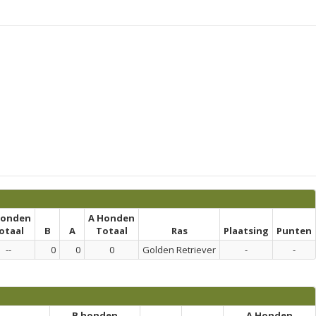
honden
A Honden
otaal
B
A
Totaal
Ras
Plaatsing
Punten
--
0
0
0
Golden Retriever
-
-
B honden
A Honden