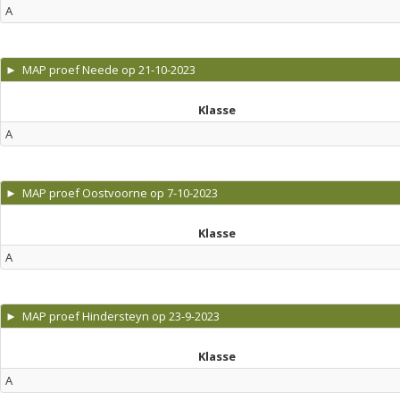
A
► MAP proef Neede op 21-10-2023
Klasse
A
► MAP proef Oostvoorne op 7-10-2023
Klasse
A
► MAP proef Hindersteyn op 23-9-2023
Klasse
A