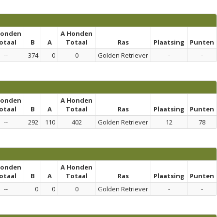
honden
A Honden
otaal
B
A
Totaal
Ras
Plaatsing
Punten
--
374
0
0
Golden Retriever
-
-
honden
A Honden
otaal
B
A
Totaal
Ras
Plaatsing
Punten
--
292
110
402
Golden Retriever
12
78
honden
A Honden
otaal
B
A
Totaal
Ras
Plaatsing
Punten
--
0
0
0
Golden Retriever
-
-