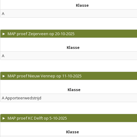
Klasse
A
► MAP proef Zeijerveen op 20-10-2025
Klasse
A
► MAP proef Nieuw Vennep op 11-10-2025
Klasse
A Apporteerwedstrijd
► MAP proef KC Delft op 5-10-2025
Klasse