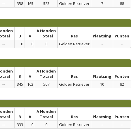
--
358
165
523
Golden Retriever
7
88
honden
A Honden
otaal
B
A
Totaal
Ras
Plaatsing
Punten
--
0
0
0
Golden Retriever
-
-
honden
A Honden
otaal
B
A
Totaal
Ras
Plaatsing
Punten
--
345
162
507
Golden Retriever
10
82
honden
A Honden
otaal
B
A
Totaal
Ras
Plaatsing
Punten
--
333
0
0
Golden Retriever
-
-