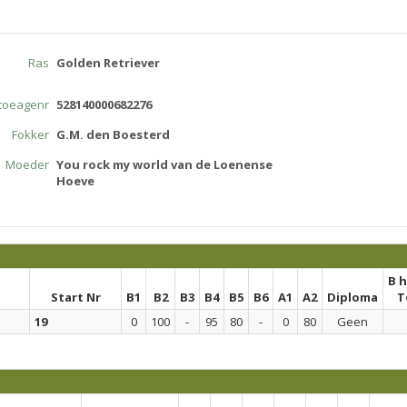
Ras
Golden Retriever
atoeagenr
528140000682276
Fokker
G.M. den Boesterd
Moeder
You rock my world van de Loenense
Hoeve
B 
Start Nr
B1
B2
B3
B4
B5
B6
A1
A2
Diploma
T
19
0
100
-
95
80
-
0
80
Geen