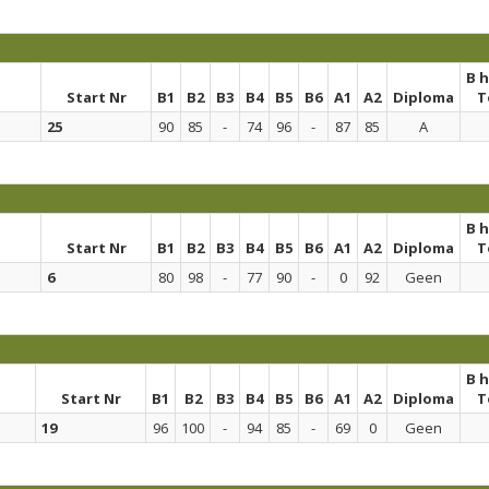
B 
Start Nr
B1
B2
B3
B4
B5
B6
A1
A2
Diploma
T
25
90
85
-
74
96
-
87
85
A
B 
Start Nr
B1
B2
B3
B4
B5
B6
A1
A2
Diploma
T
6
80
98
-
77
90
-
0
92
Geen
B 
Start Nr
B1
B2
B3
B4
B5
B6
A1
A2
Diploma
T
19
96
100
-
94
85
-
69
0
Geen