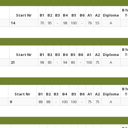
B 
Start Nr
B1
B2
B3
B4
B5
B6
A1
A2
Diploma
T
14
70
95
-
98
100
-
76
55
A
B 
Start Nr
B1
B2
B3
B4
B5
B6
A1
A2
Diploma
T
21
98
85
-
94
80
-
100
75
A
B 
Start Nr
B1
B2
B3
B4
B5
B6
A1
A2
Diploma
T
9
88
88
-
100
100
-
75
75
A