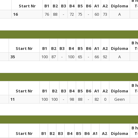
B 
Start Nr
B1
B2
B3
B4
B5
B6
A1
A2
Diploma
T
16
76
88
-
72
75
-
60
73
A
B 
Start Nr
B1
B2
B3
B4
B5
B6
A1
A2
Diploma
T
35
100
87
-
100
65
-
66
92
A
B 
Start Nr
B1
B2
B3
B4
B5
B6
A1
A2
Diploma
T
11
100
100
-
98
88
-
82
0
Geen
B 
Start Nr
B1
B2
B3
B4
B5
B6
A1
A2
Diploma
T