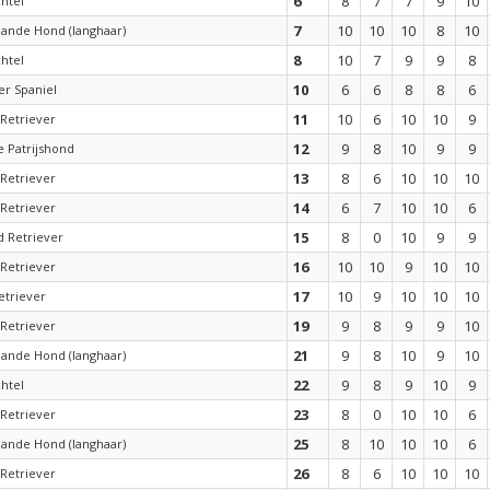
6
8
7
7
9
10
htel
7
10
10
10
8
10
aande Hond (langhaar)
8
10
7
9
9
8
htel
10
6
6
8
8
6
er Spaniel
11
10
6
10
10
9
Retriever
12
9
8
10
9
9
 Patrijshond
13
8
6
10
10
10
Retriever
14
6
7
10
10
6
Retriever
15
8
0
10
9
9
d Retriever
16
10
10
9
10
10
Retriever
17
10
9
10
10
10
etriever
19
9
8
9
9
10
Retriever
21
9
8
10
9
10
aande Hond (langhaar)
22
9
8
9
10
9
htel
23
8
0
10
10
6
Retriever
25
8
10
10
10
6
aande Hond (langhaar)
26
8
6
10
10
10
Retriever