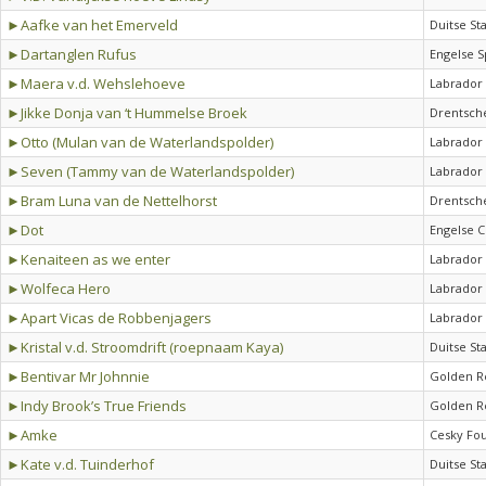
►Aafke van het Emerveld
Duitse St
►Dartanglen Rufus
Engelse S
►Maera v.d. Wehslehoeve
Labrador 
►Jikke Donja van ‘t Hummelse Broek
Drentsche
►Otto (Mulan van de Waterlandspolder)
Labrador 
►Seven (Tammy van de Waterlandspolder)
Labrador 
►Bram Luna van de Nettelhorst
Drentsche
►Dot
Engelse C
►Kenaiteen as we enter
Labrador 
►Wolfeca Hero
Labrador 
►Apart Vicas de Robbenjagers
Labrador 
►Kristal v.d. Stroomdrift (roepnaam Kaya)
Duitse St
►Bentivar Mr Johnnie
Golden R
►Indy Brook’s True Friends
Golden R
►Amke
Cesky Fo
►Kate v.d. Tuinderhof
Duitse St