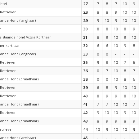
27
7
8
7
10
9
htel
28
8
8
9
10
10
Retriever
29
9
10
9
10
10
aande Hond (langhaar)
30
8
8
10
8
9
n
31
8
9
10
9
10
 staande hond Vizsla Korthaar
32
6
6
10
9
8
er korthaar
33
0
0
-
-
-
aande Hond (langhaar)
35
9
8
10
7
6
Retriever
36
0
7
10
8
7
Retriever
38
0
0
10
8
6
aande Hond (draadhaar)
39
6
8
9
10
10
Retriever
40
8
9
9
8
10
Retriever
41
7
7
10
10
7
aande Hond (draadhaar)
42
9
10
10
9
10
Retriever
43
8
9
9
8
9
aande Hond (draadhaar)
44
10
9
10
10
9
etriever
45
-
-
-
-
-
aande Hond (langhaar)