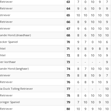
63
7
0
10
9
7
Retriever
64
9
6
10
9
9
Retriever
65
10
10
10
10
10
etriever
66
8
9
10
10
9
Retriever
67
9
6
10
10
10
etriever
68
8
6
10
10
10
aande Hond (draadhaar)
70
9
7
0
10
6
ocker Spaniel
71
9
8
9
8
9
htel
72
8
6
10
10
9
htel
73
-
-
-
-
9
er korthaar
74
8
7
10
10
10
aande Hond (langhaar)
75
8
8
10
9
7
etriever
76
6
8
9
10
9
Retriever
77
-
-
-
-
10
ia Duck Tolling Retriever
78
8
6
10
10
10
Retriever
79
7
10
10
9
10
pringer Spaniel
80
10
9
9
10
10
Retriever