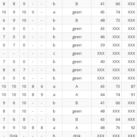
8
8
9
-
-
b
B
41
66
XXX
10
9
10
0
-
a
geen
45
74
XXX
6
9
10
-
-
b
B
48
73
XXX
6
0
0
-
-
b
geen
43
XXX
XXX
7
0
0
-
-
b
geen
46
XXX
XXX
0
7
0
-
-
b
geen
39
XXX
XXX
-
-
-
-
-
c
geen
XXX
XXX
XXX
7
0
0
-
-
b
geen
40
XXX
XXX
8
6
7
-
-
b
geen
XXX
XXX
XXX
0
0
6
-
-
b
geen
XXX
XXX
XXX
10
10
10
8
6
a
A
43
73
87
10
10
10
8
9
a
A
44
74
91
9
6
10
-
-
b
B
41
66
XXX
8
0
10
-
-
b
geen
48
XXX
XXX
7
6
8
-
-
b
B
43
64
XXX
9
9
10
8
8
a
A
48
76
92
-
Disk
-
-
-
b
disk
XXX
XXX
XXX