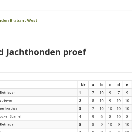
nden Brabant West
d Jachthonden proef
Nr
a
b
c
d
e
1
7
10
9
7
9
Retriever
2
8
10
9
10
10
etriever
3
7
10
10
10
10
er korthaar
4
9
6
8
10
8
ocker Spaniel
5
8
9
10
9
10
Retriever