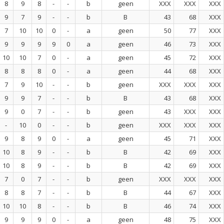
8
9
8
-
-
b
geen
XXX
XXX
XXX
9
7
9
-
-
b
B
43
68
XXX
7
10
10
0
-
a
geen
50
77
XXX
9
9
9
9
0
a
geen
46
73
XXX
10
10
7
0
-
a
geen
45
72
XXX
8
8
8
0
-
a
geen
44
68
XXX
7
9
10
-
-
b
geen
XXX
XXX
XXX
9
9
7
-
-
b
B
43
68
XXX
9
0
7
-
-
b
geen
43
XXX
XXX
-
10
0
-
-
b
geen
XXX
XXX
XXX
9
8
9
0
-
a
geen
45
71
XXX
10
8
9
-
-
b
B
42
69
XXX
10
8
9
-
-
b
B
42
69
XXX
7
0
7
-
-
b
geen
XXX
XXX
XXX
8
8
7
-
-
b
B
44
67
XXX
10
10
8
-
-
b
B
46
74
XXX
9
9
9
0
-
a
geen
48
75
XXX