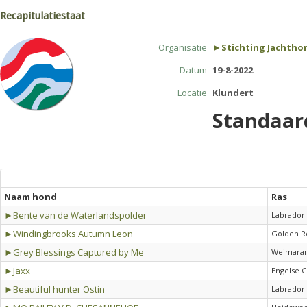
Recapitulatiestaat
Organisatie
►Stichting Jachtho
Datum
19-8-2022
Locatie
Klundert
Standaar
Naam hond
Ras
►Bente van de Waterlandspolder
Labrador 
►Windingbrooks Autumn Leon
Golden R
►Grey Blessings Captured by Me
Weimaran
►Jaxx
Engelse C
►Beautiful hunter Ostin
Labrador 