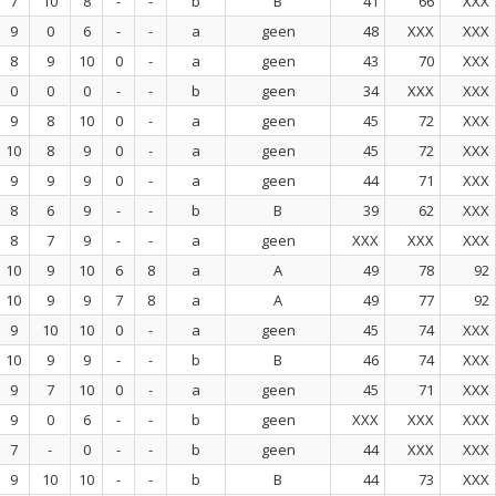
7
10
8
-
-
b
B
41
66
XXX
9
0
6
-
-
a
geen
48
XXX
XXX
8
9
10
0
-
a
geen
43
70
XXX
0
0
0
-
-
b
geen
34
XXX
XXX
9
8
10
0
-
a
geen
45
72
XXX
10
8
9
0
-
a
geen
45
72
XXX
9
9
9
0
-
a
geen
44
71
XXX
8
6
9
-
-
b
B
39
62
XXX
8
7
9
-
-
a
geen
XXX
XXX
XXX
10
9
10
6
8
a
A
49
78
92
10
9
9
7
8
a
A
49
77
92
9
10
10
0
-
a
geen
45
74
XXX
10
9
9
-
-
b
B
46
74
XXX
9
7
10
0
-
a
geen
45
71
XXX
9
0
6
-
-
b
geen
XXX
XXX
XXX
7
-
0
-
-
b
geen
44
XXX
XXX
9
10
10
-
-
b
B
44
73
XXX