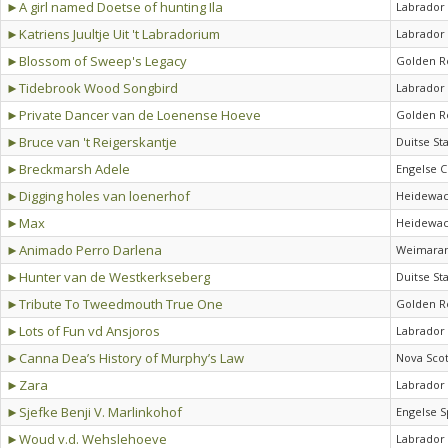
►A girl named Doetse of hunting Ila
Labrador 
►Katriens Juultje Uit 't Labradorium
Labrador 
►Blossom of Sweep's Legacy
Golden R
►Tidebrook Wood Songbird
Labrador 
►Private Dancer van de Loenense Hoeve
Golden R
►Bruce van 't Reigerskantje
Duitse St
►Breckmarsh Adele
Engelse C
►Digging holes van loenerhof
Heidewac
►Max
Heidewac
►Animado Perro Darlena
Weimaran
►Hunter van de Westkerkseberg
Duitse St
►Tribute To Tweedmouth True One
Golden R
►Lots of Fun vd Ansjoros
Labrador 
►Canna Dea’s History of Murphy’s Law
Nova Scot
►Zara
Labrador 
►Sjefke Benji V. Marlinkohof
Engelse S
►Woud v.d. Wehslehoeve
Labrador 