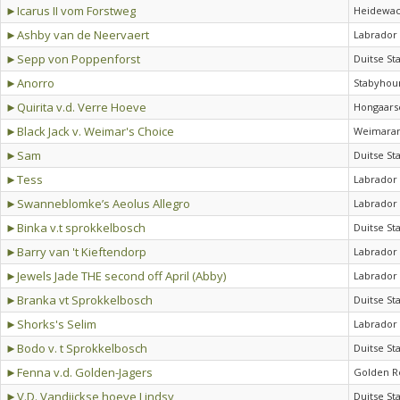
►Icarus II vom Forstweg
Heidewac
►Ashby van de Neervaert
Labrador 
►Sepp von Poppenforst
Duitse St
►Anorro
Stabyhou
►Quirita v.d. Verre Hoeve
Hongaarse
►Black Jack v. Weimar's Choice
Weimaran
►Sam
Duitse St
►Tess
Labrador 
►Swanneblomke’s Aeolus Allegro
Labrador 
►Binka v.t sprokkelbosch
Duitse St
►Barry van 't Kieftendorp
Labrador 
►Jewels Jade THE second off April (Abby)
Labrador 
►Branka vt Sprokkelbosch
Duitse St
►Shorks's Selim
Labrador 
►Bodo v. t Sprokkelbosch
Duitse St
►Fenna v.d. Golden-Jagers
Golden R
►V.D. Vandijckse hoeve Lindsy
Duitse St