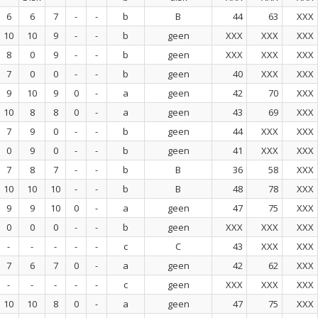
6
6
7
-
-
b
B
44
63
XXX
10
10
9
-
-
b
geen
XXX
XXX
XXX
8
0
9
-
-
b
geen
XXX
XXX
XXX
7
0
0
-
-
b
geen
40
XXX
XXX
9
10
9
0
-
a
geen
42
70
XXX
10
8
8
0
-
a
geen
43
69
XXX
7
9
0
-
-
b
geen
44
XXX
XXX
0
9
0
-
-
b
geen
41
XXX
XXX
7
8
7
-
-
b
B
36
58
XXX
10
10
10
-
-
b
B
48
78
XXX
9
9
10
0
-
a
geen
47
75
XXX
0
0
0
-
-
b
geen
XXX
XXX
XXX
-
-
-
-
-
c
C
43
XXX
XXX
7
6
7
0
-
a
geen
42
62
XXX
-
-
-
-
-
c
geen
XXX
XXX
XXX
10
10
8
0
-
a
geen
47
75
XXX