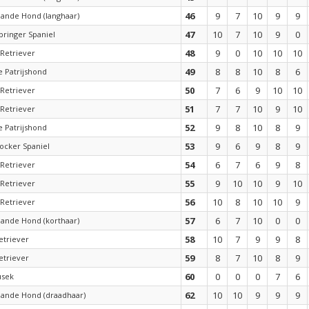
46
9
7
10
9
9
aande Hond (langhaar)
47
10
7
10
9
0
pringer Spaniel
48
9
0
10
10
10
Retriever
49
8
8
10
8
6
 Patrijshond
50
7
6
9
10
10
Retriever
51
7
7
10
9
10
Retriever
52
9
8
10
8
9
 Patrijshond
53
9
6
9
8
9
ocker Spaniel
54
6
7
6
9
8
Retriever
55
9
10
10
9
10
Retriever
56
10
8
10
10
9
Retriever
57
6
7
10
0
0
aande Hond (korthaar)
58
10
7
9
9
8
etriever
59
8
7
10
8
9
etriever
60
0
0
0
7
6
usek
62
10
10
9
9
9
aande Hond (draadhaar)