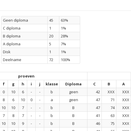
Geen diploma
45
63%
C diploma
1
1%
B diploma
20
28%
A diploma
5
7%
Disk
1
1%
Deelname
72
100%
proeven
f
g
h
i
j
klasse
Diploma
C
B
A
0
10
6
-
-
b
geen
42
XXX
XXX
8
6
10
0
-
a
geen
47
71
XXX
10
10
7
-
-
b
B
47
74
XXX
7
8
7
-
-
b
B
41
63
XXX
10
10
9
-
-
b
B
46
75
XXX