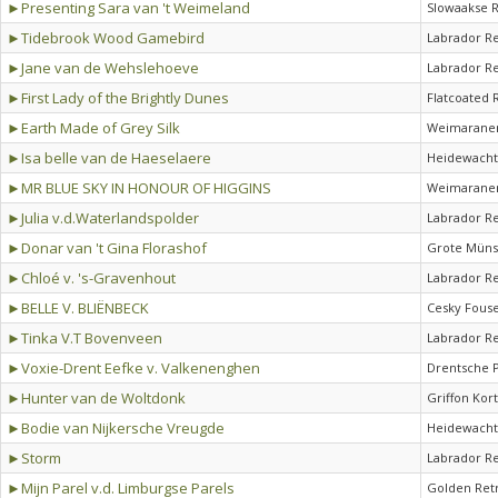
►Presenting Sara van 't Weimeland
Slowaakse 
►Tidebrook Wood Gamebird
Labrador Re
►Jane van de Wehslehoeve
Labrador Re
►First Lady of the Brightly Dunes
Flatcoated 
►Earth Made of Grey Silk
Weimaraner
►Isa belle van de Haeselaere
Heidewacht
►MR BLUE SKY IN HONOUR OF HIGGINS
Weimaraner
►Julia v.d.Waterlandspolder
Labrador Re
►Donar van 't Gina Florashof
Grote Müns
►Chloé v. 's-Gravenhout
Labrador Re
►BELLE V. BLIËNBECK
Cesky Fous
►Tinka V.T Bovenveen
Labrador Re
►Voxie-Drent Eefke v. Valkenenghen
Drentsche P
►Hunter van de Woltdonk
Griffon Kort
►Bodie van Nijkersche Vreugde
Heidewacht
►Storm
Labrador Re
►Mijn Parel v.d. Limburgse Parels
Golden Ret