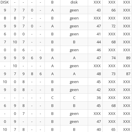
DISK
-
-
-
-
B
disk
XXX
XXX
XXX
9
7
7
0
-
A
geen
43
66
XXX
8
8
7
-
-
B
geen
XXX
XXX
XXX
9
9
7
0
-
A
geen
47
72
XXX
6
0
0
-
-
B
geen
41
XXX
XXX
7
10
7
-
-
B
B
44
68
XXX
0
0
6
-
-
B
geen
46
XXX
XXX
9
9
9
6
9
A
A
47
74
89
-
10
-
-
-
A
geen
XXX
XXX
XXX
9
7
9
8
6
A
A
48
73
87
10
0
8
-
-
B
geen
45
XXX
XXX
9
0
8
-
-
B
geen
42
XXX
XXX
-
-
-
-
-
C
C
36
XXX
XXX
6
9
8
-
-
B
B
45
68
XXX
-
0
7
-
-
B
geen
XXX
XXX
XXX
0
9
-
-
-
B
geen
47
XXX
XXX
10
7
8
-
-
B
B
40
65
XXX