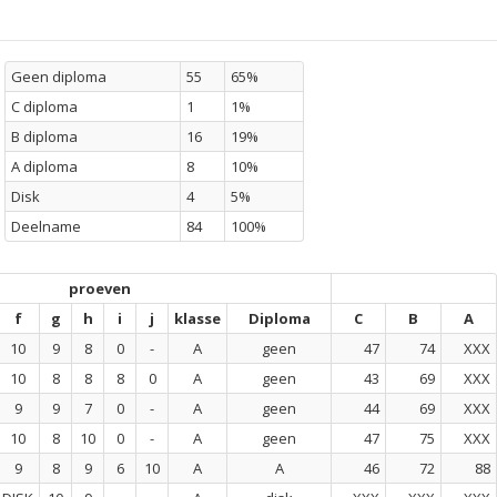
Geen diploma
55
65%
C diploma
1
1%
B diploma
16
19%
A diploma
8
10%
Disk
4
5%
Deelname
84
100%
proeven
f
g
h
i
j
klasse
Diploma
C
B
A
10
9
8
0
-
A
geen
47
74
XXX
10
8
8
8
0
A
geen
43
69
XXX
9
9
7
0
-
A
geen
44
69
XXX
10
8
10
0
-
A
geen
47
75
XXX
9
8
9
6
10
A
A
46
72
88