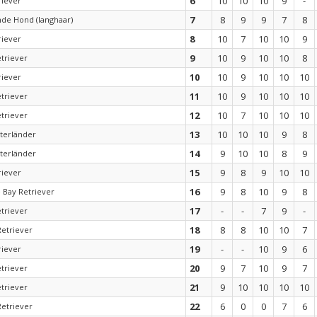
6
10
10
10
9
-
riever
7
8
9
9
7
8
nde Hond (langhaar)
8
10
7
10
10
9
riever
9
10
9
10
10
8
triever
10
10
9
10
10
10
riever
11
10
9
10
10
10
triever
12
10
7
10
10
10
triever
13
10
10
10
9
8
terländer
14
9
10
10
8
9
terländer
15
9
8
9
10
10
riever
16
9
8
10
9
8
 Bay Retriever
17
-
-
7
9
-
triever
18
8
8
10
10
7
Retriever
19
-
-
10
9
6
riever
20
9
7
10
9
7
triever
21
9
10
10
10
10
triever
22
6
0
0
7
6
Retriever