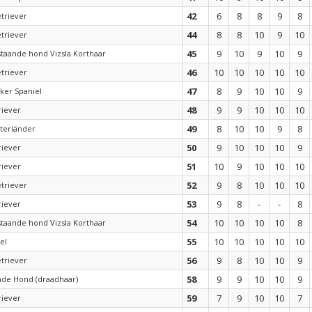
42
6
8
8
9
8
triever
44
8
8
10
9
10
triever
45
9
10
9
10
9
taande hond Vizsla Korthaar
46
10
10
10
10
10
triever
47
8
9
10
10
9
ker Spaniel
48
9
9
10
10
10
riever
49
8
10
10
9
8
terländer
50
9
10
10
10
9
riever
51
10
9
10
10
10
riever
52
9
8
10
10
10
triever
53
9
8
-
-
8
riever
54
10
10
10
10
8
taande hond Vizsla Korthaar
55
10
10
10
10
10
el
56
9
8
10
10
9
triever
58
9
9
10
10
9
nde Hond (draadhaar)
59
7
9
10
10
7
riever