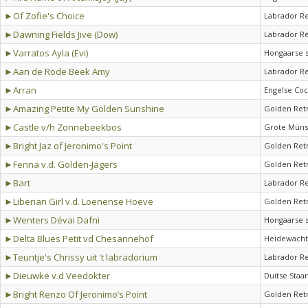
►Of Zofie's Choice
Labrador Re
►Dawning Fields Jive (Dow)
Labrador Re
►Varratos Ayla (Evi)
Hongaarse s
►Aan de Rode Beek Amy
Labrador Re
►Arran
Engelse Coc
►Amazing Petite My Golden Sunshine
Golden Ret
►Castle v/h Zonnebeekbos
Grote Müns
►Bright Jaz of Jeronimo's Point
Golden Ret
►Fenna v.d. Golden-Jagers
Golden Ret
►Bart
Labrador Re
►Liberian Girl v.d. Loenense Hoeve
Golden Ret
►Wenters Dévai Dafni
Hongaarse s
►Delta Blues Petit vd Chesannehof
Heidewacht
►Teuntje's Chrissy uit 't labradorium
Labrador Re
►Dieuwke v.d Veedokter
Duitse Staa
►Bright Renzo Of Jeronimo’s Point
Golden Ret