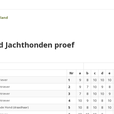
oland
d Jachthonden proef
Nr
a
b
c
d
e
1
9
8
10
10
10
riever
2
9
7
10
9
8
triever
3
7
8
10
10
9
triever
4
10
9
10
8
10
triever
5
10
8
10
8
10
nde Hond (draadhaar)