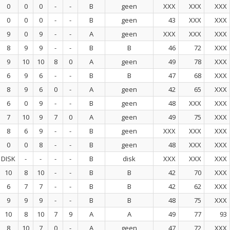
0
0
0
-
-
B
geen
XXX
XXX
XXX
0
0
0
-
-
B
geen
43
XXX
XXX
9
0
9
-
-
A
geen
XXX
XXX
XXX
8
9
9
-
-
B
B
46
72
XXX
9
10
10
8
0
A
geen
49
78
XXX
6
9
6
-
-
B
B
47
68
XXX
8
9
6
0
-
A
geen
42
65
XXX
6
0
9
-
-
B
geen
48
XXX
XXX
7
10
9
7
0
A
geen
49
75
XXX
8
6
9
-
-
B
geen
XXX
XXX
XXX
0
0
8
-
-
B
geen
48
XXX
XXX
DISK
-
-
-
-
B
disk
XXX
XXX
XXX
10
8
10
-
-
B
B
42
70
XXX
6
7
7
-
-
B
B
42
62
XXX
9
9
9
-
-
B
B
48
75
XXX
10
8
10
7
9
A
A
49
77
93
8
10
7
0
-
A
geen
47
72
XXX