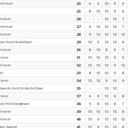
23
6
0
10
9
6
Retriever
25
8
10
10
9
6
26
-
-
10
10
7
triever
27
9
10
10
10
7
Retriever
28
9
10
10
10
10
triever
29
10
9
10
10
8
nde Hond (draadhaar)
30
8
10
8
9
7
triever
31
10
10
10
9
9
riever
32
10
10
10
9
10
triever
33
8
10
10
0
8
el
34
10
10
9
10
9
riever
35
-
-
10
10
-
taande hond Vizsla Korthaar
37
6
9
10
9
8
riever
38
9
8
10
8
7
nde Hond (langhaar)
39
10
10
10
10
8
triever
40
10
9
10
10
10
triever
41
10
9
10
10
8
ker Spaniel