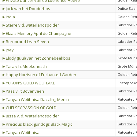
►Private Dancer van de Loenense Hoeve
Golden Ret
►Jack van het Donderbos
Duitse Staa
►India
Golden Ret
►Sterre v.d. waterlandspolder
Labrador Re
►Elza's Memory April de Champagne
Golden Ret
►Bornbrand Lean Seven
Labrador Re
►Joey
Labrador Re
►Elody (Juul) van het Zonnebeekbos
Grote Müns
►Tara v.h. Meekenesch
Grote Müns
►Happy Harrison of Enchanted Garden
Golden Ret
►YUKON'S GOLD WOLF LAKE
Chesapeake
►Yazz v. 't Bovenveen
Labrador Re
►Tanyan Wotihnisa Dazzling Merlin
Flatcoated 
►CHELSEY PASSION OF GOLD
Golden Ret
►Jesse v. d. Waterlandspolder
Labrador Re
►Precious black gundogs Black Magic
Labrador Re
►Tanyan Wotihnisa
Flatcoated 