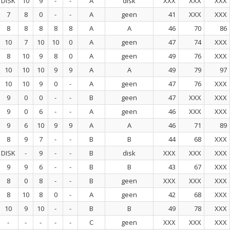
DISK
10
9
-
-
A
disk
XXX
XXX
XXX
7
8
0
-
-
A
geen
41
XXX
XXX
8
8
8
8
8
A
A
46
70
86
10
7
10
10
0
A
geen
47
74
XXX
8
10
9
8
0
A
geen
49
76
XXX
10
10
10
9
9
A
A
49
79
97
10
10
9
0
-
A
geen
47
76
XXX
9
0
0
-
-
B
geen
47
XXX
XXX
9
0
6
-
-
A
geen
46
XXX
XXX
9
6
10
9
9
A
A
46
71
89
8
9
7
-
-
B
B
44
68
XXX
DISK
-
9
-
-
B
disk
XXX
XXX
XXX
9
9
6
-
-
B
B
43
67
XXX
8
0
8
-
-
B
geen
XXX
XXX
XXX
8
10
8
0
-
A
geen
42
68
XXX
10
9
10
-
-
B
B
49
78
XXX
-
-
-
-
-
C
geen
XXX
XXX
XXX