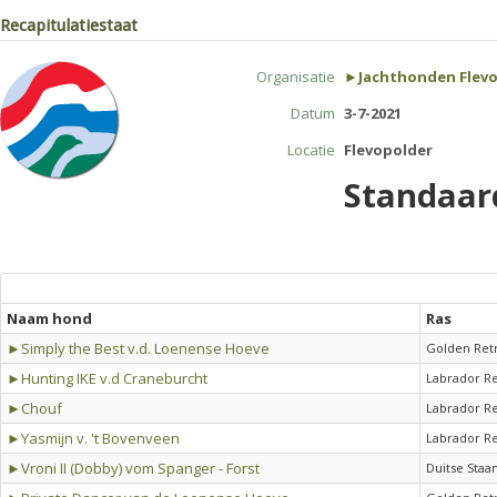
Recapitulatiestaat
Organisatie
►Jachthonden Flev
Datum
3-7-2021
Locatie
Flevopolder
Standaar
Naam hond
Ras
►Simply the Best v.d. Loenense Hoeve
Golden Ret
►Hunting IKE v.d Craneburcht
Labrador Re
►Chouf
Labrador Re
►Yasmijn v. 't Bovenveen
Labrador Re
►Vroni II (Dobby) vom Spanger - Forst
Duitse Staa