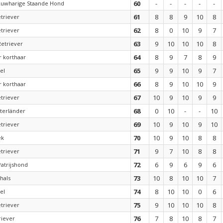
60
-
-
-
-
-
Ruwharige Staande Hond
61
8
8
9
10
8
triever
62
8
0
10
9
7
triever
63
9
10
10
10
8
Retriever
64
8
9
7
8
9
 korthaar
65
9
9
10
9
7
el
66
8
9
10
10
9
 korthaar
67
10
9
10
9
9
triever
68
0
10
-
-
10
terländer
69
10
9
10
9
10
triever
70
10
9
10
8
8
ek
71
9
7
10
8
8
triever
72
6
9
6
9
6
atrijshond
73
10
8
10
10
7
hals
74
8
10
10
0
6
el
75
9
10
10
10
8
triever
76
7
8
10
8
7
riever