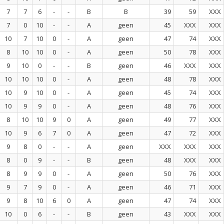
7
7
6
-
-
B
B
39
59
XXX
7
0
10
-
-
A
geen
45
XXX
XXX
10
7
10
0
-
A
geen
47
74
XXX
8
10
10
0
-
A
geen
50
78
XXX
9
10
0
-
-
B
geen
46
XXX
XXX
10
10
10
0
-
A
geen
48
78
XXX
10
9
10
0
-
A
geen
45
74
XXX
10
9
9
0
-
A
geen
48
76
XXX
8
10
10
9
0
A
geen
49
77
XXX
10
9
6
7
0
A
geen
47
72
XXX
9
8
0
-
-
A
geen
XXX
XXX
XXX
8
0
9
-
-
B
geen
48
XXX
XXX
8
9
9
0
-
A
geen
50
76
XXX
9
7
9
0
-
A
geen
46
71
XXX
9
8
10
6
0
A
geen
47
74
XXX
10
0
6
-
-
B
geen
43
XXX
XXX