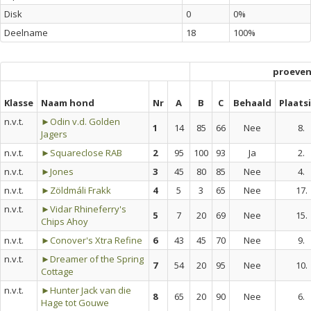
Disk
0
0%
Deelname
18
100%
proeve
Klasse
Naam hond
Nr
A
B
C
Behaald
Plaats
n.v.t.
►Odin v.d. Golden
1
14
85
66
Nee
8.
Jagers
n.v.t.
►Squareclose RAB
2
95
100
93
Ja
2.
n.v.t.
►Jones
3
45
80
85
Nee
4.
n.v.t.
►Zöldmáli Frakk
4
5
3
65
Nee
17.
n.v.t.
►Vidar Rhineferry's
5
7
20
69
Nee
15.
Chips Ahoy
n.v.t.
►Conover's Xtra Refine
6
43
45
70
Nee
9.
n.v.t.
►Dreamer of the Spring
7
54
20
95
Nee
10.
Cottage
n.v.t.
►Hunter Jack van die
8
65
20
90
Nee
6.
Hage tot Gouwe