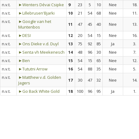
n.v.t.
►Wenters Dévai Csipke
9
23
5
10
Nee
18.
n.v.t.
►Lillebrusen'Bjarki
10
21
54
68
Nee
11.
n.v.t.
►Google van het
11
47
45
40
Nee
13.
Muntenbos
n.v.t.
►DESI
12
20
54
15
Nee
16.
n.v.t.
►Ons Dieke v.d. Duyl
13
75
92
85
Ja
3.
n.v.t.
►Senta vh Meekenesch
14
48
96
30
Nee
7.
n.v.t.
►Ben
15
54
15
65
Nee
12.
n.v.t.
►Tututni Arrow
16
54
88
35
Nee
5.
n.v.t.
►Matthew v.d. Golden
17
30
47
32
Nee
14.
Jagers
n.v.t.
►Go Back White Gold
18
100
96
95
Ja
1.