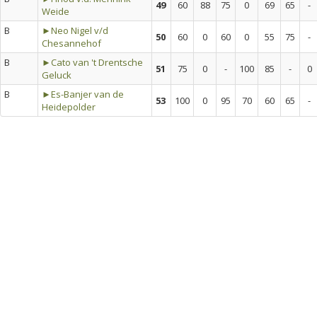
49
60
88
75
0
69
65
-
Weide
B
►Neo Nigel v/d
50
60
0
60
0
55
75
-
Chesannehof
B
►Cato van 't Drentsche
51
75
0
-
100
85
-
0
Geluck
B
►Es-Banjer van de
53
100
0
95
70
60
65
-
Heidepolder