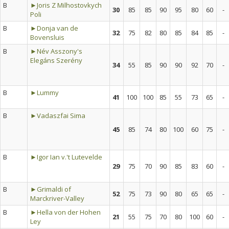
B
►Joris Z Milhostovkych
30
85
85
90
95
80
60
-
Poli
B
►Donja van de
32
75
82
80
85
84
85
-
Bovensluis
B
►Név Asszony's
Elegáns Szerény
34
55
85
90
90
92
70
-
B
►Lummy
41
100
100
85
55
73
65
-
B
►Vadaszfai Sima
45
85
74
80
100
60
75
-
B
►Igor Ian v.'t Lutevelde
29
75
70
90
85
83
60
-
B
►Grimaldi of
52
75
73
90
80
65
65
-
Marckriver-Valley
B
►Hella von der Hohen
21
55
75
70
80
100
60
-
Ley