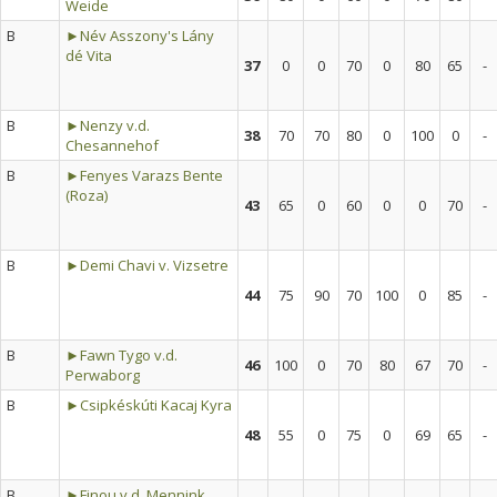
Weide
B
►Név Asszony's Lány
dé Vita
37
0
0
70
0
80
65
-
B
►Nenzy v.d.
38
70
70
80
0
100
0
-
Chesannehof
B
►Fenyes Varazs Bente
(Roza)
43
65
0
60
0
0
70
-
B
►Demi Chavi v. Vizsetre
44
75
90
70
100
0
85
-
B
►Fawn Tygo v.d.
46
100
0
70
80
67
70
-
Perwaborg
B
►Csipkéskúti Kacaj Kyra
48
55
0
75
0
69
65
-
B
►Finou v.d. Mennink