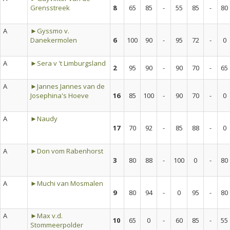
Grensstreek
8
65
85
-
55
85
-
80
A
►Gyssmo v.
Danekermolen
6
100
90
-
95
72
-
0
A
►Sera v 't Limburgsland
2
95
90
-
90
70
-
65
A
►Jannes Jannes van de
Josephina's Hoeve
16
85
100
-
90
70
-
0
A
►Naudy
17
70
92
-
85
88
-
0
A
►Don vom Rabenhorst
3
80
88
-
100
0
-
80
A
►Muchi van Mosmalen
9
80
94
-
0
95
-
80
A
►Max v.d.
10
65
0
-
60
85
-
55
Stommeerpolder