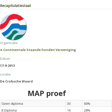
Recapitulatiestaat
Organisatie
►Continentale Staande honden Vereeniging
Datum
17-9-2013
Locatie
De Crobsche Waard
MAP proef
Geen diploma
30
60%
B Diploma
14
28%