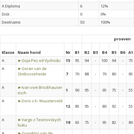
A Diploma
6
12%
Disk
0
0%
Deelname
50
100%
proeven
Klasse
Naam hond
Nr
B1
B2
B3
B4
B5
B6
A1
A
►Goja Pes od Vychodu
15
95
94
-
100
94
-
75
A
►Goran van de
Slotbosseheide
7
70
88
-
70
80
-
85
A
►Ivan vom Brockhauser
1
90
95
-
95
75
-
55
esch
A
►Doris v.h. Wuusterveld
12
85
95
-
80
92
-
55
A
►Vargo z Tesinovskych
19
65
75
-
95
82
-
80
buku
A
►Guyviktor van de