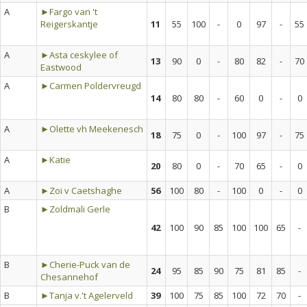
A
►Fargo van 't
Reigerskantje
11
55
100
-
0
97
-
55
A
►Asta ceskylee of
13
90
0
-
80
82
-
70
Eastwood
A
►Carmen Poldervreugd
14
80
80
-
60
0
-
0
A
►Olette vh Meekenesch
18
75
0
-
100
97
-
75
A
►Katie
20
80
0
-
70
65
-
0
A
►Zoi v Caetshaghe
56
100
80
-
100
0
-
0
B
►Zoldmali Gerle
42
100
90
85
100
100
65
-
B
►Cherie-Puck van de
24
95
85
90
75
81
85
-
Chesannehof
B
►Tanja v.'t Agelerveld
39
100
75
85
100
72
70
-