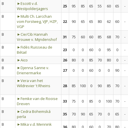
B
►Escott v.d.
25
95
85
65
55
60
65
-
Westpolderjagers
B
►Multi Ch. Larcchan
vom Forstweg, VJP, HZP,
22
90
65
65
80
62
60
-
VGP
B
►Cie/Cib Hannah
31
75
60
60
85
68
70
-
Vrouwe v. Mijndenshof
B
►Fidès Ruisseau de
23
0
0
60
0
95
0
-
Bétail
B
►Aico
26
80
0
85
70
80
0
-
B
►Djenna Sanne v.
27
0
0
60
0
0
90
-
Drienermarke
B
►Vera van het
Wildrevier 't Rheins
28
85
100
0
90
85
70
-
B
►Femke van de Rooise
33
75
0
85
0
100
70
-
Dreven
B
►Cedra Bohemská
35
70
90
65
70
0
65
-
perla
B
►Mika v.d. Mennink
36
80
0
60
0
70
80
-