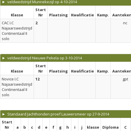
► veldwedstrijd Munnekezijl op 4-10-2014
Start
Klasse
Nr
Plaatsing
Kwalificatie
Kamp.
Aanteken
CAC I.C
2
nc
Najaarswedstrijd
Continentaal II
solo
► veldwedstrijd Nieuwe Pekela op 3-10-2014
Start
Klasse
Nr
Plaatsing
Kwalificatie
Kamp.
Aanteken
Novice I.C
12
gpt
Najaarswedstrijd
Continentaal II
solo
► Standaard Jachthonden proef Lauwersmeer op 27-9-2014
Start
Nr
a
b
c
d
e
f
g
h
i
j
klasse
Diploma
C