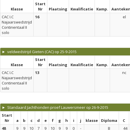
Start
Klasse
Nr
Plaatsing
Kwalificatie
Kamp.
Aanteken
CAC I.C
16
el
Najaarswedstrijd
Continentaal II
solo
► veldwedstrijd Gieten (CAC) op 25-9-2015
Start
Klasse
Nr
Plaatsing
Kwalificatie
Kamp.
Aanteken
CAC I.C
13
nc
Najaarswedstrijd
Continentaal II
solo
► Standaard Jachthonden proef Lauwersmeer op 26-9-2015
Start
Nr
a
b
c
d
e
f
g
h
i
j
klasse
Diploma
C
48
9
9
10
7
9
10
9
9
0
-
B
44