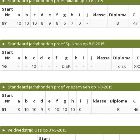
► Standaard Jachthonden proef Rilland op 10-8-2015
Start
Nr
a
b
c
d
e
f
g
h
i
j
klasse
Diploma
C
97
10
10
10
8
9
8
6
7
0
-
B
47
► Standaard Jachthonden proef Spijkbos op 8-8-2015
Start
Nr
a
b
c
d
e
f
g
h
i
j
klasse
Diploma
C
16
-
-
10
-
-
-
DISK
-
-
-
disk
XX
► Standaard Jachthonden proef Vriezenveen op 1-8-2015
Start
Nr
a
b
c
d
e
f
g
h
i
j
klasse
Diploma
C
51
8
10
10
9
9
10
10
10
0
-
B
46
► veldwedstrijd Oss op 31-5-2015
Start