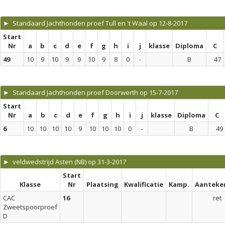
► Standaard Jachthonden proef Tull en 't Waal op 12-8-2017
Start
Nr
a
b
c
d
e
f
g
h
i
j
klasse
Diploma
C
49
10
9
10
9
9
10
9
8
0
-
B
47
► Standaard Jachthonden proef Doorwerth op 15-7-2017
Start
Nr
a
b
c
d
e
f
g
h
i
j
klasse
Diploma
C
6
10
10
10
10
9
10
10
10
0
-
B
49
► veldwedstrijd Asten (NB) op 31-3-2017
Start
Klasse
Nr
Plaatsing
Kwalificatie
Kamp.
Aanteke
CAC
16
ret
Zweetspoorproef
D