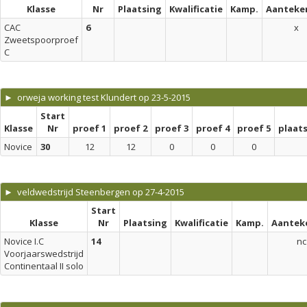
Klasse
Nr
Plaatsing
Kwalificatie
Kamp.
Aanteke
CAC
6
x
Zweetspoorproef
C
► orweja working test Klundert op 23-5-2015
Start
Klasse
Nr
proef 1
proef 2
proef 3
proef 4
proef 5
plaat
Novice
30
12
12
0
0
0
► veldwedstrijd Steenbergen op 27-4-2015
Start
Klasse
Nr
Plaatsing
Kwalificatie
Kamp.
Aantek
Novice I.C
14
nc
Voorjaarswedstrijd
Continentaal II solo