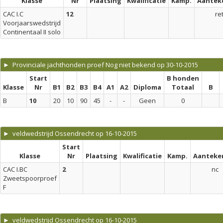
Klasse
Nr
Plaatsing
Kwalificatie
Kamp.
Aantek
CAC I.C
12
re
Voorjaarswedstrijd
Continentaal II solo
► Provinciale jachthonden proef Nog niet bekend op 30-10-2015
Start
B honden
Klasse
Nr
B1
B2
B3
B4
A1
A2
Diploma
Totaal
B
B
10
20
10
90
45
-
-
Geen
0
► veldwedstrijd Ossendrecht op 16-10-2015
Start
Klasse
Nr
Plaatsing
Kwalificatie
Kamp.
Aanteke
CAC I.BC
2
nc
Zweetspoorproef
F
► veldwedstrijd Ossendrecht op 16-10-2015