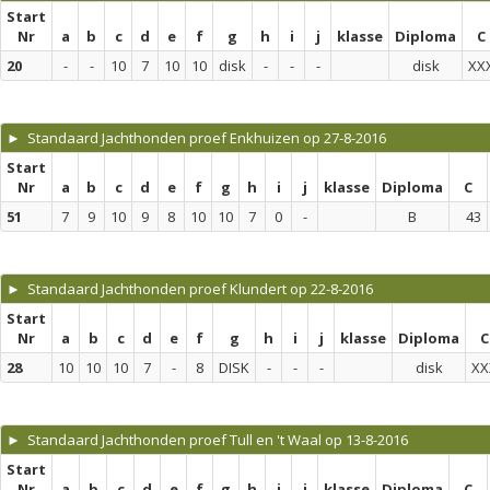
Start
Nr
a
b
c
d
e
f
g
h
i
j
klasse
Diploma
C
20
-
-
10
7
10
10
disk
-
-
-
disk
XX
► Standaard Jachthonden proef Enkhuizen op 27-8-2016
Start
Nr
a
b
c
d
e
f
g
h
i
j
klasse
Diploma
C
51
7
9
10
9
8
10
10
7
0
-
B
43
► Standaard Jachthonden proef Klundert op 22-8-2016
Start
Nr
a
b
c
d
e
f
g
h
i
j
klasse
Diploma
C
28
10
10
10
7
-
8
DISK
-
-
-
disk
XX
► Standaard Jachthonden proef Tull en 't Waal op 13-8-2016
Start
Nr
a
b
c
d
e
f
g
h
i
j
klasse
Diploma
C