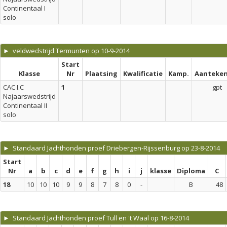
Continentaal I
solo
► veldwedstrijd Termunten op 10-9-2014
Start
Klasse
Nr
Plaatsing
Kwalificatie
Kamp.
Aanteken
CAC I.C
1
gpt
Najaarswedstrijd
Continentaal II
solo
► Standaard Jachthonden proef Driebergen-Rijssenburg op 23-8-2014
Start
Nr
a
b
c
d
e
f
g
h
i
j
klasse
Diploma
C
18
10
10
10
9
9
8
7
8
0
-
B
48
► Standaard Jachthonden proef Tull en 't Waal op 16-8-2014