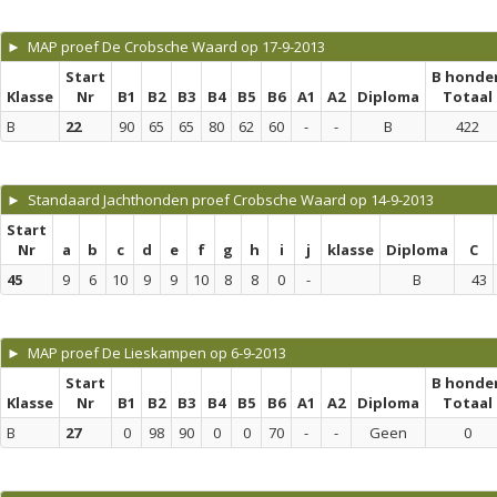
► MAP proef De Crobsche Waard op 17-9-2013
Start
B honde
Klasse
Nr
B1
B2
B3
B4
B5
B6
A1
A2
Diploma
Totaal
B
22
90
65
65
80
62
60
-
-
B
422
► Standaard Jachthonden proef Crobsche Waard op 14-9-2013
Start
Nr
a
b
c
d
e
f
g
h
i
j
klasse
Diploma
C
45
9
6
10
9
9
10
8
8
0
-
B
43
► MAP proef De Lieskampen op 6-9-2013
Start
B honde
Klasse
Nr
B1
B2
B3
B4
B5
B6
A1
A2
Diploma
Totaal
B
27
0
98
90
0
0
70
-
-
Geen
0