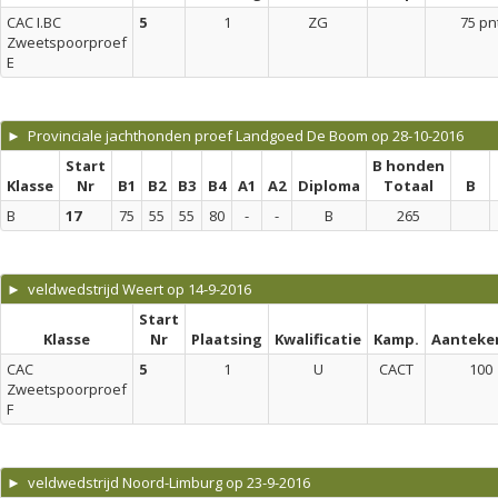
CAC I.BC
5
1
ZG
75 pn
Zweetspoorproef
E
► Provinciale jachthonden proef Landgoed De Boom op 28-10-2016
Start
B honden
Klasse
Nr
B1
B2
B3
B4
A1
A2
Diploma
Totaal
B
B
17
75
55
55
80
-
-
B
265
► veldwedstrijd Weert op 14-9-2016
Start
Klasse
Nr
Plaatsing
Kwalificatie
Kamp.
Aanteke
CAC
5
1
U
CACT
100
Zweetspoorproef
F
► veldwedstrijd Noord-Limburg op 23-9-2016