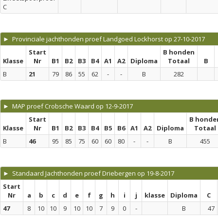
C
► Provinciale jachthonden proef Landgoed Lockhorst op 27-10-2017
Start
B honden
Klasse
Nr
B1
B2
B3
B4
A1
A2
Diploma
Totaal
B
B
21
79
86
55
62
-
-
B
282
► MAP proef Crobsche Waard op 12-9-2017
Start
B honde
Klasse
Nr
B1
B2
B3
B4
B5
B6
A1
A2
Diploma
Totaal
B
46
95
85
75
60
60
80
-
-
B
455
► Standaard Jachthonden proef Driebergen op 19-8-2017
Start
Nr
a
b
c
d
e
f
g
h
i
j
klasse
Diploma
C
47
8
10
10
9
10
10
7
9
0
-
B
47