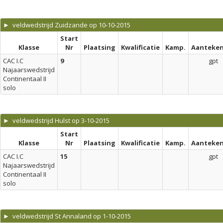
► veldwedstrijd Zuidzande op 10-10-2015
Start
Klasse
Nr
Plaatsing
Kwalificatie
Kamp.
Aanteken
CAC I.C
9
gpt
Najaarswedstrijd
Continentaal II
solo
► veldwedstrijd Hulst op 3-10-2015
Start
Klasse
Nr
Plaatsing
Kwalificatie
Kamp.
Aanteken
CAC I.C
15
gpt
Najaarswedstrijd
Continentaal II
solo
► veldwedstrijd St Annaland op 1-10-2015