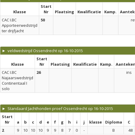
Start
Klasse
Nr
Plaatsing
Kwalificatie
Kamp.
Aantek
CAC I.BC
50
re
Apporteerwedstrijd
ter drijfjacht
► veldwedstrijd Ossendrecht op 16-10-2015
Start
Klasse
Nr
Plaatsing
Kwalificatie
Kamp.
Aanteken
CAC I.BC
26
ins
Najaarswedstrijd
Continentaal I
solo
► Standaard Jachthonden proef Ossendrecht op 16-10-2015
Start
Nr
a
b
c
d
e
f
g
h
i
j
klasse
Diploma
C
2
9
10
10
10
9
9
8
7
0
-
B
48