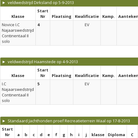
► veldwedstrijd Dirksland op 5-9-2013
Start
Klasse
Nr
Plaatsing
Kwalificatie
Kamp.
Aanteken
Novice I.C
4
EV
Najaarswedstrijd
Continentaal II
solo
► veldwedstrijd Haamstede op 4-9-2013
Start
Klasse
Nr
Plaatsing
Kwalificatie
Kamp.
Aanteken
I.C
5
EV
Najaarswedstrijd
Continentaal II
solo
► Standaard Jachthonden proef Recreatieterrein Waal op 17-8-2013
Start
Nr
a
b
c
d
e
f
g
h
i
j
klasse
Diploma
C