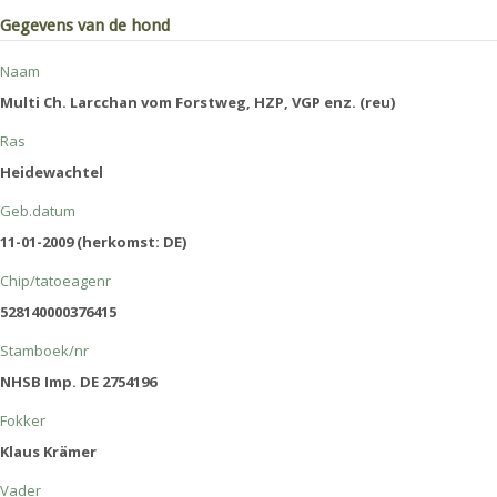
Gegevens van de hond
Naam
Multi Ch. Larcchan vom Forstweg, HZP, VGP enz. (reu)
Ras
Heidewachtel
Geb.datum
11-01-2009 (herkomst: DE)
Chip/tatoeagenr
528140000376415
Stamboek/nr
NHSB Imp. DE 2754196
Fokker
Klaus Krämer
Vader