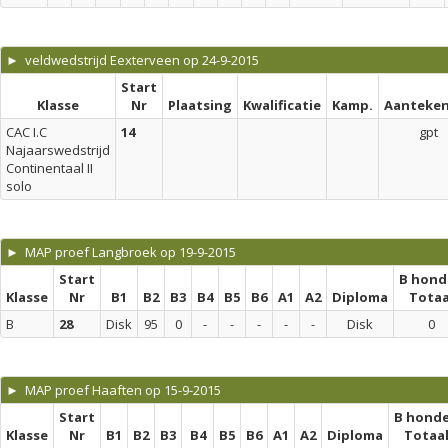
► veldwedstrijd Eexterveen op 24-9-2015
Start
Klasse
Nr
Plaatsing
Kwalificatie
Kamp.
Aanteken
CAC I.C
14
gpt
Najaarswedstrijd
Continentaal II
solo
► MAP proef Langbroek op 19-9-2015
Start
B hond
Klasse
Nr
B1
B2
B3
B4
B5
B6
A1
A2
Diploma
Totaa
B
28
Disk
95
0
-
-
-
-
-
Disk
0
► MAP proef Haaften op 15-9-2015
Start
B hond
Klasse
Nr
B1
B2
B3
B4
B5
B6
A1
A2
Diploma
Totaa