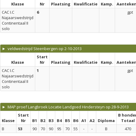
Klasse
Nr
Plaatsing
Kwalificatie
Kamp.
Aanteken
CAC I.C
6
gpt
Najaarswedstrijd
Continentaal II
solo
► veldwedstrijd Steenbergen op 2-10-2013
Start
Klasse
Nr
Plaatsing
Kwalificatie
Kamp.
Aanteken
CAC I.C
1
gpt
Najaarswedstrijd
Continentaal II
solo
► MAP proef Langbroek Locatie Landgoed Hindersteyn op 28-9-2013
Start
B honde
Klasse
Nr
B1
B2
B3
B4
B5
B6
A1
A2
Diploma
Totaal
B
53
90
70
90
95
70
55
-
-
B
470