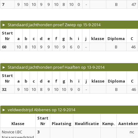
7
9
10
10
9
9
10
8
10
0
-
B
47
► Standaard Jachthonden proef Zwiep op 15-9-2014
Start
Nr
a
b
c
d
e
f
g
h
i
j
klasse
Diploma
C
60
10
8
10
9
9
10
9
6
0
-
B
46
► Standaard Jachthonden proef Haaften op 13-9-2014
Start
Nr
a
b
c
d
e
f
g
h
i
j
klasse
Diploma
C
32
9
10
10
8
9
10
10
9
0
-
B
46
► veldwedstrijd Abbenes op 12-9-2014
Start
Klasse
Nr
Plaatsing
Kwalificatie
Kamp.
Aanteken
Novice I.BC
3
nc
Najaarswedstrijd