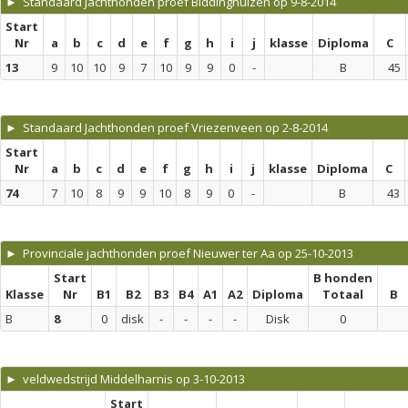
► Standaard Jachthonden proef Biddinghuizen op 9-8-2014
Start
Nr
a
b
c
d
e
f
g
h
i
j
klasse
Diploma
C
13
9
10
10
9
7
10
9
9
0
-
B
45
► Standaard Jachthonden proef Vriezenveen op 2-8-2014
Start
Nr
a
b
c
d
e
f
g
h
i
j
klasse
Diploma
C
74
7
10
8
9
9
10
8
9
0
-
B
43
► Provinciale jachthonden proef Nieuwer ter Aa op 25-10-2013
Start
B honden
Klasse
Nr
B1
B2
B3
B4
A1
A2
Diploma
Totaal
B
B
8
0
disk
-
-
-
-
Disk
0
► veldwedstrijd Middelharnis op 3-10-2013
Start