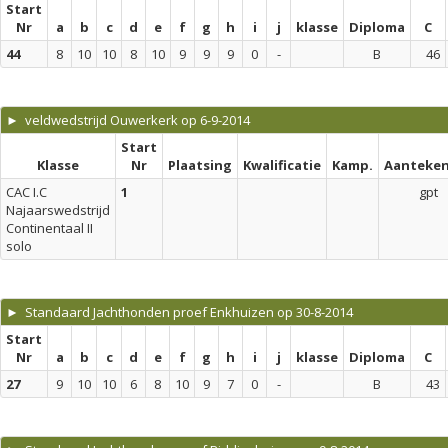
Start
Nr
a
b
c
d
e
f
g
h
i
j
klasse
Diploma
C
44
8
10
10
8
10
9
9
9
0
-
B
46
► veldwedstrijd Ouwerkerk op 6-9-2014
Start
Klasse
Nr
Plaatsing
Kwalificatie
Kamp.
Aanteken
CAC I.C
1
gpt
Najaarswedstrijd
Continentaal II
solo
► Standaard Jachthonden proef Enkhuizen op 30-8-2014
Start
Nr
a
b
c
d
e
f
g
h
i
j
klasse
Diploma
C
27
9
10
10
6
8
10
9
7
0
-
B
43