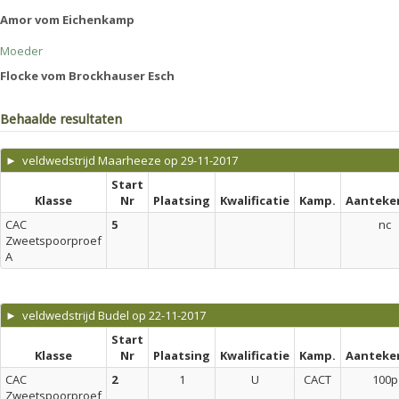
Amor vom Eichenkamp
Moeder
Flocke vom Brockhauser Esch
Behaalde resultaten
► veldwedstrijd Maarheeze op 29-11-2017
Start
Klasse
Nr
Plaatsing
Kwalificatie
Kamp.
Aanteke
CAC
5
nc
Zweetspoorproef
A
► veldwedstrijd Budel op 22-11-2017
Start
Klasse
Nr
Plaatsing
Kwalificatie
Kamp.
Aanteke
CAC
2
1
U
CACT
100p
Zweetspoorproef