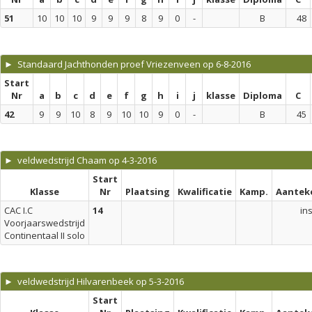
51
10
10
10
9
9
9
8
9
0
-
B
48
► Standaard Jachthonden proef Vriezenveen op 6-8-2016
Start
Nr
a
b
c
d
e
f
g
h
i
j
klasse
Diploma
C
42
9
9
10
8
9
10
10
9
0
-
B
45
► veldwedstrijd Chaam op 4-3-2016
Start
Klasse
Nr
Plaatsing
Kwalificatie
Kamp.
Aantek
CAC I.C
14
in
Voorjaarswedstrijd
Continentaal II solo
► veldwedstrijd Hilvarenbeek op 5-3-2016
Start