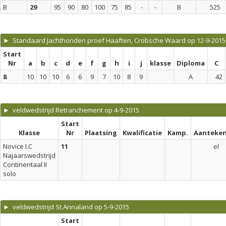
B
29
95
90
80
100
75
85
-
-
B
525
► Standaard Jachthonden proef Haaften, Crobsche Waard op 12-9-2015
Start
Nr
a
b
c
d
e
f
g
h
i
j
klasse
Diploma
C
8
10
10
10
6
6
9
7
10
8
9
A
42
► veldwedstrijd Retranchement op 4-9-2015
Start
Klasse
Nr
Plaatsing
Kwalificatie
Kamp.
Aanteken
Novice I.C
11
el
Najaarswedstrijd
Continentaal II
solo
► veldwedstrijd St.Annaland op 5-9-2015
Start