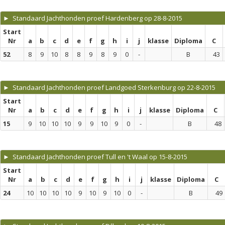
► Standaard Jachthonden proef Hardenberg op 28-8-2015
Start
Nr
a
b
c
d
e
f
g
h
i
j
klasse
Diploma
C
52
8
9
10
8
8
9
8
9
0
-
B
43
► Standaard Jachthonden proef Landgoed Sterkenburg op 22-8-2015
Start
Nr
a
b
c
d
e
f
g
h
i
j
klasse
Diploma
C
15
9
10
10
10
9
9
10
9
0
-
B
48
► Standaard Jachthonden proef Tull en 't Waal op 15-8-2015
Start
Nr
a
b
c
d
e
f
g
h
i
j
klasse
Diploma
C
24
10
10
10
10
9
10
9
10
0
-
B
49