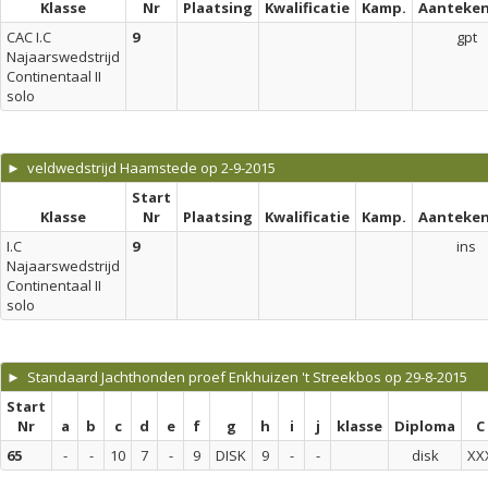
Klasse
Nr
Plaatsing
Kwalificatie
Kamp.
Aanteken
CAC I.C
9
gpt
Najaarswedstrijd
Continentaal II
solo
► veldwedstrijd Haamstede op 2-9-2015
Start
Klasse
Nr
Plaatsing
Kwalificatie
Kamp.
Aanteken
I.C
9
ins
Najaarswedstrijd
Continentaal II
solo
► Standaard Jachthonden proef Enkhuizen 't Streekbos op 29-8-2015
Start
Nr
a
b
c
d
e
f
g
h
i
j
klasse
Diploma
C
65
-
-
10
7
-
9
DISK
9
-
-
disk
XX