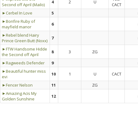
4
2
U
Second off April (Mailo)
CACT
►Cerbel In Love
5
►Bonfire Ruby of
6
mayfield manor
►Rebel blend Hairy
7
Prince Green Butt (Noxx)
►FTW Handsome Hidde
8
3
ZG
the Second off April
►Ragweeds Defender
9
►Beautiful hunter miss
10
1
U
CACT
evi
►Fencer Nelson
11
ZG
►Amazing Acis My
12
Golden Sunshine