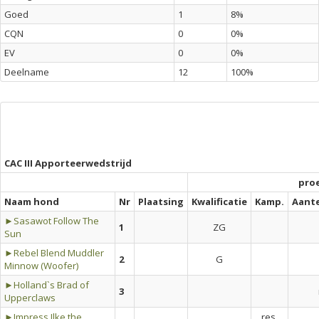
Goed
1
8%
CQN
0
0%
EV
0
0%
Deelname
12
100%
CAC III Apporteerwedstrijd
pro
Naam hond
Nr
Plaatsing
Kwalificatie
Kamp.
Aant
►Sasawot Follow The
1
ZG
Sun
►Rebel Blend Muddler
2
G
Minnow (Woofer)
►Holland`s Brad of
3
Upperclaws
►Impress Ilke the
res.