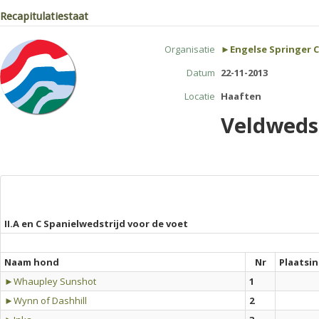
Recapitulatiestaat
Organisatie
►Engelse Springer Cl
Datum
22-11-2013
Locatie
Haaften
Veldwedst
II.A en C Spanielwedstrijd voor de voet
Naam hond
Nr
Plaatsi
►Whaupley Sunshot
1
►Wynn of Dashhill
2