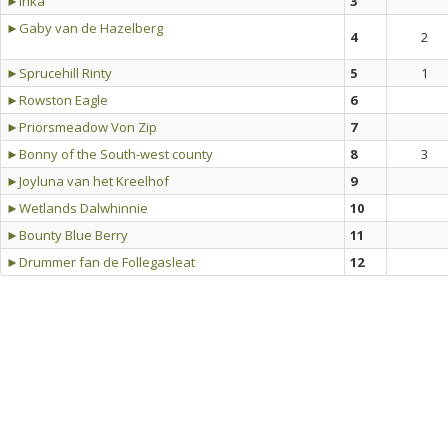
►Inka
3
►Gaby van de Hazelberg
4
2
►Sprucehill Rinty
5
1
►Rowston Eagle
6
►Priorsmeadow Von Zip
7
►Bonny of the South-west county
8
3
►Joyluna van het Kreelhof
9
►Wetlands Dalwhinnie
10
►Bounty Blue Berry
11
►Drummer fan de Follegasleat
12