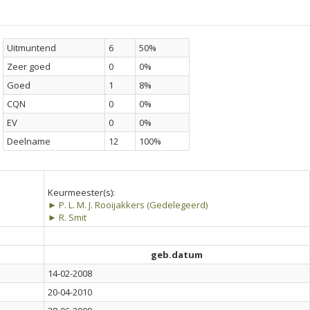
Uitmuntend
6
50%
Zeer goed
0
0%
Goed
1
8%
CQN
0
0%
EV
0
0%
Deelname
12
100%
Keurmeester(s):
► P. L. M. J. Rooijakkers (Gedelegeerd)
► R. Smit
geb.datum
14-02-2008
20-04-2010