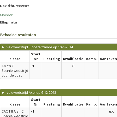
Dax d'hurtevent
Moeder
Ellapirata
Behaalde resultaten
► veldwedstrijd Kloosterzande op 10-1-2014
Start
Klasse
Nr
Plaatsing
Kwalificatie
Kamp.
Aanteken
II.A en C
-1
G
Spanielwedstrijd
voor de voet
► veldwedstrijd Axel op 6-12-2013
Start
Klasse
Nr
Plaatsing
Kwalificatie
Kamp.
Aanteken
CACIT II.A en C
-1
gpt
Spanielwedstrijd