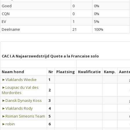
Goed
0
0%
CQN
0
0%
EV
1
5%
Deelname
21
100%
CAC I.A Najaarswedstrijd Quete a la Francaise solo
Naam hond
Nr
Plaatsing
Kwalificatie
Kamp.
Aant
►Vlaklands Wiecke
1
►Loupiac du Val des
2
Mordorées
►Dansk Dynasty Koss
3
►Vlaklands Rody
4
►Roman Simeons Team
5
►robin
6