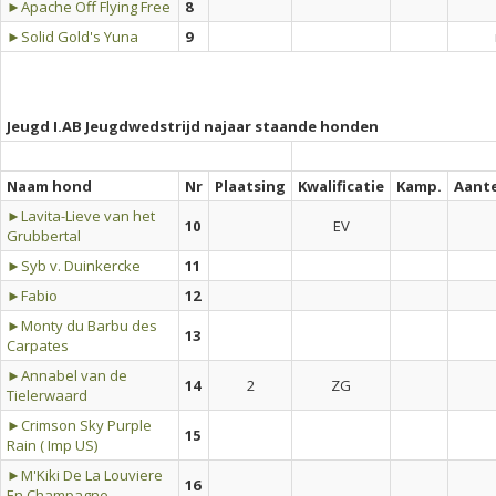
►Apache Off Flying Free
8
►Solid Gold's Yuna
9
Jeugd I.AB Jeugdwedstrijd najaar staande honden
Naam hond
Nr
Plaatsing
Kwalificatie
Kamp.
Aant
►Lavita-Lieve van het
10
EV
Grubbertal
►Syb v. Duinkercke
11
►Fabio
12
►Monty du Barbu des
13
Carpates
►Annabel van de
14
2
ZG
Tielerwaard
►Crimson Sky Purple
15
Rain ( Imp US)
►M'Kiki De La Louviere
16
En Champagne