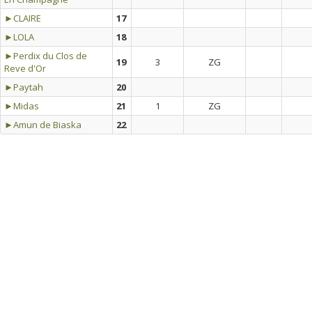
►CLAIRE
17
►LOLA
18
►Perdix du Clos de
19
3
ZG
Reve d'Or
►Paytah
20
►Midas
21
1
ZG
►Amun de Biaska
22