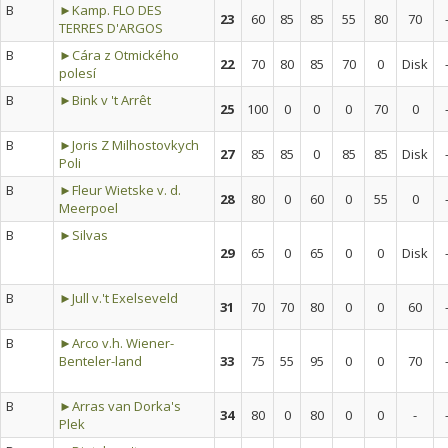
B
►Kamp. FLO DES
23
60
85
85
55
80
70
TERRES D'ARGOS
B
►Cára z Otmického
22
70
80
85
70
0
Disk
polesí
B
►Bink v 't Arrêt
25
100
0
0
0
70
0
B
►Joris Z Milhostovkych
27
85
85
0
85
85
Disk
Poli
B
►Fleur Wietske v. d.
28
80
0
60
0
55
0
Meerpoel
B
►Silvas
29
65
0
65
0
0
Disk
B
►Jull v.'t Exelseveld
31
70
70
80
0
0
60
B
►Arco v.h. Wiener-
Benteler-land
33
75
55
95
0
0
70
B
►Arras van Dorka's
34
80
0
80
0
0
-
Plek