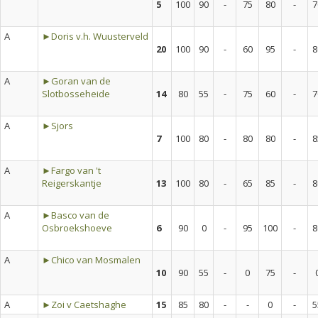
5
100
90
-
75
80
-
7
A
►Doris v.h. Wuusterveld
20
100
90
-
60
95
-
8
A
►Goran van de
Slotbosseheide
14
80
55
-
75
60
-
7
A
►Sjors
7
100
80
-
80
80
-
8
A
►Fargo van 't
Reigerskantje
13
100
80
-
65
85
-
8
A
►Basco van de
Osbroekshoeve
6
90
0
-
95
100
-
8
A
►Chico van Mosmalen
10
90
55
-
0
75
-
A
►Zoi v Caetshaghe
15
85
80
-
-
0
-
5