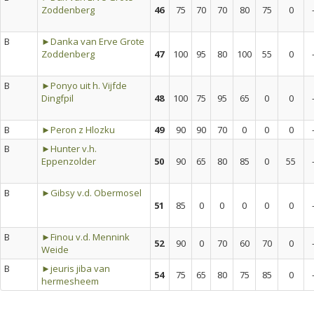
Zoddenberg
46
75
70
70
80
75
0
B
►Danka van Erve Grote
Zoddenberg
47
100
95
80
100
55
0
B
►Ponyo uit h. Vijfde
Dingfpil
48
100
75
95
65
0
0
B
►Peron z Hlozku
49
90
90
70
0
0
0
B
►Hunter v.h.
Eppenzolder
50
90
65
80
85
0
55
B
►Gibsy v.d. Obermosel
51
85
0
0
0
0
0
B
►Finou v.d. Mennink
52
90
0
70
60
70
0
Weide
B
►jeuris jiba van
54
75
65
80
75
85
0
hermesheem