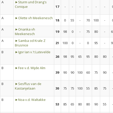
A
►Sturm und Drang's
Conique
17
-
-
-
-
-
-
A
►Olette vh Meekenesch
18
0
55
-
70
100
-
A
►Onanka vh
19
98
0
-
75
80
-
6
Meekenesch
A
►Samba od Krale Z
21
100
0
-
0
95
-
9
Brusnice
B
►Igor Ian v.'t Lutevelde
26
98
95
65
95
80
80
B
►Fee v.d. Wijde Alm
39
90
90
100
60
75
90
B
►Sesffus van de
Kastanjelaan
30
75
75
100
55
85
75
B
►Noa v.d. Waltakke
53
85
65
80
80
90
55