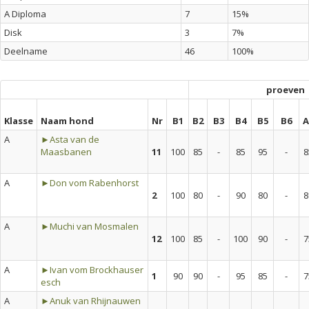
A Diploma
7
15%
Disk
3
7%
Deelname
46
100%
proeven
Klasse
Naam hond
Nr
B1
B2
B3
B4
B5
B6
A
A
►Asta van de
Maasbanen
11
100
85
-
85
95
-
8
A
►Don vom Rabenhorst
2
100
80
-
90
80
-
8
A
►Muchi van Mosmalen
12
100
85
-
100
90
-
7
A
►Ivan vom Brockhauser
1
90
90
-
95
85
-
7
esch
A
►Anuk van Rhijnauwen