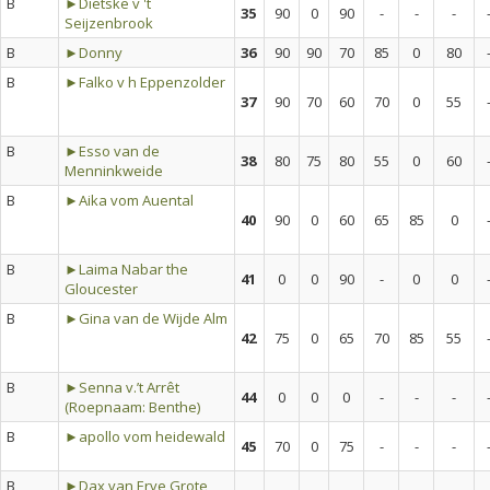
B
►Dietske v 't
35
90
0
90
-
-
-
Seijzenbrook
B
►Donny
36
90
90
70
85
0
80
B
►Falko v h Eppenzolder
37
90
70
60
70
0
55
B
►Esso van de
38
80
75
80
55
0
60
Menninkweide
B
►Aika vom Auental
40
90
0
60
65
85
0
B
►Laima Nabar the
41
0
0
90
-
0
0
Gloucester
B
►Gina van de Wijde Alm
42
75
0
65
70
85
55
B
►Senna v.’t Arrêt
44
0
0
0
-
-
-
(Roepnaam: Benthe)
B
►apollo vom heidewald
45
70
0
75
-
-
-
B
►Dax van Erve Grote