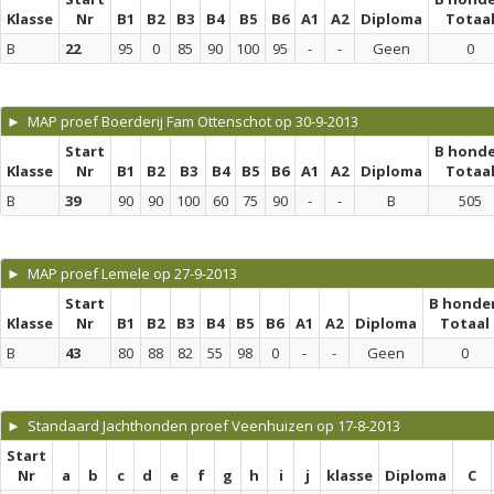
Klasse
Nr
B1
B2
B3
B4
B5
B6
A1
A2
Diploma
Totaa
B
22
95
0
85
90
100
95
-
-
Geen
0
► MAP proef Boerderij Fam Ottenschot op 30-9-2013
Start
B hond
Klasse
Nr
B1
B2
B3
B4
B5
B6
A1
A2
Diploma
Totaa
B
39
90
90
100
60
75
90
-
-
B
505
► MAP proef Lemele op 27-9-2013
Start
B honde
Klasse
Nr
B1
B2
B3
B4
B5
B6
A1
A2
Diploma
Totaal
B
43
80
88
82
55
98
0
-
-
Geen
0
► Standaard Jachthonden proef Veenhuizen op 17-8-2013
Start
Nr
a
b
c
d
e
f
g
h
i
j
klasse
Diploma
C