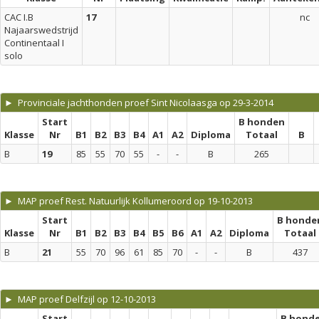
CAC I.B
17
nc
Najaarswedstrijd
Continentaal I
solo
► Provinciale jachthonden proef Sint Nicolaasga op 29-3-2014
Start
B honden
Klasse
Nr
B1
B2
B3
B4
A1
A2
Diploma
Totaal
B
B
19
85
55
70
55
-
-
B
265
► MAP proef Rest. Natuurlijk Kollumeroord op 19-10-2013
Start
B honde
Klasse
Nr
B1
B2
B3
B4
B5
B6
A1
A2
Diploma
Totaal
B
21
55
70
96
61
85
70
-
-
B
437
► MAP proef Delfzijl op 12-10-2013
Start
B hond