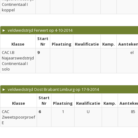
Continentaal I
koppel
► veldwedstrijd Ferwert op 4-10-2014
Start
Klasse
Nr
Plaatsing
Kwalificatie
Kamp.
Aanteken
CAC I.B
9
el
Najaarswedstrijd
Continentaal I
solo
► veldwedstrijd Oost Brabant Limburg op 17-9-2014
Start
Klasse
Nr
Plaatsing
Kwalificatie
Kamp.
Aanteke
CAC
6
1
U
85
Zweetspoorproef
E