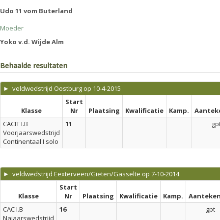
Udo 11 vom Buterland
Moeder
Yoko v.d. Wijde Alm
Behaalde resultaten
► veldwedstrijd Oostburg op 10-4-2015
Start
Klasse
Nr
Plaatsing
Kwalificatie
Kamp.
Aantek
CACIT I.B
11
gp
Voorjaarswedstrijd
Continentaal I solo
► veldwedstrijd Eexterveen/Gieten/Gasselte op 7-10-2014
Start
Klasse
Nr
Plaatsing
Kwalificatie
Kamp.
Aanteken
CAC I.B
16
gpt
Najaarswedstrijd